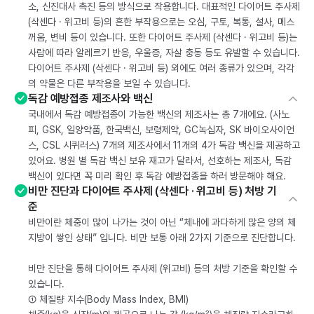
소, 신진대사 촉진 등의 방식으로 작용합니다. 대표적인 다이어트 주사제
(삭센다 · 위고비 등)의 흔한 부작용으로는 오심, 구토, 복통, 설사, 메스
꺼움, 변비 등이 있습니다. 또한 다이어트 주사제 (삭센다 · 위고비 등)는
사람에 따라 알레르기 반응, 우울증, 자살 충동 등도 유발할 수 있습니다.
다이어트 주사제 (삭센다 · 위고비 등) 외에도 여러 종류가 있으며, 각각
의 약물은 다른 부작용을 보일 수 있습니다.
독감 예방접종 제조사와 백신
국내에서 독감 예방접종이 가능한 백신의 제조사는 총 7개에요. (사노
피, GSK, 일양약품, 한국백신, 보령제약, GC녹십자, SK 바이오사이언
스, CSL 시퀴러스) 7개의 제조사에서 11개의 4가 독감 백신을 제공하고
있어요. 병원 별 독감 백신 보유 재고가 달라서, 선호하는 제조사, 독감
백신이 있다면 꼭 미리 확인 후 독감 예방접종을 하러 방문해야 해요.
비만 진단과 다이어트 주사제 (삭센다 · 위고비 등) 처방 기
준
비만이란 체중이 많이 나가는 것이 아닌 “체내에 과다하게 많은 양의 체
지방이 쌓인 상태” 입니다. 비만 보통 아래 2가지 기준으로 진단합니다.
비만 진단을 통해 다이어트 주사제 (위고비) 등의 처방 기준을 확인할 수
있습니다.
① 체질량 지수(Body Mass Index, BMI)