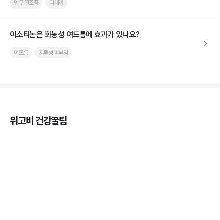
안구 건조증
다래끼
이소티논은 화농성 여드름에 효과가 있나요?
여드름
지루성 피부염
위고비 건강꿀팁
마운자로 온누리상품권으로 결제 가능한가요? — 최
저가 처방 꿀팁
3분 꿀팁 ㆍ #비만 #마운자로
마운자로 온누리상품권으로 결제 가능한가요? — 최