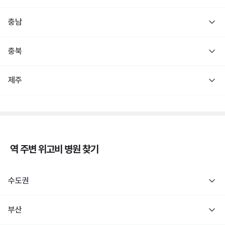
충남
충북
제주
역 주변
위고비
병원 찾기
수도권
부산