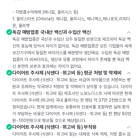
- 지방흡수억제제 (제니칼, 올리시스 등)
1. 올리스타트 (Orlistat): 제니칼, 올리시스, 제니엑스,제니로우,리피다
운, 올리엣
독감 예방접종 국내산 백신과 수입산 백신
독감 예방접종은 국산과 수입산 모두 동일한 성분으로 제조되어 독감 백
신의 효능에 있어서 차이가 없어요. 독감 예방접종은 모든 기업들이 세계
보건기구에서 동일한 바이러스를 배분받아 생산돼요. 수입된 독감 예방
접종이 더 비싸더라도, 생산과 유통 과정에서 차이가 존재할 뿐 독감 백
신 본연의 성분과 효과에는 차이가 없어요.
다이어트 주사제 (삭센다 · 위고비 등) 평균 처방 및 약제비
다이어트 주사제 (삭센다 · 위고비 등)는 비급여 의약품으로 처방하는 병
원과 조제하는 약국마다 처방비 및 약제비가 상이할 수 있습니다. 다이어
트 주사제 (삭센다 · 위고비 등) 제조사인 노보노디스트 사에 따르면 현재
다이어트 주사제 (위고비) 국내 출하가는 한 펜당 약 37만 2천원으로 책
정되었습니다. 현재 업계에서는 유통비와 진료비를 포함하면 실제 환자
가 부담하는 비용은 다이어트 주사제 (삭센다 · 위고비 등) 한 펜당 80만
원~100만원으로 형성될 것으로 예상됩니다.
다이어트 주사제 (삭센다 · 위고비 등) 부작용
다이어트 주사제 (삭센다 · 위고비 등)는 대체로 식욕 억제, 지방 흡수 감