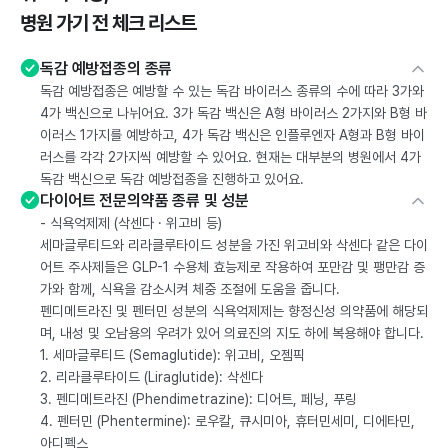
병원 가기 전 체크 리스트
독감 예방접종의 종류
독감 예방접종은 예방할 수 있는 독감 바이러스 종류의 수에 따라 3가와
4가 백신으로 나뉘어요. 3가 독감 백신은 A형 바이러스 2가지와 B형 바
이러스 1가지를 예방하고, 4가 독감 백신은 인플루엔자 A형과 B형 바이
러스를 각각 2가지씩 예방할 수 있어요. 현재는 대부분의 병원에서 4가
독감 백신으로 독감 예방접종을 진행하고 있어요.
다이어트 전문의약품 종류 및 성분
- 식욕억제제 (삭센다 · 위고비 등)
세마글루티드와 리라클루타이드 성분을 가진 위고비와 삭센다 같은 다이
어트 주사제들은 GLP-1 수용체 효능제로 작용하여 포만감 및 팽만감 증
가와 함께, 식욕을 감소시켜 체중 조절에 도움을 줍니다.
펜디메트라진 및 펜터민 성분의 식욕억제제는 향정신성 의약품에 해당되
며, 내성 및 오남용의 우려가 있어 의료진의 지도 하에 복용해야 합니다.
1. 세마글루티드 (Semaglutide): 위고비, 오젬픽
2. 리라클루타이드 (Liraglutide): 삭센다
3. 펜디메트라진 (Phendimetrazine): 디어트, 페닝, 푸링
4. 펜터민 (Phentermine): 로우칼, 큐시미아, 휴터민세미, 디에타민,
아디펙스