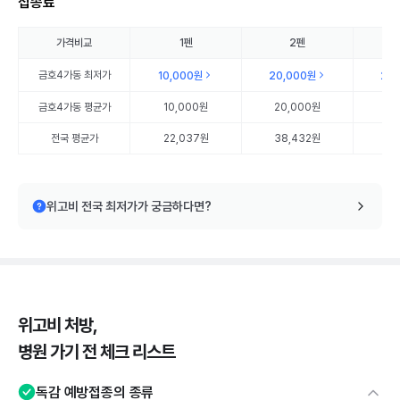
접종료
가격비교
1펜
2펜
금호4가동
최저가
10,000원
20,000원
20
금호4가동
평균가
10,000원
20,000원
20
전국 평균가
22,037원
38,432원
56
위고비 전국 최저가가 궁금하다면?
위고비 처방,
병원 가기 전 체크 리스트
독감 예방접종의 종류