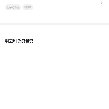
안구 건조증
다래끼
위고비 건강꿀팁
열사병 후유증, 언제까지 지켜볼까
3분 꿀팁
열사병 응급처치, 어디까지 식혀야할까?
3분 꿀팁