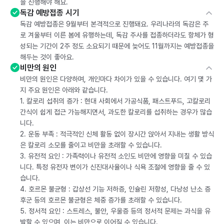
을 진행해야 해요.
독감 예방접종 시기
독감 예방접종은 9월부터 본격적으로 진행돼요. 우리나라의 독감은 주
로 겨울부터 이른 봄에 유행하는데, 독감 주사를 접종하더라도 항체가 형
성되는 기간이 2주 정도 소요되기 때문에 늦어도 11월까지는 예방접종을
해두는 것이 좋아요.
비만의 원인
비만의 원인은 다양하며, 개인마다 차이가 있을 수 있습니다. 여기 몇 가
지 주요 원인은 아래와 같습니다.
1. 칼로리 섭취의 증가 : 현대 사회에서 가공식품, 패스트푸드, 고칼로리
간식이 쉽게 접근 가능해지면서, 과도한 칼로리를 섭취하는 경우가 많습
니다.
2. 운동 부족 : 적극적인 신체 활동 없이 장시간 앉아서 지내는 생활 방식
은 칼로리 소모를 줄이고 비만을 초래할 수 있습니다.
3. 유전적 요인 : 가족력이나 유전적 소인도 비만에 영향을 미칠 수 있습
니다. 특정 유전자 변이가 신진대사율이나 식욕 조절에 영향을 줄 수 있
습니다.
4. 호르몬 불균형 : 갑상선 기능 저하증, 인슐린 저항성, 다낭성 난소 증
후군 등의 호르몬 불균형은 체중 증가를 초래할 수 있습니다.
5. 정서적 요인 : 스트레스, 불안, 우울증 등의 정서적 문제는 과식을 유
발할 수 있으며, 이는 비만으로 이어질 수 있습니다.