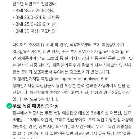
넘으면 비만으로 진단합다.
- BMI 18.5~22.9: 정상
- BMI 23.0~24.9: 과체중
- BMI 25.0~29.9: 비만
- BMI 30 이상: 고도비만
다이어트 주사제 (위고비)의 경우, 식약처로부터 초기 체질량지수가
30kg/m² 이상인 비만 환자, 또는 초기 BMI가 27kg/m² ~30kg/m²
인 과체중이며 당뇨, 고혈압 등 한 가지 이상의 체중 관련 동반 질환이 있
는 환자의 체중 감량 및 체중 관리를 위해 칼로리 저감 식이요법 및 신체
활동 증대의 보조제로서 투여하는 것으로 허가 받았습니다.
② 생체전기저항 측정법(bioimpedence analysis, BIA)
생체전기저항 측정법을 이용한 체성분 분석 결과를 사용하여 비만을 진
단합니다. 체지방률이 여성의 경우 30% 이상, 남성의 경우 25% 이상
일 때 비만으로 진단합니다.
무료 독감 예방접종 대상
정부에서 제공하는 무료 독감 예방접종 대상은 65세 이상 어르신, 생후
6개월 ~ 13세의 어린이, 그리고 임산부에요. 무료 독감 예방접종 대상에
해당하는 경우, 정부 지정 의료기관과 보건소에서 무료로 독감 예방접종
을 할 수 있어요. 이외 일반인은 일반 의료기관에서 유료 독감 예방접종