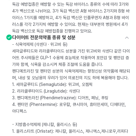
독감 예방접종은 예방할 수 있는 독감 바이러스 종류의 수에 따라 3가와
4가 백신으로 나뉘어요. 3가 독감 백신은 A형 바이러스 2가지와 B형 바
이러스 1가지를 예방하고, 4가 독감 백신은 인플루엔자 A형과 B형 바이
러스를 각각 2가지씩 예방할 수 있어요. 현재는 대부분의 병원에서 4가
독감 백신으로 독감 예방접종을 진행하고 있어요.
다이어트 전문의약품 종류 및 성분
- 식욕억제제 (삭센다 · 위고비 등)
세마글루티드와 리라클루타이드 성분을 가진 위고비와 삭센다 같은 다이
어트 주사제들은 GLP-1 수용체 효능제로 작용하여 포만감 및 팽만감 증
가와 함께, 식욕을 감소시켜 체중 조절에 도움을 줍니다.
펜디메트라진 및 펜터민 성분의 식욕억제제는 향정신성 의약품에 해당되
며, 내성 및 오남용의 우려가 있어 의료진의 지도 하에 복용해야 합니다.
1. 세마글루티드 (Semaglutide): 위고비, 오젬픽
2. 리라클루타이드 (Liraglutide): 삭센다
3. 펜디메트라진 (Phendimetrazine): 디어트, 페닝, 푸링
4. 펜터민 (Phentermine): 로우칼, 큐시미아, 휴터민세미, 디에타민,
아디펙스
- 지방흡수억제제 (제니칼, 올리시스 등)
1. 올리스타트 (Orlistat): 제니칼, 올리시스, 제니엑스,제니로우,리피다