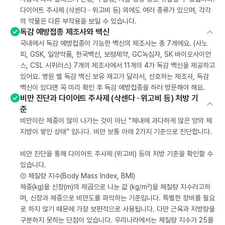
다이어트 주사제 (삭센다 · 위고비 등) 외에도 여러 종류가 있으며, 각각
의 약물은 다른 부작용을 보일 수 있습니다.
독감 예방접종 제조사와 백신
국내에서 독감 예방접종이 가능한 백신의 제조사는 총 7개에요. (사노
피, GSK, 일양약품, 한국백신, 보령제약, GC녹십자, SK 바이오사이언
스, CSL 시퀴러스) 7개의 제조사에서 11개의 4가 독감 백신을 제공하고
있어요. 병원 별 독감 백신 보유 재고가 달라서, 선호하는 제조사, 독감
백신이 있다면 꼭 미리 확인 후 독감 예방접종을 하러 방문해야 해요.
비만 진단과 다이어트 주사제 (삭센다 · 위고비 등) 처방 기
준
비만이란 체중이 많이 나가는 것이 아닌 “체내에 과다하게 많은 양의 체
지방이 쌓인 상태” 입니다. 비만 보통 아래 2가지 기준으로 진단합니다.
비만 진단을 통해 다이어트 주사제 (위고비) 등의 처방 기준을 확인할 수
있습니다.
① 체질량 지수(Body Mass Index, BMI)
체중(kg)을 신장(m)의 제곱으로 나눈 값 (kg/m²)을 체질량 지수라고하
며, 신장과 체중으로 비만도를 파악하는 기준입니다. 특별한 장비를 필요
로 하지 않기 때문에 가장 보편적으로 사용됩니다. 다만 근육과 지방량을
구분하지 못하는 단점이 있습니다. 우리나라에서는 체질량 지수가 25를