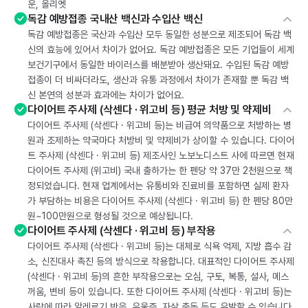
운, 올리엣
독감 예방접종 국내산 백신과 수입산 백신
독감 예방접종은 국산과 수입산 모두 동일한 성분으로 제조되어 독감 백
신의 효능에 있어서 차이가 없어요. 독감 예방접종은 모든 기업들이 세계
보건기구에서 동일한 바이러스를 배분받아 생산돼요. 수입된 독감 예방
접종이 더 비싸더라도, 생산과 유통 과정에서 차이가 존재할 뿐 독감 백
신 본연의 성분과 효과에는 차이가 없어요.
다이어트 주사제 (삭센다 · 위고비 등) 평균 처방 및 약제비
다이어트 주사제 (삭센다 · 위고비 등)는 비급여 의약품으로 처방하는 병
원과 조제하는 약국마다 처방비 및 약제비가 상이할 수 있습니다. 다이어
트 주사제 (삭센다 · 위고비 등) 제조사인 노보노디스트 사에 따르면 현재
다이어트 주사제 (위고비) 국내 출하가는 한 펜당 약 37만 2천원으로 책
정되었습니다. 현재 업계에서는 유통비와 진료비를 포함하면 실제 환자
가 부담하는 비용은 다이어트 주사제 (삭센다 · 위고비 등) 한 펜당 80만
원~100만원으로 형성될 것으로 예상됩니다.
다이어트 주사제 (삭센다 · 위고비 등) 부작용
다이어트 주사제 (삭센다 · 위고비 등)는 대체로 식욕 억제, 지방 흡수 감
소, 신진대사 촉진 등의 방식으로 작용합니다. 대표적인 다이어트 주사제
(삭센다 · 위고비 등)의 흔한 부작용으로는 오심, 구토, 복통, 설사, 메스
꺼움, 변비 등이 있습니다. 또한 다이어트 주사제 (삭센다 · 위고비 등)는
사람에 따라 알레르기 반응, 우울증, 자살 충동 등도 유발할 수 있습니다.