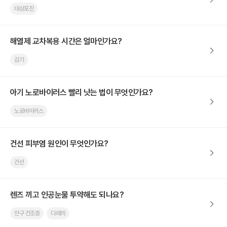
대상포진
해열제 교차복용 시간은 얼마인가요?
감기
아기 노로바이러스 빨리 낫는 법이 무엇인가요?
노로바이러스
건선 피부염 원인이 무엇인가요?
건선
렌즈 끼고 인공눈물 투약해도 되나요?
안구 건조증
다래끼