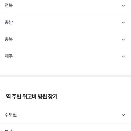
전북
충남
충북
제주
역 주변
위고비
병원 찾기
수도권