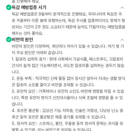
을 진행해야 해요.
독감 예방접종 시기
독감 예방접종은 9월부터 본격적으로 진행돼요. 우리나라의 독감은 주
로 겨울부터 이른 봄에 유행하는데, 독감 주사를 접종하더라도 항체가 형
성되는 기간이 2주 정도 소요되기 때문에 늦어도 11월까지는 예방접종을
해두는 것이 좋아요.
비만의 원인
비만의 원인은 다양하며, 개인마다 차이가 있을 수 있습니다. 여기 몇 가
지 주요 원인은 아래와 같습니다.
1. 칼로리 섭취의 증가 : 현대 사회에서 가공식품, 패스트푸드, 고칼로리
간식이 쉽게 접근 가능해지면서, 과도한 칼로리를 섭취하는 경우가 많습
니다.
2. 운동 부족 : 적극적인 신체 활동 없이 장시간 앉아서 지내는 생활 방식
은 칼로리 소모를 줄이고 비만을 초래할 수 있습니다.
3. 유전적 요인 : 가족력이나 유전적 소인도 비만에 영향을 미칠 수 있습
니다. 특정 유전자 변이가 신진대사율이나 식욕 조절에 영향을 줄 수 있
습니다.
4. 호르몬 불균형 : 갑상선 기능 저하증, 인슐린 저항성, 다낭성 난소 증
후군 등의 호르몬 불균형은 체중 증가를 초래할 수 있습니다.
5. 정서적 요인 : 스트레스, 불안, 우울증 등의 정서적 문제는 과식을 유
발할 수 있으며, 이는 비만으로 이어질 수 있습니다.