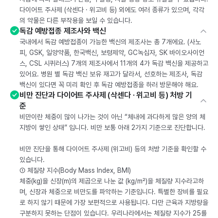
다이어트 주사제 (삭센다 · 위고비 등) 외에도 여러 종류가 있으며, 각각
의 약물은 다른 부작용을 보일 수 있습니다.
독감 예방접종 제조사와 백신
국내에서 독감 예방접종이 가능한 백신의 제조사는 총 7개에요. (사노
피, GSK, 일양약품, 한국백신, 보령제약, GC녹십자, SK 바이오사이언
스, CSL 시퀴러스) 7개의 제조사에서 11개의 4가 독감 백신을 제공하고
있어요. 병원 별 독감 백신 보유 재고가 달라서, 선호하는 제조사, 독감
백신이 있다면 꼭 미리 확인 후 독감 예방접종을 하러 방문해야 해요.
비만 진단과 다이어트 주사제 (삭센다 · 위고비 등) 처방 기
준
비만이란 체중이 많이 나가는 것이 아닌 “체내에 과다하게 많은 양의 체
지방이 쌓인 상태” 입니다. 비만 보통 아래 2가지 기준으로 진단합니다.
비만 진단을 통해 다이어트 주사제 (위고비) 등의 처방 기준을 확인할 수
있습니다.
① 체질량 지수(Body Mass Index, BMI)
체중(kg)을 신장(m)의 제곱으로 나눈 값 (kg/m²)을 체질량 지수라고하
며, 신장과 체중으로 비만도를 파악하는 기준입니다. 특별한 장비를 필요
로 하지 않기 때문에 가장 보편적으로 사용됩니다. 다만 근육과 지방량을
구분하지 못하는 단점이 있습니다. 우리나라에서는 체질량 지수가 25를