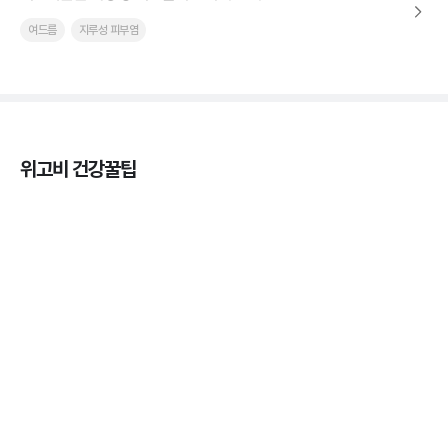
여드름
지루성 피부염
위고비 건강꿀팁
마운자로 온누리상품권으로 결제 가능한가요? — 최
저가 처방 꿀팁
3분 꿀팁 ㆍ #비만 #마운자로
마운자로 사용 후 어디에 버려야 할까? 올바른 폐기
법 총정리
3분 꿀팁 ㆍ #비만 #마운자로