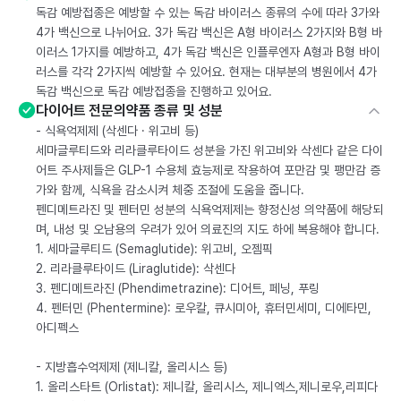
독감 예방접종은 예방할 수 있는 독감 바이러스 종류의 수에 따라 3가와
4가 백신으로 나뉘어요. 3가 독감 백신은 A형 바이러스 2가지와 B형 바
이러스 1가지를 예방하고, 4가 독감 백신은 인플루엔자 A형과 B형 바이
러스를 각각 2가지씩 예방할 수 있어요. 현재는 대부분의 병원에서 4가
독감 백신으로 독감 예방접종을 진행하고 있어요.
다이어트 전문의약품 종류 및 성분
- 식욕억제제 (삭센다 · 위고비 등)
세마글루티드와 리라클루타이드 성분을 가진 위고비와 삭센다 같은 다이
어트 주사제들은 GLP-1 수용체 효능제로 작용하여 포만감 및 팽만감 증
가와 함께, 식욕을 감소시켜 체중 조절에 도움을 줍니다.
펜디메트라진 및 펜터민 성분의 식욕억제제는 향정신성 의약품에 해당되
며, 내성 및 오남용의 우려가 있어 의료진의 지도 하에 복용해야 합니다.
1. 세마글루티드 (Semaglutide): 위고비, 오젬픽
2. 리라클루타이드 (Liraglutide): 삭센다
3. 펜디메트라진 (Phendimetrazine): 디어트, 페닝, 푸링
4. 펜터민 (Phentermine): 로우칼, 큐시미아, 휴터민세미, 디에타민,
아디펙스
- 지방흡수억제제 (제니칼, 올리시스 등)
1. 올리스타트 (Orlistat): 제니칼, 올리시스, 제니엑스,제니로우,리피다