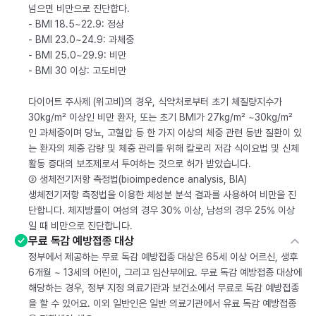
넘으면 비만으로 진단합다.
- BMI 18.5~22.9: 정상
- BMI 23.0~24.9: 과체중
- BMI 25.0~29.9: 비만
- BMI 30 이상: 고도비만
다이어트 주사제 (위고비)의 경우, 식약처로부터 초기 체질량지수가
30kg/m² 이상인 비만 환자, 또는 초기 BMI가 27kg/m² ~30kg/m²
인 과체중이며 당뇨, 고혈압 등 한 가지 이상의 체중 관련 동반 질환이 있
는 환자의 체중 감량 및 체중 관리를 위해 칼로리 저감 식이요법 및 신체
활동 증대의 보조제로서 투여하는 것으로 허가 받았습니다.
② 생체전기저항 측정법(bioimpedence analysis, BIA)
생체전기저항 측정법을 이용한 체성분 분석 결과를 사용하여 비만을 진
단합니다. 체지방률이 여성의 경우 30% 이상, 남성의 경우 25% 이상
일 때 비만으로 진단합니다.
무료 독감 예방접종 대상
정부에서 제공하는 무료 독감 예방접종 대상은 65세 이상 어르신, 생후
6개월 ~ 13세의 어린이, 그리고 임산부에요. 무료 독감 예방접종 대상에
해당하는 경우, 정부 지정 의료기관과 보건소에서 무료로 독감 예방접종
을 할 수 있어요. 이외 일반인은 일반 의료기관에서 유료 독감 예방접종