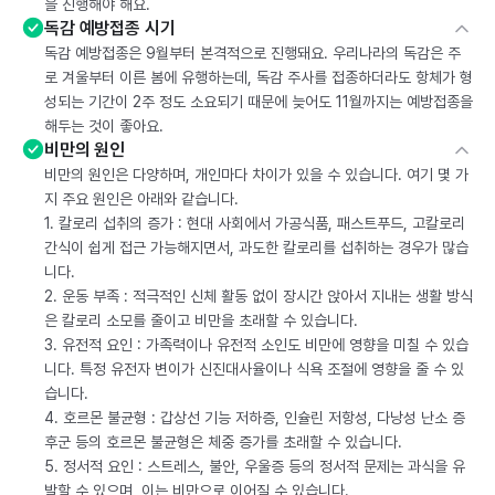
을 진행해야 해요.
독감 예방접종 시기
독감 예방접종은 9월부터 본격적으로 진행돼요. 우리나라의 독감은 주
로 겨울부터 이른 봄에 유행하는데, 독감 주사를 접종하더라도 항체가 형
성되는 기간이 2주 정도 소요되기 때문에 늦어도 11월까지는 예방접종을
해두는 것이 좋아요.
비만의 원인
비만의 원인은 다양하며, 개인마다 차이가 있을 수 있습니다. 여기 몇 가
지 주요 원인은 아래와 같습니다.
1. 칼로리 섭취의 증가 : 현대 사회에서 가공식품, 패스트푸드, 고칼로리
간식이 쉽게 접근 가능해지면서, 과도한 칼로리를 섭취하는 경우가 많습
니다.
2. 운동 부족 : 적극적인 신체 활동 없이 장시간 앉아서 지내는 생활 방식
은 칼로리 소모를 줄이고 비만을 초래할 수 있습니다.
3. 유전적 요인 : 가족력이나 유전적 소인도 비만에 영향을 미칠 수 있습
니다. 특정 유전자 변이가 신진대사율이나 식욕 조절에 영향을 줄 수 있
습니다.
4. 호르몬 불균형 : 갑상선 기능 저하증, 인슐린 저항성, 다낭성 난소 증
후군 등의 호르몬 불균형은 체중 증가를 초래할 수 있습니다.
5. 정서적 요인 : 스트레스, 불안, 우울증 등의 정서적 문제는 과식을 유
발할 수 있으며, 이는 비만으로 이어질 수 있습니다.