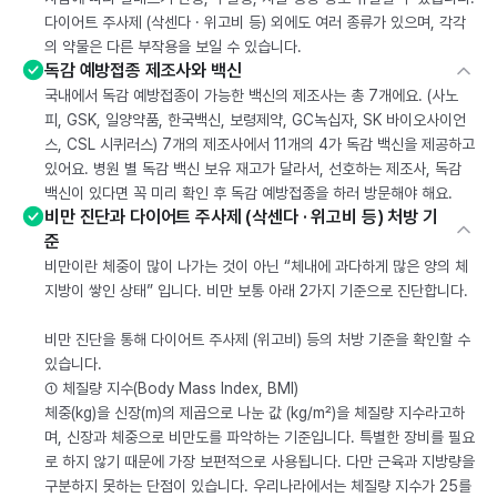
다이어트 주사제 (삭센다 · 위고비 등) 외에도 여러 종류가 있으며, 각각
의 약물은 다른 부작용을 보일 수 있습니다.
독감 예방접종 제조사와 백신
국내에서 독감 예방접종이 가능한 백신의 제조사는 총 7개에요. (사노
피, GSK, 일양약품, 한국백신, 보령제약, GC녹십자, SK 바이오사이언
스, CSL 시퀴러스) 7개의 제조사에서 11개의 4가 독감 백신을 제공하고
있어요. 병원 별 독감 백신 보유 재고가 달라서, 선호하는 제조사, 독감
백신이 있다면 꼭 미리 확인 후 독감 예방접종을 하러 방문해야 해요.
비만 진단과 다이어트 주사제 (삭센다 · 위고비 등) 처방 기
준
비만이란 체중이 많이 나가는 것이 아닌 “체내에 과다하게 많은 양의 체
지방이 쌓인 상태” 입니다. 비만 보통 아래 2가지 기준으로 진단합니다.
비만 진단을 통해 다이어트 주사제 (위고비) 등의 처방 기준을 확인할 수
있습니다.
① 체질량 지수(Body Mass Index, BMI)
체중(kg)을 신장(m)의 제곱으로 나눈 값 (kg/m²)을 체질량 지수라고하
며, 신장과 체중으로 비만도를 파악하는 기준입니다. 특별한 장비를 필요
로 하지 않기 때문에 가장 보편적으로 사용됩니다. 다만 근육과 지방량을
구분하지 못하는 단점이 있습니다. 우리나라에서는 체질량 지수가 25를