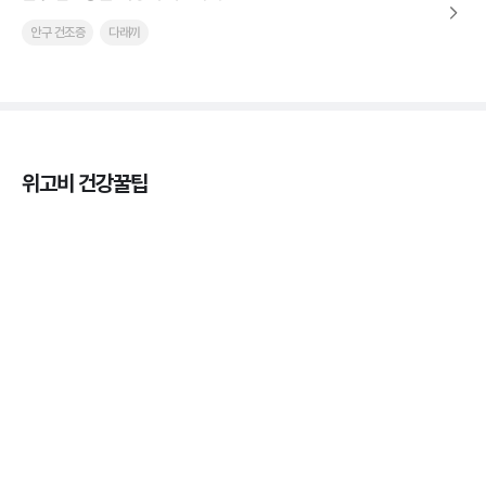
안구 건조증
다래끼
위고비 건강꿀팁
열사병 후유증, 언제까지 지켜볼까
3분 꿀팁
열사병 응급처치, 어디까지 식혀야할까?
3분 꿀팁