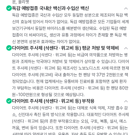
운, 올리엣
독감 예방접종 국내산 백신과 수입산 백신
독감 예방접종은 국산과 수입산 모두 동일한 성분으로 제조되어 독감 백
신의 효능에 있어서 차이가 없어요. 독감 예방접종은 모든 기업들이 세계
보건기구에서 동일한 바이러스를 배분받아 생산돼요. 수입된 독감 예방
접종이 더 비싸더라도, 생산과 유통 과정에서 차이가 존재할 뿐 독감 백
신 본연의 성분과 효과에는 차이가 없어요.
다이어트 주사제 (삭센다 · 위고비 등) 평균 처방 및 약제비
다이어트 주사제 (삭센다 · 위고비 등)는 비급여 의약품으로 처방하는 병
원과 조제하는 약국마다 처방비 및 약제비가 상이할 수 있습니다. 다이어
트 주사제 (삭센다 · 위고비 등) 제조사인 노보노디스트 사에 따르면 현재
다이어트 주사제 (위고비) 국내 출하가는 한 펜당 약 37만 2천원으로 책
정되었습니다. 현재 업계에서는 유통비와 진료비를 포함하면 실제 환자
가 부담하는 비용은 다이어트 주사제 (삭센다 · 위고비 등) 한 펜당 80만
원~100만원으로 형성될 것으로 예상됩니다.
다이어트 주사제 (삭센다 · 위고비 등) 부작용
다이어트 주사제 (삭센다 · 위고비 등)는 대체로 식욕 억제, 지방 흡수 감
소, 신진대사 촉진 등의 방식으로 작용합니다. 대표적인 다이어트 주사제
(삭센다 · 위고비 등)의 흔한 부작용으로는 오심, 구토, 복통, 설사, 메스
꺼움, 변비 등이 있습니다. 또한 다이어트 주사제 (삭센다 · 위고비 등)는
사람에 따라 알레르기 반응, 우울증, 자살 충동 등도 유발할 수 있습니다.