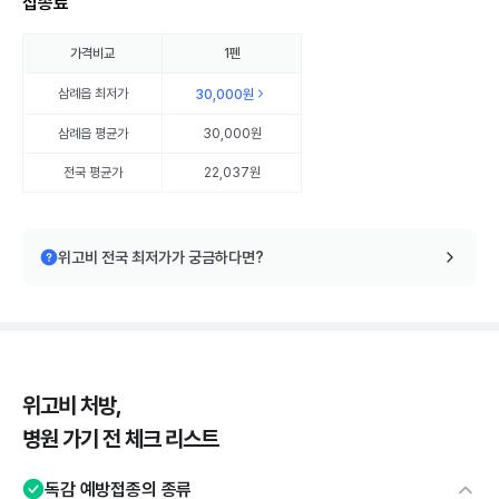
접종료
가격비교
1펜
삼례읍
최저가
30,000원
삼례읍
평균가
30,000원
전국 평균가
22,037원
위고비 전국 최저가가 궁금하다면?
위고비 처방,
병원 가기 전 체크 리스트
독감 예방접종의 종류