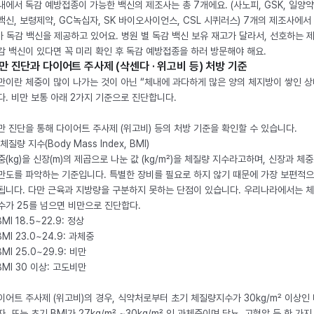
내에서 독감 예방접종이 가능한 백신의 제조사는 총 7개에요. (사노피, GSK, 일양약
백신, 보령제약, GC녹십자, SK 바이오사이언스, CSL 시퀴러스) 7개의 제조사에서 
가 독감 백신을 제공하고 있어요. 병원 별 독감 백신 보유 재고가 달라서, 선호하는 
감 백신이 있다면 꼭 미리 확인 후 독감 예방접종을 하러 방문해야 해요.
만 진단과 다이어트 주사제 (삭센다 · 위고비 등) 처방 기준
만이란 체중이 많이 나가는 것이 아닌 “체내에 과다하게 많은 양의 체지방이 쌓인 상
다. 비만 보통 아래 2가지 기준으로 진단합니다.
만 진단을 통해 다이어트 주사제 (위고비) 등의 처방 기준을 확인할 수 있습니다.
체질량 지수(Body Mass Index, BMI)
중(kg)을 신장(m)의 제곱으로 나눈 값 (kg/m²)을 체질량 지수라고하며, 신장과 체
만도를 파악하는 기준입니다. 특별한 장비를 필요로 하지 않기 때문에 가장 보편적으
됩니다. 다만 근육과 지방량을 구분하지 못하는 단점이 있습니다. 우리나라에서는 
수가 25를 넘으면 비만으로 진단합다.
BMI 18.5~22.9: 정상
BMI 23.0~24.9: 과체중
BMI 25.0~29.9: 비만
 BMI 30 이상: 고도비만
이어트 주사제 (위고비)의 경우, 식약처로부터 초기 체질량지수가 30kg/m² 이상인
자, 또는 초기 BMI가 27kg/m² ~30kg/m² 인 과체중이며 당뇨, 고혈압 등 한 가지