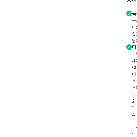
독
독
어
신
원
다
-
세
G
에
펜
우
1
2.
3.
4
-
1