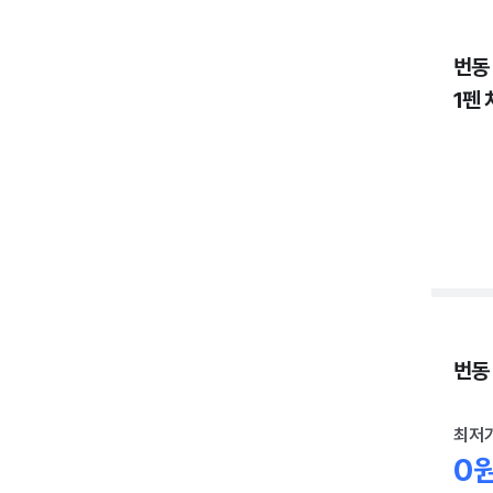
번동
1펜 
번동 
최저
0