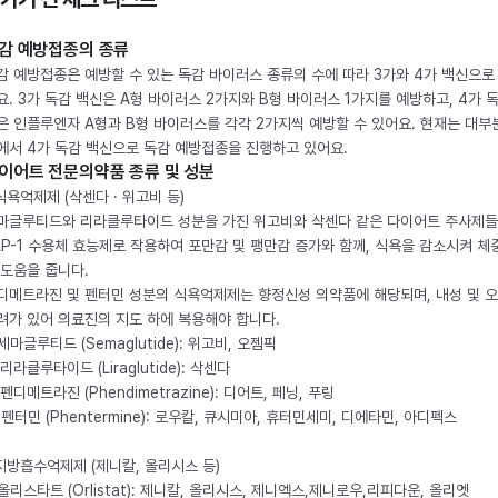
감 예방접종의 종류
감 예방접종은 예방할 수 있는 독감 바이러스 종류의 수에 따라 3가와 4가 백신으로
요. 3가 독감 백신은 A형 바이러스 2가지와 B형 바이러스 1가지를 예방하고, 4가 
은 인플루엔자 A형과 B형 바이러스를 각각 2가지씩 예방할 수 있어요. 현재는 대부
에서 4가 독감 백신으로 독감 예방접종을 진행하고 있어요.
이어트 전문의약품 종류 및 성분
 식욕억제제 (삭센다 · 위고비 등)
마글루티드와 리라클루타이드 성분을 가진 위고비와 삭센다 같은 다이어트 주사제
LP-1 수용체 효능제로 작용하여 포만감 및 팽만감 증가와 함께, 식욕을 감소시켜 체
 도움을 줍니다.
디메트라진 및 펜터민 성분의 식욕억제제는 향정신성 의약품에 해당되며, 내성 및 
려가 있어 의료진의 지도 하에 복용해야 합니다.
. 세마글루티드 (Semaglutide): 위고비, 오젬픽
 리라클루타이드 (Liraglutide): 삭센다
 펜디메트라진 (Phendimetrazine): 디어트, 페닝, 푸링
. 펜터민 (Phentermine): 로우칼, 큐시미아, 휴터민세미, 디에타민, 아디펙스
 지방흡수억제제 (제니칼, 올리시스 등)
. 올리스타트 (Orlistat): 제니칼, 올리시스, 제니엑스,제니로우,리피다운, 올리엣