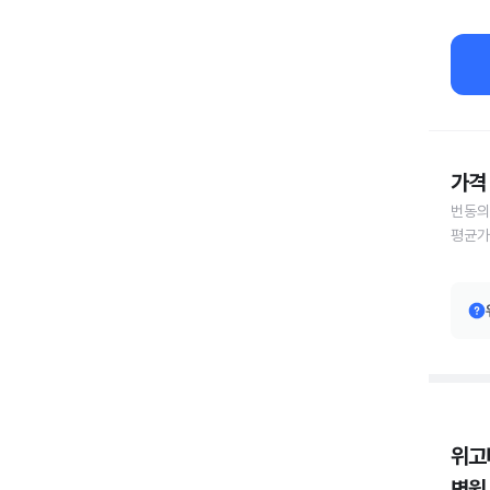
가격 
번동의
평균가
위고
병원