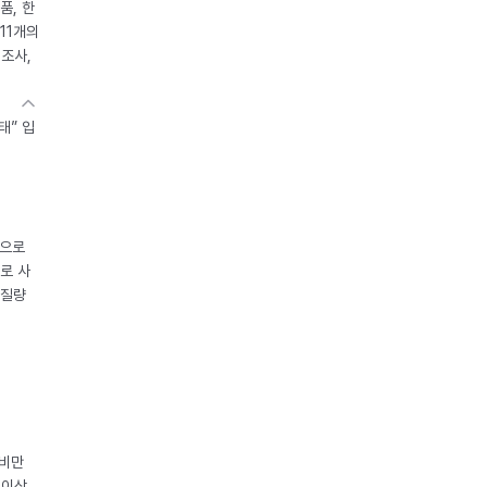
품, 한
11개의
제조사,
태” 입
중으로
로 사
체질량
 비만
 이상