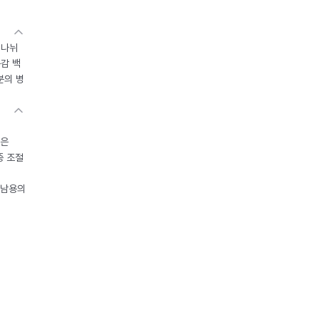
 나뉘
독감 백
분의 병
들은
중 조절
오남용의