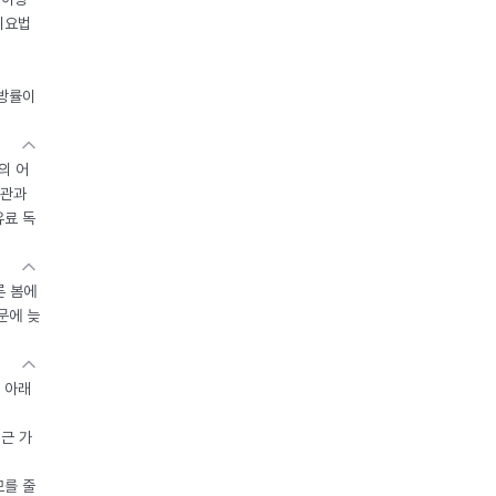
이요법
지방률이
의 어
기관과
유료 독
른 봄에
문에 늦
 아래
접근 가
모를 줄