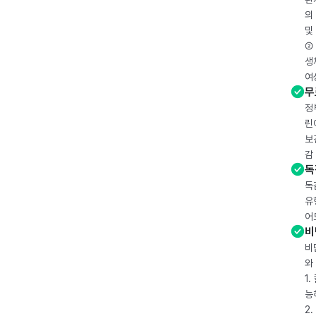
의
및
② 
생
여
무
정
린
보
감
독
독
유
어
비
비
와
1
능
2