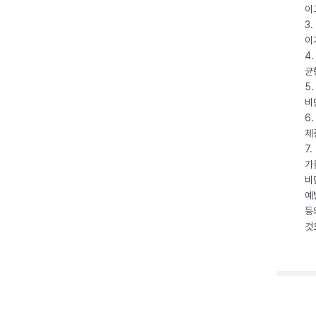
이
3
이
4
균
5
비
6
체
7
가
비
예
등
것