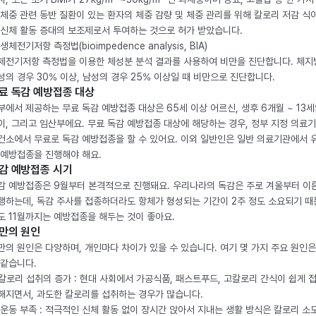
 체중 관련 동반 질환이 있는 환자의 체중 감량 및 체중 관리를 위해 칼로리 저감 식
 신체 활동 증대의 보조제로서 투여하는 것으로 허가 받았습니다.
생체전기저항 측정법(bioimpedence analysis, BIA)
체전기저항 측정법을 이용한 체성분 분석 결과를 사용하여 비만을 진단합니다. 체
성의 경우 30% 이상, 남성의 경우 25% 이상일 때 비만으로 진단합니다.
료 독감 예방접종 대상
부에서 제공하는 무료 독감 예방접종 대상은 65세 이상 어르신, 생후 6개월 ~ 13세
이, 그리고 임산부에요. 무료 독감 예방접종 대상에 해당하는 경우, 정부 지정 의료
건소에서 무료로 독감 예방접종을 할 수 있어요. 이외 일반인은 일반 의료기관에서 
 예방접종을 진행해야 해요.
감 예방접종 시기
감 예방접종은 9월부터 본격적으로 진행돼요. 우리나라의 독감은 주로 겨울부터 이
행하는데, 독감 주사를 접종하더라도 항체가 형성되는 기간이 2주 정도 소요되기 때
도 11월까지는 예방접종을 해두는 것이 좋아요.
만의 원인
만의 원인은 다양하며, 개인마다 차이가 있을 수 있습니다. 여기 몇 가지 주요 원인은
 같습니다.
. 칼로리 섭취의 증가 : 현대 사회에서 가공식품, 패스트푸드, 고칼로리 간식이 쉽게 
해지면서, 과도한 칼로리를 섭취하는 경우가 많습니다.
. 운동 부족 : 적극적인 신체 활동 없이 장시간 앉아서 지내는 생활 방식은 칼로리 소