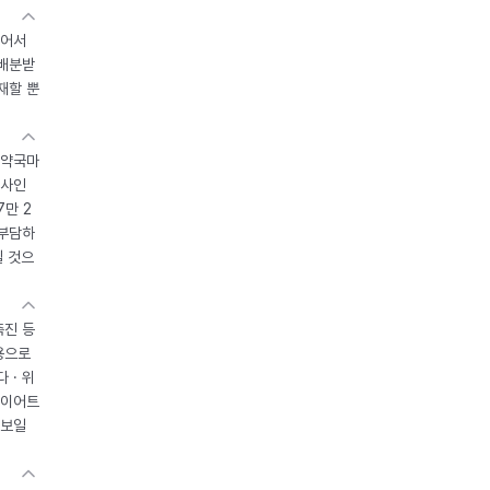
있어서
 배분받
재할 뿐
 약국마
조사인
7만 2
 부담하
될 것으
촉진 등
용으로
 · 위
다이어트
 보일