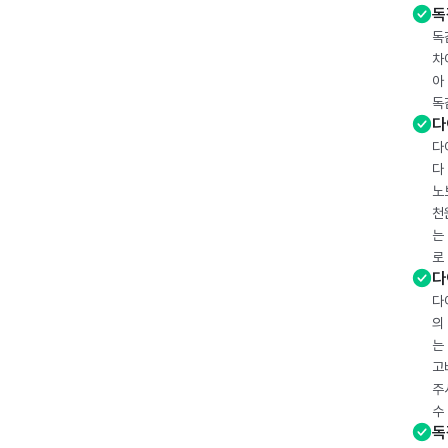
독
독
차
아
독
다
다
다
노
천
는
로
다
다
의
는
고
주
수
독