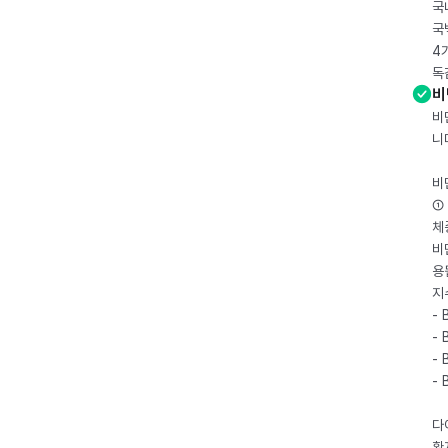
국
국
4
독
비
비
니
비
① 
체
비
용
지
- 
- 
- 
-
다
환