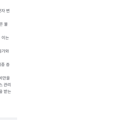
전자 변
몬 불
, 이는
 증가와
체중 증
 비만을
스 관리
을 받는