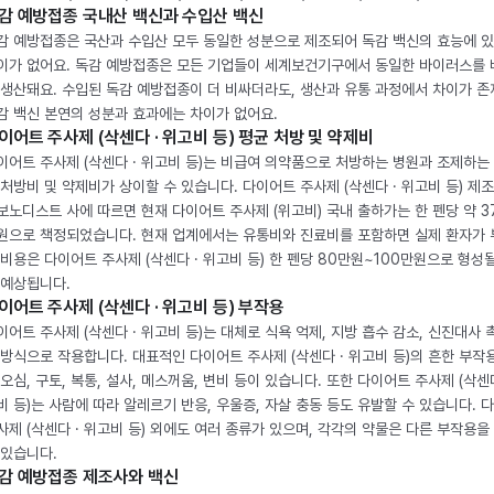
감 예방접종 국내산 백신과 수입산 백신
감 예방접종은 국산과 수입산 모두 동일한 성분으로 제조되어 독감 백신의 효능에 
이가 없어요. 독감 예방접종은 모든 기업들이 세계보건기구에서 동일한 바이러스를
 생산돼요. 수입된 독감 예방접종이 더 비싸더라도, 생산과 유통 과정에서 차이가 존
감 백신 본연의 성분과 효과에는 차이가 없어요.
이어트 주사제 (삭센다 · 위고비 등) 평균 처방 및 약제비
이어트 주사제 (삭센다 · 위고비 등)는 비급여 의약품으로 처방하는 병원과 조제하는
 처방비 및 약제비가 상이할 수 있습니다. 다이어트 주사제 (삭센다 · 위고비 등) 제
보노디스트 사에 따르면 현재 다이어트 주사제 (위고비) 국내 출하가는 한 펜당 약 3
원으로 책정되었습니다. 현재 업계에서는 유통비와 진료비를 포함하면 실제 환자가
 비용은 다이어트 주사제 (삭센다 · 위고비 등) 한 펜당 80만원~100만원으로 형성
 예상됩니다.
이어트 주사제 (삭센다 · 위고비 등) 부작용
이어트 주사제 (삭센다 · 위고비 등)는 대체로 식욕 억제, 지방 흡수 감소, 신진대사 
 방식으로 작용합니다. 대표적인 다이어트 주사제 (삭센다 · 위고비 등)의 흔한 부작
 오심, 구토, 복통, 설사, 메스꺼움, 변비 등이 있습니다. 또한 다이어트 주사제 (삭센다
비 등)는 사람에 따라 알레르기 반응, 우울증, 자살 충동 등도 유발할 수 있습니다. 
사제 (삭센다 · 위고비 등) 외에도 여러 종류가 있으며, 각각의 약물은 다른 부작용을
 있습니다.
감 예방접종 제조사와 백신