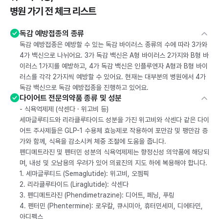
병원 가기 전 체크 리스트
독감 예방접종의 종류
독감 예방접종은 예방할 수 있는 독감 바이러스 종류의 수에 따라 3가와
4가 백신으로 나뉘어요. 3가 독감 백신은 A형 바이러스 2가지와 B형 바
이러스 1가지를 예방하고, 4가 독감 백신은 인플루엔자 A형과 B형 바이
러스를 각각 2가지씩 예방할 수 있어요. 현재는 대부분의 병원에서 4가
독감 백신으로 독감 예방접종을 진행하고 있어요.
다이어트 전문의약품 종류 및 성분
- 식욕억제제 (삭센다 · 위고비 등)
세마글루티드와 리라클루타이드 성분을 가진 위고비와 삭센다 같은 다이
어트 주사제들은 GLP-1 수용체 효능제로 작용하여 포만감 및 팽만감 증
가와 함께, 식욕을 감소시켜 체중 조절에 도움을 줍니다.
펜디메트라진 및 펜터민 성분의 식욕억제제는 향정신성 의약품에 해당되
며, 내성 및 오남용의 우려가 있어 의료진의 지도 하에 복용해야 합니다.
1. 세마글루티드 (Semaglutide): 위고비, 오젬픽
2. 리라클루타이드 (Liraglutide): 삭센다
3. 펜디메트라진 (Phendimetrazine): 디어트, 페닝, 푸링
4. 펜터민 (Phentermine): 로우칼, 큐시미아, 휴터민세미, 디에타민,
아디펙스