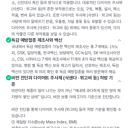
소, 신진대사 촉진 등의 방식으로 작용합니다. 대표적인 다이어트 주사제
(삭센다 · 위고비 등)의 흔한 부작용으로는 오심, 구토, 복통, 설사, 메스
꺼움, 변비 등이 있습니다. 또한 다이어트 주사제 (삭센다 · 위고비 등)는
사람에 따라 알레르기 반응, 우울증, 자살 충동 등도 유발할 수 있습니다.
다이어트 주사제 (삭센다 · 위고비 등) 외에도 여러 종류가 있으며, 각각
의 약물은 다른 부작용을 보일 수 있습니다.
독감 예방접종 제조사와 백신
국내에서 독감 예방접종이 가능한 백신의 제조사는 총 7개에요. (사노
피, GSK, 일양약품, 한국백신, 보령제약, GC녹십자, SK 바이오사이언
스, CSL 시퀴러스) 7개의 제조사에서 11개의 4가 독감 백신을 제공하고
있어요. 병원 별 독감 백신 보유 재고가 달라서, 선호하는 제조사, 독감
백신이 있다면 꼭 미리 확인 후 독감 예방접종을 하러 방문해야 해요.
비만 진단과 다이어트 주사제 (삭센다 · 위고비 등) 처방 기
준
비만이란 체중이 많이 나가는 것이 아닌 “체내에 과다하게 많은 양의 체
지방이 쌓인 상태” 입니다. 비만 보통 아래 2가지 기준으로 진단합니다.
비만 진단을 통해 다이어트 주사제 (위고비) 등의 처방 기준을 확인할 수
있습니다.
① 체질량 지수(Body Mass Index, BMI)