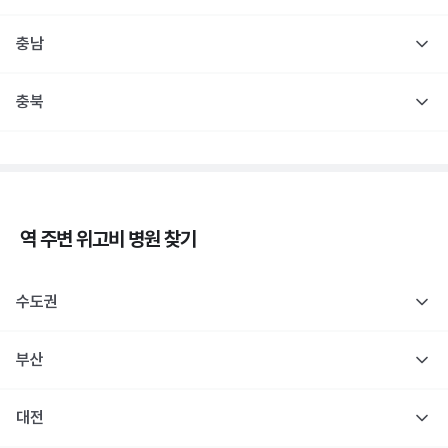
충남
충북
역 주변
위고비
병원 찾기
수도권
부산
대전