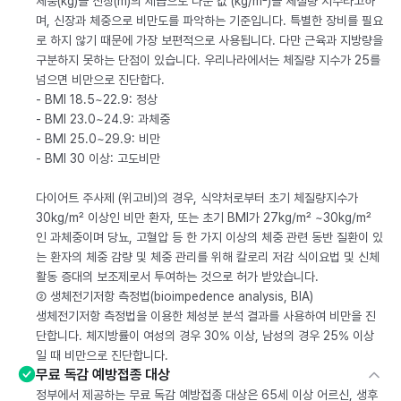
체중(kg)을 신장(m)의 제곱으로 나눈 값 (kg/m²)을 체질량 지수라고하
며, 신장과 체중으로 비만도를 파악하는 기준입니다. 특별한 장비를 필요
로 하지 않기 때문에 가장 보편적으로 사용됩니다. 다만 근육과 지방량을
구분하지 못하는 단점이 있습니다. 우리나라에서는 체질량 지수가 25를
넘으면 비만으로 진단합다.
- BMI 18.5~22.9: 정상
- BMI 23.0~24.9: 과체중
- BMI 25.0~29.9: 비만
- BMI 30 이상: 고도비만
다이어트 주사제 (위고비)의 경우, 식약처로부터 초기 체질량지수가
30kg/m² 이상인 비만 환자, 또는 초기 BMI가 27kg/m² ~30kg/m²
인 과체중이며 당뇨, 고혈압 등 한 가지 이상의 체중 관련 동반 질환이 있
는 환자의 체중 감량 및 체중 관리를 위해 칼로리 저감 식이요법 및 신체
활동 증대의 보조제로서 투여하는 것으로 허가 받았습니다.
② 생체전기저항 측정법(bioimpedence analysis, BIA)
생체전기저항 측정법을 이용한 체성분 분석 결과를 사용하여 비만을 진
단합니다. 체지방률이 여성의 경우 30% 이상, 남성의 경우 25% 이상
일 때 비만으로 진단합니다.
무료 독감 예방접종 대상
정부에서 제공하는 무료 독감 예방접종 대상은 65세 이상 어르신, 생후