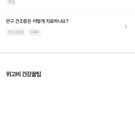
독감
안구 건조증은 어떻게 치료하나요?
안구 건조증
다래끼
위고비 건강꿀팁
열사병 후유증, 언제까지 지켜볼까
3분 꿀팁
열사병 응급처치, 어디까지 식혀야할까?
3분 꿀팁