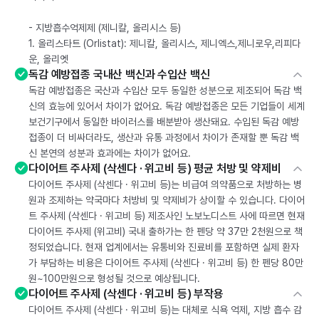
- 지방흡수억제제 (제니칼, 올리시스 등)
1. 올리스타트 (Orlistat): 제니칼, 올리시스, 제니엑스,제니로우,리피다
운, 올리엣
독감 예방접종 국내산 백신과 수입산 백신
독감 예방접종은 국산과 수입산 모두 동일한 성분으로 제조되어 독감 백
신의 효능에 있어서 차이가 없어요. 독감 예방접종은 모든 기업들이 세계
보건기구에서 동일한 바이러스를 배분받아 생산돼요. 수입된 독감 예방
접종이 더 비싸더라도, 생산과 유통 과정에서 차이가 존재할 뿐 독감 백
신 본연의 성분과 효과에는 차이가 없어요.
다이어트 주사제 (삭센다 · 위고비 등) 평균 처방 및 약제비
다이어트 주사제 (삭센다 · 위고비 등)는 비급여 의약품으로 처방하는 병
원과 조제하는 약국마다 처방비 및 약제비가 상이할 수 있습니다. 다이어
트 주사제 (삭센다 · 위고비 등) 제조사인 노보노디스트 사에 따르면 현재
다이어트 주사제 (위고비) 국내 출하가는 한 펜당 약 37만 2천원으로 책
정되었습니다. 현재 업계에서는 유통비와 진료비를 포함하면 실제 환자
가 부담하는 비용은 다이어트 주사제 (삭센다 · 위고비 등) 한 펜당 80만
원~100만원으로 형성될 것으로 예상됩니다.
다이어트 주사제 (삭센다 · 위고비 등) 부작용
다이어트 주사제 (삭센다 · 위고비 등)는 대체로 식욕 억제, 지방 흡수 감