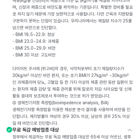
체중(kg)을 신장(m)의 제곱으로 나눈 값 (kg/m²)을 체질량 지수라고하
며, 신장과 체중으로 비만도를 파악하는 기준입니다. 특별한 장비를 필요
로 하지 않기 때문에 가장 보편적으로 사용됩니다. 다만 근육과 지방량을
구분하지 못하는 단점이 있습니다. 우리나라에서는 체질량 지수가 25를
넘으면 비만으로 진단합다.
- BMI 18.5~22.9: 정상
- BMI 23.0~24.9: 과체중
- BMI 25.0~29.9: 비만
- BMI 30 이상: 고도비만
다이어트 주사제 (위고비)의 경우, 식약처로부터 초기 체질량지수가
30kg/m² 이상인 비만 환자, 또는 초기 BMI가 27kg/m² ~30kg/m²
인 과체중이며 당뇨, 고혈압 등 한 가지 이상의 체중 관련 동반 질환이 있
는 환자의 체중 감량 및 체중 관리를 위해 칼로리 저감 식이요법 및 신체
활동 증대의 보조제로서 투여하는 것으로 허가 받았습니다.
② 생체전기저항 측정법(bioimpedence analysis, BIA)
생체전기저항 측정법을 이용한 체성분 분석 결과를 사용하여 비만을 진
단합니다. 체지방률이 여성의 경우 30% 이상, 남성의 경우 25% 이상
일 때 비만으로 진단합니다.
무료 독감 예방접종 대상
정부에서 제공하는 무료 독감 예방접종 대상은 65세 이상 어르신, 생후