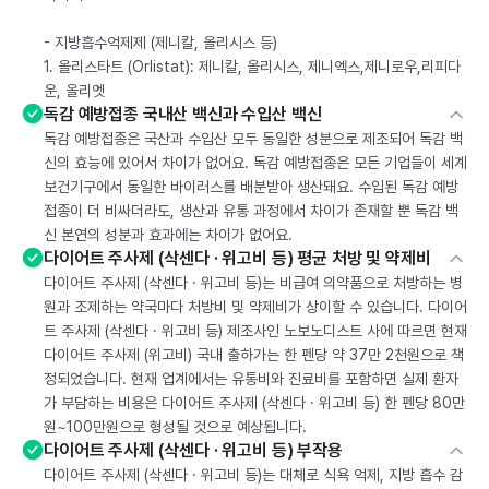
- 지방흡수억제제 (제니칼, 올리시스 등)
1. 올리스타트 (Orlistat): 제니칼, 올리시스, 제니엑스,제니로우,리피다
운, 올리엣
독감 예방접종 국내산 백신과 수입산 백신
독감 예방접종은 국산과 수입산 모두 동일한 성분으로 제조되어 독감 백
신의 효능에 있어서 차이가 없어요. 독감 예방접종은 모든 기업들이 세계
보건기구에서 동일한 바이러스를 배분받아 생산돼요. 수입된 독감 예방
접종이 더 비싸더라도, 생산과 유통 과정에서 차이가 존재할 뿐 독감 백
신 본연의 성분과 효과에는 차이가 없어요.
다이어트 주사제 (삭센다 · 위고비 등) 평균 처방 및 약제비
다이어트 주사제 (삭센다 · 위고비 등)는 비급여 의약품으로 처방하는 병
원과 조제하는 약국마다 처방비 및 약제비가 상이할 수 있습니다. 다이어
트 주사제 (삭센다 · 위고비 등) 제조사인 노보노디스트 사에 따르면 현재
다이어트 주사제 (위고비) 국내 출하가는 한 펜당 약 37만 2천원으로 책
정되었습니다. 현재 업계에서는 유통비와 진료비를 포함하면 실제 환자
가 부담하는 비용은 다이어트 주사제 (삭센다 · 위고비 등) 한 펜당 80만
원~100만원으로 형성될 것으로 예상됩니다.
다이어트 주사제 (삭센다 · 위고비 등) 부작용
다이어트 주사제 (삭센다 · 위고비 등)는 대체로 식욕 억제, 지방 흡수 감