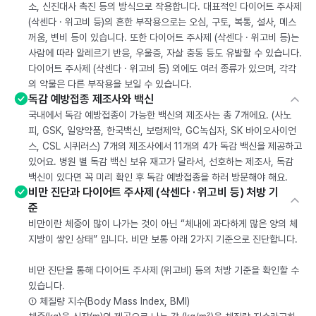
소, 신진대사 촉진 등의 방식으로 작용합니다. 대표적인 다이어트 주사제
(삭센다 · 위고비 등)의 흔한 부작용으로는 오심, 구토, 복통, 설사, 메스
꺼움, 변비 등이 있습니다. 또한 다이어트 주사제 (삭센다 · 위고비 등)는
사람에 따라 알레르기 반응, 우울증, 자살 충동 등도 유발할 수 있습니다.
다이어트 주사제 (삭센다 · 위고비 등) 외에도 여러 종류가 있으며, 각각
의 약물은 다른 부작용을 보일 수 있습니다.
독감 예방접종 제조사와 백신
국내에서 독감 예방접종이 가능한 백신의 제조사는 총 7개에요. (사노
피, GSK, 일양약품, 한국백신, 보령제약, GC녹십자, SK 바이오사이언
스, CSL 시퀴러스) 7개의 제조사에서 11개의 4가 독감 백신을 제공하고
있어요. 병원 별 독감 백신 보유 재고가 달라서, 선호하는 제조사, 독감
백신이 있다면 꼭 미리 확인 후 독감 예방접종을 하러 방문해야 해요.
비만 진단과 다이어트 주사제 (삭센다 · 위고비 등) 처방 기
준
비만이란 체중이 많이 나가는 것이 아닌 “체내에 과다하게 많은 양의 체
지방이 쌓인 상태” 입니다. 비만 보통 아래 2가지 기준으로 진단합니다.
비만 진단을 통해 다이어트 주사제 (위고비) 등의 처방 기준을 확인할 수
있습니다.
① 체질량 지수(Body Mass Index, BMI)