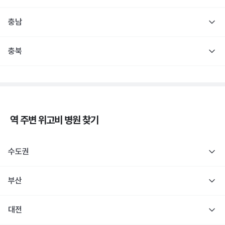
충남
충북
역 주변
위고비
병원 찾기
수도권
부산
대전