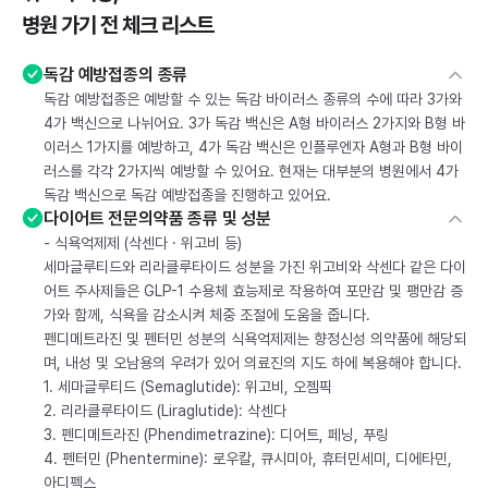
병원 가기 전 체크 리스트
독감 예방접종의 종류
독감 예방접종은 예방할 수 있는 독감 바이러스 종류의 수에 따라 3가와
4가 백신으로 나뉘어요. 3가 독감 백신은 A형 바이러스 2가지와 B형 바
이러스 1가지를 예방하고, 4가 독감 백신은 인플루엔자 A형과 B형 바이
러스를 각각 2가지씩 예방할 수 있어요. 현재는 대부분의 병원에서 4가
독감 백신으로 독감 예방접종을 진행하고 있어요.
다이어트 전문의약품 종류 및 성분
- 식욕억제제 (삭센다 · 위고비 등)
세마글루티드와 리라클루타이드 성분을 가진 위고비와 삭센다 같은 다이
어트 주사제들은 GLP-1 수용체 효능제로 작용하여 포만감 및 팽만감 증
가와 함께, 식욕을 감소시켜 체중 조절에 도움을 줍니다.
펜디메트라진 및 펜터민 성분의 식욕억제제는 향정신성 의약품에 해당되
며, 내성 및 오남용의 우려가 있어 의료진의 지도 하에 복용해야 합니다.
1. 세마글루티드 (Semaglutide): 위고비, 오젬픽
2. 리라클루타이드 (Liraglutide): 삭센다
3. 펜디메트라진 (Phendimetrazine): 디어트, 페닝, 푸링
4. 펜터민 (Phentermine): 로우칼, 큐시미아, 휴터민세미, 디에타민,
아디펙스