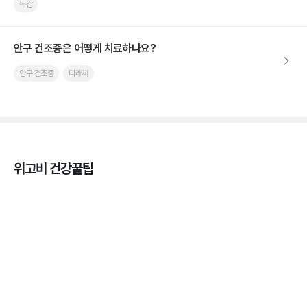
독감
안구 건조증은 어떻게 치료하나요?
안구 건조증
다래끼
위고비 건강꿀팁
열사병 후유증, 언제까지 지켜볼까
3분 꿀팁
열사병 응급처치, 어디까지 식혀야할까?
3분 꿀팁