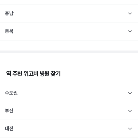
충남
충북
역 주변
위고비
병원 찾기
수도권
부산
대전