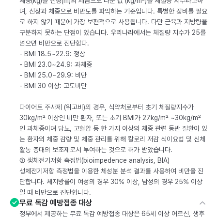
체중(kg)을 신장(m)의 제곱으로 나눈 값 (kg/m²)을 체질량 지수라고하
며, 신장과 체중으로 비만도를 파악하는 기준입니다. 특별한 장비를 필요
로 하지 않기 때문에 가장 보편적으로 사용됩니다. 다만 근육과 지방량을
구분하지 못하는 단점이 있습니다. 우리나라에서는 체질량 지수가 25를
넘으면 비만으로 진단합다.
- BMI 18.5~22.9: 정상
- BMI 23.0~24.9: 과체중
- BMI 25.0~29.9: 비만
- BMI 30 이상: 고도비만
다이어트 주사제 (위고비)의 경우, 식약처로부터 초기 체질량지수가
30kg/m² 이상인 비만 환자, 또는 초기 BMI가 27kg/m² ~30kg/m²
인 과체중이며 당뇨, 고혈압 등 한 가지 이상의 체중 관련 동반 질환이 있
는 환자의 체중 감량 및 체중 관리를 위해 칼로리 저감 식이요법 및 신체
활동 증대의 보조제로서 투여하는 것으로 허가 받았습니다.
② 생체전기저항 측정법(bioimpedence analysis, BIA)
생체전기저항 측정법을 이용한 체성분 분석 결과를 사용하여 비만을 진
단합니다. 체지방률이 여성의 경우 30% 이상, 남성의 경우 25% 이상
일 때 비만으로 진단합니다.
무료 독감 예방접종 대상
정부에서 제공하는 무료 독감 예방접종 대상은 65세 이상 어르신, 생후