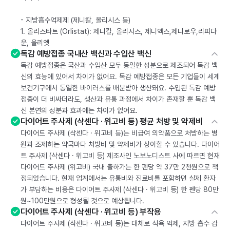
- 지방흡수억제제 (제니칼, 올리시스 등)
1. 올리스타트 (Orlistat): 제니칼, 올리시스, 제니엑스,제니로우,리피다
운, 올리엣
독감 예방접종 국내산 백신과 수입산 백신
독감 예방접종은 국산과 수입산 모두 동일한 성분으로 제조되어 독감 백
신의 효능에 있어서 차이가 없어요. 독감 예방접종은 모든 기업들이 세계
보건기구에서 동일한 바이러스를 배분받아 생산돼요. 수입된 독감 예방
접종이 더 비싸더라도, 생산과 유통 과정에서 차이가 존재할 뿐 독감 백
신 본연의 성분과 효과에는 차이가 없어요.
다이어트 주사제 (삭센다 · 위고비 등) 평균 처방 및 약제비
다이어트 주사제 (삭센다 · 위고비 등)는 비급여 의약품으로 처방하는 병
원과 조제하는 약국마다 처방비 및 약제비가 상이할 수 있습니다. 다이어
트 주사제 (삭센다 · 위고비 등) 제조사인 노보노디스트 사에 따르면 현재
다이어트 주사제 (위고비) 국내 출하가는 한 펜당 약 37만 2천원으로 책
정되었습니다. 현재 업계에서는 유통비와 진료비를 포함하면 실제 환자
가 부담하는 비용은 다이어트 주사제 (삭센다 · 위고비 등) 한 펜당 80만
원~100만원으로 형성될 것으로 예상됩니다.
다이어트 주사제 (삭센다 · 위고비 등) 부작용
다이어트 주사제 (삭센다 · 위고비 등)는 대체로 식욕 억제, 지방 흡수 감