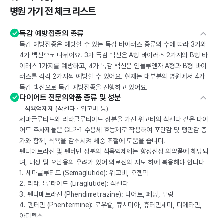
병원 가기 전 체크 리스트
독감 예방접종의 종류
독감 예방접종은 예방할 수 있는 독감 바이러스 종류의 수에 따라 3가와
4가 백신으로 나뉘어요. 3가 독감 백신은 A형 바이러스 2가지와 B형 바
이러스 1가지를 예방하고, 4가 독감 백신은 인플루엔자 A형과 B형 바이
러스를 각각 2가지씩 예방할 수 있어요. 현재는 대부분의 병원에서 4가
독감 백신으로 독감 예방접종을 진행하고 있어요.
다이어트 전문의약품 종류 및 성분
- 식욕억제제 (삭센다 · 위고비 등)
세마글루티드와 리라클루타이드 성분을 가진 위고비와 삭센다 같은 다이
어트 주사제들은 GLP-1 수용체 효능제로 작용하여 포만감 및 팽만감 증
가와 함께, 식욕을 감소시켜 체중 조절에 도움을 줍니다.
펜디메트라진 및 펜터민 성분의 식욕억제제는 향정신성 의약품에 해당되
며, 내성 및 오남용의 우려가 있어 의료진의 지도 하에 복용해야 합니다.
1. 세마글루티드 (Semaglutide): 위고비, 오젬픽
2. 리라클루타이드 (Liraglutide): 삭센다
3. 펜디메트라진 (Phendimetrazine): 디어트, 페닝, 푸링
4. 펜터민 (Phentermine): 로우칼, 큐시미아, 휴터민세미, 디에타민,
아디펙스