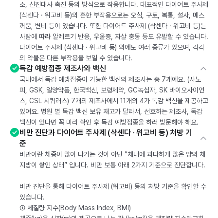
소, 신진대사 촉진 등의 방식으로 작용합니다. 대표적인 다이어트 주사제
(삭센다 · 위고비 등)의 흔한 부작용으로는 오심, 구토, 복통, 설사, 메스
꺼움, 변비 등이 있습니다. 또한 다이어트 주사제 (삭센다 · 위고비 등)는
사람에 따라 알레르기 반응, 우울증, 자살 충동 등도 유발할 수 있습니다.
다이어트 주사제 (삭센다 · 위고비 등) 외에도 여러 종류가 있으며, 각각
의 약물은 다른 부작용을 보일 수 있습니다.
독감 예방접종 제조사와 백신
국내에서 독감 예방접종이 가능한 백신의 제조사는 총 7개에요. (사노
피, GSK, 일양약품, 한국백신, 보령제약, GC녹십자, SK 바이오사이언
스, CSL 시퀴러스) 7개의 제조사에서 11개의 4가 독감 백신을 제공하고
있어요. 병원 별 독감 백신 보유 재고가 달라서, 선호하는 제조사, 독감
백신이 있다면 꼭 미리 확인 후 독감 예방접종을 하러 방문해야 해요.
비만 진단과 다이어트 주사제 (삭센다 · 위고비 등) 처방 기
준
비만이란 체중이 많이 나가는 것이 아닌 “체내에 과다하게 많은 양의 체
지방이 쌓인 상태” 입니다. 비만 보통 아래 2가지 기준으로 진단합니다.
비만 진단을 통해 다이어트 주사제 (위고비) 등의 처방 기준을 확인할 수
있습니다.
① 체질량 지수(Body Mass Index, BMI)