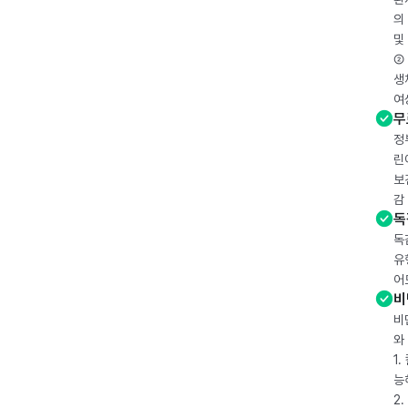
의
및
② 
생
여
무
정
린
보
감
독
독
유
어
비
비
와
1
능
2