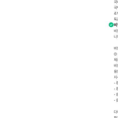
국
국
4
독
비
비
니
비
① 
체
비
용
지
- 
- 
- 
-
다
환