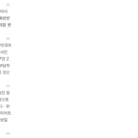
있어서
 배분받
재할 뿐
 약국마
조사인
7만 2
 부담하
될 것으
촉진 등
용으로
 · 위
다이어트
 보일