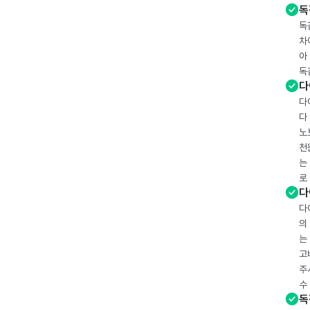
독
독
차
아
독
다
다
다
노
천
는
로
다
다
의
는
고
주
수
독