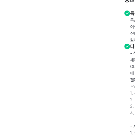
독
독
어
신
원
다
-
세
G
에
펜
우
1
2.
3.
4
-
1