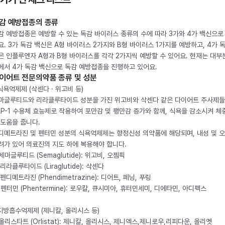
감 예방접종의 종류
감 예방접종은 예방할 수 있는 독감 바이러스 종류의 수에 따라 3가와 4가 백신으로
요. 3가 독감 백신은 A형 바이러스 2가지와 B형 바이러스 1가지를 예방하고, 4가 
은 인플루엔자 A형과 B형 바이러스를 각각 2가지씩 예방할 수 있어요. 현재는 대부
에서 4가 독감 백신으로 독감 예방접종을 진행하고 있어요.
이어트 전문의약품 종류 및 성분
 식욕억제제 (삭센다 · 위고비 등)
마글루티드와 리라클루타이드 성분을 가진 위고비와 삭센다 같은 다이어트 주사제
LP-1 수용체 효능제로 작용하여 포만감 및 팽만감 증가와 함께, 식욕을 감소시켜 체
 도움을 줍니다.
디메트라진 및 펜터민 성분의 식욕억제제는 향정신성 의약품에 해당되며, 내성 및 
려가 있어 의료진의 지도 하에 복용해야 합니다.
. 세마글루티드 (Semaglutide): 위고비, 오젬픽
 리라클루타이드 (Liraglutide): 삭센다
 펜디메트라진 (Phendimetrazine): 디어트, 페닝, 푸링
. 펜터민 (Phentermine): 로우칼, 큐시미아, 휴터민세미, 디에타민, 아디펙스
 지방흡수억제제 (제니칼, 올리시스 등)
. 올리스타트 (Orlistat): 제니칼, 올리시스, 제니엑스,제니로우,리피다운, 올리엣