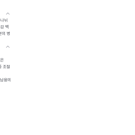
 나뉘
독감 백
분의 병
들은
중 조절
오남용의