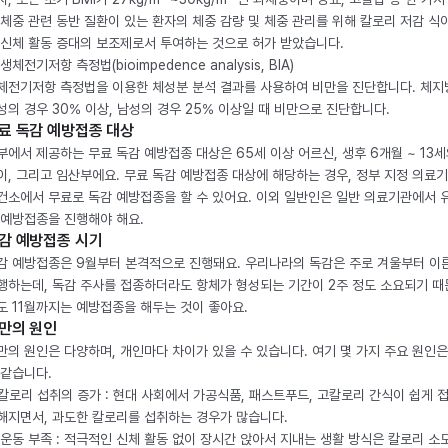
 체중 관련 동반 질환이 있는 환자의 체중 감량 및 체중 관리를 위해 칼로리 저감 식
 신체 활동 증대의 보조제로서 투여하는 것으로 허가 받았습니다.
생체전기저항 측정법(bioimpedence analysis, BIA)
체전기저항 측정법을 이용한 체성분 분석 결과를 사용하여 비만을 진단합니다. 체
성의 경우 30% 이상, 남성의 경우 25% 이상일 때 비만으로 진단합니다.
료 독감 예방접종 대상
부에서 제공하는 무료 독감 예방접종 대상은 65세 이상 어르신, 생후 6개월 ~ 13세
이, 그리고 임산부에요. 무료 독감 예방접종 대상에 해당하는 경우, 정부 지정 의료
건소에서 무료로 독감 예방접종을 할 수 있어요. 이외 일반인은 일반 의료기관에서 
 예방접종을 진행해야 해요.
감 예방접종 시기
감 예방접종은 9월부터 본격적으로 진행돼요. 우리나라의 독감은 주로 겨울부터 이
행하는데, 독감 주사를 접종하더라도 항체가 형성되는 기간이 2주 정도 소요되기 때
도 11월까지는 예방접종을 해두는 것이 좋아요.
만의 원인
만의 원인은 다양하며, 개인마다 차이가 있을 수 있습니다. 여기 몇 가지 주요 원인은
 같습니다.
. 칼로리 섭취의 증가 : 현대 사회에서 가공식품, 패스트푸드, 고칼로리 간식이 쉽게 
해지면서, 과도한 칼로리를 섭취하는 경우가 많습니다.
. 운동 부족 : 적극적인 신체 활동 없이 장시간 앉아서 지내는 생활 방식은 칼로리 소