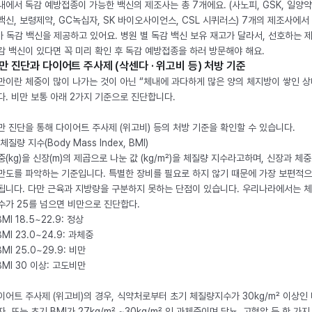
내에서 독감 예방접종이 가능한 백신의 제조사는 총 7개에요. (사노피, GSK, 일양약
백신, 보령제약, GC녹십자, SK 바이오사이언스, CSL 시퀴러스) 7개의 제조사에서 
가 독감 백신을 제공하고 있어요. 병원 별 독감 백신 보유 재고가 달라서, 선호하는 
감 백신이 있다면 꼭 미리 확인 후 독감 예방접종을 하러 방문해야 해요.
만 진단과 다이어트 주사제 (삭센다 · 위고비 등) 처방 기준
만이란 체중이 많이 나가는 것이 아닌 “체내에 과다하게 많은 양의 체지방이 쌓인 상
다. 비만 보통 아래 2가지 기준으로 진단합니다.
만 진단을 통해 다이어트 주사제 (위고비) 등의 처방 기준을 확인할 수 있습니다.
체질량 지수(Body Mass Index, BMI)
중(kg)을 신장(m)의 제곱으로 나눈 값 (kg/m²)을 체질량 지수라고하며, 신장과 체
만도를 파악하는 기준입니다. 특별한 장비를 필요로 하지 않기 때문에 가장 보편적으
됩니다. 다만 근육과 지방량을 구분하지 못하는 단점이 있습니다. 우리나라에서는 
수가 25를 넘으면 비만으로 진단합다.
BMI 18.5~22.9: 정상
BMI 23.0~24.9: 과체중
BMI 25.0~29.9: 비만
 BMI 30 이상: 고도비만
이어트 주사제 (위고비)의 경우, 식약처로부터 초기 체질량지수가 30kg/m² 이상인
자, 또는 초기 BMI가 27kg/m² ~30kg/m² 인 과체중이며 당뇨, 고혈압 등 한 가지