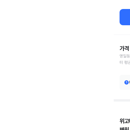
가격 
명일동
터 평
위고
병원