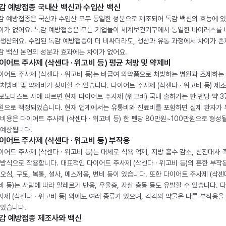
감 예방접종 국내산 백신과 수입산 백신
감 예방접종은 국산과 수입산 모두 동일한 성분으로 제조되어 독감 백신의 효능에 
이가 없어요. 독감 예방접종은 모든 기업들이 세계보건기구에서 동일한 바이러스를
 생산돼요. 수입된 독감 예방접종이 더 비싸더라도, 생산과 유통 과정에서 차이가 존
감 백신 본연의 성분과 효과에는 차이가 없어요.
이어트 주사제 (삭센다 · 위고비 등) 평균 처방 및 약제비
이어트 주사제 (삭센다 · 위고비 등)는 비급여 의약품으로 처방하는 병원과 조제하는
 처방비 및 약제비가 상이할 수 있습니다. 다이어트 주사제 (삭센다 · 위고비 등) 제
보노디스트 사에 따르면 현재 다이어트 주사제 (위고비) 국내 출하가는 한 펜당 약 3
원으로 책정되었습니다. 현재 업계에서는 유통비와 진료비를 포함하면 실제 환자가
 비용은 다이어트 주사제 (삭센다 · 위고비 등) 한 펜당 80만원~100만원으로 형성
 예상됩니다.
이어트 주사제 (삭센다 · 위고비 등) 부작용
이어트 주사제 (삭센다 · 위고비 등)는 대체로 식욕 억제, 지방 흡수 감소, 신진대사 
 방식으로 작용합니다. 대표적인 다이어트 주사제 (삭센다 · 위고비 등)의 흔한 부작
 오심, 구토, 복통, 설사, 메스꺼움, 변비 등이 있습니다. 또한 다이어트 주사제 (삭센다
비 등)는 사람에 따라 알레르기 반응, 우울증, 자살 충동 등도 유발할 수 있습니다. 
사제 (삭센다 · 위고비 등) 외에도 여러 종류가 있으며, 각각의 약물은 다른 부작용을
 있습니다.
감 예방접종 제조사와 백신