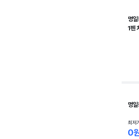
명일
1펜 
명일동
최저
0