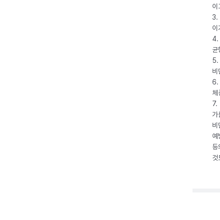
이
3
이
4
균
5
비
6
체
7
가
비
예
등
것