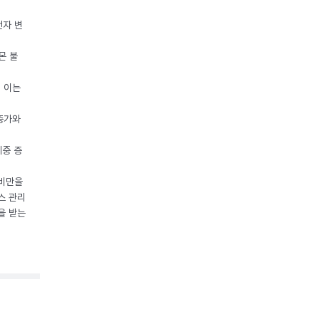
전자 변
몬 불
, 이는
 증가와
체중 증
 비만을
스 관리
을 받는