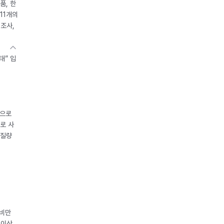
품, 한
11개의
제조사,
태” 입
중으로
로 사
체질량
 비만
 이상