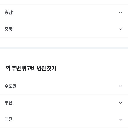
충남
충북
역 주변
위고비
병원 찾기
수도권
부산
대전