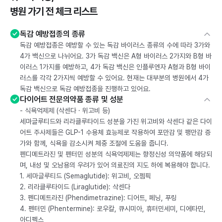
병원 가기 전 체크 리스트
독감 예방접종의 종류
독감 예방접종은 예방할 수 있는 독감 바이러스 종류의 수에 따라 3가와
4가 백신으로 나뉘어요. 3가 독감 백신은 A형 바이러스 2가지와 B형 바
이러스 1가지를 예방하고, 4가 독감 백신은 인플루엔자 A형과 B형 바이
러스를 각각 2가지씩 예방할 수 있어요. 현재는 대부분의 병원에서 4가
독감 백신으로 독감 예방접종을 진행하고 있어요.
다이어트 전문의약품 종류 및 성분
- 식욕억제제 (삭센다 · 위고비 등)
세마글루티드와 리라클루타이드 성분을 가진 위고비와 삭센다 같은 다이
어트 주사제들은 GLP-1 수용체 효능제로 작용하여 포만감 및 팽만감 증
가와 함께, 식욕을 감소시켜 체중 조절에 도움을 줍니다.
펜디메트라진 및 펜터민 성분의 식욕억제제는 향정신성 의약품에 해당되
며, 내성 및 오남용의 우려가 있어 의료진의 지도 하에 복용해야 합니다.
1. 세마글루티드 (Semaglutide): 위고비, 오젬픽
2. 리라클루타이드 (Liraglutide): 삭센다
3. 펜디메트라진 (Phendimetrazine): 디어트, 페닝, 푸링
4. 펜터민 (Phentermine): 로우칼, 큐시미아, 휴터민세미, 디에타민,
아디펙스