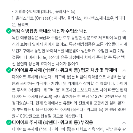
- 지방흡수억제제 (제니칼, 올리시스 등)
1. 올리스타트 (Orlistat): 제니칼, 올리시스, 제니엑스,제니로우,리피다
운, 올리엣
독감 예방접종 국내산 백신과 수입산 백신
독감 예방접종은 국산과 수입산 모두 동일한 성분으로 제조되어 독감 백
신의 효능에 있어서 차이가 없어요. 독감 예방접종은 모든 기업들이 세계
보건기구에서 동일한 바이러스를 배분받아 생산돼요. 수입된 독감 예방
접종이 더 비싸더라도, 생산과 유통 과정에서 차이가 존재할 뿐 독감 백
신 본연의 성분과 효과에는 차이가 없어요.
다이어트 주사제 (삭센다 · 위고비 등) 평균 처방 및 약제비
다이어트 주사제 (삭센다 · 위고비 등)는 비급여 의약품으로 처방하는 병
원과 조제하는 약국마다 처방비 및 약제비가 상이할 수 있습니다. 다이어
트 주사제 (삭센다 · 위고비 등) 제조사인 노보노디스트 사에 따르면 현재
다이어트 주사제 (위고비) 국내 출하가는 한 펜당 약 37만 2천원으로 책
정되었습니다. 현재 업계에서는 유통비와 진료비를 포함하면 실제 환자
가 부담하는 비용은 다이어트 주사제 (삭센다 · 위고비 등) 한 펜당 80만
원~100만원으로 형성될 것으로 예상됩니다.
다이어트 주사제 (삭센다 · 위고비 등) 부작용
다이어트 주사제 (삭센다 · 위고비 등)는 대체로 식욕 억제, 지방 흡수 감