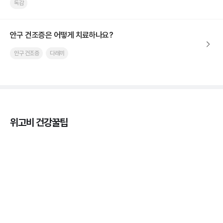
독감
안구 건조증은 어떻게 치료하나요?
안구 건조증
다래끼
위고비 건강꿀팁
열사병 후유증, 언제까지 지켜볼까
3분 꿀팁
열사병 응급처치, 어디까지 식혀야할까?
3분 꿀팁