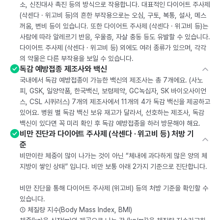
소, 신진대사 촉진 등의 방식으로 작용합니다. 대표적인 다이어트 주사제
(삭센다 · 위고비 등)의 흔한 부작용으로는 오심, 구토, 복통, 설사, 메스
꺼움, 변비 등이 있습니다. 또한 다이어트 주사제 (삭센다 · 위고비 등)는
사람에 따라 알레르기 반응, 우울증, 자살 충동 등도 유발할 수 있습니다.
다이어트 주사제 (삭센다 · 위고비 등) 외에도 여러 종류가 있으며, 각각
의 약물은 다른 부작용을 보일 수 있습니다.
독감 예방접종 제조사와 백신
국내에서 독감 예방접종이 가능한 백신의 제조사는 총 7개에요. (사노
피, GSK, 일양약품, 한국백신, 보령제약, GC녹십자, SK 바이오사이언
스, CSL 시퀴러스) 7개의 제조사에서 11개의 4가 독감 백신을 제공하고
있어요. 병원 별 독감 백신 보유 재고가 달라서, 선호하는 제조사, 독감
백신이 있다면 꼭 미리 확인 후 독감 예방접종을 하러 방문해야 해요.
비만 진단과 다이어트 주사제 (삭센다 · 위고비 등) 처방 기
준
비만이란 체중이 많이 나가는 것이 아닌 “체내에 과다하게 많은 양의 체
지방이 쌓인 상태” 입니다. 비만 보통 아래 2가지 기준으로 진단합니다.
비만 진단을 통해 다이어트 주사제 (위고비) 등의 처방 기준을 확인할 수
있습니다.
① 체질량 지수(Body Mass Index, BMI)