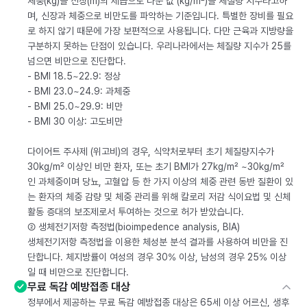
체중(kg)을 신장(m)의 제곱으로 나눈 값 (kg/m²)을 체질량 지수라고하
며, 신장과 체중으로 비만도를 파악하는 기준입니다. 특별한 장비를 필요
로 하지 않기 때문에 가장 보편적으로 사용됩니다. 다만 근육과 지방량을
구분하지 못하는 단점이 있습니다. 우리나라에서는 체질량 지수가 25를
넘으면 비만으로 진단합다.
- BMI 18.5~22.9: 정상
- BMI 23.0~24.9: 과체중
- BMI 25.0~29.9: 비만
- BMI 30 이상: 고도비만
다이어트 주사제 (위고비)의 경우, 식약처로부터 초기 체질량지수가
30kg/m² 이상인 비만 환자, 또는 초기 BMI가 27kg/m² ~30kg/m²
인 과체중이며 당뇨, 고혈압 등 한 가지 이상의 체중 관련 동반 질환이 있
는 환자의 체중 감량 및 체중 관리를 위해 칼로리 저감 식이요법 및 신체
활동 증대의 보조제로서 투여하는 것으로 허가 받았습니다.
② 생체전기저항 측정법(bioimpedence analysis, BIA)
생체전기저항 측정법을 이용한 체성분 분석 결과를 사용하여 비만을 진
단합니다. 체지방률이 여성의 경우 30% 이상, 남성의 경우 25% 이상
일 때 비만으로 진단합니다.
무료 독감 예방접종 대상
정부에서 제공하는 무료 독감 예방접종 대상은 65세 이상 어르신, 생후