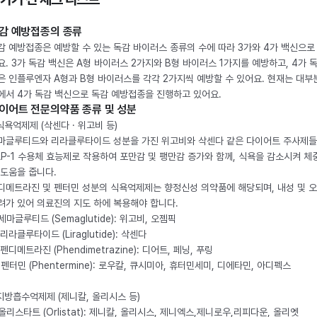
감 예방접종의 종류
감 예방접종은 예방할 수 있는 독감 바이러스 종류의 수에 따라 3가와 4가 백신으로
요. 3가 독감 백신은 A형 바이러스 2가지와 B형 바이러스 1가지를 예방하고, 4가 
은 인플루엔자 A형과 B형 바이러스를 각각 2가지씩 예방할 수 있어요. 현재는 대부
에서 4가 독감 백신으로 독감 예방접종을 진행하고 있어요.
이어트 전문의약품 종류 및 성분
 식욕억제제 (삭센다 · 위고비 등)
마글루티드와 리라클루타이드 성분을 가진 위고비와 삭센다 같은 다이어트 주사제
LP-1 수용체 효능제로 작용하여 포만감 및 팽만감 증가와 함께, 식욕을 감소시켜 체
 도움을 줍니다.
디메트라진 및 펜터민 성분의 식욕억제제는 향정신성 의약품에 해당되며, 내성 및 
려가 있어 의료진의 지도 하에 복용해야 합니다.
. 세마글루티드 (Semaglutide): 위고비, 오젬픽
 리라클루타이드 (Liraglutide): 삭센다
 펜디메트라진 (Phendimetrazine): 디어트, 페닝, 푸링
. 펜터민 (Phentermine): 로우칼, 큐시미아, 휴터민세미, 디에타민, 아디펙스
 지방흡수억제제 (제니칼, 올리시스 등)
. 올리스타트 (Orlistat): 제니칼, 올리시스, 제니엑스,제니로우,리피다운, 올리엣