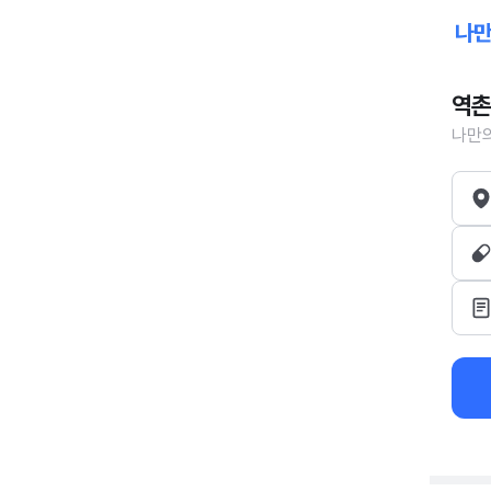
역촌
나만의