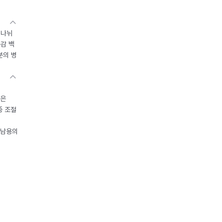
 나뉘
독감 백
분의 병
들은
중 조절
오남용의