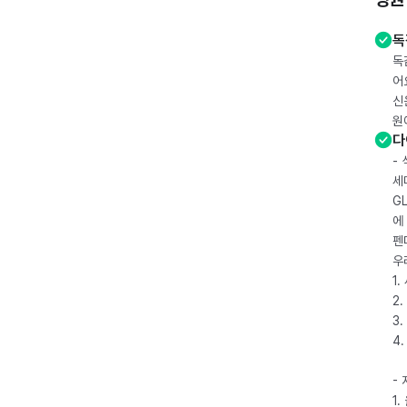
독
독
어
신
원
다
-
세
G
에
펜
우
1
2.
3.
4
-
1