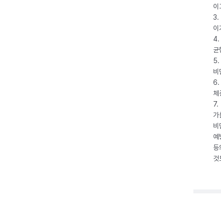
이
3
이
4
균
5
비
6
체
7
가
비
예
등
것