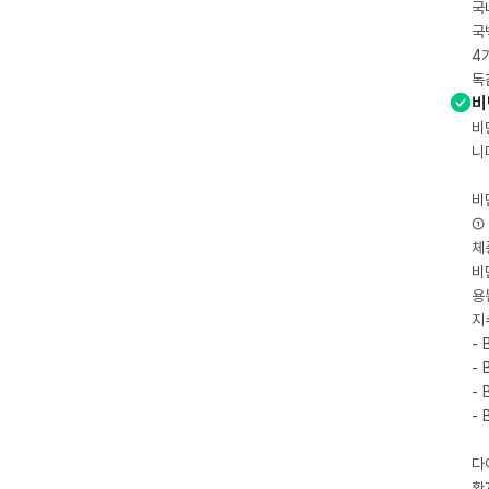
국
국
4
독
비
비
니
비
① 
체
비
용
지
- 
- 
- 
-
다
환