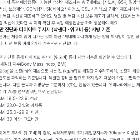
내에서 독감 예방접종이 가능한 백신의 제조사는 총 7개에요. (사노피, GSK, 일양약
백신, 보령제약, GC녹십자, SK 바이오사이언스, CSL 시퀴러스) 7개의 제조사에서 
가 독감 백신을 제공하고 있어요. 병원 별 독감 백신 보유 재고가 달라서, 선호하는 
감 백신이 있다면 꼭 미리 확인 후 독감 예방접종을 하러 방문해야 해요.
만 진단과 다이어트 주사제 (삭센다 · 위고비 등) 처방 기준
만이란 체중이 많이 나가는 것이 아닌 “체내에 과다하게 많은 양의 체지방이 쌓인 상
다. 비만 보통 아래 2가지 기준으로 진단합니다.
만 진단을 통해 다이어트 주사제 (위고비) 등의 처방 기준을 확인할 수 있습니다.
체질량 지수(Body Mass Index, BMI)
중(kg)을 신장(m)의 제곱으로 나눈 값 (kg/m²)을 체질량 지수라고하며, 신장과 체
만도를 파악하는 기준입니다. 특별한 장비를 필요로 하지 않기 때문에 가장 보편적으
됩니다. 다만 근육과 지방량을 구분하지 못하는 단점이 있습니다. 우리나라에서는 
수가 25를 넘으면 비만으로 진단합다.
BMI 18.5~22.9: 정상
BMI 23.0~24.9: 과체중
BMI 25.0~29.9: 비만
 BMI 30 이상: 고도비만
이어트 주사제 (위고비)의 경우, 식약처로부터 초기 체질량지수가 30kg/m² 이상인
자, 또는 초기 BMI가 27kg/m² ~30kg/m² 인 과체중이며 당뇨, 고혈압 등 한 가지