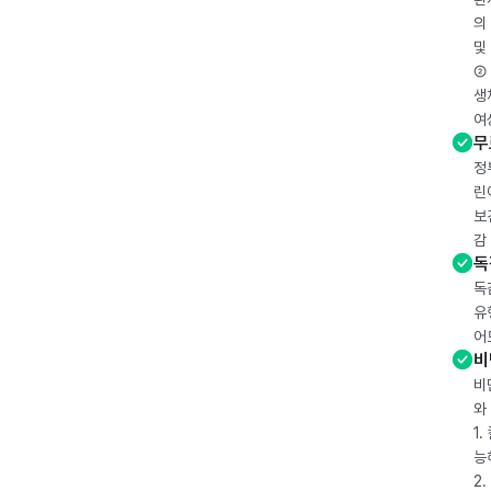
의
및
② 
생
여
무
정
린
보
감
독
독
유
어
비
비
와
1
능
2