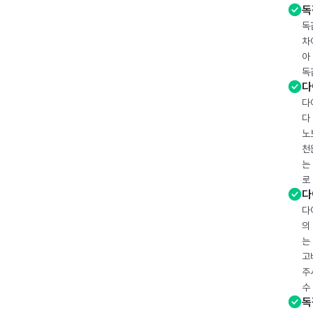
독
독
차
아
독
다
다
다
노
천
는
로
다
다
의
는
고
주
수
독