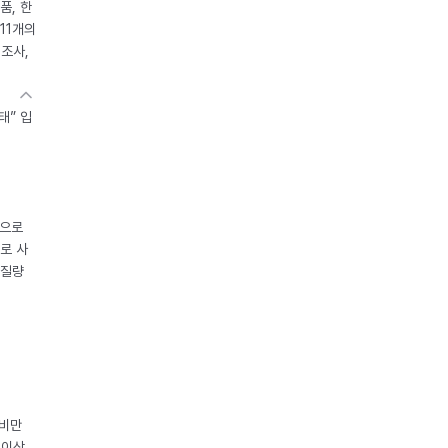
품, 한
11개의
제조사,
태” 입
중으로
로 사
체질량
 비만
 이상