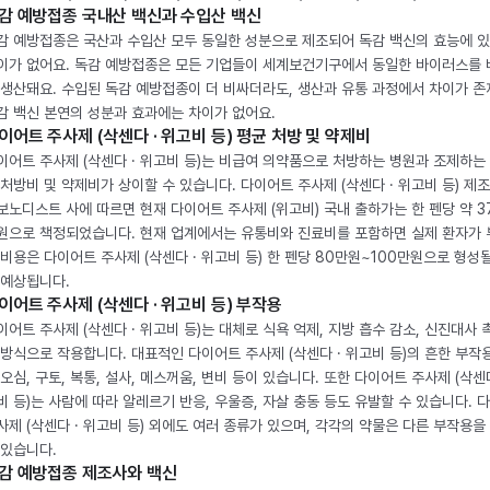
감 예방접종 국내산 백신과 수입산 백신
감 예방접종은 국산과 수입산 모두 동일한 성분으로 제조되어 독감 백신의 효능에 
이가 없어요. 독감 예방접종은 모든 기업들이 세계보건기구에서 동일한 바이러스를
 생산돼요. 수입된 독감 예방접종이 더 비싸더라도, 생산과 유통 과정에서 차이가 존
감 백신 본연의 성분과 효과에는 차이가 없어요.
이어트 주사제 (삭센다 · 위고비 등) 평균 처방 및 약제비
이어트 주사제 (삭센다 · 위고비 등)는 비급여 의약품으로 처방하는 병원과 조제하는
 처방비 및 약제비가 상이할 수 있습니다. 다이어트 주사제 (삭센다 · 위고비 등) 제
보노디스트 사에 따르면 현재 다이어트 주사제 (위고비) 국내 출하가는 한 펜당 약 3
원으로 책정되었습니다. 현재 업계에서는 유통비와 진료비를 포함하면 실제 환자가
 비용은 다이어트 주사제 (삭센다 · 위고비 등) 한 펜당 80만원~100만원으로 형성
 예상됩니다.
이어트 주사제 (삭센다 · 위고비 등) 부작용
이어트 주사제 (삭센다 · 위고비 등)는 대체로 식욕 억제, 지방 흡수 감소, 신진대사 
 방식으로 작용합니다. 대표적인 다이어트 주사제 (삭센다 · 위고비 등)의 흔한 부작
 오심, 구토, 복통, 설사, 메스꺼움, 변비 등이 있습니다. 또한 다이어트 주사제 (삭센다
비 등)는 사람에 따라 알레르기 반응, 우울증, 자살 충동 등도 유발할 수 있습니다. 
사제 (삭센다 · 위고비 등) 외에도 여러 종류가 있으며, 각각의 약물은 다른 부작용을
 있습니다.
감 예방접종 제조사와 백신