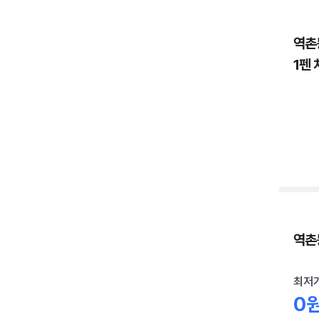
역촌
1펜 
역촌동
최저
0