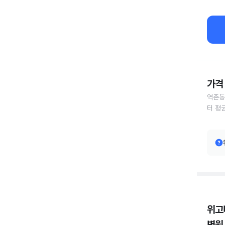
가격 
역촌동
터 평
위고
병원