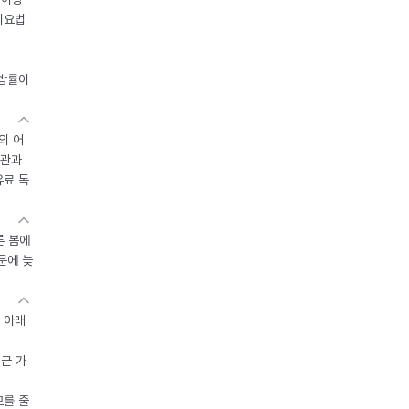
이요법
지방률이
의 어
기관과
유료 독
른 봄에
문에 늦
 아래
접근 가
모를 줄