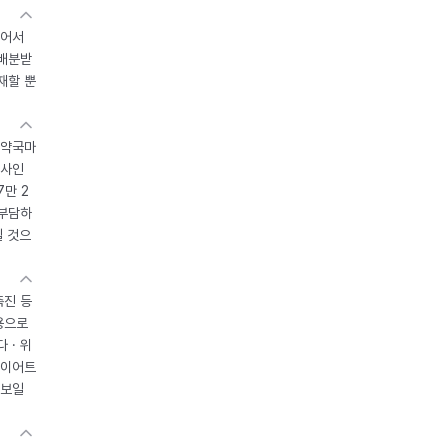
있어서
 배분받
재할 뿐
 약국마
조사인
7만 2
 부담하
될 것으
촉진 등
용으로
 · 위
다이어트
 보일