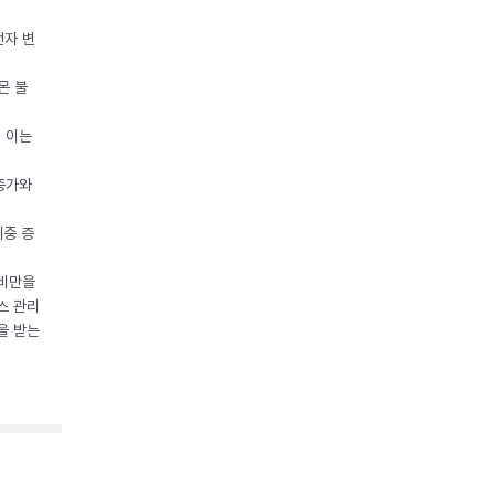
전자 변
몬 불
, 이는
 증가와
체중 증
 비만을
스 관리
을 받는