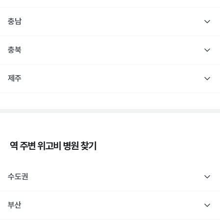
충남
충북
제주
역 주변
위고비
병원 찾기
수도권
부산