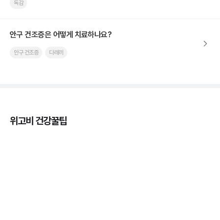
독감
안구 건조증은 어떻게 치료하나요?
안구 건조증
다래끼
위고비 건강꿀팁
열사병 후유증, 언제까지 지켜볼까
3분 꿀팁
열사병 응급처치, 어디까지 식혀야할까?
3분 꿀팁