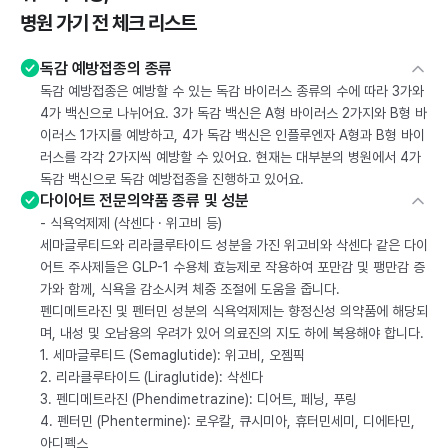
병원 가기 전 체크 리스트
독감 예방접종의 종류
독감 예방접종은 예방할 수 있는 독감 바이러스 종류의 수에 따라 3가와
4가 백신으로 나뉘어요. 3가 독감 백신은 A형 바이러스 2가지와 B형 바
이러스 1가지를 예방하고, 4가 독감 백신은 인플루엔자 A형과 B형 바이
러스를 각각 2가지씩 예방할 수 있어요. 현재는 대부분의 병원에서 4가
독감 백신으로 독감 예방접종을 진행하고 있어요.
다이어트 전문의약품 종류 및 성분
- 식욕억제제 (삭센다 · 위고비 등)
세마글루티드와 리라클루타이드 성분을 가진 위고비와 삭센다 같은 다이
어트 주사제들은 GLP-1 수용체 효능제로 작용하여 포만감 및 팽만감 증
가와 함께, 식욕을 감소시켜 체중 조절에 도움을 줍니다.
펜디메트라진 및 펜터민 성분의 식욕억제제는 향정신성 의약품에 해당되
며, 내성 및 오남용의 우려가 있어 의료진의 지도 하에 복용해야 합니다.
1. 세마글루티드 (Semaglutide): 위고비, 오젬픽
2. 리라클루타이드 (Liraglutide): 삭센다
3. 펜디메트라진 (Phendimetrazine): 디어트, 페닝, 푸링
4. 펜터민 (Phentermine): 로우칼, 큐시미아, 휴터민세미, 디에타민,
아디펙스