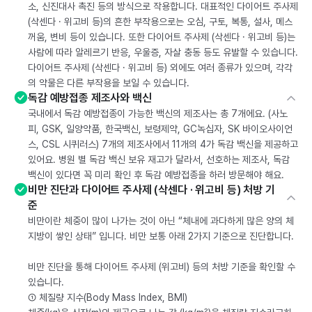
소, 신진대사 촉진 등의 방식으로 작용합니다. 대표적인 다이어트 주사제
(삭센다 · 위고비 등)의 흔한 부작용으로는 오심, 구토, 복통, 설사, 메스
꺼움, 변비 등이 있습니다. 또한 다이어트 주사제 (삭센다 · 위고비 등)는
사람에 따라 알레르기 반응, 우울증, 자살 충동 등도 유발할 수 있습니다.
다이어트 주사제 (삭센다 · 위고비 등) 외에도 여러 종류가 있으며, 각각
의 약물은 다른 부작용을 보일 수 있습니다.
독감 예방접종 제조사와 백신
국내에서 독감 예방접종이 가능한 백신의 제조사는 총 7개에요. (사노
피, GSK, 일양약품, 한국백신, 보령제약, GC녹십자, SK 바이오사이언
스, CSL 시퀴러스) 7개의 제조사에서 11개의 4가 독감 백신을 제공하고
있어요. 병원 별 독감 백신 보유 재고가 달라서, 선호하는 제조사, 독감
백신이 있다면 꼭 미리 확인 후 독감 예방접종을 하러 방문해야 해요.
비만 진단과 다이어트 주사제 (삭센다 · 위고비 등) 처방 기
준
비만이란 체중이 많이 나가는 것이 아닌 “체내에 과다하게 많은 양의 체
지방이 쌓인 상태” 입니다. 비만 보통 아래 2가지 기준으로 진단합니다.
비만 진단을 통해 다이어트 주사제 (위고비) 등의 처방 기준을 확인할 수
있습니다.
① 체질량 지수(Body Mass Index, BMI)