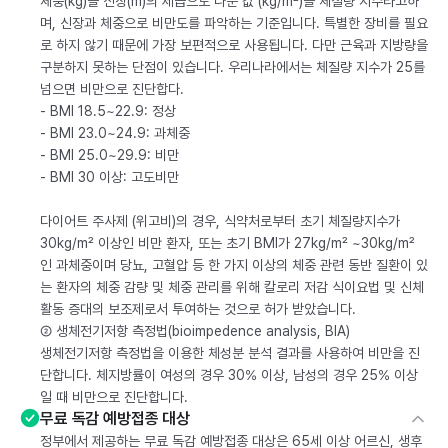
체중(kg)을 신장(m)의 제곱으로 나눈 값 (kg/m²)을 체질량 지수라고하
며, 신장과 체중으로 비만도를 파악하는 기준입니다. 특별한 장비를 필요
로 하지 않기 때문에 가장 보편적으로 사용됩니다. 다만 근육과 지방량을
구분하지 못하는 단점이 있습니다. 우리나라에서는 체질량 지수가 25를
넘으면 비만으로 진단합다.
- BMI 18.5~22.9: 정상
- BMI 23.0~24.9: 과체중
- BMI 25.0~29.9: 비만
- BMI 30 이상: 고도비만
다이어트 주사제 (위고비)의 경우, 식약처로부터 초기 체질량지수가
30kg/m² 이상인 비만 환자, 또는 초기 BMI가 27kg/m² ~30kg/m²
인 과체중이며 당뇨, 고혈압 등 한 가지 이상의 체중 관련 동반 질환이 있
는 환자의 체중 감량 및 체중 관리를 위해 칼로리 저감 식이요법 및 신체
활동 증대의 보조제로서 투여하는 것으로 허가 받았습니다.
② 생체전기저항 측정법(bioimpedence analysis, BIA)
생체전기저항 측정법을 이용한 체성분 분석 결과를 사용하여 비만을 진
단합니다. 체지방률이 여성의 경우 30% 이상, 남성의 경우 25% 이상
일 때 비만으로 진단합니다.
무료 독감 예방접종 대상
정부에서 제공하는 무료 독감 예방접종 대상은 65세 이상 어르신, 생후