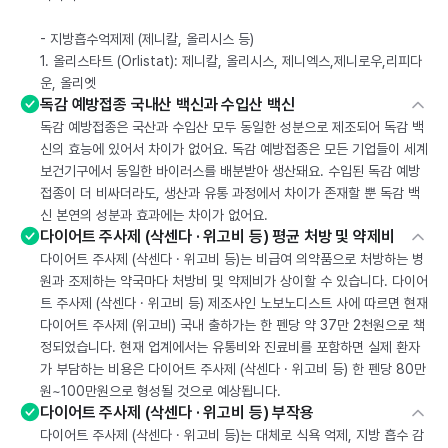
- 지방흡수억제제 (제니칼, 올리시스 등)
1. 올리스타트 (Orlistat): 제니칼, 올리시스, 제니엑스,제니로우,리피다
운, 올리엣
독감 예방접종 국내산 백신과 수입산 백신
독감 예방접종은 국산과 수입산 모두 동일한 성분으로 제조되어 독감 백
신의 효능에 있어서 차이가 없어요. 독감 예방접종은 모든 기업들이 세계
보건기구에서 동일한 바이러스를 배분받아 생산돼요. 수입된 독감 예방
접종이 더 비싸더라도, 생산과 유통 과정에서 차이가 존재할 뿐 독감 백
신 본연의 성분과 효과에는 차이가 없어요.
다이어트 주사제 (삭센다 · 위고비 등) 평균 처방 및 약제비
다이어트 주사제 (삭센다 · 위고비 등)는 비급여 의약품으로 처방하는 병
원과 조제하는 약국마다 처방비 및 약제비가 상이할 수 있습니다. 다이어
트 주사제 (삭센다 · 위고비 등) 제조사인 노보노디스트 사에 따르면 현재
다이어트 주사제 (위고비) 국내 출하가는 한 펜당 약 37만 2천원으로 책
정되었습니다. 현재 업계에서는 유통비와 진료비를 포함하면 실제 환자
가 부담하는 비용은 다이어트 주사제 (삭센다 · 위고비 등) 한 펜당 80만
원~100만원으로 형성될 것으로 예상됩니다.
다이어트 주사제 (삭센다 · 위고비 등) 부작용
다이어트 주사제 (삭센다 · 위고비 등)는 대체로 식욕 억제, 지방 흡수 감