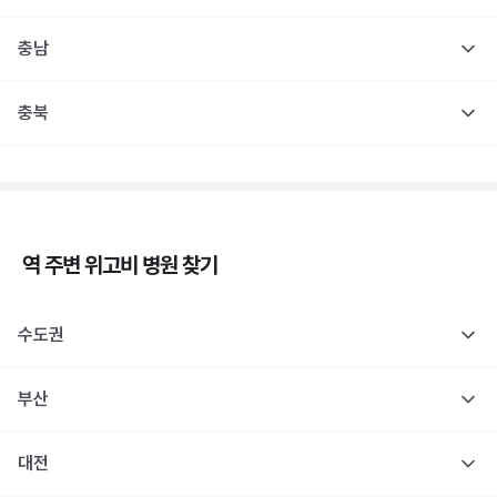
충남
충북
역 주변
위고비
병원 찾기
수도권
부산
대전