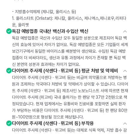
- 지방흡수억제제 (제니칼, 올리시스 등)
1. 올리스타트 (Orlistat): 제니칼, 올리시스, 제니엑스,제니로우,리피다
운, 올리엣
독감 예방접종 국내산 백신과 수입산 백신
독감 예방접종은 국산과 수입산 모두 동일한 성분으로 제조되어 독감 백
신의 효능에 있어서 차이가 없어요. 독감 예방접종은 모든 기업들이 세계
보건기구에서 동일한 바이러스를 배분받아 생산돼요. 수입된 독감 예방
접종이 더 비싸더라도, 생산과 유통 과정에서 차이가 존재할 뿐 독감 백
신 본연의 성분과 효과에는 차이가 없어요.
다이어트 주사제 (삭센다 · 위고비 등) 평균 처방 및 약제비
다이어트 주사제 (삭센다 · 위고비 등)는 비급여 의약품으로 처방하는 병
원과 조제하는 약국마다 처방비 및 약제비가 상이할 수 있습니다. 다이어
트 주사제 (삭센다 · 위고비 등) 제조사인 노보노디스트 사에 따르면 현재
다이어트 주사제 (위고비) 국내 출하가는 한 펜당 약 37만 2천원으로 책
정되었습니다. 현재 업계에서는 유통비와 진료비를 포함하면 실제 환자
가 부담하는 비용은 다이어트 주사제 (삭센다 · 위고비 등) 한 펜당 80만
원~100만원으로 형성될 것으로 예상됩니다.
다이어트 주사제 (삭센다 · 위고비 등) 부작용
다이어트 주사제 (삭센다 · 위고비 등)는 대체로 식욕 억제, 지방 흡수 감