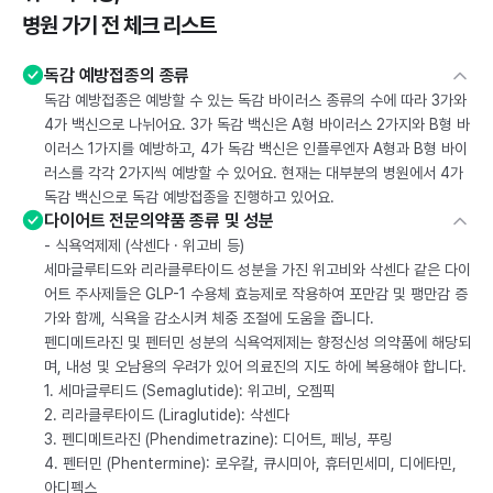
병원 가기 전 체크 리스트
독감 예방접종의 종류
독감 예방접종은 예방할 수 있는 독감 바이러스 종류의 수에 따라 3가와
4가 백신으로 나뉘어요. 3가 독감 백신은 A형 바이러스 2가지와 B형 바
이러스 1가지를 예방하고, 4가 독감 백신은 인플루엔자 A형과 B형 바이
러스를 각각 2가지씩 예방할 수 있어요. 현재는 대부분의 병원에서 4가
독감 백신으로 독감 예방접종을 진행하고 있어요.
다이어트 전문의약품 종류 및 성분
- 식욕억제제 (삭센다 · 위고비 등)
세마글루티드와 리라클루타이드 성분을 가진 위고비와 삭센다 같은 다이
어트 주사제들은 GLP-1 수용체 효능제로 작용하여 포만감 및 팽만감 증
가와 함께, 식욕을 감소시켜 체중 조절에 도움을 줍니다.
펜디메트라진 및 펜터민 성분의 식욕억제제는 향정신성 의약품에 해당되
며, 내성 및 오남용의 우려가 있어 의료진의 지도 하에 복용해야 합니다.
1. 세마글루티드 (Semaglutide): 위고비, 오젬픽
2. 리라클루타이드 (Liraglutide): 삭센다
3. 펜디메트라진 (Phendimetrazine): 디어트, 페닝, 푸링
4. 펜터민 (Phentermine): 로우칼, 큐시미아, 휴터민세미, 디에타민,
아디펙스