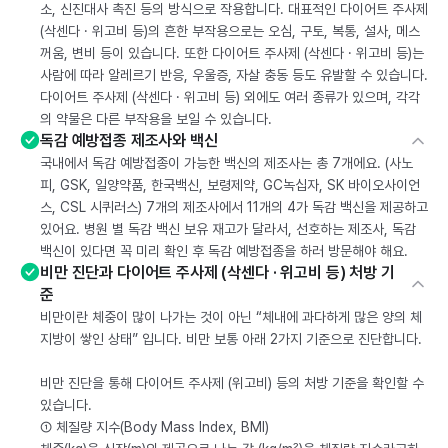
소, 신진대사 촉진 등의 방식으로 작용합니다. 대표적인 다이어트 주사제
(삭센다 · 위고비 등)의 흔한 부작용으로는 오심, 구토, 복통, 설사, 메스
꺼움, 변비 등이 있습니다. 또한 다이어트 주사제 (삭센다 · 위고비 등)는
사람에 따라 알레르기 반응, 우울증, 자살 충동 등도 유발할 수 있습니다.
다이어트 주사제 (삭센다 · 위고비 등) 외에도 여러 종류가 있으며, 각각
의 약물은 다른 부작용을 보일 수 있습니다.
독감 예방접종 제조사와 백신
국내에서 독감 예방접종이 가능한 백신의 제조사는 총 7개에요. (사노
피, GSK, 일양약품, 한국백신, 보령제약, GC녹십자, SK 바이오사이언
스, CSL 시퀴러스) 7개의 제조사에서 11개의 4가 독감 백신을 제공하고
있어요. 병원 별 독감 백신 보유 재고가 달라서, 선호하는 제조사, 독감
백신이 있다면 꼭 미리 확인 후 독감 예방접종을 하러 방문해야 해요.
비만 진단과 다이어트 주사제 (삭센다 · 위고비 등) 처방 기
준
비만이란 체중이 많이 나가는 것이 아닌 “체내에 과다하게 많은 양의 체
지방이 쌓인 상태” 입니다. 비만 보통 아래 2가지 기준으로 진단합니다.
비만 진단을 통해 다이어트 주사제 (위고비) 등의 처방 기준을 확인할 수
있습니다.
① 체질량 지수(Body Mass Index, BMI)