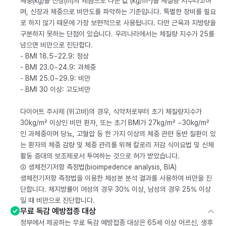
체중(kg)을 신장(m)의 제곱으로 나눈 값 (kg/m²)을 체질량 지수라고하
며, 신장과 체중으로 비만도를 파악하는 기준입니다. 특별한 장비를 필요
로 하지 않기 때문에 가장 보편적으로 사용됩니다. 다만 근육과 지방량을
구분하지 못하는 단점이 있습니다. 우리나라에서는 체질량 지수가 25를
넘으면 비만으로 진단합다.
- BMI 18.5~22.9: 정상
- BMI 23.0~24.9: 과체중
- BMI 25.0~29.9: 비만
- BMI 30 이상: 고도비만
다이어트 주사제 (위고비)의 경우, 식약처로부터 초기 체질량지수가
30kg/m² 이상인 비만 환자, 또는 초기 BMI가 27kg/m² ~30kg/m²
인 과체중이며 당뇨, 고혈압 등 한 가지 이상의 체중 관련 동반 질환이 있
는 환자의 체중 감량 및 체중 관리를 위해 칼로리 저감 식이요법 및 신체
활동 증대의 보조제로서 투여하는 것으로 허가 받았습니다.
② 생체전기저항 측정법(bioimpedence analysis, BIA)
생체전기저항 측정법을 이용한 체성분 분석 결과를 사용하여 비만을 진
단합니다. 체지방률이 여성의 경우 30% 이상, 남성의 경우 25% 이상
일 때 비만으로 진단합니다.
무료 독감 예방접종 대상
정부에서 제공하는 무료 독감 예방접종 대상은 65세 이상 어르신, 생후