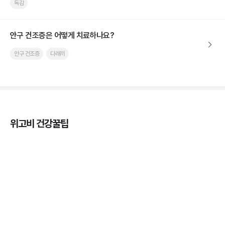
독감
안구 건조증은 어떻게 치료하나요?
안구 건조증
다래끼
위고비 건강꿀팁
열사병 후유증, 언제까지 지켜볼까
3분 꿀팁
열사병 응급처치, 어디까지 식혀야할까?
3분 꿀팁