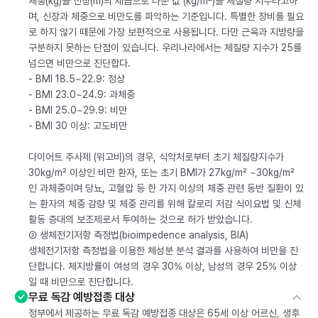
체중(kg)을 신장(m)의 제곱으로 나눈 값 (kg/m²)을 체질량 지수라고하
며, 신장과 체중으로 비만도를 파악하는 기준입니다. 특별한 장비를 필요
로 하지 않기 때문에 가장 보편적으로 사용됩니다. 다만 근육과 지방량을
구분하지 못하는 단점이 있습니다. 우리나라에서는 체질량 지수가 25를
넘으면 비만으로 진단합다.
- BMI 18.5~22.9: 정상
- BMI 23.0~24.9: 과체중
- BMI 25.0~29.9: 비만
- BMI 30 이상: 고도비만
다이어트 주사제 (위고비)의 경우, 식약처로부터 초기 체질량지수가
30kg/m² 이상인 비만 환자, 또는 초기 BMI가 27kg/m² ~30kg/m²
인 과체중이며 당뇨, 고혈압 등 한 가지 이상의 체중 관련 동반 질환이 있
는 환자의 체중 감량 및 체중 관리를 위해 칼로리 저감 식이요법 및 신체
활동 증대의 보조제로서 투여하는 것으로 허가 받았습니다.
② 생체전기저항 측정법(bioimpedence analysis, BIA)
생체전기저항 측정법을 이용한 체성분 분석 결과를 사용하여 비만을 진
단합니다. 체지방률이 여성의 경우 30% 이상, 남성의 경우 25% 이상
일 때 비만으로 진단합니다.
무료 독감 예방접종 대상
정부에서 제공하는 무료 독감 예방접종 대상은 65세 이상 어르신, 생후