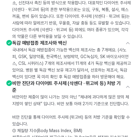
소, 신진대사 촉진 등의 방식으로 작용합니다. 대표적인 다이어트 주사제
(삭센다 · 위고비 등)의 흔한 부작용으로는 오심, 구토, 복통, 설사, 메스
꺼움, 변비 등이 있습니다. 또한 다이어트 주사제 (삭센다 · 위고비 등)는
사람에 따라 알레르기 반응, 우울증, 자살 충동 등도 유발할 수 있습니다.
다이어트 주사제 (삭센다 · 위고비 등) 외에도 여러 종류가 있으며, 각각
의 약물은 다른 부작용을 보일 수 있습니다.
독감 예방접종 제조사와 백신
국내에서 독감 예방접종이 가능한 백신의 제조사는 총 7개에요. (사노
피, GSK, 일양약품, 한국백신, 보령제약, GC녹십자, SK 바이오사이언
스, CSL 시퀴러스) 7개의 제조사에서 11개의 4가 독감 백신을 제공하고
있어요. 병원 별 독감 백신 보유 재고가 달라서, 선호하는 제조사, 독감
백신이 있다면 꼭 미리 확인 후 독감 예방접종을 하러 방문해야 해요.
비만 진단과 다이어트 주사제 (삭센다 · 위고비 등) 처방 기
준
비만이란 체중이 많이 나가는 것이 아닌 “체내에 과다하게 많은 양의 체
지방이 쌓인 상태” 입니다. 비만 보통 아래 2가지 기준으로 진단합니다.
비만 진단을 통해 다이어트 주사제 (위고비) 등의 처방 기준을 확인할 수
있습니다.
① 체질량 지수(Body Mass Index, BMI)