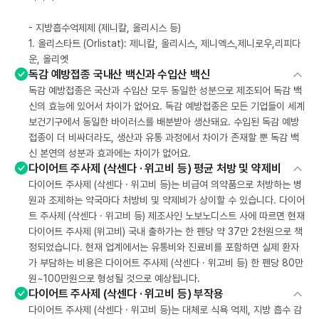
- 지방흡수억제제 (제니칼, 올리시스 등)
1. 올리스타트 (Orlistat): 제니칼, 올리시스, 제니엑스,제니로우,리피다
운, 올리엣
독감 예방접종 국내산 백신과 수입산 백신
독감 예방접종은 국산과 수입산 모두 동일한 성분으로 제조되어 독감 백
신의 효능에 있어서 차이가 없어요. 독감 예방접종은 모든 기업들이 세계
보건기구에서 동일한 바이러스를 배분받아 생산돼요. 수입된 독감 예방
접종이 더 비싸더라도, 생산과 유통 과정에서 차이가 존재할 뿐 독감 백
신 본연의 성분과 효과에는 차이가 없어요.
다이어트 주사제 (삭센다 · 위고비 등) 평균 처방 및 약제비
다이어트 주사제 (삭센다 · 위고비 등)는 비급여 의약품으로 처방하는 병
원과 조제하는 약국마다 처방비 및 약제비가 상이할 수 있습니다. 다이어
트 주사제 (삭센다 · 위고비 등) 제조사인 노보노디스트 사에 따르면 현재
다이어트 주사제 (위고비) 국내 출하가는 한 펜당 약 37만 2천원으로 책
정되었습니다. 현재 업계에서는 유통비와 진료비를 포함하면 실제 환자
가 부담하는 비용은 다이어트 주사제 (삭센다 · 위고비 등) 한 펜당 80만
원~100만원으로 형성될 것으로 예상됩니다.
다이어트 주사제 (삭센다 · 위고비 등) 부작용
다이어트 주사제 (삭센다 · 위고비 등)는 대체로 식욕 억제, 지방 흡수 감