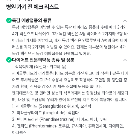
병원 가기 전 체크 리스트
독감 예방접종의 종류
독감 예방접종은 예방할 수 있는 독감 바이러스 종류의 수에 따라 3가와
4가 백신으로 나뉘어요. 3가 독감 백신은 A형 바이러스 2가지와 B형 바
이러스 1가지를 예방하고, 4가 독감 백신은 인플루엔자 A형과 B형 바이
러스를 각각 2가지씩 예방할 수 있어요. 현재는 대부분의 병원에서 4가
독감 백신으로 독감 예방접종을 진행하고 있어요.
다이어트 전문의약품 종류 및 성분
- 식욕억제제 (삭센다 · 위고비 등)
세마글루티드와 리라클루타이드 성분을 가진 위고비와 삭센다 같은 다이
어트 주사제들은 GLP-1 수용체 효능제로 작용하여 포만감 및 팽만감 증
가와 함께, 식욕을 감소시켜 체중 조절에 도움을 줍니다.
펜디메트라진 및 펜터민 성분의 식욕억제제는 향정신성 의약품에 해당되
며, 내성 및 오남용의 우려가 있어 의료진의 지도 하에 복용해야 합니다.
1. 세마글루티드 (Semaglutide): 위고비, 오젬픽
2. 리라클루타이드 (Liraglutide): 삭센다
3. 펜디메트라진 (Phendimetrazine): 디어트, 페닝, 푸링
4. 펜터민 (Phentermine): 로우칼, 큐시미아, 휴터민세미, 디에타민,
아디펙스