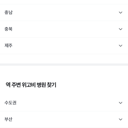
충남
충북
제주
역 주변
위고비
병원 찾기
수도권
부산