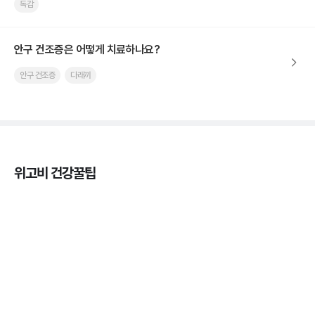
독감
안구 건조증은 어떻게 치료하나요?
안구 건조증
다래끼
위고비 건강꿀팁
열사병 후유증, 언제까지 지켜볼까
3분 꿀팁
열사병 응급처치, 어디까지 식혀야할까?
3분 꿀팁