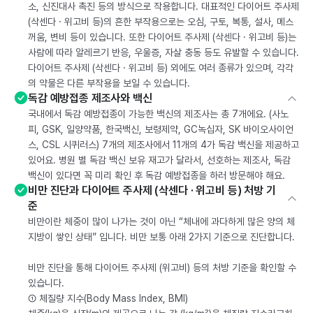
소, 신진대사 촉진 등의 방식으로 작용합니다. 대표적인 다이어트 주사제
(삭센다 · 위고비 등)의 흔한 부작용으로는 오심, 구토, 복통, 설사, 메스
꺼움, 변비 등이 있습니다. 또한 다이어트 주사제 (삭센다 · 위고비 등)는
사람에 따라 알레르기 반응, 우울증, 자살 충동 등도 유발할 수 있습니다.
다이어트 주사제 (삭센다 · 위고비 등) 외에도 여러 종류가 있으며, 각각
의 약물은 다른 부작용을 보일 수 있습니다.
독감 예방접종 제조사와 백신
국내에서 독감 예방접종이 가능한 백신의 제조사는 총 7개에요. (사노
피, GSK, 일양약품, 한국백신, 보령제약, GC녹십자, SK 바이오사이언
스, CSL 시퀴러스) 7개의 제조사에서 11개의 4가 독감 백신을 제공하고
있어요. 병원 별 독감 백신 보유 재고가 달라서, 선호하는 제조사, 독감
백신이 있다면 꼭 미리 확인 후 독감 예방접종을 하러 방문해야 해요.
비만 진단과 다이어트 주사제 (삭센다 · 위고비 등) 처방 기
준
비만이란 체중이 많이 나가는 것이 아닌 “체내에 과다하게 많은 양의 체
지방이 쌓인 상태” 입니다. 비만 보통 아래 2가지 기준으로 진단합니다.
비만 진단을 통해 다이어트 주사제 (위고비) 등의 처방 기준을 확인할 수
있습니다.
① 체질량 지수(Body Mass Index, BMI)