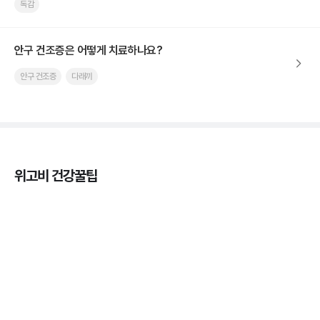
독감
안구 건조증은 어떻게 치료하나요?
안구 건조증
다래끼
위고비 건강꿀팁
열사병 후유증, 언제까지 지켜볼까
3분 꿀팁
열사병 응급처치, 어디까지 식혀야할까?
3분 꿀팁