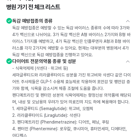
병원 가기 전 체크 리스트
독감 예방접종의 종류
독감 예방접종은 예방할 수 있는 독감 바이러스 종류의 수에 따라 3가와
4가 백신으로 나뉘어요. 3가 독감 백신은 A형 바이러스 2가지와 B형 바
이러스 1가지를 예방하고, 4가 독감 백신은 인플루엔자 A형과 B형 바이
러스를 각각 2가지씩 예방할 수 있어요. 현재는 대부분의 병원에서 4가
독감 백신으로 독감 예방접종을 진행하고 있어요.
다이어트 전문의약품 종류 및 성분
- 식욕억제제 (삭센다 · 위고비 등)
세마글루티드와 리라클루타이드 성분을 가진 위고비와 삭센다 같은 다이
어트 주사제들은 GLP-1 수용체 효능제로 작용하여 포만감 및 팽만감 증
가와 함께, 식욕을 감소시켜 체중 조절에 도움을 줍니다.
펜디메트라진 및 펜터민 성분의 식욕억제제는 향정신성 의약품에 해당되
며, 내성 및 오남용의 우려가 있어 의료진의 지도 하에 복용해야 합니다.
1. 세마글루티드 (Semaglutide): 위고비, 오젬픽
2. 리라클루타이드 (Liraglutide): 삭센다
3. 펜디메트라진 (Phendimetrazine): 디어트, 페닝, 푸링
4. 펜터민 (Phentermine): 로우칼, 큐시미아, 휴터민세미, 디에타민,
아디펙스