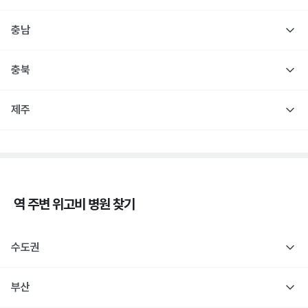
충남
충북
제주
역 주변
위고비
병원 찾기
수도권
부산