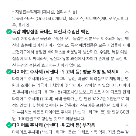
- 지방흡수억제제 (제니칼, 올리시스 등)
1. 올리스타트 (Orlistat): 제니칼, 올리시스, 제니엑스,제니로우,리피다
운, 올리엣
독감 예방접종 국내산 백신과 수입산 백신
독감 예방접종은 국산과 수입산 모두 동일한 성분으로 제조되어 독감 백
신의 효능에 있어서 차이가 없어요. 독감 예방접종은 모든 기업들이 세계
보건기구에서 동일한 바이러스를 배분받아 생산돼요. 수입된 독감 예방
접종이 더 비싸더라도, 생산과 유통 과정에서 차이가 존재할 뿐 독감 백
신 본연의 성분과 효과에는 차이가 없어요.
다이어트 주사제 (삭센다 · 위고비 등) 평균 처방 및 약제비
다이어트 주사제 (삭센다 · 위고비 등)는 비급여 의약품으로 처방하는 병
원과 조제하는 약국마다 처방비 및 약제비가 상이할 수 있습니다. 다이어
트 주사제 (삭센다 · 위고비 등) 제조사인 노보노디스트 사에 따르면 현재
다이어트 주사제 (위고비) 국내 출하가는 한 펜당 약 37만 2천원으로 책
정되었습니다. 현재 업계에서는 유통비와 진료비를 포함하면 실제 환자
가 부담하는 비용은 다이어트 주사제 (삭센다 · 위고비 등) 한 펜당 80만
원~100만원으로 형성될 것으로 예상됩니다.
다이어트 주사제 (삭센다 · 위고비 등) 부작용
다이어트 주사제 (삭센다 · 위고비 등)는 대체로 식욕 억제, 지방 흡수 감