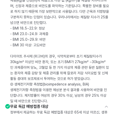
체중(kg)을 신장(m)의 제곱으로 나눈 값 (kg/m²)을 체질량 지수라고하
며, 신장과 체중으로 비만도를 파악하는 기준입니다. 특별한 장비를 필요
로 하지 않기 때문에 가장 보편적으로 사용됩니다. 다만 근육과 지방량을
구분하지 못하는 단점이 있습니다. 우리나라에서는 체질량 지수가 25를
넘으면 비만으로 진단합다.
- BMI 18.5~22.9: 정상
- BMI 23.0~24.9: 과체중
- BMI 25.0~29.9: 비만
- BMI 30 이상: 고도비만
다이어트 주사제 (위고비)의 경우, 식약처로부터 초기 체질량지수가
30kg/m² 이상인 비만 환자, 또는 초기 BMI가 27kg/m² ~30kg/m²
인 과체중이며 당뇨, 고혈압 등 한 가지 이상의 체중 관련 동반 질환이 있
는 환자의 체중 감량 및 체중 관리를 위해 칼로리 저감 식이요법 및 신체
활동 증대의 보조제로서 투여하는 것으로 허가 받았습니다.
② 생체전기저항 측정법(bioimpedence analysis, BIA)
생체전기저항 측정법을 이용한 체성분 분석 결과를 사용하여 비만을 진
단합니다. 체지방률이 여성의 경우 30% 이상, 남성의 경우 25% 이상
일 때 비만으로 진단합니다.
무료 독감 예방접종 대상
정부에서 제공하는 무료 독감 예방접종 대상은 65세 이상 어르신, 생후