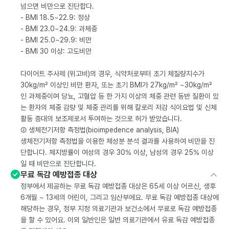
넘으면 비만으로 진단합다.
- BMI 18.5~22.9: 정상
- BMI 23.0~24.9: 과체중
- BMI 25.0~29.9: 비만
- BMI 30 이상: 고도비만
다이어트 주사제 (위고비)의 경우, 식약처로부터 초기 체질량지수가
30kg/m² 이상인 비만 환자, 또는 초기 BMI가 27kg/m² ~30kg/m²
인 과체중이며 당뇨, 고혈압 등 한 가지 이상의 체중 관련 동반 질환이 있
는 환자의 체중 감량 및 체중 관리를 위해 칼로리 저감 식이요법 및 신체
활동 증대의 보조제로서 투여하는 것으로 허가 받았습니다.
② 생체전기저항 측정법(bioimpedence analysis, BIA)
생체전기저항 측정법을 이용한 체성분 분석 결과를 사용하여 비만을 진
단합니다. 체지방률이 여성의 경우 30% 이상, 남성의 경우 25% 이상
일 때 비만으로 진단합니다.
무료 독감 예방접종 대상
정부에서 제공하는 무료 독감 예방접종 대상은 65세 이상 어르신, 생후
6개월 ~ 13세의 어린이, 그리고 임산부에요. 무료 독감 예방접종 대상에
해당하는 경우, 정부 지정 의료기관과 보건소에서 무료로 독감 예방접종
을 할 수 있어요. 이외 일반인은 일반 의료기관에서 유료 독감 예방접종