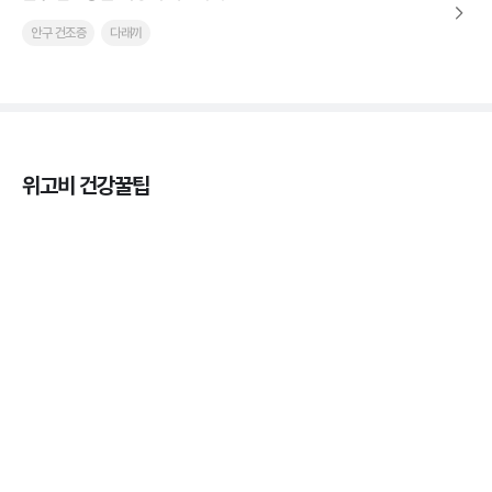
안구 건조증
다래끼
위고비 건강꿀팁
열사병 후유증, 언제까지 지켜볼까
3분 꿀팁
열사병 응급처치, 어디까지 식혀야할까?
3분 꿀팁