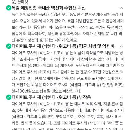
운, 올리엣
독감 예방접종 국내산 백신과 수입산 백신
독감 예방접종은 국산과 수입산 모두 동일한 성분으로 제조되어 독감 백
신의 효능에 있어서 차이가 없어요. 독감 예방접종은 모든 기업들이 세계
보건기구에서 동일한 바이러스를 배분받아 생산돼요. 수입된 독감 예방
접종이 더 비싸더라도, 생산과 유통 과정에서 차이가 존재할 뿐 독감 백
신 본연의 성분과 효과에는 차이가 없어요.
다이어트 주사제 (삭센다 · 위고비 등) 평균 처방 및 약제비
다이어트 주사제 (삭센다 · 위고비 등)는 비급여 의약품으로 처방하는 병
원과 조제하는 약국마다 처방비 및 약제비가 상이할 수 있습니다. 다이어
트 주사제 (삭센다 · 위고비 등) 제조사인 노보노디스트 사에 따르면 현재
다이어트 주사제 (위고비) 국내 출하가는 한 펜당 약 37만 2천원으로 책
정되었습니다. 현재 업계에서는 유통비와 진료비를 포함하면 실제 환자
가 부담하는 비용은 다이어트 주사제 (삭센다 · 위고비 등) 한 펜당 80만
원~100만원으로 형성될 것으로 예상됩니다.
다이어트 주사제 (삭센다 · 위고비 등) 부작용
다이어트 주사제 (삭센다 · 위고비 등)는 대체로 식욕 억제, 지방 흡수 감
소, 신진대사 촉진 등의 방식으로 작용합니다. 대표적인 다이어트 주사제
(삭센다 · 위고비 등)의 흔한 부작용으로는 오심, 구토, 복통, 설사, 메스
꺼움, 변비 등이 있습니다. 또한 다이어트 주사제 (삭센다 · 위고비 등)는
사람에 따라 알레르기 반응, 우울증, 자살 충동 등도 유발할 수 있습니다.