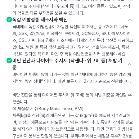
다이어트 주사제 (삭센다 · 위고비 등) 외에도 여러 종류가 있으며, 각각
의 약물은 다른 부작용을 보일 수 있습니다.
독감 예방접종 제조사와 백신
국내에서 독감 예방접종이 가능한 백신의 제조사는 총 7개에요. (사노
피, GSK, 일양약품, 한국백신, 보령제약, GC녹십자, SK 바이오사이언
스, CSL 시퀴러스) 7개의 제조사에서 11개의 4가 독감 백신을 제공하고
있어요. 병원 별 독감 백신 보유 재고가 달라서, 선호하는 제조사, 독감
백신이 있다면 꼭 미리 확인 후 독감 예방접종을 하러 방문해야 해요.
비만 진단과 다이어트 주사제 (삭센다 · 위고비 등) 처방 기
준
비만이란 체중이 많이 나가는 것이 아닌 “체내에 과다하게 많은 양의 체
지방이 쌓인 상태” 입니다. 비만 보통 아래 2가지 기준으로 진단합니다.
비만 진단을 통해 다이어트 주사제 (위고비) 등의 처방 기준을 확인할 수
있습니다.
① 체질량 지수(Body Mass Index, BMI)
체중(kg)을 신장(m)의 제곱으로 나눈 값 (kg/m²)을 체질량 지수라고하
며, 신장과 체중으로 비만도를 파악하는 기준입니다. 특별한 장비를 필요
로 하지 않기 때문에 가장 보편적으로 사용됩니다. 다만 근육과 지방량을
구분하지 못하는 단점이 있습니다. 우리나라에서는 체질량 지수가 25를