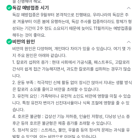
을 진행해야 해요.
독감 예방접종 시기
독감 예방접종은 9월부터 본격적으로 진행돼요. 우리나라의 독감은 주
로 겨울부터 이른 봄에 유행하는데, 독감 주사를 접종하더라도 항체가 형
성되는 기간이 2주 정도 소요되기 때문에 늦어도 11월까지는 예방접종을
해두는 것이 좋아요.
비만의 원인
비만의 원인은 다양하며, 개인마다 차이가 있을 수 있습니다. 여기 몇 가
지 주요 원인은 아래와 같습니다.
1. 칼로리 섭취의 증가 : 현대 사회에서 가공식품, 패스트푸드, 고칼로리
간식이 쉽게 접근 가능해지면서, 과도한 칼로리를 섭취하는 경우가 많습
니다.
2. 운동 부족 : 적극적인 신체 활동 없이 장시간 앉아서 지내는 생활 방식
은 칼로리 소모를 줄이고 비만을 초래할 수 있습니다.
3. 유전적 요인 : 가족력이나 유전적 소인도 비만에 영향을 미칠 수 있습
니다. 특정 유전자 변이가 신진대사율이나 식욕 조절에 영향을 줄 수 있
습니다.
4. 호르몬 불균형 : 갑상선 기능 저하증, 인슐린 저항성, 다낭성 난소 증
후군 등의 호르몬 불균형은 체중 증가를 초래할 수 있습니다.
5. 정서적 요인 : 스트레스, 불안, 우울증 등의 정서적 문제는 과식을 유
발할 수 있으며, 이는 비만으로 이어질 수 있습니다.