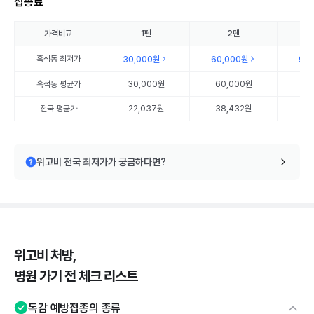
접종료
가격비교
1펜
2펜
흑석동
최저가
30,000원
60,000원
90
흑석동
평균가
30,000원
60,000원
90
전국 평균가
22,037원
38,432원
56
위고비 전국 최저가가 궁금하다면?
위고비 처방,
병원 가기 전 체크 리스트
독감 예방접종의 종류