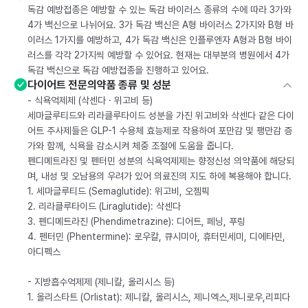
독감 예방접종은 예방할 수 있는 독감 바이러스 종류의 수에 따라 3가와
4가 백신으로 나뉘어요. 3가 독감 백신은 A형 바이러스 2가지와 B형 바
이러스 1가지를 예방하고, 4가 독감 백신은 인플루엔자 A형과 B형 바이
러스를 각각 2가지씩 예방할 수 있어요. 현재는 대부분의 병원에서 4가
독감 백신으로 독감 예방접종을 진행하고 있어요.
다이어트 전문의약품 종류 및 성분
- 식욕억제제 (삭센다 · 위고비 등)
세마글루티드와 리라클루타이드 성분을 가진 위고비와 삭센다 같은 다이
어트 주사제들은 GLP-1 수용체 효능제로 작용하여 포만감 및 팽만감 증
가와 함께, 식욕을 감소시켜 체중 조절에 도움을 줍니다.
펜디메트라진 및 펜터민 성분의 식욕억제제는 향정신성 의약품에 해당되
며, 내성 및 오남용의 우려가 있어 의료진의 지도 하에 복용해야 합니다.
1. 세마글루티드 (Semaglutide): 위고비, 오젬픽
2. 리라클루타이드 (Liraglutide): 삭센다
3. 펜디메트라진 (Phendimetrazine): 디어트, 페닝, 푸링
4. 펜터민 (Phentermine): 로우칼, 큐시미아, 휴터민세미, 디에타민,
아디펙스
- 지방흡수억제제 (제니칼, 올리시스 등)
1. 올리스타트 (Orlistat): 제니칼, 올리시스, 제니엑스,제니로우,리피다