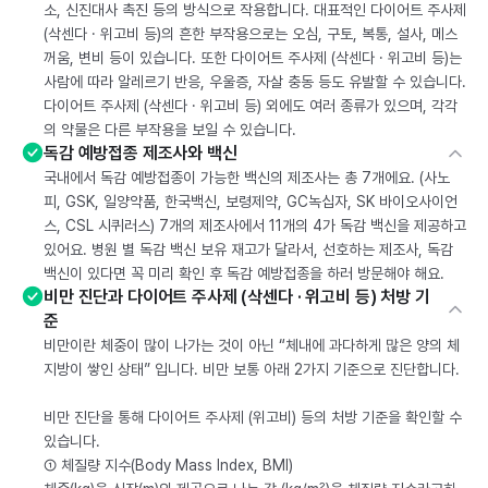
소, 신진대사 촉진 등의 방식으로 작용합니다. 대표적인 다이어트 주사제
(삭센다 · 위고비 등)의 흔한 부작용으로는 오심, 구토, 복통, 설사, 메스
꺼움, 변비 등이 있습니다. 또한 다이어트 주사제 (삭센다 · 위고비 등)는
사람에 따라 알레르기 반응, 우울증, 자살 충동 등도 유발할 수 있습니다.
다이어트 주사제 (삭센다 · 위고비 등) 외에도 여러 종류가 있으며, 각각
의 약물은 다른 부작용을 보일 수 있습니다.
독감 예방접종 제조사와 백신
국내에서 독감 예방접종이 가능한 백신의 제조사는 총 7개에요. (사노
피, GSK, 일양약품, 한국백신, 보령제약, GC녹십자, SK 바이오사이언
스, CSL 시퀴러스) 7개의 제조사에서 11개의 4가 독감 백신을 제공하고
있어요. 병원 별 독감 백신 보유 재고가 달라서, 선호하는 제조사, 독감
백신이 있다면 꼭 미리 확인 후 독감 예방접종을 하러 방문해야 해요.
비만 진단과 다이어트 주사제 (삭센다 · 위고비 등) 처방 기
준
비만이란 체중이 많이 나가는 것이 아닌 “체내에 과다하게 많은 양의 체
지방이 쌓인 상태” 입니다. 비만 보통 아래 2가지 기준으로 진단합니다.
비만 진단을 통해 다이어트 주사제 (위고비) 등의 처방 기준을 확인할 수
있습니다.
① 체질량 지수(Body Mass Index, BMI)