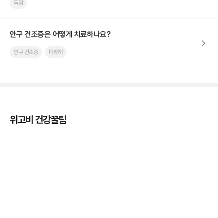
독감
안구 건조증은 어떻게 치료하나요?
안구 건조증
다래끼
위고비 건강꿀팁
열사병 후유증, 언제까지 지켜볼까
3분 꿀팁
열사병 응급처치, 어디까지 식혀야할까?
3분 꿀팁