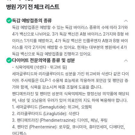
병원 가기 전 체크 리스트
독감 예방접종의 종류
독감 예방접종은 예방할 수 있는 독감 바이러스 종류의 수에 따라 3가와
4가 백신으로 나뉘어요. 3가 독감 백신은 A형 바이러스 2가지와 B형 바
이러스 1가지를 예방하고, 4가 독감 백신은 인플루엔자 A형과 B형 바이
러스를 각각 2가지씩 예방할 수 있어요. 현재는 대부분의 병원에서 4가
독감 백신으로 독감 예방접종을 진행하고 있어요.
다이어트 전문의약품 종류 및 성분
- 식욕억제제 (삭센다 · 위고비 등)
세마글루티드와 리라클루타이드 성분을 가진 위고비와 삭센다 같은 다이
어트 주사제들은 GLP-1 수용체 효능제로 작용하여 포만감 및 팽만감 증
가와 함께, 식욕을 감소시켜 체중 조절에 도움을 줍니다.
펜디메트라진 및 펜터민 성분의 식욕억제제는 향정신성 의약품에 해당되
며, 내성 및 오남용의 우려가 있어 의료진의 지도 하에 복용해야 합니다.
1. 세마글루티드 (Semaglutide): 위고비, 오젬픽
2. 리라클루타이드 (Liraglutide): 삭센다
3. 펜디메트라진 (Phendimetrazine): 디어트, 페닝, 푸링
4. 펜터민 (Phentermine): 로우칼, 큐시미아, 휴터민세미, 디에타민,
아디펙스