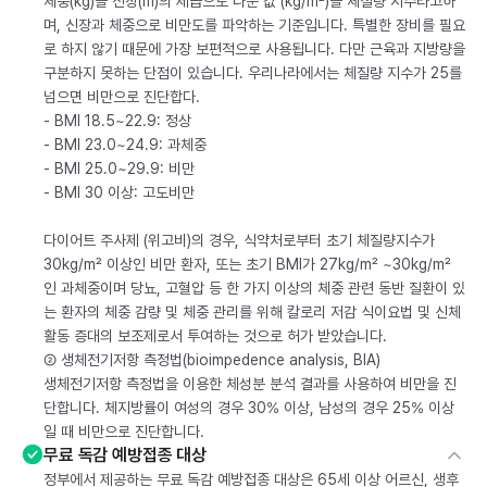
체중(kg)을 신장(m)의 제곱으로 나눈 값 (kg/m²)을 체질량 지수라고하
며, 신장과 체중으로 비만도를 파악하는 기준입니다. 특별한 장비를 필요
로 하지 않기 때문에 가장 보편적으로 사용됩니다. 다만 근육과 지방량을
구분하지 못하는 단점이 있습니다. 우리나라에서는 체질량 지수가 25를
넘으면 비만으로 진단합다.
- BMI 18.5~22.9: 정상
- BMI 23.0~24.9: 과체중
- BMI 25.0~29.9: 비만
- BMI 30 이상: 고도비만
다이어트 주사제 (위고비)의 경우, 식약처로부터 초기 체질량지수가
30kg/m² 이상인 비만 환자, 또는 초기 BMI가 27kg/m² ~30kg/m²
인 과체중이며 당뇨, 고혈압 등 한 가지 이상의 체중 관련 동반 질환이 있
는 환자의 체중 감량 및 체중 관리를 위해 칼로리 저감 식이요법 및 신체
활동 증대의 보조제로서 투여하는 것으로 허가 받았습니다.
② 생체전기저항 측정법(bioimpedence analysis, BIA)
생체전기저항 측정법을 이용한 체성분 분석 결과를 사용하여 비만을 진
단합니다. 체지방률이 여성의 경우 30% 이상, 남성의 경우 25% 이상
일 때 비만으로 진단합니다.
무료 독감 예방접종 대상
정부에서 제공하는 무료 독감 예방접종 대상은 65세 이상 어르신, 생후