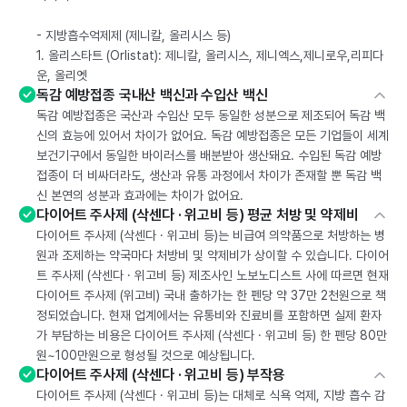
- 지방흡수억제제 (제니칼, 올리시스 등)
1. 올리스타트 (Orlistat): 제니칼, 올리시스, 제니엑스,제니로우,리피다
운, 올리엣
독감 예방접종 국내산 백신과 수입산 백신
독감 예방접종은 국산과 수입산 모두 동일한 성분으로 제조되어 독감 백
신의 효능에 있어서 차이가 없어요. 독감 예방접종은 모든 기업들이 세계
보건기구에서 동일한 바이러스를 배분받아 생산돼요. 수입된 독감 예방
접종이 더 비싸더라도, 생산과 유통 과정에서 차이가 존재할 뿐 독감 백
신 본연의 성분과 효과에는 차이가 없어요.
다이어트 주사제 (삭센다 · 위고비 등) 평균 처방 및 약제비
다이어트 주사제 (삭센다 · 위고비 등)는 비급여 의약품으로 처방하는 병
원과 조제하는 약국마다 처방비 및 약제비가 상이할 수 있습니다. 다이어
트 주사제 (삭센다 · 위고비 등) 제조사인 노보노디스트 사에 따르면 현재
다이어트 주사제 (위고비) 국내 출하가는 한 펜당 약 37만 2천원으로 책
정되었습니다. 현재 업계에서는 유통비와 진료비를 포함하면 실제 환자
가 부담하는 비용은 다이어트 주사제 (삭센다 · 위고비 등) 한 펜당 80만
원~100만원으로 형성될 것으로 예상됩니다.
다이어트 주사제 (삭센다 · 위고비 등) 부작용
다이어트 주사제 (삭센다 · 위고비 등)는 대체로 식욕 억제, 지방 흡수 감