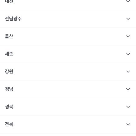
대전
전남광주
울산
세종
강원
경남
경북
전북