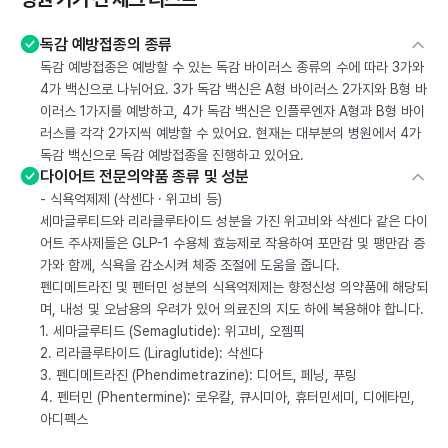
독감 예방접종의 종류
독감 예방접종은 예방할 수 있는 독감 바이러스 종류의 수에 따라 3가와
4가 백신으로 나뉘어요. 3가 독감 백신은 A형 바이러스 2가지와 B형 바
이러스 1가지를 예방하고, 4가 독감 백신은 인플루엔자 A형과 B형 바이
러스를 각각 2가지씩 예방할 수 있어요. 현재는 대부분의 병원에서 4가
독감 백신으로 독감 예방접종을 진행하고 있어요.
다이어트 전문의약품 종류 및 성분
- 식욕억제제 (삭센다 · 위고비 등)
세마글루티드와 리라클루타이드 성분을 가진 위고비와 삭센다 같은 다이
어트 주사제들은 GLP-1 수용체 효능제로 작용하여 포만감 및 팽만감 증
가와 함께, 식욕을 감소시켜 체중 조절에 도움을 줍니다.
펜디메트라진 및 펜터민 성분의 식욕억제제는 향정신성 의약품에 해당되
며, 내성 및 오남용의 우려가 있어 의료진의 지도 하에 복용해야 합니다.
1. 세마글루티드 (Semaglutide): 위고비, 오젬픽
2. 리라클루타이드 (Liraglutide): 삭센다
3. 펜디메트라진 (Phendimetrazine): 디어트, 페닝, 푸링
4. 펜터민 (Phentermine): 로우칼, 큐시미아, 휴터민세미, 디에타민,
아디펙스