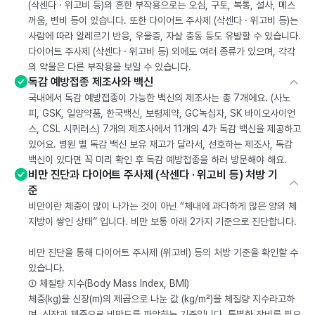
(삭센다 · 위고비 등)의 흔한 부작용으로는 오심, 구토, 복통, 설사, 메스
꺼움, 변비 등이 있습니다. 또한 다이어트 주사제 (삭센다 · 위고비 등)는
사람에 따라 알레르기 반응, 우울증, 자살 충동 등도 유발할 수 있습니다.
다이어트 주사제 (삭센다 · 위고비 등) 외에도 여러 종류가 있으며, 각각
의 약물은 다른 부작용을 보일 수 있습니다.
독감 예방접종 제조사와 백신
국내에서 독감 예방접종이 가능한 백신의 제조사는 총 7개에요. (사노
피, GSK, 일양약품, 한국백신, 보령제약, GC녹십자, SK 바이오사이언
스, CSL 시퀴러스) 7개의 제조사에서 11개의 4가 독감 백신을 제공하고
있어요. 병원 별 독감 백신 보유 재고가 달라서, 선호하는 제조사, 독감
백신이 있다면 꼭 미리 확인 후 독감 예방접종을 하러 방문해야 해요.
비만 진단과 다이어트 주사제 (삭센다 · 위고비 등) 처방 기
준
비만이란 체중이 많이 나가는 것이 아닌 “체내에 과다하게 많은 양의 체
지방이 쌓인 상태” 입니다. 비만 보통 아래 2가지 기준으로 진단합니다.
비만 진단을 통해 다이어트 주사제 (위고비) 등의 처방 기준을 확인할 수
있습니다.
① 체질량 지수(Body Mass Index, BMI)
체중(kg)을 신장(m)의 제곱으로 나눈 값 (kg/m²)을 체질량 지수라고하
며, 신장과 체중으로 비만도를 파악하는 기준입니다. 특별한 장비를 필요