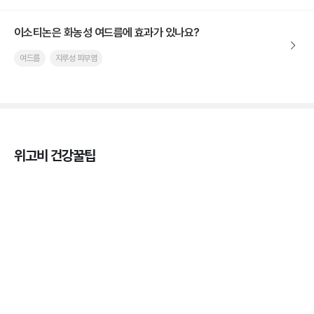
이소티논은 화농성 여드름에 효과가 있나요?
여드름
지루성 피부염
위고비 건강꿀팁
마운자로 효과, 언제부터 나타날까?
3분 꿀팁 ㆍ #마운자로
마운자로 온누리상품권으로 결제 가능한가요? — 최
저가 처방 꿀팁
3분 꿀팁 ㆍ #비만 #마운자로