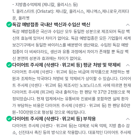
- 지방흡수억제제 (제니칼, 올리시스 등)
1. 올리스타트 (Orlistat): 제니칼, 올리시스, 제니엑스,제니로우,리피다
운, 올리엣
독감 예방접종 국내산 백신과 수입산 백신
독감 예방접종은 국산과 수입산 모두 동일한 성분으로 제조되어 독감 백
신의 효능에 있어서 차이가 없어요. 독감 예방접종은 모든 기업들이 세계
보건기구에서 동일한 바이러스를 배분받아 생산돼요. 수입된 독감 예방
접종이 더 비싸더라도, 생산과 유통 과정에서 차이가 존재할 뿐 독감 백
신 본연의 성분과 효과에는 차이가 없어요.
다이어트 주사제 (삭센다 · 위고비 등) 평균 처방 및 약제비
다이어트 주사제 (삭센다 · 위고비 등)는 비급여 의약품으로 처방하는 병
원과 조제하는 약국마다 처방비 및 약제비가 상이할 수 있습니다. 다이어
트 주사제 (삭센다 · 위고비 등) 제조사인 노보노디스트 사에 따르면 현재
다이어트 주사제 (위고비) 국내 출하가는 한 펜당 약 37만 2천원으로 책
정되었습니다. 현재 업계에서는 유통비와 진료비를 포함하면 실제 환자
가 부담하는 비용은 다이어트 주사제 (삭센다 · 위고비 등) 한 펜당 80만
원~100만원으로 형성될 것으로 예상됩니다.
다이어트 주사제 (삭센다 · 위고비 등) 부작용
다이어트 주사제 (삭센다 · 위고비 등)는 대체로 식욕 억제, 지방 흡수 감
소, 신진대사 촉진 등의 방식으로 작용합니다. 대표적인 다이어트 주사제