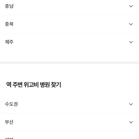
충남
충북
제주
역 주변
위고비
병원 찾기
수도권
부산