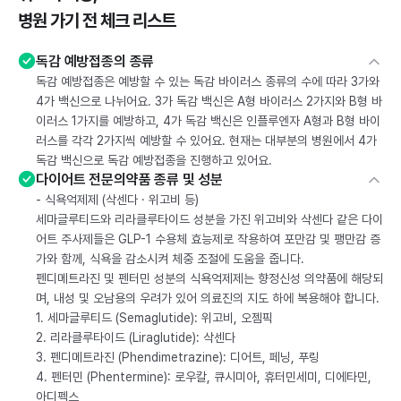
병원 가기 전 체크 리스트
독감 예방접종의 종류
독감 예방접종은 예방할 수 있는 독감 바이러스 종류의 수에 따라 3가와
4가 백신으로 나뉘어요. 3가 독감 백신은 A형 바이러스 2가지와 B형 바
이러스 1가지를 예방하고, 4가 독감 백신은 인플루엔자 A형과 B형 바이
러스를 각각 2가지씩 예방할 수 있어요. 현재는 대부분의 병원에서 4가
독감 백신으로 독감 예방접종을 진행하고 있어요.
다이어트 전문의약품 종류 및 성분
- 식욕억제제 (삭센다 · 위고비 등)
세마글루티드와 리라클루타이드 성분을 가진 위고비와 삭센다 같은 다이
어트 주사제들은 GLP-1 수용체 효능제로 작용하여 포만감 및 팽만감 증
가와 함께, 식욕을 감소시켜 체중 조절에 도움을 줍니다.
펜디메트라진 및 펜터민 성분의 식욕억제제는 향정신성 의약품에 해당되
며, 내성 및 오남용의 우려가 있어 의료진의 지도 하에 복용해야 합니다.
1. 세마글루티드 (Semaglutide): 위고비, 오젬픽
2. 리라클루타이드 (Liraglutide): 삭센다
3. 펜디메트라진 (Phendimetrazine): 디어트, 페닝, 푸링
4. 펜터민 (Phentermine): 로우칼, 큐시미아, 휴터민세미, 디에타민,
아디펙스