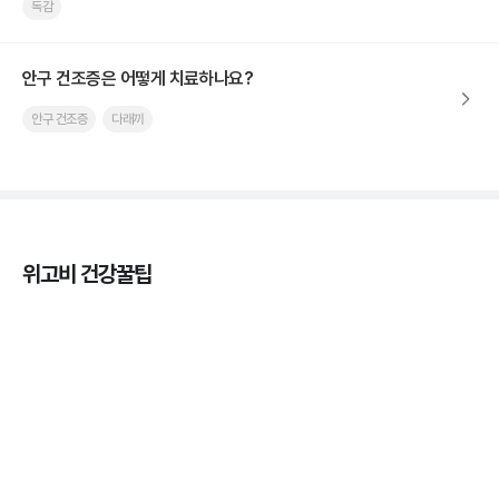
독감
안구 건조증은 어떻게 치료하나요?
안구 건조증
다래끼
위고비 건강꿀팁
열사병 후유증, 언제까지 지켜볼까
3분 꿀팁
열사병 응급처치, 어디까지 식혀야할까?
3분 꿀팁