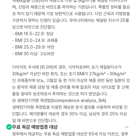
체중(kg)을 신장(m)의 제곱으로 나눈 값 (kg/m²)을 체질량 지수라고하
며, 신장과 체중으로 비만도를 파악하는 기준입니다. 특별한 장비를 필요
로 하지 않기 때문에 가장 보편적으로 사용됩니다. 다만 근육과 지방량을
구분하지 못하는 단점이 있습니다. 우리나라에서는 체질량 지수가 25를
넘으면 비만으로 진단합다.
- BMI 18.5~22.9: 정상
- BMI 23.0~24.9: 과체중
- BMI 25.0~29.9: 비만
- BMI 30 이상: 고도비만
다이어트 주사제 (위고비)의 경우, 식약처로부터 초기 체질량지수가
30kg/m² 이상인 비만 환자, 또는 초기 BMI가 27kg/m² ~30kg/m²
인 과체중이며 당뇨, 고혈압 등 한 가지 이상의 체중 관련 동반 질환이 있
는 환자의 체중 감량 및 체중 관리를 위해 칼로리 저감 식이요법 및 신체
활동 증대의 보조제로서 투여하는 것으로 허가 받았습니다.
② 생체전기저항 측정법(bioimpedence analysis, BIA)
생체전기저항 측정법을 이용한 체성분 분석 결과를 사용하여 비만을 진
단합니다. 체지방률이 여성의 경우 30% 이상, 남성의 경우 25% 이상
일 때 비만으로 진단합니다.
무료 독감 예방접종 대상
정부에서 제공하는 무료 독감 예방접종 대상은 65세 이상 어르신, 생후