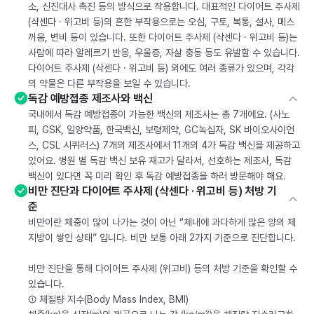
소, 신진대사 촉진 등의 방식으로 작용합니다. 대표적인 다이어트 주사제
(삭센다 · 위고비 등)의 흔한 부작용으로는 오심, 구토, 복통, 설사, 메스
꺼움, 변비 등이 있습니다. 또한 다이어트 주사제 (삭센다 · 위고비 등)는
사람에 따라 알레르기 반응, 우울증, 자살 충동 등도 유발할 수 있습니다.
다이어트 주사제 (삭센다 · 위고비 등) 외에도 여러 종류가 있으며, 각각
의 약물은 다른 부작용을 보일 수 있습니다.
독감 예방접종 제조사와 백신
국내에서 독감 예방접종이 가능한 백신의 제조사는 총 7개에요. (사노
피, GSK, 일양약품, 한국백신, 보령제약, GC녹십자, SK 바이오사이언
스, CSL 시퀴러스) 7개의 제조사에서 11개의 4가 독감 백신을 제공하고
있어요. 병원 별 독감 백신 보유 재고가 달라서, 선호하는 제조사, 독감
백신이 있다면 꼭 미리 확인 후 독감 예방접종을 하러 방문해야 해요.
비만 진단과 다이어트 주사제 (삭센다 · 위고비 등) 처방 기
준
비만이란 체중이 많이 나가는 것이 아닌 “체내에 과다하게 많은 양의 체
지방이 쌓인 상태” 입니다. 비만 보통 아래 2가지 기준으로 진단합니다.
비만 진단을 통해 다이어트 주사제 (위고비) 등의 처방 기준을 확인할 수
있습니다.
① 체질량 지수(Body Mass Index, BMI)