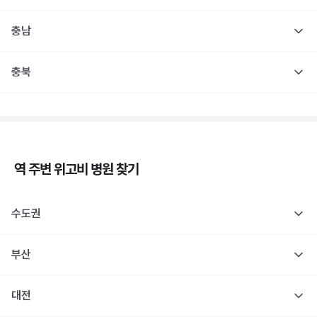
충남
충북
역 주변
위고비
병원 찾기
수도권
부산
대전