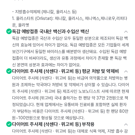
- 지방흡수억제제 (제니칼, 올리시스 등)
1. 올리스타트 (Orlistat): 제니칼, 올리시스, 제니엑스,제니로우,리피다
운, 올리엣
독감 예방접종 국내산 백신과 수입산 백신
독감 예방접종은 국산과 수입산 모두 동일한 성분으로 제조되어 독감 백
신의 효능에 있어서 차이가 없어요. 독감 예방접종은 모든 기업들이 세계
보건기구에서 동일한 바이러스를 배분받아 생산돼요. 수입된 독감 예방
접종이 더 비싸더라도, 생산과 유통 과정에서 차이가 존재할 뿐 독감 백
신 본연의 성분과 효과에는 차이가 없어요.
다이어트 주사제 (삭센다 · 위고비 등) 평균 처방 및 약제비
다이어트 주사제 (삭센다 · 위고비 등)는 비급여 의약품으로 처방하는 병
원과 조제하는 약국마다 처방비 및 약제비가 상이할 수 있습니다. 다이어
트 주사제 (삭센다 · 위고비 등) 제조사인 노보노디스트 사에 따르면 현재
다이어트 주사제 (위고비) 국내 출하가는 한 펜당 약 37만 2천원으로 책
정되었습니다. 현재 업계에서는 유통비와 진료비를 포함하면 실제 환자
가 부담하는 비용은 다이어트 주사제 (삭센다 · 위고비 등) 한 펜당 80만
원~100만원으로 형성될 것으로 예상됩니다.
다이어트 주사제 (삭센다 · 위고비 등) 부작용
다이어트 주사제 (삭센다 · 위고비 등)는 대체로 식욕 억제, 지방 흡수 감