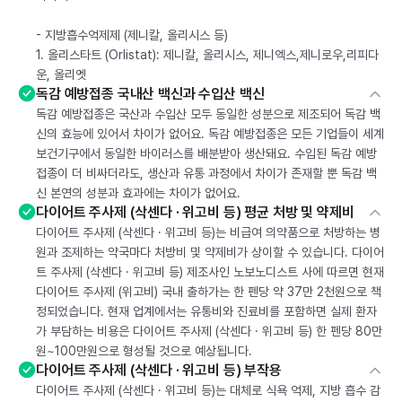
- 지방흡수억제제 (제니칼, 올리시스 등)
1. 올리스타트 (Orlistat): 제니칼, 올리시스, 제니엑스,제니로우,리피다
운, 올리엣
독감 예방접종 국내산 백신과 수입산 백신
독감 예방접종은 국산과 수입산 모두 동일한 성분으로 제조되어 독감 백
신의 효능에 있어서 차이가 없어요. 독감 예방접종은 모든 기업들이 세계
보건기구에서 동일한 바이러스를 배분받아 생산돼요. 수입된 독감 예방
접종이 더 비싸더라도, 생산과 유통 과정에서 차이가 존재할 뿐 독감 백
신 본연의 성분과 효과에는 차이가 없어요.
다이어트 주사제 (삭센다 · 위고비 등) 평균 처방 및 약제비
다이어트 주사제 (삭센다 · 위고비 등)는 비급여 의약품으로 처방하는 병
원과 조제하는 약국마다 처방비 및 약제비가 상이할 수 있습니다. 다이어
트 주사제 (삭센다 · 위고비 등) 제조사인 노보노디스트 사에 따르면 현재
다이어트 주사제 (위고비) 국내 출하가는 한 펜당 약 37만 2천원으로 책
정되었습니다. 현재 업계에서는 유통비와 진료비를 포함하면 실제 환자
가 부담하는 비용은 다이어트 주사제 (삭센다 · 위고비 등) 한 펜당 80만
원~100만원으로 형성될 것으로 예상됩니다.
다이어트 주사제 (삭센다 · 위고비 등) 부작용
다이어트 주사제 (삭센다 · 위고비 등)는 대체로 식욕 억제, 지방 흡수 감