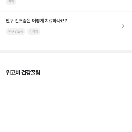
독감
안구 건조증은 어떻게 치료하나요?
안구 건조증
다래끼
위고비 건강꿀팁
열사병 후유증, 언제까지 지켜볼까
3분 꿀팁
열사병 응급처치, 어디까지 식혀야할까?
3분 꿀팁