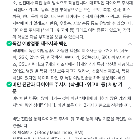
소, 신진대사 촉진 등의 방식으로 작용합니다. 대표적인 다이어트 주사제
(삭센다 · 위고비 등)의 흔한 부작용으로는 오심, 구토, 복통, 설사, 메스
꺼움, 변비 등이 있습니다. 또한 다이어트 주사제 (삭센다 · 위고비 등)는
사람에 따라 알레르기 반응, 우울증, 자살 충동 등도 유발할 수 있습니다.
다이어트 주사제 (삭센다 · 위고비 등) 외에도 여러 종류가 있으며, 각각
의 약물은 다른 부작용을 보일 수 있습니다.
독감 예방접종 제조사와 백신
국내에서 독감 예방접종이 가능한 백신의 제조사는 총 7개에요. (사노
피, GSK, 일양약품, 한국백신, 보령제약, GC녹십자, SK 바이오사이언
스, CSL 시퀴러스) 7개의 제조사에서 11개의 4가 독감 백신을 제공하고
있어요. 병원 별 독감 백신 보유 재고가 달라서, 선호하는 제조사, 독감
백신이 있다면 꼭 미리 확인 후 독감 예방접종을 하러 방문해야 해요.
비만 진단과 다이어트 주사제 (삭센다 · 위고비 등) 처방 기
준
비만이란 체중이 많이 나가는 것이 아닌 “체내에 과다하게 많은 양의 체
지방이 쌓인 상태” 입니다. 비만 보통 아래 2가지 기준으로 진단합니다.
비만 진단을 통해 다이어트 주사제 (위고비) 등의 처방 기준을 확인할 수
있습니다.
① 체질량 지수(Body Mass Index, BMI)