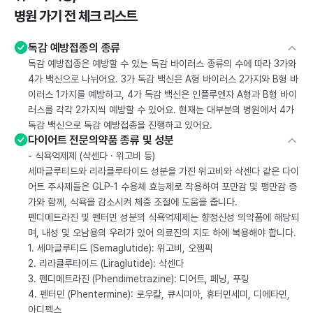
병원 가기 전 체크 리스트
독감 예방접종의 종류
독감 예방접종은 예방할 수 있는 독감 바이러스 종류의 수에 따라 3가와
4가 백신으로 나뉘어요. 3가 독감 백신은 A형 바이러스 2가지와 B형 바
이러스 1가지를 예방하고, 4가 독감 백신은 인플루엔자 A형과 B형 바이
러스를 각각 2가지씩 예방할 수 있어요. 현재는 대부분의 병원에서 4가
독감 백신으로 독감 예방접종을 진행하고 있어요.
다이어트 전문의약품 종류 및 성분
- 식욕억제제 (삭센다 · 위고비 등)
세마글루티드와 리라클루타이드 성분을 가진 위고비와 삭센다 같은 다이
어트 주사제들은 GLP-1 수용체 효능제로 작용하여 포만감 및 팽만감 증
가와 함께, 식욕을 감소시켜 체중 조절에 도움을 줍니다.
펜디메트라진 및 펜터민 성분의 식욕억제제는 향정신성 의약품에 해당되
며, 내성 및 오남용의 우려가 있어 의료진의 지도 하에 복용해야 합니다.
1. 세마글루티드 (Semaglutide): 위고비, 오젬픽
2. 리라클루타이드 (Liraglutide): 삭센다
3. 펜디메트라진 (Phendimetrazine): 디어트, 페닝, 푸링
4. 펜터민 (Phentermine): 로우칼, 큐시미아, 휴터민세미, 디에타민,
아디펙스