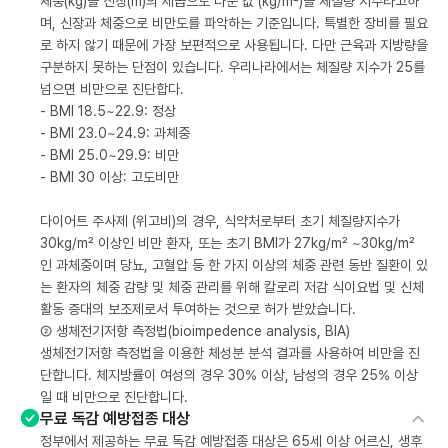
체중(kg)을 신장(m)의 제곱으로 나눈 값 (kg/m²)을 체질량 지수라고하
며, 신장과 체중으로 비만도를 파악하는 기준입니다. 특별한 장비를 필요
로 하지 않기 때문에 가장 보편적으로 사용됩니다. 다만 근육과 지방량을
구분하지 못하는 단점이 있습니다. 우리나라에서는 체질량 지수가 25를
넘으면 비만으로 진단합다.
- BMI 18.5~22.9: 정상
- BMI 23.0~24.9: 과체중
- BMI 25.0~29.9: 비만
- BMI 30 이상: 고도비만
다이어트 주사제 (위고비)의 경우, 식약처로부터 초기 체질량지수가
30kg/m² 이상인 비만 환자, 또는 초기 BMI가 27kg/m² ~30kg/m²
인 과체중이며 당뇨, 고혈압 등 한 가지 이상의 체중 관련 동반 질환이 있
는 환자의 체중 감량 및 체중 관리를 위해 칼로리 저감 식이요법 및 신체
활동 증대의 보조제로서 투여하는 것으로 허가 받았습니다.
② 생체전기저항 측정법(bioimpedence analysis, BIA)
생체전기저항 측정법을 이용한 체성분 분석 결과를 사용하여 비만을 진
단합니다. 체지방률이 여성의 경우 30% 이상, 남성의 경우 25% 이상
일 때 비만으로 진단합니다.
무료 독감 예방접종 대상
정부에서 제공하는 무료 독감 예방접종 대상은 65세 이상 어르신, 생후