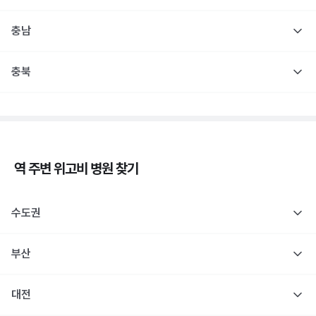
충남
충북
역 주변
위고비
병원 찾기
수도권
부산
대전