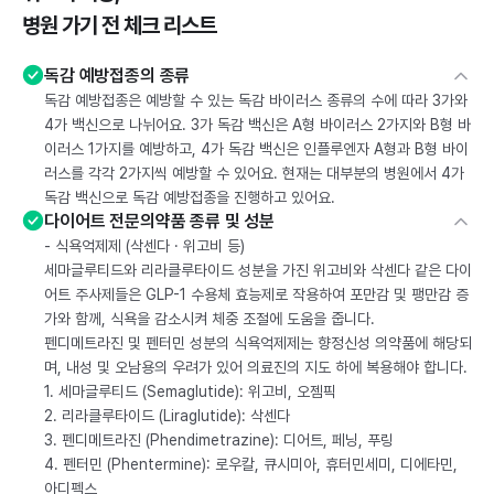
병원 가기 전 체크 리스트
독감 예방접종의 종류
독감 예방접종은 예방할 수 있는 독감 바이러스 종류의 수에 따라 3가와
4가 백신으로 나뉘어요. 3가 독감 백신은 A형 바이러스 2가지와 B형 바
이러스 1가지를 예방하고, 4가 독감 백신은 인플루엔자 A형과 B형 바이
러스를 각각 2가지씩 예방할 수 있어요. 현재는 대부분의 병원에서 4가
독감 백신으로 독감 예방접종을 진행하고 있어요.
다이어트 전문의약품 종류 및 성분
- 식욕억제제 (삭센다 · 위고비 등)
세마글루티드와 리라클루타이드 성분을 가진 위고비와 삭센다 같은 다이
어트 주사제들은 GLP-1 수용체 효능제로 작용하여 포만감 및 팽만감 증
가와 함께, 식욕을 감소시켜 체중 조절에 도움을 줍니다.
펜디메트라진 및 펜터민 성분의 식욕억제제는 향정신성 의약품에 해당되
며, 내성 및 오남용의 우려가 있어 의료진의 지도 하에 복용해야 합니다.
1. 세마글루티드 (Semaglutide): 위고비, 오젬픽
2. 리라클루타이드 (Liraglutide): 삭센다
3. 펜디메트라진 (Phendimetrazine): 디어트, 페닝, 푸링
4. 펜터민 (Phentermine): 로우칼, 큐시미아, 휴터민세미, 디에타민,
아디펙스