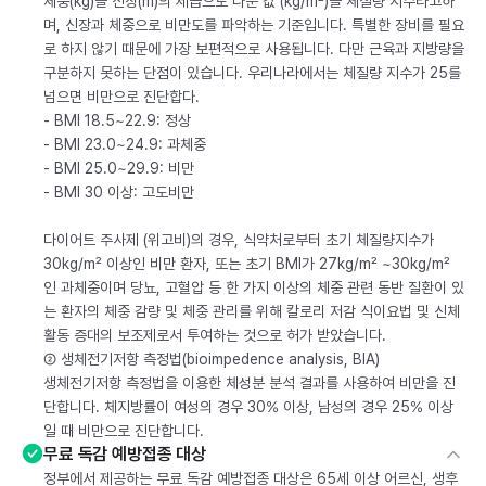
체중(kg)을 신장(m)의 제곱으로 나눈 값 (kg/m²)을 체질량 지수라고하
며, 신장과 체중으로 비만도를 파악하는 기준입니다. 특별한 장비를 필요
로 하지 않기 때문에 가장 보편적으로 사용됩니다. 다만 근육과 지방량을
구분하지 못하는 단점이 있습니다. 우리나라에서는 체질량 지수가 25를
넘으면 비만으로 진단합다.
- BMI 18.5~22.9: 정상
- BMI 23.0~24.9: 과체중
- BMI 25.0~29.9: 비만
- BMI 30 이상: 고도비만
다이어트 주사제 (위고비)의 경우, 식약처로부터 초기 체질량지수가
30kg/m² 이상인 비만 환자, 또는 초기 BMI가 27kg/m² ~30kg/m²
인 과체중이며 당뇨, 고혈압 등 한 가지 이상의 체중 관련 동반 질환이 있
는 환자의 체중 감량 및 체중 관리를 위해 칼로리 저감 식이요법 및 신체
활동 증대의 보조제로서 투여하는 것으로 허가 받았습니다.
② 생체전기저항 측정법(bioimpedence analysis, BIA)
생체전기저항 측정법을 이용한 체성분 분석 결과를 사용하여 비만을 진
단합니다. 체지방률이 여성의 경우 30% 이상, 남성의 경우 25% 이상
일 때 비만으로 진단합니다.
무료 독감 예방접종 대상
정부에서 제공하는 무료 독감 예방접종 대상은 65세 이상 어르신, 생후