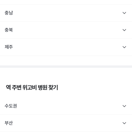
충남
충북
제주
역 주변
위고비
병원 찾기
수도권
부산