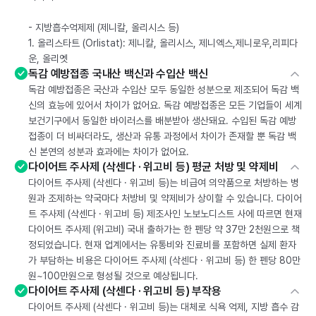
- 지방흡수억제제 (제니칼, 올리시스 등)
1. 올리스타트 (Orlistat): 제니칼, 올리시스, 제니엑스,제니로우,리피다
운, 올리엣
독감 예방접종 국내산 백신과 수입산 백신
독감 예방접종은 국산과 수입산 모두 동일한 성분으로 제조되어 독감 백
신의 효능에 있어서 차이가 없어요. 독감 예방접종은 모든 기업들이 세계
보건기구에서 동일한 바이러스를 배분받아 생산돼요. 수입된 독감 예방
접종이 더 비싸더라도, 생산과 유통 과정에서 차이가 존재할 뿐 독감 백
신 본연의 성분과 효과에는 차이가 없어요.
다이어트 주사제 (삭센다 · 위고비 등) 평균 처방 및 약제비
다이어트 주사제 (삭센다 · 위고비 등)는 비급여 의약품으로 처방하는 병
원과 조제하는 약국마다 처방비 및 약제비가 상이할 수 있습니다. 다이어
트 주사제 (삭센다 · 위고비 등) 제조사인 노보노디스트 사에 따르면 현재
다이어트 주사제 (위고비) 국내 출하가는 한 펜당 약 37만 2천원으로 책
정되었습니다. 현재 업계에서는 유통비와 진료비를 포함하면 실제 환자
가 부담하는 비용은 다이어트 주사제 (삭센다 · 위고비 등) 한 펜당 80만
원~100만원으로 형성될 것으로 예상됩니다.
다이어트 주사제 (삭센다 · 위고비 등) 부작용
다이어트 주사제 (삭센다 · 위고비 등)는 대체로 식욕 억제, 지방 흡수 감