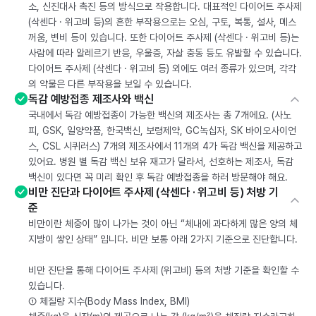
소, 신진대사 촉진 등의 방식으로 작용합니다. 대표적인 다이어트 주사제
(삭센다 · 위고비 등)의 흔한 부작용으로는 오심, 구토, 복통, 설사, 메스
꺼움, 변비 등이 있습니다. 또한 다이어트 주사제 (삭센다 · 위고비 등)는
사람에 따라 알레르기 반응, 우울증, 자살 충동 등도 유발할 수 있습니다.
다이어트 주사제 (삭센다 · 위고비 등) 외에도 여러 종류가 있으며, 각각
의 약물은 다른 부작용을 보일 수 있습니다.
독감 예방접종 제조사와 백신
국내에서 독감 예방접종이 가능한 백신의 제조사는 총 7개에요. (사노
피, GSK, 일양약품, 한국백신, 보령제약, GC녹십자, SK 바이오사이언
스, CSL 시퀴러스) 7개의 제조사에서 11개의 4가 독감 백신을 제공하고
있어요. 병원 별 독감 백신 보유 재고가 달라서, 선호하는 제조사, 독감
백신이 있다면 꼭 미리 확인 후 독감 예방접종을 하러 방문해야 해요.
비만 진단과 다이어트 주사제 (삭센다 · 위고비 등) 처방 기
준
비만이란 체중이 많이 나가는 것이 아닌 “체내에 과다하게 많은 양의 체
지방이 쌓인 상태” 입니다. 비만 보통 아래 2가지 기준으로 진단합니다.
비만 진단을 통해 다이어트 주사제 (위고비) 등의 처방 기준을 확인할 수
있습니다.
① 체질량 지수(Body Mass Index, BMI)