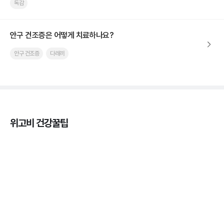
독감
안구 건조증은 어떻게 치료하나요?
안구 건조증
다래끼
위고비 건강꿀팁
열사병 후유증, 언제까지 지켜볼까
3분 꿀팁
열사병 응급처치, 어디까지 식혀야할까?
3분 꿀팁