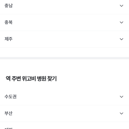
충남
충북
제주
역 주변
위고비
병원 찾기
수도권
부산