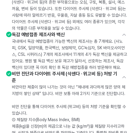
(삭센다 · 위고비 등)의 흔한 부작용으로는 오심, 구토, 복통, 설사, 메스
꺼움, 변비 등이 있습니다. 또한 다이어트 주사제 (삭센다 · 위고비 등)는
사람에 따라 알레르기 반응, 우울증, 자살 충동 등도 유발할 수 있습니다.
다이어트 주사제 (삭센다 · 위고비 등) 외에도 여러 종류가 있으며, 각각
의 약물은 다른 부작용을 보일 수 있습니다.
독감 예방접종 제조사와 백신
국내에서 독감 예방접종이 가능한 백신의 제조사는 총 7개에요. (사노
피, GSK, 일양약품, 한국백신, 보령제약, GC녹십자, SK 바이오사이언
스, CSL 시퀴러스) 7개의 제조사에서 11개의 4가 독감 백신을 제공하고
있어요. 병원 별 독감 백신 보유 재고가 달라서, 선호하는 제조사, 독감
백신이 있다면 꼭 미리 확인 후 독감 예방접종을 하러 방문해야 해요.
비만 진단과 다이어트 주사제 (삭센다 · 위고비 등) 처방 기
준
비만이란 체중이 많이 나가는 것이 아닌 “체내에 과다하게 많은 양의 체
지방이 쌓인 상태” 입니다. 비만 보통 아래 2가지 기준으로 진단합니다.
비만 진단을 통해 다이어트 주사제 (위고비) 등의 처방 기준을 확인할 수
있습니다.
① 체질량 지수(Body Mass Index, BMI)
체중(kg)을 신장(m)의 제곱으로 나눈 값 (kg/m²)을 체질량 지수라고하
며, 신장과 체중으로 비만도를 파악하는 기준입니다. 특별한 장비를 필요