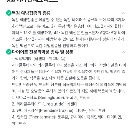
독감 예방접종의 종류
독감 예방접종은 예방할 수 있는 독감 바이러스 종류의 수에 따라 3가와
4가 백신으로 나뉘어요. 3가 독감 백신은 A형 바이러스 2가지와 B형 바
이러스 1가지를 예방하고, 4가 독감 백신은 인플루엔자 A형과 B형 바이
러스를 각각 2가지씩 예방할 수 있어요. 현재는 대부분의 병원에서 4가
독감 백신으로 독감 예방접종을 진행하고 있어요.
다이어트 전문의약품 종류 및 성분
- 식욕억제제 (삭센다 · 위고비 등)
세마글루티드와 리라클루타이드 성분을 가진 위고비와 삭센다 같은 다이
어트 주사제들은 GLP-1 수용체 효능제로 작용하여 포만감 및 팽만감 증
가와 함께, 식욕을 감소시켜 체중 조절에 도움을 줍니다.
펜디메트라진 및 펜터민 성분의 식욕억제제는 향정신성 의약품에 해당되
며, 내성 및 오남용의 우려가 있어 의료진의 지도 하에 복용해야 합니다.
1. 세마글루티드 (Semaglutide): 위고비, 오젬픽
2. 리라클루타이드 (Liraglutide): 삭센다
3. 펜디메트라진 (Phendimetrazine): 디어트, 페닝, 푸링
4. 펜터민 (Phentermine): 로우칼, 큐시미아, 휴터민세미, 디에타민,
아디펙스