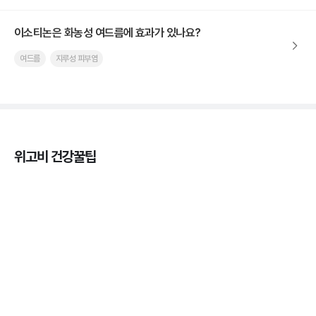
이소티논은 화농성 여드름에 효과가 있나요?
여드름
지루성 피부염
위고비 건강꿀팁
마운자로 효과, 언제부터 나타날까?
3분 꿀팁 ㆍ #마운자로
마운자로 온누리상품권으로 결제 가능한가요? — 최
저가 처방 꿀팁
3분 꿀팁 ㆍ #비만 #마운자로