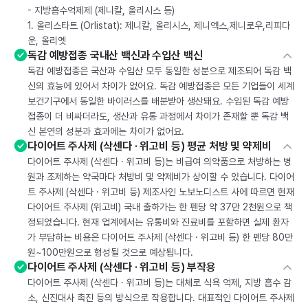
- 지방흡수억제제 (제니칼, 올리시스 등)
1. 올리스타트 (Orlistat): 제니칼, 올리시스, 제니엑스,제니로우,리피다
운, 올리엣
독감 예방접종 국내산 백신과 수입산 백신
독감 예방접종은 국산과 수입산 모두 동일한 성분으로 제조되어 독감 백
신의 효능에 있어서 차이가 없어요. 독감 예방접종은 모든 기업들이 세계
보건기구에서 동일한 바이러스를 배분받아 생산돼요. 수입된 독감 예방
접종이 더 비싸더라도, 생산과 유통 과정에서 차이가 존재할 뿐 독감 백
신 본연의 성분과 효과에는 차이가 없어요.
다이어트 주사제 (삭센다 · 위고비 등) 평균 처방 및 약제비
다이어트 주사제 (삭센다 · 위고비 등)는 비급여 의약품으로 처방하는 병
원과 조제하는 약국마다 처방비 및 약제비가 상이할 수 있습니다. 다이어
트 주사제 (삭센다 · 위고비 등) 제조사인 노보노디스트 사에 따르면 현재
다이어트 주사제 (위고비) 국내 출하가는 한 펜당 약 37만 2천원으로 책
정되었습니다. 현재 업계에서는 유통비와 진료비를 포함하면 실제 환자
가 부담하는 비용은 다이어트 주사제 (삭센다 · 위고비 등) 한 펜당 80만
원~100만원으로 형성될 것으로 예상됩니다.
다이어트 주사제 (삭센다 · 위고비 등) 부작용
다이어트 주사제 (삭센다 · 위고비 등)는 대체로 식욕 억제, 지방 흡수 감
소, 신진대사 촉진 등의 방식으로 작용합니다. 대표적인 다이어트 주사제