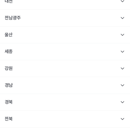
대전
전남광주
울산
세종
강원
경남
경북
전북