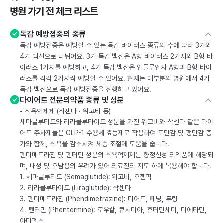
병원 가기 전 체크 리스트
독감 예방접종의 종류
독감 예방접종은 예방할 수 있는 독감 바이러스 종류의 수에 따라 3가와
4가 백신으로 나뉘어요. 3가 독감 백신은 A형 바이러스 2가지와 B형 바
이러스 1가지를 예방하고, 4가 독감 백신은 인플루엔자 A형과 B형 바이
러스를 각각 2가지씩 예방할 수 있어요. 현재는 대부분의 병원에서 4가
독감 백신으로 독감 예방접종을 진행하고 있어요.
다이어트 전문의약품 종류 및 성분
- 식욕억제제 (삭센다 · 위고비 등)
세마글루티드와 리라클루타이드 성분을 가진 위고비와 삭센다 같은 다이
어트 주사제들은 GLP-1 수용체 효능제로 작용하여 포만감 및 팽만감 증
가와 함께, 식욕을 감소시켜 체중 조절에 도움을 줍니다.
펜디메트라진 및 펜터민 성분의 식욕억제제는 향정신성 의약품에 해당되
며, 내성 및 오남용의 우려가 있어 의료진의 지도 하에 복용해야 합니다.
1. 세마글루티드 (Semaglutide): 위고비, 오젬픽
2. 리라클루타이드 (Liraglutide): 삭센다
3. 펜디메트라진 (Phendimetrazine): 디어트, 페닝, 푸링
4. 펜터민 (Phentermine): 로우칼, 큐시미아, 휴터민세미, 디에타민,
아디펙스