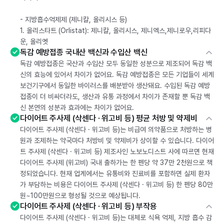
- 지방흡수억제제 (제니칼, 올리시스 등)
1. 올리스타트 (Orlistat): 제니칼, 올리시스, 제니엑스,제니로우,리피다
운, 올리엣
독감 예방접종 국내산 백신과 수입산 백신
독감 예방접종은 국산과 수입산 모두 동일한 성분으로 제조되어 독감 백
신의 효능에 있어서 차이가 없어요. 독감 예방접종은 모든 기업들이 세계
보건기구에서 동일한 바이러스를 배분받아 생산돼요. 수입된 독감 예방
접종이 더 비싸더라도, 생산과 유통 과정에서 차이가 존재할 뿐 독감 백
신 본연의 성분과 효과에는 차이가 없어요.
다이어트 주사제 (삭센다 · 위고비 등) 평균 처방 및 약제비
다이어트 주사제 (삭센다 · 위고비 등)는 비급여 의약품으로 처방하는 병
원과 조제하는 약국마다 처방비 및 약제비가 상이할 수 있습니다. 다이어
트 주사제 (삭센다 · 위고비 등) 제조사인 노보노디스트 사에 따르면 현재
다이어트 주사제 (위고비) 국내 출하가는 한 펜당 약 37만 2천원으로 책
정되었습니다. 현재 업계에서는 유통비와 진료비를 포함하면 실제 환자
가 부담하는 비용은 다이어트 주사제 (삭센다 · 위고비 등) 한 펜당 80만
원~100만원으로 형성될 것으로 예상됩니다.
다이어트 주사제 (삭센다 · 위고비 등) 부작용
다이어트 주사제 (삭센다 · 위고비 등)는 대체로 식욕 억제, 지방 흡수 감