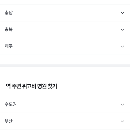
충남
충북
제주
역 주변
위고비
병원 찾기
수도권
부산