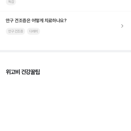
독감
안구 건조증은 어떻게 치료하나요?
안구 건조증
다래끼
위고비 건강꿀팁
열사병 후유증, 언제까지 지켜볼까
3분 꿀팁
열사병 응급처치, 어디까지 식혀야할까?
3분 꿀팁