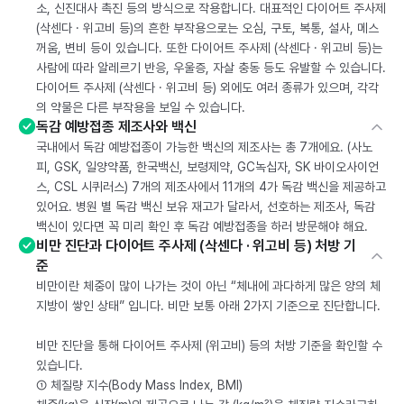
소, 신진대사 촉진 등의 방식으로 작용합니다. 대표적인 다이어트 주사제
(삭센다 · 위고비 등)의 흔한 부작용으로는 오심, 구토, 복통, 설사, 메스
꺼움, 변비 등이 있습니다. 또한 다이어트 주사제 (삭센다 · 위고비 등)는
사람에 따라 알레르기 반응, 우울증, 자살 충동 등도 유발할 수 있습니다.
다이어트 주사제 (삭센다 · 위고비 등) 외에도 여러 종류가 있으며, 각각
의 약물은 다른 부작용을 보일 수 있습니다.
독감 예방접종 제조사와 백신
국내에서 독감 예방접종이 가능한 백신의 제조사는 총 7개에요. (사노
피, GSK, 일양약품, 한국백신, 보령제약, GC녹십자, SK 바이오사이언
스, CSL 시퀴러스) 7개의 제조사에서 11개의 4가 독감 백신을 제공하고
있어요. 병원 별 독감 백신 보유 재고가 달라서, 선호하는 제조사, 독감
백신이 있다면 꼭 미리 확인 후 독감 예방접종을 하러 방문해야 해요.
비만 진단과 다이어트 주사제 (삭센다 · 위고비 등) 처방 기
준
비만이란 체중이 많이 나가는 것이 아닌 “체내에 과다하게 많은 양의 체
지방이 쌓인 상태” 입니다. 비만 보통 아래 2가지 기준으로 진단합니다.
비만 진단을 통해 다이어트 주사제 (위고비) 등의 처방 기준을 확인할 수
있습니다.
① 체질량 지수(Body Mass Index, BMI)