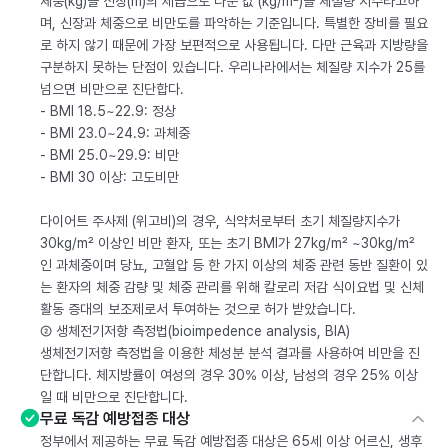
체중(kg)을 신장(m)의 제곱으로 나눈 값 (kg/m²)을 체질량 지수라고하
며, 신장과 체중으로 비만도를 파악하는 기준입니다. 특별한 장비를 필요
로 하지 않기 때문에 가장 보편적으로 사용됩니다. 다만 근육과 지방량을
구분하지 못하는 단점이 있습니다. 우리나라에서는 체질량 지수가 25를
넘으면 비만으로 진단합다.
- BMI 18.5~22.9: 정상
- BMI 23.0~24.9: 과체중
- BMI 25.0~29.9: 비만
- BMI 30 이상: 고도비만
다이어트 주사제 (위고비)의 경우, 식약처로부터 초기 체질량지수가
30kg/m² 이상인 비만 환자, 또는 초기 BMI가 27kg/m² ~30kg/m²
인 과체중이며 당뇨, 고혈압 등 한 가지 이상의 체중 관련 동반 질환이 있
는 환자의 체중 감량 및 체중 관리를 위해 칼로리 저감 식이요법 및 신체
활동 증대의 보조제로서 투여하는 것으로 허가 받았습니다.
② 생체전기저항 측정법(bioimpedence analysis, BIA)
생체전기저항 측정법을 이용한 체성분 분석 결과를 사용하여 비만을 진
단합니다. 체지방률이 여성의 경우 30% 이상, 남성의 경우 25% 이상
일 때 비만으로 진단합니다.
무료 독감 예방접종 대상
정부에서 제공하는 무료 독감 예방접종 대상은 65세 이상 어르신, 생후