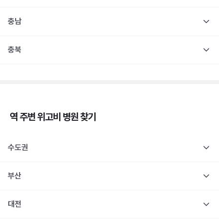
충남
충북
역 주변
위고비
병원 찾기
수도권
부산
대전