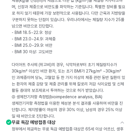
체중(kg)을 신장(m)의 제곱으로 나눈 값 (kg/m²)을 체질량 지수라고하
며, 신장과 체중으로 비만도를 파악하는 기준입니다. 특별한 장비를 필요
로 하지 않기 때문에 가장 보편적으로 사용됩니다. 다만 근육과 지방량을
구분하지 못하는 단점이 있습니다. 우리나라에서는 체질량 지수가 25를
넘으면 비만으로 진단합다.
- BMI 18.5~22.9: 정상
- BMI 23.0~24.9: 과체중
- BMI 25.0~29.9: 비만
- BMI 30 이상: 고도비만
다이어트 주사제 (위고비)의 경우, 식약처로부터 초기 체질량지수가
30kg/m² 이상인 비만 환자, 또는 초기 BMI가 27kg/m² ~30kg/m²
인 과체중이며 당뇨, 고혈압 등 한 가지 이상의 체중 관련 동반 질환이 있
는 환자의 체중 감량 및 체중 관리를 위해 칼로리 저감 식이요법 및 신체
활동 증대의 보조제로서 투여하는 것으로 허가 받았습니다.
② 생체전기저항 측정법(bioimpedence analysis, BIA)
생체전기저항 측정법을 이용한 체성분 분석 결과를 사용하여 비만을 진
단합니다. 체지방률이 여성의 경우 30% 이상, 남성의 경우 25% 이상
일 때 비만으로 진단합니다.
무료 독감 예방접종 대상
정부에서 제공하는 무료 독감 예방접종 대상은 65세 이상 어르신, 생후