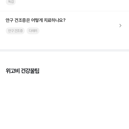
독감
안구 건조증은 어떻게 치료하나요?
안구 건조증
다래끼
위고비 건강꿀팁
열사병 후유증, 언제까지 지켜볼까
3분 꿀팁
열사병 응급처치, 어디까지 식혀야할까?
3분 꿀팁