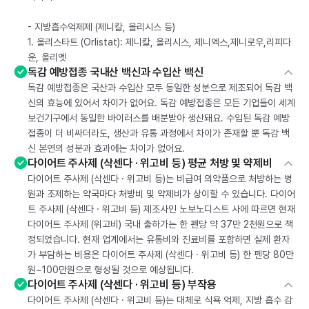
- 지방흡수억제제 (제니칼, 올리시스 등)
1. 올리스타트 (Orlistat): 제니칼, 올리시스, 제니엑스,제니로우,리피다
운, 올리엣
독감 예방접종 국내산 백신과 수입산 백신
독감 예방접종은 국산과 수입산 모두 동일한 성분으로 제조되어 독감 백
신의 효능에 있어서 차이가 없어요. 독감 예방접종은 모든 기업들이 세계
보건기구에서 동일한 바이러스를 배분받아 생산돼요. 수입된 독감 예방
접종이 더 비싸더라도, 생산과 유통 과정에서 차이가 존재할 뿐 독감 백
신 본연의 성분과 효과에는 차이가 없어요.
다이어트 주사제 (삭센다 · 위고비 등) 평균 처방 및 약제비
다이어트 주사제 (삭센다 · 위고비 등)는 비급여 의약품으로 처방하는 병
원과 조제하는 약국마다 처방비 및 약제비가 상이할 수 있습니다. 다이어
트 주사제 (삭센다 · 위고비 등) 제조사인 노보노디스트 사에 따르면 현재
다이어트 주사제 (위고비) 국내 출하가는 한 펜당 약 37만 2천원으로 책
정되었습니다. 현재 업계에서는 유통비와 진료비를 포함하면 실제 환자
가 부담하는 비용은 다이어트 주사제 (삭센다 · 위고비 등) 한 펜당 80만
원~100만원으로 형성될 것으로 예상됩니다.
다이어트 주사제 (삭센다 · 위고비 등) 부작용
다이어트 주사제 (삭센다 · 위고비 등)는 대체로 식욕 억제, 지방 흡수 감