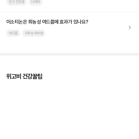
안구 건조증
다래끼
이소티논은 화농성 여드름에 효과가 있나요?
여드름
지루성 피부염
위고비 건강꿀팁
마운자로 효과, 언제부터 나타날까?
3분 꿀팁 ㆍ #마운자로
마운자로 온누리상품권으로 결제 가능한가요? — 최
저가 처방 꿀팁