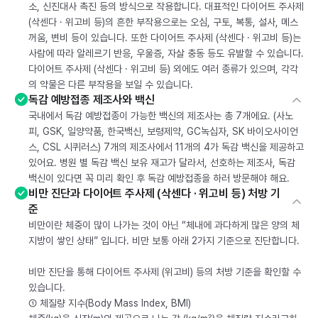
소, 신진대사 촉진 등의 방식으로 작용합니다. 대표적인 다이어트 주사제
(삭센다 · 위고비 등)의 흔한 부작용으로는 오심, 구토, 복통, 설사, 메스
꺼움, 변비 등이 있습니다. 또한 다이어트 주사제 (삭센다 · 위고비 등)는
사람에 따라 알레르기 반응, 우울증, 자살 충동 등도 유발할 수 있습니다.
다이어트 주사제 (삭센다 · 위고비 등) 외에도 여러 종류가 있으며, 각각
의 약물은 다른 부작용을 보일 수 있습니다.
독감 예방접종 제조사와 백신
국내에서 독감 예방접종이 가능한 백신의 제조사는 총 7개에요. (사노
피, GSK, 일양약품, 한국백신, 보령제약, GC녹십자, SK 바이오사이언
스, CSL 시퀴러스) 7개의 제조사에서 11개의 4가 독감 백신을 제공하고
있어요. 병원 별 독감 백신 보유 재고가 달라서, 선호하는 제조사, 독감
백신이 있다면 꼭 미리 확인 후 독감 예방접종을 하러 방문해야 해요.
비만 진단과 다이어트 주사제 (삭센다 · 위고비 등) 처방 기
준
비만이란 체중이 많이 나가는 것이 아닌 “체내에 과다하게 많은 양의 체
지방이 쌓인 상태” 입니다. 비만 보통 아래 2가지 기준으로 진단합니다.
비만 진단을 통해 다이어트 주사제 (위고비) 등의 처방 기준을 확인할 수
있습니다.
① 체질량 지수(Body Mass Index, BMI)