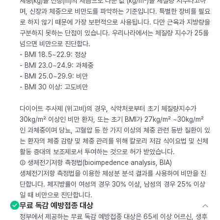
체중(kg)을 신장(m)의 제곱으로 나눈 값 (kg/m²)을 체질량 지수라고하
며, 신장과 체중으로 비만도를 파악하는 기준입니다. 특별한 장비를 필요
로 하지 않기 때문에 가장 보편적으로 사용됩니다. 다만 근육과 지방량을
구분하지 못하는 단점이 있습니다. 우리나라에서는 체질량 지수가 25를
넘으면 비만으로 진단합다.
- BMI 18.5~22.9: 정상
- BMI 23.0~24.9: 과체중
- BMI 25.0~29.9: 비만
- BMI 30 이상: 고도비만
다이어트 주사제 (위고비)의 경우, 식약처로부터 초기 체질량지수가
30kg/m² 이상인 비만 환자, 또는 초기 BMI가 27kg/m² ~30kg/m²
인 과체중이며 당뇨, 고혈압 등 한 가지 이상의 체중 관련 동반 질환이 있
는 환자의 체중 감량 및 체중 관리를 위해 칼로리 저감 식이요법 및 신체
활동 증대의 보조제로서 투여하는 것으로 허가 받았습니다.
② 생체전기저항 측정법(bioimpedence analysis, BIA)
생체전기저항 측정법을 이용한 체성분 분석 결과를 사용하여 비만을 진
단합니다. 체지방률이 여성의 경우 30% 이상, 남성의 경우 25% 이상
일 때 비만으로 진단합니다.
무료 독감 예방접종 대상
정부에서 제공하는 무료 독감 예방접종 대상은 65세 이상 어르신, 생후