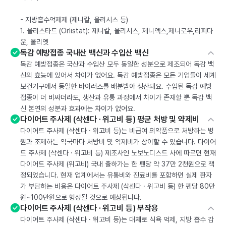
- 지방흡수억제제 (제니칼, 올리시스 등)
1. 올리스타트 (Orlistat): 제니칼, 올리시스, 제니엑스,제니로우,리피다
운, 올리엣
독감 예방접종 국내산 백신과 수입산 백신
독감 예방접종은 국산과 수입산 모두 동일한 성분으로 제조되어 독감 백
신의 효능에 있어서 차이가 없어요. 독감 예방접종은 모든 기업들이 세계
보건기구에서 동일한 바이러스를 배분받아 생산돼요. 수입된 독감 예방
접종이 더 비싸더라도, 생산과 유통 과정에서 차이가 존재할 뿐 독감 백
신 본연의 성분과 효과에는 차이가 없어요.
다이어트 주사제 (삭센다 · 위고비 등) 평균 처방 및 약제비
다이어트 주사제 (삭센다 · 위고비 등)는 비급여 의약품으로 처방하는 병
원과 조제하는 약국마다 처방비 및 약제비가 상이할 수 있습니다. 다이어
트 주사제 (삭센다 · 위고비 등) 제조사인 노보노디스트 사에 따르면 현재
다이어트 주사제 (위고비) 국내 출하가는 한 펜당 약 37만 2천원으로 책
정되었습니다. 현재 업계에서는 유통비와 진료비를 포함하면 실제 환자
가 부담하는 비용은 다이어트 주사제 (삭센다 · 위고비 등) 한 펜당 80만
원~100만원으로 형성될 것으로 예상됩니다.
다이어트 주사제 (삭센다 · 위고비 등) 부작용
다이어트 주사제 (삭센다 · 위고비 등)는 대체로 식욕 억제, 지방 흡수 감