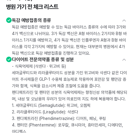
병원 가기 전 체크 리스트
독감 예방접종의 종류
독감 예방접종은 예방할 수 있는 독감 바이러스 종류의 수에 따라 3가와
4가 백신으로 나뉘어요. 3가 독감 백신은 A형 바이러스 2가지와 B형 바
이러스 1가지를 예방하고, 4가 독감 백신은 인플루엔자 A형과 B형 바이
러스를 각각 2가지씩 예방할 수 있어요. 현재는 대부분의 병원에서 4가
독감 백신으로 독감 예방접종을 진행하고 있어요.
다이어트 전문의약품 종류 및 성분
- 식욕억제제 (삭센다 · 위고비 등)
세마글루티드와 리라클루타이드 성분을 가진 위고비와 삭센다 같은 다이
어트 주사제들은 GLP-1 수용체 효능제로 작용하여 포만감 및 팽만감 증
가와 함께, 식욕을 감소시켜 체중 조절에 도움을 줍니다.
펜디메트라진 및 펜터민 성분의 식욕억제제는 향정신성 의약품에 해당되
며, 내성 및 오남용의 우려가 있어 의료진의 지도 하에 복용해야 합니다.
1. 세마글루티드 (Semaglutide): 위고비, 오젬픽
2. 리라클루타이드 (Liraglutide): 삭센다
3. 펜디메트라진 (Phendimetrazine): 디어트, 페닝, 푸링
4. 펜터민 (Phentermine): 로우칼, 큐시미아, 휴터민세미, 디에타민,
아디펙스