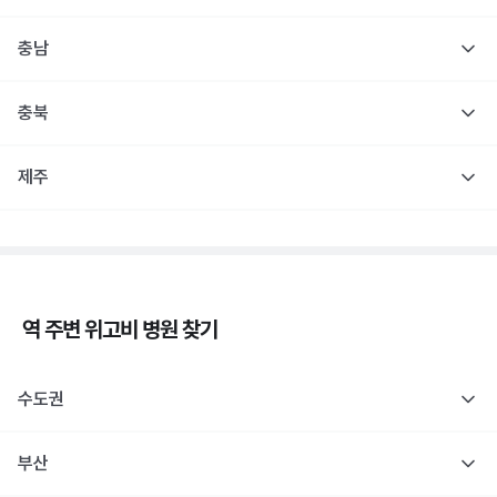
충남
충북
제주
역 주변
위고비
병원 찾기
수도권
부산