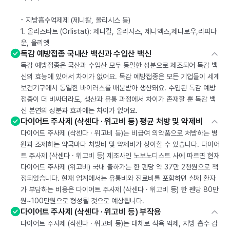
- 지방흡수억제제 (제니칼, 올리시스 등)
1. 올리스타트 (Orlistat): 제니칼, 올리시스, 제니엑스,제니로우,리피다
운, 올리엣
독감 예방접종 국내산 백신과 수입산 백신
독감 예방접종은 국산과 수입산 모두 동일한 성분으로 제조되어 독감 백
신의 효능에 있어서 차이가 없어요. 독감 예방접종은 모든 기업들이 세계
보건기구에서 동일한 바이러스를 배분받아 생산돼요. 수입된 독감 예방
접종이 더 비싸더라도, 생산과 유통 과정에서 차이가 존재할 뿐 독감 백
신 본연의 성분과 효과에는 차이가 없어요.
다이어트 주사제 (삭센다 · 위고비 등) 평균 처방 및 약제비
다이어트 주사제 (삭센다 · 위고비 등)는 비급여 의약품으로 처방하는 병
원과 조제하는 약국마다 처방비 및 약제비가 상이할 수 있습니다. 다이어
트 주사제 (삭센다 · 위고비 등) 제조사인 노보노디스트 사에 따르면 현재
다이어트 주사제 (위고비) 국내 출하가는 한 펜당 약 37만 2천원으로 책
정되었습니다. 현재 업계에서는 유통비와 진료비를 포함하면 실제 환자
가 부담하는 비용은 다이어트 주사제 (삭센다 · 위고비 등) 한 펜당 80만
원~100만원으로 형성될 것으로 예상됩니다.
다이어트 주사제 (삭센다 · 위고비 등) 부작용
다이어트 주사제 (삭센다 · 위고비 등)는 대체로 식욕 억제, 지방 흡수 감