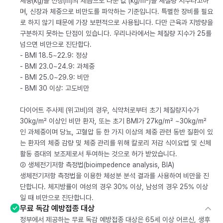
체중(kg)을 신장(m)의 제곱으로 나눈 값 (kg/m²)을 체질량 지수라고하
며, 신장과 체중으로 비만도를 파악하는 기준입니다. 특별한 장비를 필요
로 하지 않기 때문에 가장 보편적으로 사용됩니다. 다만 근육과 지방량을
구분하지 못하는 단점이 있습니다. 우리나라에서는 체질량 지수가 25를
넘으면 비만으로 진단합다.
- BMI 18.5~22.9: 정상
- BMI 23.0~24.9: 과체중
- BMI 25.0~29.9: 비만
- BMI 30 이상: 고도비만
다이어트 주사제 (위고비)의 경우, 식약처로부터 초기 체질량지수가
30kg/m² 이상인 비만 환자, 또는 초기 BMI가 27kg/m² ~30kg/m²
인 과체중이며 당뇨, 고혈압 등 한 가지 이상의 체중 관련 동반 질환이 있
는 환자의 체중 감량 및 체중 관리를 위해 칼로리 저감 식이요법 및 신체
활동 증대의 보조제로서 투여하는 것으로 허가 받았습니다.
② 생체전기저항 측정법(bioimpedence analysis, BIA)
생체전기저항 측정법을 이용한 체성분 분석 결과를 사용하여 비만을 진
단합니다. 체지방률이 여성의 경우 30% 이상, 남성의 경우 25% 이상
일 때 비만으로 진단합니다.
무료 독감 예방접종 대상
정부에서 제공하는 무료 독감 예방접종 대상은 65세 이상 어르신, 생후