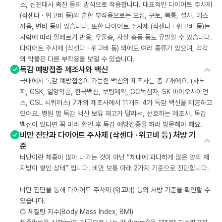
소, 신진대사 촉진 등의 방식으로 작용합니다. 대표적인 다이어트 주사제
(삭센다 · 위고비 등)의 흔한 부작용으로는 오심, 구토, 복통, 설사, 메스
꺼움, 변비 등이 있습니다. 또한 다이어트 주사제 (삭센다 · 위고비 등)는
사람에 따라 알레르기 반응, 우울증, 자살 충동 등도 유발할 수 있습니다.
다이어트 주사제 (삭센다 · 위고비 등) 외에도 여러 종류가 있으며, 각각
의 약물은 다른 부작용을 보일 수 있습니다.
독감 예방접종 제조사와 백신
국내에서 독감 예방접종이 가능한 백신의 제조사는 총 7개에요. (사노
피, GSK, 일양약품, 한국백신, 보령제약, GC녹십자, SK 바이오사이언
스, CSL 시퀴러스) 7개의 제조사에서 11개의 4가 독감 백신을 제공하고
있어요. 병원 별 독감 백신 보유 재고가 달라서, 선호하는 제조사, 독감
백신이 있다면 꼭 미리 확인 후 독감 예방접종을 하러 방문해야 해요.
비만 진단과 다이어트 주사제 (삭센다 · 위고비 등) 처방 기
준
비만이란 체중이 많이 나가는 것이 아닌 “체내에 과다하게 많은 양의 체
지방이 쌓인 상태” 입니다. 비만 보통 아래 2가지 기준으로 진단합니다.
비만 진단을 통해 다이어트 주사제 (위고비) 등의 처방 기준을 확인할 수
있습니다.
① 체질량 지수(Body Mass Index, BMI)