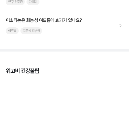
안구 건조증
다래끼
이소티논은 화농성 여드름에 효과가 있나요?
여드름
지루성 피부염
위고비 건강꿀팁
마운자로 효과, 언제부터 나타날까?
3분 꿀팁 ㆍ #마운자로
마운자로 온누리상품권으로 결제 가능한가요? — 최
저가 처방 꿀팁