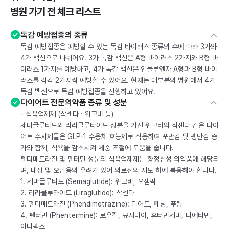
병원 가기 전 체크 리스트
독감 예방접종의 종류
독감 예방접종은 예방할 수 있는 독감 바이러스 종류의 수에 따라 3가와
4가 백신으로 나뉘어요. 3가 독감 백신은 A형 바이러스 2가지와 B형 바
이러스 1가지를 예방하고, 4가 독감 백신은 인플루엔자 A형과 B형 바이
러스를 각각 2가지씩 예방할 수 있어요. 현재는 대부분의 병원에서 4가
독감 백신으로 독감 예방접종을 진행하고 있어요.
다이어트 전문의약품 종류 및 성분
- 식욕억제제 (삭센다 · 위고비 등)
세마글루티드와 리라클루타이드 성분을 가진 위고비와 삭센다 같은 다이
어트 주사제들은 GLP-1 수용체 효능제로 작용하여 포만감 및 팽만감 증
가와 함께, 식욕을 감소시켜 체중 조절에 도움을 줍니다.
펜디메트라진 및 펜터민 성분의 식욕억제제는 향정신성 의약품에 해당되
며, 내성 및 오남용의 우려가 있어 의료진의 지도 하에 복용해야 합니다.
1. 세마글루티드 (Semaglutide): 위고비, 오젬픽
2. 리라클루타이드 (Liraglutide): 삭센다
3. 펜디메트라진 (Phendimetrazine): 디어트, 페닝, 푸링
4. 펜터민 (Phentermine): 로우칼, 큐시미아, 휴터민세미, 디에타민,
아디펙스