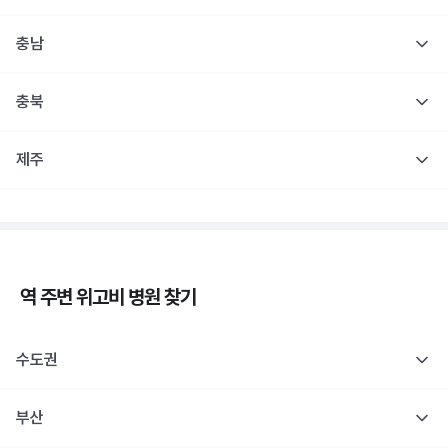
충남
충북
제주
역 주변
위고비
병원 찾기
수도권
부산