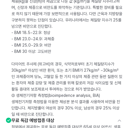
체중(kg)을 신장(m)의 제곱으로 나눈 값 (kg/m²)을 체질량 지수라고하
며, 신장과 체중으로 비만도를 파악하는 기준입니다. 특별한 장비를 필요
로 하지 않기 때문에 가장 보편적으로 사용됩니다. 다만 근육과 지방량을
구분하지 못하는 단점이 있습니다. 우리나라에서는 체질량 지수가 25를
넘으면 비만으로 진단합다.
- BMI 18.5~22.9: 정상
- BMI 23.0~24.9: 과체중
- BMI 25.0~29.9: 비만
- BMI 30 이상: 고도비만
다이어트 주사제 (위고비)의 경우, 식약처로부터 초기 체질량지수가
30kg/m² 이상인 비만 환자, 또는 초기 BMI가 27kg/m² ~30kg/m²
인 과체중이며 당뇨, 고혈압 등 한 가지 이상의 체중 관련 동반 질환이 있
는 환자의 체중 감량 및 체중 관리를 위해 칼로리 저감 식이요법 및 신체
활동 증대의 보조제로서 투여하는 것으로 허가 받았습니다.
② 생체전기저항 측정법(bioimpedence analysis, BIA)
생체전기저항 측정법을 이용한 체성분 분석 결과를 사용하여 비만을 진
단합니다. 체지방률이 여성의 경우 30% 이상, 남성의 경우 25% 이상
일 때 비만으로 진단합니다.
무료 독감 예방접종 대상
정부에서 제공하는 무료 독감 예방접종 대상은 65세 이상 어르신, 생후