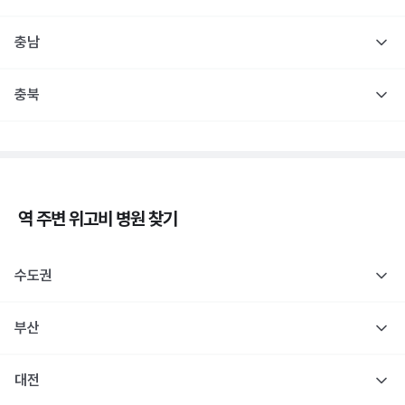
충남
충북
역 주변
위고비
병원 찾기
수도권
부산
대전