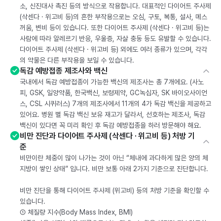
소, 신진대사 촉진 등의 방식으로 작용합니다. 대표적인 다이어트 주사제
(삭센다 · 위고비 등)의 흔한 부작용으로는 오심, 구토, 복통, 설사, 메스
꺼움, 변비 등이 있습니다. 또한 다이어트 주사제 (삭센다 · 위고비 등)는
사람에 따라 알레르기 반응, 우울증, 자살 충동 등도 유발할 수 있습니다.
다이어트 주사제 (삭센다 · 위고비 등) 외에도 여러 종류가 있으며, 각각
의 약물은 다른 부작용을 보일 수 있습니다.
독감 예방접종 제조사와 백신
국내에서 독감 예방접종이 가능한 백신의 제조사는 총 7개에요. (사노
피, GSK, 일양약품, 한국백신, 보령제약, GC녹십자, SK 바이오사이언
스, CSL 시퀴러스) 7개의 제조사에서 11개의 4가 독감 백신을 제공하고
있어요. 병원 별 독감 백신 보유 재고가 달라서, 선호하는 제조사, 독감
백신이 있다면 꼭 미리 확인 후 독감 예방접종을 하러 방문해야 해요.
비만 진단과 다이어트 주사제 (삭센다 · 위고비 등) 처방 기
준
비만이란 체중이 많이 나가는 것이 아닌 “체내에 과다하게 많은 양의 체
지방이 쌓인 상태” 입니다. 비만 보통 아래 2가지 기준으로 진단합니다.
비만 진단을 통해 다이어트 주사제 (위고비) 등의 처방 기준을 확인할 수
있습니다.
① 체질량 지수(Body Mass Index, BMI)