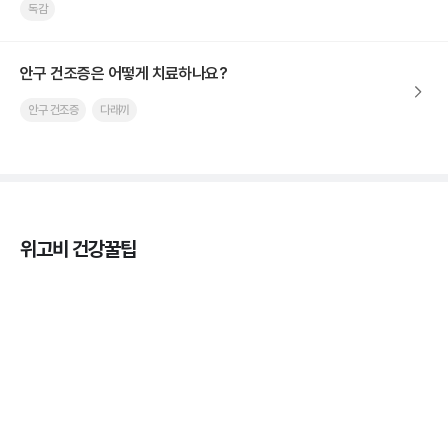
독감
안구 건조증은 어떻게 치료하나요?
안구 건조증
다래끼
위고비 건강꿀팁
열사병 후유증, 언제까지 지켜볼까
3분 꿀팁
열사병 응급처치, 어디까지 식혀야할까?