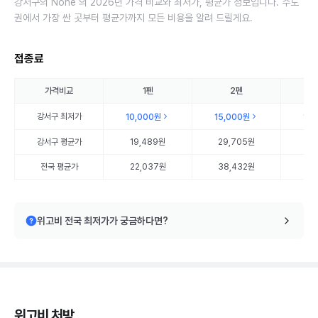
강서구의 None 의 2026년 가격 비교와 최저가, 평균가 정보입니다. 수도
권에서 가장 싼 곳부터 평균가까지 모든 비용을 알려 드릴게요.
접종료
가격비교
1펜
2펜
강서구
최저가
10,000원
15,000원
15
강서구
평균가
19,489원
29,705원
35
전국 평균가
22,037원
38,432원
56
위고비 전국 최저가가 궁금하다면?
위고비 처방,