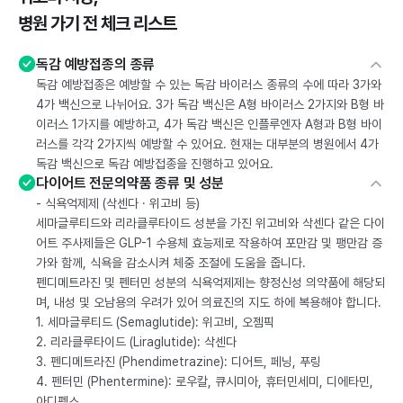
병원 가기 전 체크 리스트
독감 예방접종의 종류
독감 예방접종은 예방할 수 있는 독감 바이러스 종류의 수에 따라 3가와
4가 백신으로 나뉘어요. 3가 독감 백신은 A형 바이러스 2가지와 B형 바
이러스 1가지를 예방하고, 4가 독감 백신은 인플루엔자 A형과 B형 바이
러스를 각각 2가지씩 예방할 수 있어요. 현재는 대부분의 병원에서 4가
독감 백신으로 독감 예방접종을 진행하고 있어요.
다이어트 전문의약품 종류 및 성분
- 식욕억제제 (삭센다 · 위고비 등)
세마글루티드와 리라클루타이드 성분을 가진 위고비와 삭센다 같은 다이
어트 주사제들은 GLP-1 수용체 효능제로 작용하여 포만감 및 팽만감 증
가와 함께, 식욕을 감소시켜 체중 조절에 도움을 줍니다.
펜디메트라진 및 펜터민 성분의 식욕억제제는 향정신성 의약품에 해당되
며, 내성 및 오남용의 우려가 있어 의료진의 지도 하에 복용해야 합니다.
1. 세마글루티드 (Semaglutide): 위고비, 오젬픽
2. 리라클루타이드 (Liraglutide): 삭센다
3. 펜디메트라진 (Phendimetrazine): 디어트, 페닝, 푸링
4. 펜터민 (Phentermine): 로우칼, 큐시미아, 휴터민세미, 디에타민,
아디펙스