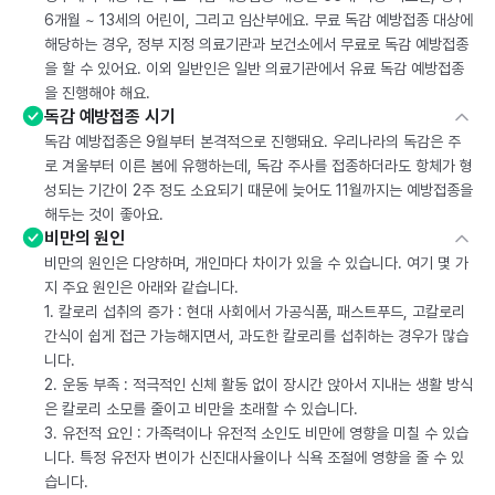
6개월 ~ 13세의 어린이, 그리고 임산부에요. 무료 독감 예방접종 대상에
해당하는 경우, 정부 지정 의료기관과 보건소에서 무료로 독감 예방접종
을 할 수 있어요. 이외 일반인은 일반 의료기관에서 유료 독감 예방접종
을 진행해야 해요.
독감 예방접종 시기
독감 예방접종은 9월부터 본격적으로 진행돼요. 우리나라의 독감은 주
로 겨울부터 이른 봄에 유행하는데, 독감 주사를 접종하더라도 항체가 형
성되는 기간이 2주 정도 소요되기 때문에 늦어도 11월까지는 예방접종을
해두는 것이 좋아요.
비만의 원인
비만의 원인은 다양하며, 개인마다 차이가 있을 수 있습니다. 여기 몇 가
지 주요 원인은 아래와 같습니다.
1. 칼로리 섭취의 증가 : 현대 사회에서 가공식품, 패스트푸드, 고칼로리
간식이 쉽게 접근 가능해지면서, 과도한 칼로리를 섭취하는 경우가 많습
니다.
2. 운동 부족 : 적극적인 신체 활동 없이 장시간 앉아서 지내는 생활 방식
은 칼로리 소모를 줄이고 비만을 초래할 수 있습니다.
3. 유전적 요인 : 가족력이나 유전적 소인도 비만에 영향을 미칠 수 있습
니다. 특정 유전자 변이가 신진대사율이나 식욕 조절에 영향을 줄 수 있
습니다.