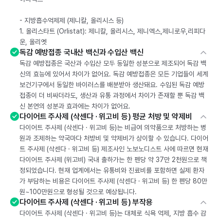
- 지방흡수억제제 (제니칼, 올리시스 등)
1. 올리스타트 (Orlistat): 제니칼, 올리시스, 제니엑스,제니로우,리피다
운, 올리엣
독감 예방접종 국내산 백신과 수입산 백신
독감 예방접종은 국산과 수입산 모두 동일한 성분으로 제조되어 독감 백
신의 효능에 있어서 차이가 없어요. 독감 예방접종은 모든 기업들이 세계
보건기구에서 동일한 바이러스를 배분받아 생산돼요. 수입된 독감 예방
접종이 더 비싸더라도, 생산과 유통 과정에서 차이가 존재할 뿐 독감 백
신 본연의 성분과 효과에는 차이가 없어요.
다이어트 주사제 (삭센다 · 위고비 등) 평균 처방 및 약제비
다이어트 주사제 (삭센다 · 위고비 등)는 비급여 의약품으로 처방하는 병
원과 조제하는 약국마다 처방비 및 약제비가 상이할 수 있습니다. 다이어
트 주사제 (삭센다 · 위고비 등) 제조사인 노보노디스트 사에 따르면 현재
다이어트 주사제 (위고비) 국내 출하가는 한 펜당 약 37만 2천원으로 책
정되었습니다. 현재 업계에서는 유통비와 진료비를 포함하면 실제 환자
가 부담하는 비용은 다이어트 주사제 (삭센다 · 위고비 등) 한 펜당 80만
원~100만원으로 형성될 것으로 예상됩니다.
다이어트 주사제 (삭센다 · 위고비 등) 부작용
다이어트 주사제 (삭센다 · 위고비 등)는 대체로 식욕 억제, 지방 흡수 감