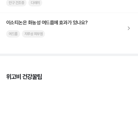
안구 건조증
다래끼
이소티논은 화농성 여드름에 효과가 있나요?
여드름
지루성 피부염
위고비 건강꿀팁
마운자로 효과, 언제부터 나타날까?
3분 꿀팁 ㆍ #마운자로
마운자로 온누리상품권으로 결제 가능한가요? — 최