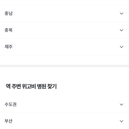
충남
충북
제주
역 주변
위고비
병원 찾기
수도권
부산