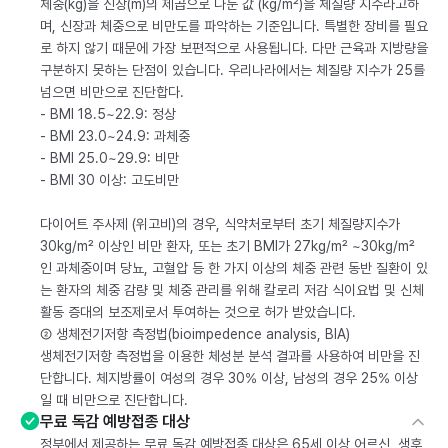
체중(kg)을 신장(m)의 제곱으로 나눈 값 (kg/m²)을 체질량 지수라고하
며, 신장과 체중으로 비만도를 파악하는 기준입니다. 특별한 장비를 필요
로 하지 않기 때문에 가장 보편적으로 사용됩니다. 다만 근육과 지방량을
구분하지 못하는 단점이 있습니다. 우리나라에서는 체질량 지수가 25를
넘으면 비만으로 진단합다.
- BMI 18.5~22.9: 정상
- BMI 23.0~24.9: 과체중
- BMI 25.0~29.9: 비만
- BMI 30 이상: 고도비만
다이어트 주사제 (위고비)의 경우, 식약처로부터 초기 체질량지수가
30kg/m² 이상인 비만 환자, 또는 초기 BMI가 27kg/m² ~30kg/m²
인 과체중이며 당뇨, 고혈압 등 한 가지 이상의 체중 관련 동반 질환이 있
는 환자의 체중 감량 및 체중 관리를 위해 칼로리 저감 식이요법 및 신체
활동 증대의 보조제로서 투여하는 것으로 허가 받았습니다.
② 생체전기저항 측정법(bioimpedence analysis, BIA)
생체전기저항 측정법을 이용한 체성분 분석 결과를 사용하여 비만을 진
단합니다. 체지방률이 여성의 경우 30% 이상, 남성의 경우 25% 이상
일 때 비만으로 진단합니다.
무료 독감 예방접종 대상
정부에서 제공하는 무료 독감 예방접종 대상은 65세 이상 어르신, 생후