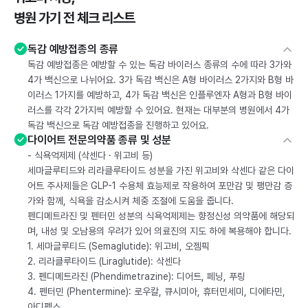
병원 가기 전 체크 리스트
독감 예방접종의 종류
독감 예방접종은 예방할 수 있는 독감 바이러스 종류의 수에 따라 3가와
4가 백신으로 나뉘어요. 3가 독감 백신은 A형 바이러스 2가지와 B형 바
이러스 1가지를 예방하고, 4가 독감 백신은 인플루엔자 A형과 B형 바이
러스를 각각 2가지씩 예방할 수 있어요. 현재는 대부분의 병원에서 4가
독감 백신으로 독감 예방접종을 진행하고 있어요.
다이어트 전문의약품 종류 및 성분
- 식욕억제제 (삭센다 · 위고비 등)
세마글루티드와 리라클루타이드 성분을 가진 위고비와 삭센다 같은 다이
어트 주사제들은 GLP-1 수용체 효능제로 작용하여 포만감 및 팽만감 증
가와 함께, 식욕을 감소시켜 체중 조절에 도움을 줍니다.
펜디메트라진 및 펜터민 성분의 식욕억제제는 향정신성 의약품에 해당되
며, 내성 및 오남용의 우려가 있어 의료진의 지도 하에 복용해야 합니다.
1. 세마글루티드 (Semaglutide): 위고비, 오젬픽
2. 리라클루타이드 (Liraglutide): 삭센다
3. 펜디메트라진 (Phendimetrazine): 디어트, 페닝, 푸링
4. 펜터민 (Phentermine): 로우칼, 큐시미아, 휴터민세미, 디에타민,
아디펙스