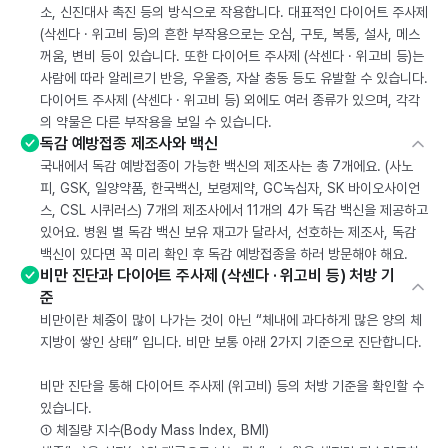
소, 신진대사 촉진 등의 방식으로 작용합니다. 대표적인 다이어트 주사제
(삭센다 · 위고비 등)의 흔한 부작용으로는 오심, 구토, 복통, 설사, 메스
꺼움, 변비 등이 있습니다. 또한 다이어트 주사제 (삭센다 · 위고비 등)는
사람에 따라 알레르기 반응, 우울증, 자살 충동 등도 유발할 수 있습니다.
다이어트 주사제 (삭센다 · 위고비 등) 외에도 여러 종류가 있으며, 각각
의 약물은 다른 부작용을 보일 수 있습니다.
독감 예방접종 제조사와 백신
국내에서 독감 예방접종이 가능한 백신의 제조사는 총 7개에요. (사노
피, GSK, 일양약품, 한국백신, 보령제약, GC녹십자, SK 바이오사이언
스, CSL 시퀴러스) 7개의 제조사에서 11개의 4가 독감 백신을 제공하고
있어요. 병원 별 독감 백신 보유 재고가 달라서, 선호하는 제조사, 독감
백신이 있다면 꼭 미리 확인 후 독감 예방접종을 하러 방문해야 해요.
비만 진단과 다이어트 주사제 (삭센다 · 위고비 등) 처방 기
준
비만이란 체중이 많이 나가는 것이 아닌 “체내에 과다하게 많은 양의 체
지방이 쌓인 상태” 입니다. 비만 보통 아래 2가지 기준으로 진단합니다.
비만 진단을 통해 다이어트 주사제 (위고비) 등의 처방 기준을 확인할 수
있습니다.
① 체질량 지수(Body Mass Index, BMI)