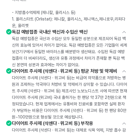
- 지방흡수억제제 (제니칼, 올리시스 등)
1. 올리스타트 (Orlistat): 제니칼, 올리시스, 제니엑스,제니로우,리피다
운, 올리엣
독감 예방접종 국내산 백신과 수입산 백신
독감 예방접종은 국산과 수입산 모두 동일한 성분으로 제조되어 독감 백
신의 효능에 있어서 차이가 없어요. 독감 예방접종은 모든 기업들이 세계
보건기구에서 동일한 바이러스를 배분받아 생산돼요. 수입된 독감 예방
접종이 더 비싸더라도, 생산과 유통 과정에서 차이가 존재할 뿐 독감 백
신 본연의 성분과 효과에는 차이가 없어요.
다이어트 주사제 (삭센다 · 위고비 등) 평균 처방 및 약제비
다이어트 주사제 (삭센다 · 위고비 등)는 비급여 의약품으로 처방하는 병
원과 조제하는 약국마다 처방비 및 약제비가 상이할 수 있습니다. 다이어
트 주사제 (삭센다 · 위고비 등) 제조사인 노보노디스트 사에 따르면 현재
다이어트 주사제 (위고비) 국내 출하가는 한 펜당 약 37만 2천원으로 책
정되었습니다. 현재 업계에서는 유통비와 진료비를 포함하면 실제 환자
가 부담하는 비용은 다이어트 주사제 (삭센다 · 위고비 등) 한 펜당 80만
원~100만원으로 형성될 것으로 예상됩니다.
다이어트 주사제 (삭센다 · 위고비 등) 부작용
다이어트 주사제 (삭센다 · 위고비 등)는 대체로 식욕 억제, 지방 흡수 감