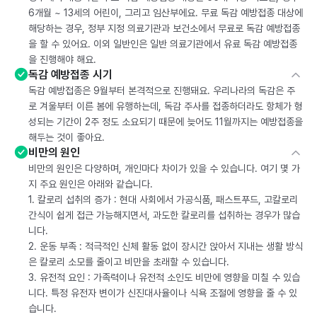
6개월 ~ 13세의 어린이, 그리고 임산부에요. 무료 독감 예방접종 대상에
해당하는 경우, 정부 지정 의료기관과 보건소에서 무료로 독감 예방접종
을 할 수 있어요. 이외 일반인은 일반 의료기관에서 유료 독감 예방접종
을 진행해야 해요.
독감 예방접종 시기
독감 예방접종은 9월부터 본격적으로 진행돼요. 우리나라의 독감은 주
로 겨울부터 이른 봄에 유행하는데, 독감 주사를 접종하더라도 항체가 형
성되는 기간이 2주 정도 소요되기 때문에 늦어도 11월까지는 예방접종을
해두는 것이 좋아요.
비만의 원인
비만의 원인은 다양하며, 개인마다 차이가 있을 수 있습니다. 여기 몇 가
지 주요 원인은 아래와 같습니다.
1. 칼로리 섭취의 증가 : 현대 사회에서 가공식품, 패스트푸드, 고칼로리
간식이 쉽게 접근 가능해지면서, 과도한 칼로리를 섭취하는 경우가 많습
니다.
2. 운동 부족 : 적극적인 신체 활동 없이 장시간 앉아서 지내는 생활 방식
은 칼로리 소모를 줄이고 비만을 초래할 수 있습니다.
3. 유전적 요인 : 가족력이나 유전적 소인도 비만에 영향을 미칠 수 있습
니다. 특정 유전자 변이가 신진대사율이나 식욕 조절에 영향을 줄 수 있
습니다.