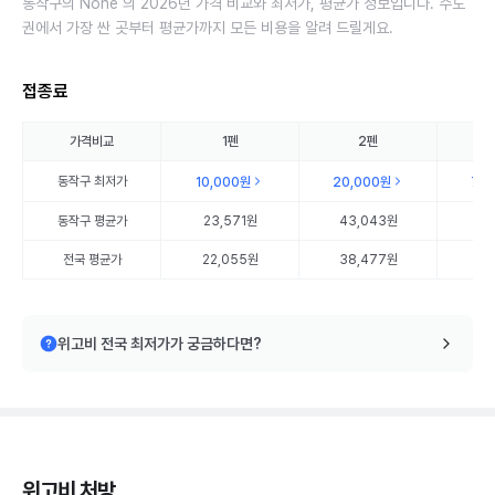
동작구의 None 의 2026년 가격 비교와 최저가, 평균가 정보입니다. 수도
권에서 가장 싼 곳부터 평균가까지 모든 비용을 알려 드릴게요.
접종료
가격비교
1펜
2펜
동작구
최저가
10,000원
20,000원
75
동작구
평균가
23,571원
43,043원
80
전국 평균가
22,055원
38,477원
56
위고비 전국 최저가가 궁금하다면?
위고비 처방,