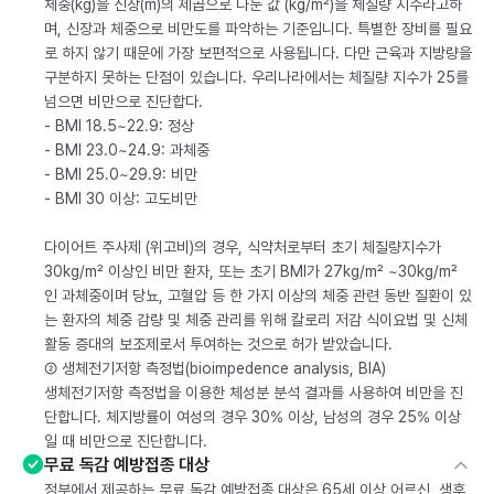
체중(kg)을 신장(m)의 제곱으로 나눈 값 (kg/m²)을 체질량 지수라고하
며, 신장과 체중으로 비만도를 파악하는 기준입니다. 특별한 장비를 필요
로 하지 않기 때문에 가장 보편적으로 사용됩니다. 다만 근육과 지방량을
구분하지 못하는 단점이 있습니다. 우리나라에서는 체질량 지수가 25를
넘으면 비만으로 진단합다.
- BMI 18.5~22.9: 정상
- BMI 23.0~24.9: 과체중
- BMI 25.0~29.9: 비만
- BMI 30 이상: 고도비만
다이어트 주사제 (위고비)의 경우, 식약처로부터 초기 체질량지수가
30kg/m² 이상인 비만 환자, 또는 초기 BMI가 27kg/m² ~30kg/m²
인 과체중이며 당뇨, 고혈압 등 한 가지 이상의 체중 관련 동반 질환이 있
는 환자의 체중 감량 및 체중 관리를 위해 칼로리 저감 식이요법 및 신체
활동 증대의 보조제로서 투여하는 것으로 허가 받았습니다.
② 생체전기저항 측정법(bioimpedence analysis, BIA)
생체전기저항 측정법을 이용한 체성분 분석 결과를 사용하여 비만을 진
단합니다. 체지방률이 여성의 경우 30% 이상, 남성의 경우 25% 이상
일 때 비만으로 진단합니다.
무료 독감 예방접종 대상
정부에서 제공하는 무료 독감 예방접종 대상은 65세 이상 어르신, 생후