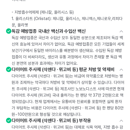
- 지방흡수억제제 (제니칼, 올리시스 등)
1. 올리스타트 (Orlistat): 제니칼, 올리시스, 제니엑스,제니로우,리피다
운, 올리엣
독감 예방접종 국내산 백신과 수입산 백신
독감 예방접종은 국산과 수입산 모두 동일한 성분으로 제조되어 독감 백
신의 효능에 있어서 차이가 없어요. 독감 예방접종은 모든 기업들이 세계
보건기구에서 동일한 바이러스를 배분받아 생산돼요. 수입된 독감 예방
접종이 더 비싸더라도, 생산과 유통 과정에서 차이가 존재할 뿐 독감 백
신 본연의 성분과 효과에는 차이가 없어요.
다이어트 주사제 (삭센다 · 위고비 등) 평균 처방 및 약제비
다이어트 주사제 (삭센다 · 위고비 등)는 비급여 의약품으로 처방하는 병
원과 조제하는 약국마다 처방비 및 약제비가 상이할 수 있습니다. 다이어
트 주사제 (삭센다 · 위고비 등) 제조사인 노보노디스트 사에 따르면 현재
다이어트 주사제 (위고비) 국내 출하가는 한 펜당 약 37만 2천원으로 책
정되었습니다. 현재 업계에서는 유통비와 진료비를 포함하면 실제 환자
가 부담하는 비용은 다이어트 주사제 (삭센다 · 위고비 등) 한 펜당 80만
원~100만원으로 형성될 것으로 예상됩니다.
다이어트 주사제 (삭센다 · 위고비 등) 부작용
다이어트 주사제 (삭센다 · 위고비 등)는 대체로 식욕 억제, 지방 흡수 감