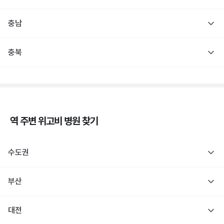
충남
충북
역 주변
위고비
병원 찾기
수도권
부산
대전