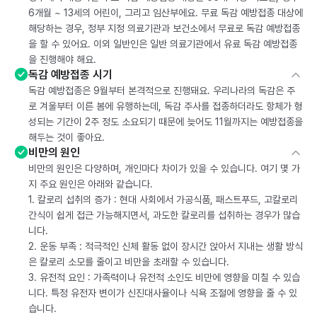
6개월 ~ 13세의 어린이, 그리고 임산부에요. 무료 독감 예방접종 대상에
해당하는 경우, 정부 지정 의료기관과 보건소에서 무료로 독감 예방접종
을 할 수 있어요. 이외 일반인은 일반 의료기관에서 유료 독감 예방접종
을 진행해야 해요.
독감 예방접종 시기
독감 예방접종은 9월부터 본격적으로 진행돼요. 우리나라의 독감은 주
로 겨울부터 이른 봄에 유행하는데, 독감 주사를 접종하더라도 항체가 형
성되는 기간이 2주 정도 소요되기 때문에 늦어도 11월까지는 예방접종을
해두는 것이 좋아요.
비만의 원인
비만의 원인은 다양하며, 개인마다 차이가 있을 수 있습니다. 여기 몇 가
지 주요 원인은 아래와 같습니다.
1. 칼로리 섭취의 증가 : 현대 사회에서 가공식품, 패스트푸드, 고칼로리
간식이 쉽게 접근 가능해지면서, 과도한 칼로리를 섭취하는 경우가 많습
니다.
2. 운동 부족 : 적극적인 신체 활동 없이 장시간 앉아서 지내는 생활 방식
은 칼로리 소모를 줄이고 비만을 초래할 수 있습니다.
3. 유전적 요인 : 가족력이나 유전적 소인도 비만에 영향을 미칠 수 있습
니다. 특정 유전자 변이가 신진대사율이나 식욕 조절에 영향을 줄 수 있
습니다.