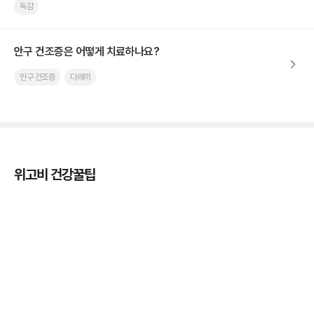
독감
안구 건조증은 어떻게 치료하나요?
안구 건조증
다래끼
위고비 건강꿀팁
열사병 후유증, 언제까지 지켜볼까
3분 꿀팁
열사병 응급처치, 어디까지 식혀야할까?