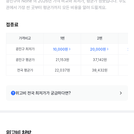
광진구의 None 의 2026년 가격 비교와 최저가, 평균가 정보입니다. 수도
권에서 가장 싼 곳부터 평균가까지 모든 비용을 알려 드릴게요.
접종료
가격비교
1펜
2펜
광진구
최저가
10,000원
20,000원
20
광진구
평균가
21,153원
37,142원
55
전국 평균가
22,037원
38,432원
56
위고비 전국 최저가가 궁금하다면?
위고비 처방,