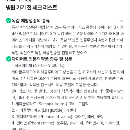
병원 가기 전 체크 리스트
독감 예방접종의 종류
독감 예방접종은 예방할 수 있는 독감 바이러스 종류의 수에 따라 3가와
4가 백신으로 나뉘어요. 3가 독감 백신은 A형 바이러스 2가지와 B형 바
이러스 1가지를 예방하고, 4가 독감 백신은 인플루엔자 A형과 B형 바이
러스를 각각 2가지씩 예방할 수 있어요. 현재는 대부분의 병원에서 4가
독감 백신으로 독감 예방접종을 진행하고 있어요.
다이어트 전문의약품 종류 및 성분
- 식욕억제제 (삭센다 · 위고비 등)
세마글루티드와 리라클루타이드 성분을 가진 위고비와 삭센다 같은 다이
어트 주사제들은 GLP-1 수용체 효능제로 작용하여 포만감 및 팽만감 증
가와 함께, 식욕을 감소시켜 체중 조절에 도움을 줍니다.
펜디메트라진 및 펜터민 성분의 식욕억제제는 향정신성 의약품에 해당되
며, 내성 및 오남용의 우려가 있어 의료진의 지도 하에 복용해야 합니다.
1. 세마글루티드 (Semaglutide): 위고비, 오젬픽
2. 리라클루타이드 (Liraglutide): 삭센다
3. 펜디메트라진 (Phendimetrazine): 디어트, 페닝, 푸링
4. 펜터민 (Phentermine): 로우칼, 큐시미아, 휴터민세미, 디에타민,
아디펙스