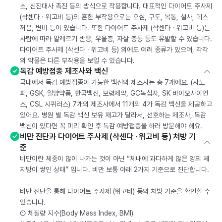
소, 신진대사 촉진 등의 방식으로 작용합니다. 대표적인 다이어트 주사제
(삭센다 · 위고비 등)의 흔한 부작용으로는 오심, 구토, 복통, 설사, 메스
꺼움, 변비 등이 있습니다. 또한 다이어트 주사제 (삭센다 · 위고비 등)는
사람에 따라 알레르기 반응, 우울증, 자살 충동 등도 유발할 수 있습니다.
다이어트 주사제 (삭센다 · 위고비 등) 외에도 여러 종류가 있으며, 각각
의 약물은 다른 부작용을 보일 수 있습니다.
독감 예방접종 제조사와 백신
국내에서 독감 예방접종이 가능한 백신의 제조사는 총 7개에요. (사노
피, GSK, 일양약품, 한국백신, 보령제약, GC녹십자, SK 바이오사이언
스, CSL 시퀴러스) 7개의 제조사에서 11개의 4가 독감 백신을 제공하고
있어요. 병원 별 독감 백신 보유 재고가 달라서, 선호하는 제조사, 독감
백신이 있다면 꼭 미리 확인 후 독감 예방접종을 하러 방문해야 해요.
비만 진단과 다이어트 주사제 (삭센다 · 위고비 등) 처방 기
준
비만이란 체중이 많이 나가는 것이 아닌 “체내에 과다하게 많은 양의 체
지방이 쌓인 상태” 입니다. 비만 보통 아래 2가지 기준으로 진단합니다.
비만 진단을 통해 다이어트 주사제 (위고비) 등의 처방 기준을 확인할 수
있습니다.
① 체질량 지수(Body Mass Index, BMI)