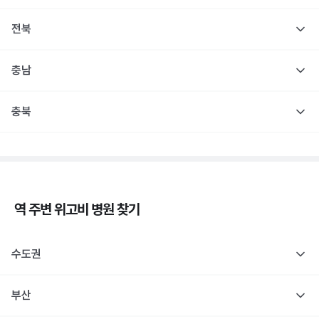
전북
충남
충북
역 주변
위고비
병원 찾기
수도권
부산