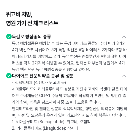
위고비 처방,
병원 가기 전 체크 리스트
독감 예방접종의 종류
독감 예방접종은 예방할 수 있는 독감 바이러스 종류의 수에 따라 3가와
4가 백신으로 나뉘어요. 3가 독감 백신은 A형 바이러스 2가지와 B형 바
이러스 1가지를 예방하고, 4가 독감 백신은 인플루엔자 A형과 B형 바이
러스를 각각 2가지씩 예방할 수 있어요. 현재는 대부분의 병원에서 4가
독감 백신으로 독감 예방접종을 진행하고 있어요.
다이어트 전문의약품 종류 및 성분
- 식욕억제제 (삭센다 · 위고비 등)
세마글루티드와 리라클루타이드 성분을 가진 위고비와 삭센다 같은 다이
어트 주사제들은 GLP-1 수용체 효능제로 작용하여 포만감 및 팽만감 증
가와 함께, 식욕을 감소시켜 체중 조절에 도움을 줍니다.
펜디메트라진 및 펜터민 성분의 식욕억제제는 향정신성 의약품에 해당되
며, 내성 및 오남용의 우려가 있어 의료진의 지도 하에 복용해야 합니다.
1. 세마글루티드 (Semaglutide): 위고비, 오젬픽
2. 리라클루타이드 (Liraglutide): 삭센다