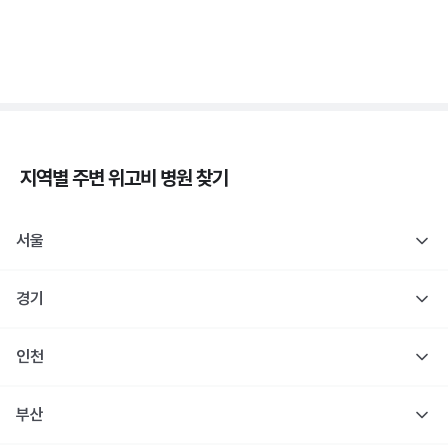
당
3분 꿀팁 ㆍ #당뇨
지역별 주변
위고비
병원 찾기
서울
경기
인천
부산