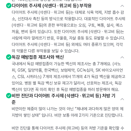
다이어트 주사제 (삭센다 · 위고비 등) 부작용
다이어트 주사제 (삭센다 · 위고비 등)는 대체로 식욕 억제, 지방 흡수 감
소, 신진대사 촉진 등의 방식으로 작용합니다. 대표적인 다이어트 주사제
(삭센다 · 위고비 등)의 흔한 부작용으로는 오심, 구토, 복통, 설사, 메스
꺼움, 변비 등이 있습니다. 또한 다이어트 주사제 (삭센다 · 위고비 등)는
사람에 따라 알레르기 반응, 우울증, 자살 충동 등도 유발할 수 있습니다.
다이어트 주사제 (삭센다 · 위고비 등) 외에도 여러 종류가 있으며, 각각
의 약물은 다른 부작용을 보일 수 있습니다.
독감 예방접종 제조사와 백신
국내에서 독감 예방접종이 가능한 백신의 제조사는 총 7개에요. (사노
피, GSK, 일양약품, 한국백신, 보령제약, GC녹십자, SK 바이오사이언
스, CSL 시퀴러스) 7개의 제조사에서 11개의 4가 독감 백신을 제공하고
있어요. 병원 별 독감 백신 보유 재고가 달라서, 선호하는 제조사, 독감
백신이 있다면 꼭 미리 확인 후 독감 예방접종을 하러 방문해야 해요.
비만 진단과 다이어트 주사제 (삭센다 · 위고비 등) 처방 기
준
비만이란 체중이 많이 나가는 것이 아닌 “체내에 과다하게 많은 양의 체
지방이 쌓인 상태” 입니다. 비만 보통 아래 2가지 기준으로 진단합니다.
비만 진단을 통해 다이어트 주사제 (위고비) 등의 처방 기준을 확인할 수