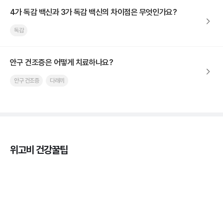
4가 독감 백신과 3가 독감 백신의 차이점은 무엇인가요?
독감
안구 건조증은 어떻게 치료하나요?
안구 건조증
다래끼
위고비 건강꿀팁
열사병 후유증, 언제까지 지켜볼까
3분 꿀팁