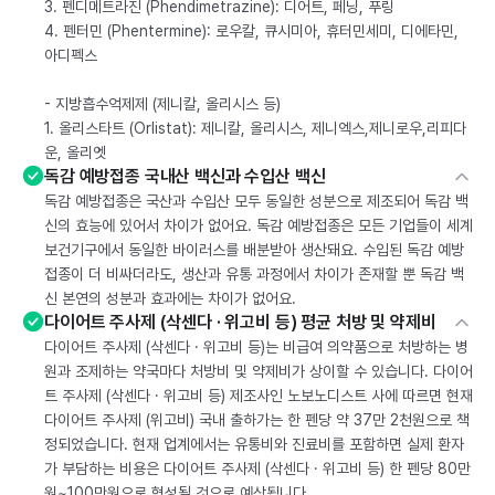
3. 펜디메트라진 (Phendimetrazine): 디어트, 페닝, 푸링
4. 펜터민 (Phentermine): 로우칼, 큐시미아, 휴터민세미, 디에타민,
아디펙스
- 지방흡수억제제 (제니칼, 올리시스 등)
1. 올리스타트 (Orlistat): 제니칼, 올리시스, 제니엑스,제니로우,리피다
운, 올리엣
독감 예방접종 국내산 백신과 수입산 백신
독감 예방접종은 국산과 수입산 모두 동일한 성분으로 제조되어 독감 백
신의 효능에 있어서 차이가 없어요. 독감 예방접종은 모든 기업들이 세계
보건기구에서 동일한 바이러스를 배분받아 생산돼요. 수입된 독감 예방
접종이 더 비싸더라도, 생산과 유통 과정에서 차이가 존재할 뿐 독감 백
신 본연의 성분과 효과에는 차이가 없어요.
다이어트 주사제 (삭센다 · 위고비 등) 평균 처방 및 약제비
다이어트 주사제 (삭센다 · 위고비 등)는 비급여 의약품으로 처방하는 병
원과 조제하는 약국마다 처방비 및 약제비가 상이할 수 있습니다. 다이어
트 주사제 (삭센다 · 위고비 등) 제조사인 노보노디스트 사에 따르면 현재
다이어트 주사제 (위고비) 국내 출하가는 한 펜당 약 37만 2천원으로 책
정되었습니다. 현재 업계에서는 유통비와 진료비를 포함하면 실제 환자
가 부담하는 비용은 다이어트 주사제 (삭센다 · 위고비 등) 한 펜당 80만
원~100만원으로 형성될 것으로 예상됩니다.