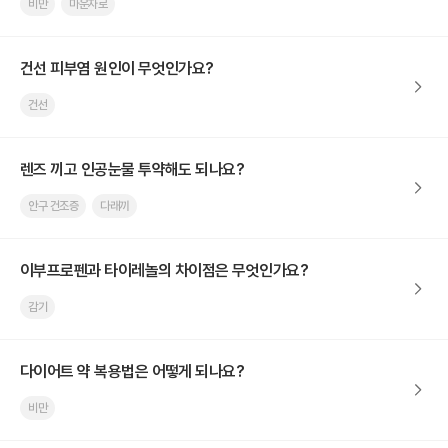
비만
마운자로
건선 피부염 원인이 무엇인가요?
건선
렌즈 끼고 인공눈물 투약해도 되나요?
안구 건조증
다래끼
이부프로펜과 타이레놀의 차이점은 무엇인가요?
감기
다이어트 약 복용법은 어떻게 되나요?
비만