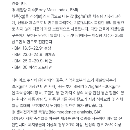
있습니다.
① 체질량 지수(Body Mass Index, BMI)
체중(kg)을 신장(m)의 제곱으로 나눈 값 (kg/m²)을 체질량 지수라고하
며, 신장과 체중으로 비만도를 파악하는 기준입니다. 특별한 장비를 필요
로 하지 않기 때문에 가장 보편적으로 사용됩니다. 다만 근육과 지방량을
구분하지 못하는 단점이 있습니다. 우리나라에서는 체질량 지수가 25를
넘으면 비만으로 진단합다.
- BMI 18.5~22.9: 정상
- BMI 23.0~24.9: 과체중
- BMI 25.0~29.9: 비만
- BMI 30 이상: 고도비만
다이어트 주사제 (위고비)의 경우, 식약처로부터 초기 체질량지수가
30kg/m² 이상인 비만 환자, 또는 초기 BMI가 27kg/m² ~30kg/m²
인 과체중이며 당뇨, 고혈압 등 한 가지 이상의 체중 관련 동반 질환이 있
는 환자의 체중 감량 및 체중 관리를 위해 칼로리 저감 식이요법 및 신체
활동 증대의 보조제로서 투여하는 것으로 허가 받았습니다.
② 생체전기저항 측정법(bioimpedence analysis, BIA)
생체전기저항 측정법을 이용한 체성분 분석 결과를 사용하여 비만을 진
단합니다. 체지방률이 여성의 경우 30% 이상, 남성의 경우 25% 이상