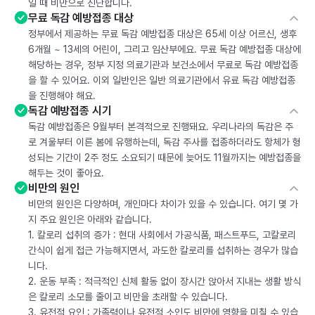
일 때 비만으로 진단합니다.
무료 독감 예방접종 대상
정부에서 제공하는 무료 독감 예방접종 대상은 65세 이상 어르신, 생후
6개월 ~ 13세의 어린이, 그리고 임산부에요. 무료 독감 예방접종 대상에
해당하는 경우, 정부 지정 의료기관과 보건소에서 무료로 독감 예방접종
을 할 수 있어요. 이외 일반인은 일반 의료기관에서 유료 독감 예방접종
을 진행해야 해요.
독감 예방접종 시기
독감 예방접종은 9월부터 본격적으로 진행돼요. 우리나라의 독감은 주
로 겨울부터 이른 봄에 유행하는데, 독감 주사를 접종하더라도 항체가 형
성되는 기간이 2주 정도 소요되기 때문에 늦어도 11월까지는 예방접종을
해두는 것이 좋아요.
비만의 원인
비만의 원인은 다양하며, 개인마다 차이가 있을 수 있습니다. 여기 몇 가
지 주요 원인은 아래와 같습니다.
1. 칼로리 섭취의 증가 : 현대 사회에서 가공식품, 패스트푸드, 고칼로리
간식이 쉽게 접근 가능해지면서, 과도한 칼로리를 섭취하는 경우가 많습
니다.
2. 운동 부족 : 적극적인 신체 활동 없이 장시간 앉아서 지내는 생활 방식
은 칼로리 소모를 줄이고 비만을 초래할 수 있습니다.
3. 유전적 요인 : 가족력이나 유전적 소인도 비만에 영향을 미칠 수 있습