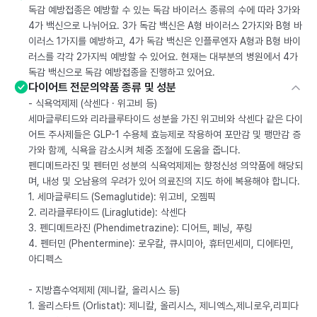
독감 예방접종은 예방할 수 있는 독감 바이러스 종류의 수에 따라 3가와
4가 백신으로 나뉘어요. 3가 독감 백신은 A형 바이러스 2가지와 B형 바
이러스 1가지를 예방하고, 4가 독감 백신은 인플루엔자 A형과 B형 바이
러스를 각각 2가지씩 예방할 수 있어요. 현재는 대부분의 병원에서 4가
독감 백신으로 독감 예방접종을 진행하고 있어요.
다이어트 전문의약품 종류 및 성분
- 식욕억제제 (삭센다 · 위고비 등)
세마글루티드와 리라클루타이드 성분을 가진 위고비와 삭센다 같은 다이
어트 주사제들은 GLP-1 수용체 효능제로 작용하여 포만감 및 팽만감 증
가와 함께, 식욕을 감소시켜 체중 조절에 도움을 줍니다.
펜디메트라진 및 펜터민 성분의 식욕억제제는 향정신성 의약품에 해당되
며, 내성 및 오남용의 우려가 있어 의료진의 지도 하에 복용해야 합니다.
1. 세마글루티드 (Semaglutide): 위고비, 오젬픽
2. 리라클루타이드 (Liraglutide): 삭센다
3. 펜디메트라진 (Phendimetrazine): 디어트, 페닝, 푸링
4. 펜터민 (Phentermine): 로우칼, 큐시미아, 휴터민세미, 디에타민,
아디펙스
- 지방흡수억제제 (제니칼, 올리시스 등)
1. 올리스타트 (Orlistat): 제니칼, 올리시스, 제니엑스,제니로우,리피다