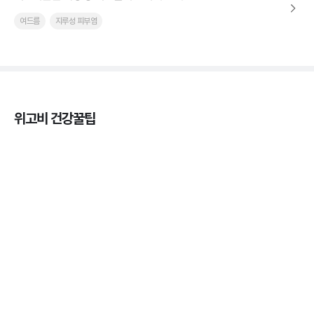
여드름
지루성 피부염
위고비 건강꿀팁
마운자로 효과, 언제부터 나타날까?
3분 꿀팁 ㆍ #마운자로
마운자로 온누리상품권으로 결제 가능한가요? — 최
저가 처방 꿀팁
3분 꿀팁 ㆍ #비만 #마운자로