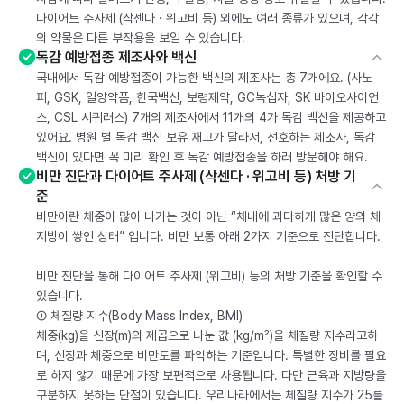
다이어트 주사제 (삭센다 · 위고비 등) 외에도 여러 종류가 있으며, 각각
의 약물은 다른 부작용을 보일 수 있습니다.
독감 예방접종 제조사와 백신
국내에서 독감 예방접종이 가능한 백신의 제조사는 총 7개에요. (사노
피, GSK, 일양약품, 한국백신, 보령제약, GC녹십자, SK 바이오사이언
스, CSL 시퀴러스) 7개의 제조사에서 11개의 4가 독감 백신을 제공하고
있어요. 병원 별 독감 백신 보유 재고가 달라서, 선호하는 제조사, 독감
백신이 있다면 꼭 미리 확인 후 독감 예방접종을 하러 방문해야 해요.
비만 진단과 다이어트 주사제 (삭센다 · 위고비 등) 처방 기
준
비만이란 체중이 많이 나가는 것이 아닌 “체내에 과다하게 많은 양의 체
지방이 쌓인 상태” 입니다. 비만 보통 아래 2가지 기준으로 진단합니다.
비만 진단을 통해 다이어트 주사제 (위고비) 등의 처방 기준을 확인할 수
있습니다.
① 체질량 지수(Body Mass Index, BMI)
체중(kg)을 신장(m)의 제곱으로 나눈 값 (kg/m²)을 체질량 지수라고하
며, 신장과 체중으로 비만도를 파악하는 기준입니다. 특별한 장비를 필요
로 하지 않기 때문에 가장 보편적으로 사용됩니다. 다만 근육과 지방량을
구분하지 못하는 단점이 있습니다. 우리나라에서는 체질량 지수가 25를