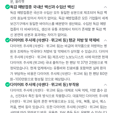
운, 올리엣
독감 예방접종 국내산 백신과 수입산 백신
독감 예방접종은 국산과 수입산 모두 동일한 성분으로 제조되어 독감 백
신의 효능에 있어서 차이가 없어요. 독감 예방접종은 모든 기업들이 세계
보건기구에서 동일한 바이러스를 배분받아 생산돼요. 수입된 독감 예방
접종이 더 비싸더라도, 생산과 유통 과정에서 차이가 존재할 뿐 독감 백
신 본연의 성분과 효과에는 차이가 없어요.
다이어트 주사제 (삭센다 · 위고비 등) 평균 처방 및 약제비
다이어트 주사제 (삭센다 · 위고비 등)는 비급여 의약품으로 처방하는 병
원과 조제하는 약국마다 처방비 및 약제비가 상이할 수 있습니다. 다이어
트 주사제 (삭센다 · 위고비 등) 제조사인 노보노디스트 사에 따르면 현재
다이어트 주사제 (위고비) 국내 출하가는 한 펜당 약 37만 2천원으로 책
정되었습니다. 현재 업계에서는 유통비와 진료비를 포함하면 실제 환자
가 부담하는 비용은 다이어트 주사제 (삭센다 · 위고비 등) 한 펜당 80만
원~100만원으로 형성될 것으로 예상됩니다.
다이어트 주사제 (삭센다 · 위고비 등) 부작용
다이어트 주사제 (삭센다 · 위고비 등)는 대체로 식욕 억제, 지방 흡수 감
소, 신진대사 촉진 등의 방식으로 작용합니다. 대표적인 다이어트 주사제
(삭센다 · 위고비 등)의 흔한 부작용으로는 오심, 구토, 복통, 설사, 메스
꺼움, 변비 등이 있습니다. 또한 다이어트 주사제 (삭센다 · 위고비 등)는
사람에 따라 알레르기 반응, 우울증, 자살 충동 등도 유발할 수 있습니다.