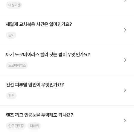
대상포진
해열제 교차복용 시간은 얼마인가요?
감기
아기 노로바이러스 빨리 낫는 법이 무엇인가요?
노로바이러스
건선 피부염 원인이 무엇인가요?
건선
렌즈 끼고 인공눈물 투약해도 되나요?
안구 건조증
다래끼