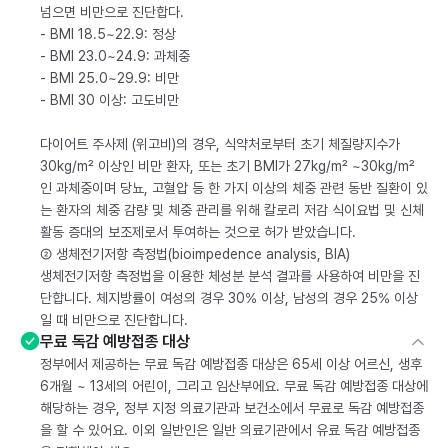
넘으면 비만으로 진단합다.
- BMI 18.5~22.9: 정상
- BMI 23.0~24.9: 과체중
- BMI 25.0~29.9: 비만
- BMI 30 이상: 고도비만
다이어트 주사제 (위고비)의 경우, 식약처로부터 초기 체질량지수가
30kg/m² 이상인 비만 환자, 또는 초기 BMI가 27kg/m² ~30kg/m²
인 과체중이며 당뇨, 고혈압 등 한 가지 이상의 체중 관련 동반 질환이 있
는 환자의 체중 감량 및 체중 관리를 위해 칼로리 저감 식이요법 및 신체
활동 증대의 보조제로서 투여하는 것으로 허가 받았습니다.
② 생체전기저항 측정법(bioimpedence analysis, BIA)
생체전기저항 측정법을 이용한 체성분 분석 결과를 사용하여 비만을 진
단합니다. 체지방률이 여성의 경우 30% 이상, 남성의 경우 25% 이상
일 때 비만으로 진단합니다.
무료 독감 예방접종 대상
정부에서 제공하는 무료 독감 예방접종 대상은 65세 이상 어르신, 생후
6개월 ~ 13세의 어린이, 그리고 임산부에요. 무료 독감 예방접종 대상에
해당하는 경우, 정부 지정 의료기관과 보건소에서 무료로 독감 예방접종
을 할 수 있어요. 이외 일반인은 일반 의료기관에서 유료 독감 예방접종