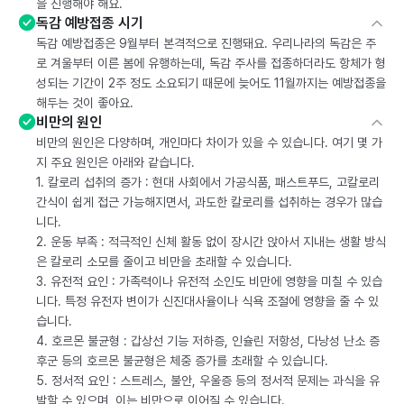
을 진행해야 해요.
독감 예방접종 시기
독감 예방접종은 9월부터 본격적으로 진행돼요. 우리나라의 독감은 주
로 겨울부터 이른 봄에 유행하는데, 독감 주사를 접종하더라도 항체가 형
성되는 기간이 2주 정도 소요되기 때문에 늦어도 11월까지는 예방접종을
해두는 것이 좋아요.
비만의 원인
비만의 원인은 다양하며, 개인마다 차이가 있을 수 있습니다. 여기 몇 가
지 주요 원인은 아래와 같습니다.
1. 칼로리 섭취의 증가 : 현대 사회에서 가공식품, 패스트푸드, 고칼로리
간식이 쉽게 접근 가능해지면서, 과도한 칼로리를 섭취하는 경우가 많습
니다.
2. 운동 부족 : 적극적인 신체 활동 없이 장시간 앉아서 지내는 생활 방식
은 칼로리 소모를 줄이고 비만을 초래할 수 있습니다.
3. 유전적 요인 : 가족력이나 유전적 소인도 비만에 영향을 미칠 수 있습
니다. 특정 유전자 변이가 신진대사율이나 식욕 조절에 영향을 줄 수 있
습니다.
4. 호르몬 불균형 : 갑상선 기능 저하증, 인슐린 저항성, 다낭성 난소 증
후군 등의 호르몬 불균형은 체중 증가를 초래할 수 있습니다.
5. 정서적 요인 : 스트레스, 불안, 우울증 등의 정서적 문제는 과식을 유
발할 수 있으며, 이는 비만으로 이어질 수 있습니다.