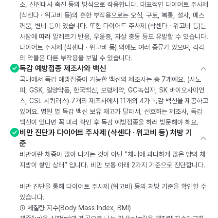
소, 신진대사 촉진 등의 방식으로 작용합니다. 대표적인 다이어트 주사제
(삭센다 · 위고비 등)의 흔한 부작용으로는 오심, 구토, 복통, 설사, 메스
꺼움, 변비 등이 있습니다. 또한 다이어트 주사제 (삭센다 · 위고비 등)는
사람에 따라 알레르기 반응, 우울증, 자살 충동 등도 유발할 수 있습니다.
다이어트 주사제 (삭센다 · 위고비 등) 외에도 여러 종류가 있으며, 각각
의 약물은 다른 부작용을 보일 수 있습니다.
독감 예방접종 제조사와 백신
국내에서 독감 예방접종이 가능한 백신의 제조사는 총 7개에요. (사노
피, GSK, 일양약품, 한국백신, 보령제약, GC녹십자, SK 바이오사이언
스, CSL 시퀴러스) 7개의 제조사에서 11개의 4가 독감 백신을 제공하고
있어요. 병원 별 독감 백신 보유 재고가 달라서, 선호하는 제조사, 독감
백신이 있다면 꼭 미리 확인 후 독감 예방접종을 하러 방문해야 해요.
비만 진단과 다이어트 주사제 (삭센다 · 위고비 등) 처방 기
준
비만이란 체중이 많이 나가는 것이 아닌 “체내에 과다하게 많은 양의 체
지방이 쌓인 상태” 입니다. 비만 보통 아래 2가지 기준으로 진단합니다.
비만 진단을 통해 다이어트 주사제 (위고비) 등의 처방 기준을 확인할 수
있습니다.
① 체질량 지수(Body Mass Index, BMI)