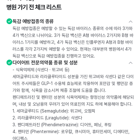
병원 가기 전 체크 리스트
독감 예방접종의 종류
독감 예방접종은 예방할 수 있는 독감 바이러스 종류의 수에 따라 3가와
4가 백신으로 나뉘어요. 3가 독감 백신은 A형 바이러스 2가지와 B형 바
이러스 1가지를 예방하고, 4가 독감 백신은 인플루엔자 A형과 B형 바이
러스를 각각 2가지씩 예방할 수 있어요. 현재는 대부분의 병원에서 4가
독감 백신으로 독감 예방접종을 진행하고 있어요.
다이어트 전문의약품 종류 및 성분
- 식욕억제제 (삭센다 · 위고비 등)
세마글루티드와 리라클루타이드 성분을 가진 위고비와 삭센다 같은 다이
어트 주사제들은 GLP-1 수용체 효능제로 작용하여 포만감 및 팽만감 증
가와 함께, 식욕을 감소시켜 체중 조절에 도움을 줍니다.
펜디메트라진 및 펜터민 성분의 식욕억제제는 향정신성 의약품에 해당되
며, 내성 및 오남용의 우려가 있어 의료진의 지도 하에 복용해야 합니다.
1. 세마글루티드 (Semaglutide): 위고비, 오젬픽
2. 리라클루타이드 (Liraglutide): 삭센다
3. 펜디메트라진 (Phendimetrazine): 디어트, 페닝, 푸링
4. 펜터민 (Phentermine): 로우칼, 큐시미아, 휴터민세미, 디에타민,
아디펙스