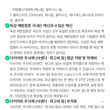
- 지방흡수억제제 (제니칼, 올리시스 등)
1. 올리스타트 (Orlistat): 제니칼, 올리시스, 제니엑스,제니로우,리피다
운, 올리엣
독감 예방접종 국내산 백신과 수입산 백신
독감 예방접종은 국산과 수입산 모두 동일한 성분으로 제조되어 독감 백
신의 효능에 있어서 차이가 없어요. 독감 예방접종은 모든 기업들이 세계
보건기구에서 동일한 바이러스를 배분받아 생산돼요. 수입된 독감 예방
접종이 더 비싸더라도, 생산과 유통 과정에서 차이가 존재할 뿐 독감 백
신 본연의 성분과 효과에는 차이가 없어요.
다이어트 주사제 (삭센다 · 위고비 등) 평균 처방 및 약제비
다이어트 주사제 (삭센다 · 위고비 등)는 비급여 의약품으로 처방하는 병
원과 조제하는 약국마다 처방비 및 약제비가 상이할 수 있습니다. 다이어
트 주사제 (삭센다 · 위고비 등) 제조사인 노보노디스트 사에 따르면 현재
다이어트 주사제 (위고비) 국내 출하가는 한 펜당 약 37만 2천원으로 책
정되었습니다. 현재 업계에서는 유통비와 진료비를 포함하면 실제 환자
가 부담하는 비용은 다이어트 주사제 (삭센다 · 위고비 등) 한 펜당 80만
원~100만원으로 형성될 것으로 예상됩니다.
다이어트 주사제 (삭센다 · 위고비 등) 부작용
다이어트 주사제 (삭센다 · 위고비 등)는 대체로 식욕 억제, 지방 흡수 감