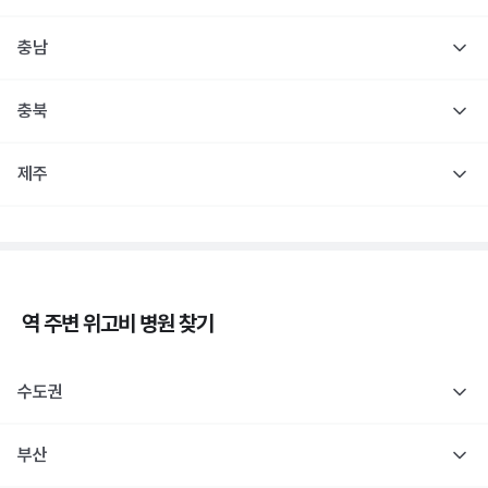
충남
충북
제주
역 주변
위고비
병원 찾기
수도권
부산