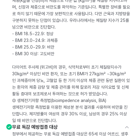
체중(kg)을 신장(m)의 제곱으로 나눈 값 (kg/m²)을 체질량 지수라고하
며, 신장과 체중으로 비만도를 파악하는 기준입니다. 특별한 장비를 필요
로 하지 않기 때문에 가장 보편적으로 사용됩니다. 다만 근육과 지방량을
구분하지 못하는 단점이 있습니다. 우리나라에서는 체질량 지수가 25를
넘으면 비만으로 진단합다.
- BMI 18.5~22.9: 정상
- BMI 23.0~24.9: 과체중
- BMI 25.0~29.9: 비만
- BMI 30 이상: 고도비만
다이어트 주사제 (위고비)의 경우, 식약처로부터 초기 체질량지수가
30kg/m² 이상인 비만 환자, 또는 초기 BMI가 27kg/m² ~30kg/m²
인 과체중이며 당뇨, 고혈압 등 한 가지 이상의 체중 관련 동반 질환이 있
는 환자의 체중 감량 및 체중 관리를 위해 칼로리 저감 식이요법 및 신체
활동 증대의 보조제로서 투여하는 것으로 허가 받았습니다.
② 생체전기저항 측정법(bioimpedence analysis, BIA)
생체전기저항 측정법을 이용한 체성분 분석 결과를 사용하여 비만을 진
단합니다. 체지방률이 여성의 경우 30% 이상, 남성의 경우 25% 이상
일 때 비만으로 진단합니다.
무료 독감 예방접종 대상
정부에서 제공하는 무료 독감 예방접종 대상은 65세 이상 어르신, 생후