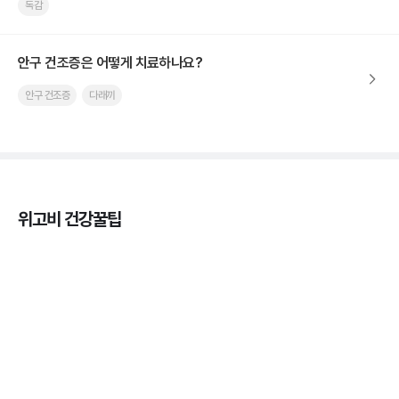
독감
안구 건조증은 어떻게 치료하나요?
안구 건조증
다래끼
위고비 건강꿀팁
열사병 후유증, 언제까지 지켜볼까
3분 꿀팁
열사병 응급처치, 어디까지 식혀야할까?
3분 꿀팁