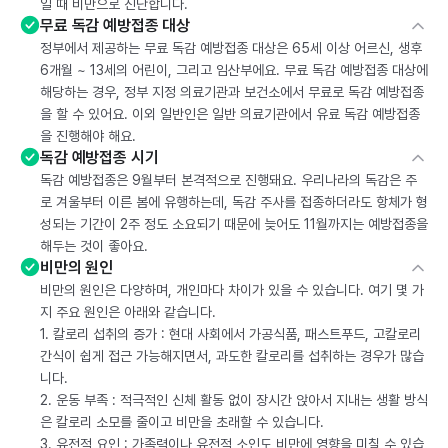
일 때 비만으로 진단합니다.
무료 독감 예방접종 대상
정부에서 제공하는 무료 독감 예방접종 대상은 65세 이상 어르신, 생후
6개월 ~ 13세의 어린이, 그리고 임산부에요. 무료 독감 예방접종 대상에
해당하는 경우, 정부 지정 의료기관과 보건소에서 무료로 독감 예방접종
을 할 수 있어요. 이외 일반인은 일반 의료기관에서 유료 독감 예방접종
을 진행해야 해요.
독감 예방접종 시기
독감 예방접종은 9월부터 본격적으로 진행돼요. 우리나라의 독감은 주
로 겨울부터 이른 봄에 유행하는데, 독감 주사를 접종하더라도 항체가 형
성되는 기간이 2주 정도 소요되기 때문에 늦어도 11월까지는 예방접종을
해두는 것이 좋아요.
비만의 원인
비만의 원인은 다양하며, 개인마다 차이가 있을 수 있습니다. 여기 몇 가
지 주요 원인은 아래와 같습니다.
1. 칼로리 섭취의 증가 : 현대 사회에서 가공식품, 패스트푸드, 고칼로리
간식이 쉽게 접근 가능해지면서, 과도한 칼로리를 섭취하는 경우가 많습
니다.
2. 운동 부족 : 적극적인 신체 활동 없이 장시간 앉아서 지내는 생활 방식
은 칼로리 소모를 줄이고 비만을 초래할 수 있습니다.
3. 유전적 요인 : 가족력이나 유전적 소인도 비만에 영향을 미칠 수 있습