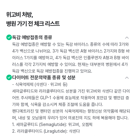
위고비 처방,
병원 가기 전 체크 리스트
독감 예방접종의 종류
독감 예방접종은 예방할 수 있는 독감 바이러스 종류의 수에 따라 3가와
4가 백신으로 나뉘어요. 3가 독감 백신은 A형 바이러스 2가지와 B형 바
이러스 1가지를 예방하고, 4가 독감 백신은 인플루엔자 A형과 B형 바이
러스를 각각 2가지씩 예방할 수 있어요. 현재는 대부분의 병원에서 4가
독감 백신으로 독감 예방접종을 진행하고 있어요.
다이어트 전문의약품 종류 및 성분
- 식욕억제제 (삭센다 · 위고비 등)
세마글루티드와 리라클루타이드 성분을 가진 위고비와 삭센다 같은 다이
어트 주사제들은 GLP-1 수용체 효능제로 작용하여 포만감 및 팽만감 증
가와 함께, 식욕을 감소시켜 체중 조절에 도움을 줍니다.
펜디메트라진 및 펜터민 성분의 식욕억제제는 향정신성 의약품에 해당되
며, 내성 및 오남용의 우려가 있어 의료진의 지도 하에 복용해야 합니다.
1. 세마글루티드 (Semaglutide): 위고비, 오젬픽
2. 리라클루타이드 (Liraglutide): 삭센다