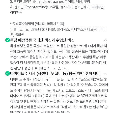
3. 펜디메트라진 (Phendimetrazine): 디어트, 페닝, 푸링
4. 펜터민 (Phentermine): 로우칼, 큐시미아, 휴터민세미, 디에타민,
아디펙스
- 지방흡수억제제 (제니칼, 올리시스 등)
1. 올리스타트 (Orlistat): 제니칼, 올리시스, 제니엑스,제니로우,리피다
운, 올리엣
독감 예방접종 국내산 백신과 수입산 백신
독감 예방접종은 국산과 수입산 모두 동일한 성분으로 제조되어 독감 백
신의 효능에 있어서 차이가 없어요. 독감 예방접종은 모든 기업들이 세계
보건기구에서 동일한 바이러스를 배분받아 생산돼요. 수입된 독감 예방
접종이 더 비싸더라도, 생산과 유통 과정에서 차이가 존재할 뿐 독감 백
신 본연의 성분과 효과에는 차이가 없어요.
다이어트 주사제 (삭센다 · 위고비 등) 평균 처방 및 약제비
다이어트 주사제 (삭센다 · 위고비 등)는 비급여 의약품으로 처방하는 병
원과 조제하는 약국마다 처방비 및 약제비가 상이할 수 있습니다. 다이어
트 주사제 (삭센다 · 위고비 등) 제조사인 노보노디스트 사에 따르면 현재
다이어트 주사제 (위고비) 국내 출하가는 한 펜당 약 37만 2천원으로 책
정되었습니다. 현재 업계에서는 유통비와 진료비를 포함하면 실제 환자
가 부담하는 비용은 다이어트 주사제 (삭센다 · 위고비 등) 한 펜당 80만
원~100만원으로 형성될 것으로 예상됩니다.