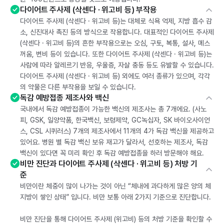
다이어트 주사제 (삭센다 · 위고비 등) 부작용
다이어트 주사제 (삭센다 · 위고비 등)는 대체로 식욕 억제, 지방 흡수 감
소, 신진대사 촉진 등의 방식으로 작용합니다. 대표적인 다이어트 주사제
(삭센다 · 위고비 등)의 흔한 부작용으로는 오심, 구토, 복통, 설사, 메스
꺼움, 변비 등이 있습니다. 또한 다이어트 주사제 (삭센다 · 위고비 등)는
사람에 따라 알레르기 반응, 우울증, 자살 충동 등도 유발할 수 있습니다.
다이어트 주사제 (삭센다 · 위고비 등) 외에도 여러 종류가 있으며, 각각
의 약물은 다른 부작용을 보일 수 있습니다.
독감 예방접종 제조사와 백신
국내에서 독감 예방접종이 가능한 백신의 제조사는 총 7개에요. (사노
피, GSK, 일양약품, 한국백신, 보령제약, GC녹십자, SK 바이오사이언
스, CSL 시퀴러스) 7개의 제조사에서 11개의 4가 독감 백신을 제공하고
있어요. 병원 별 독감 백신 보유 재고가 달라서, 선호하는 제조사, 독감
백신이 있다면 꼭 미리 확인 후 독감 예방접종을 하러 방문해야 해요.
비만 진단과 다이어트 주사제 (삭센다 · 위고비 등) 처방 기
준
비만이란 체중이 많이 나가는 것이 아닌 “체내에 과다하게 많은 양의 체
지방이 쌓인 상태” 입니다. 비만 보통 아래 2가지 기준으로 진단합니다.
비만 진단을 통해 다이어트 주사제 (위고비) 등의 처방 기준을 확인할 수