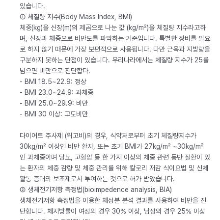
있습니다.
① 체질량 지수(Body Mass Index, BMI)
체중(kg)을 신장(m)의 제곱으로 나눈 값 (kg/m²)을 체질량 지수라고하
며, 신장과 체중으로 비만도를 파악하는 기준입니다. 특별한 장비를 필요
로 하지 않기 때문에 가장 보편적으로 사용됩니다. 다만 근육과 지방량을
구분하지 못하는 단점이 있습니다. 우리나라에서는 체질량 지수가 25를
넘으면 비만으로 진단합다.
- BMI 18.5~22.9: 정상
- BMI 23.0~24.9: 과체중
- BMI 25.0~29.9: 비만
- BMI 30 이상: 고도비만
다이어트 주사제 (위고비)의 경우, 식약처로부터 초기 체질량지수가
30kg/m² 이상인 비만 환자, 또는 초기 BMI가 27kg/m² ~30kg/m²
인 과체중이며 당뇨, 고혈압 등 한 가지 이상의 체중 관련 동반 질환이 있
는 환자의 체중 감량 및 체중 관리를 위해 칼로리 저감 식이요법 및 신체
활동 증대의 보조제로서 투여하는 것으로 허가 받았습니다.
② 생체전기저항 측정법(bioimpedence analysis, BIA)
생체전기저항 측정법을 이용한 체성분 분석 결과를 사용하여 비만을 진
단합니다. 체지방률이 여성의 경우 30% 이상, 남성의 경우 25% 이상