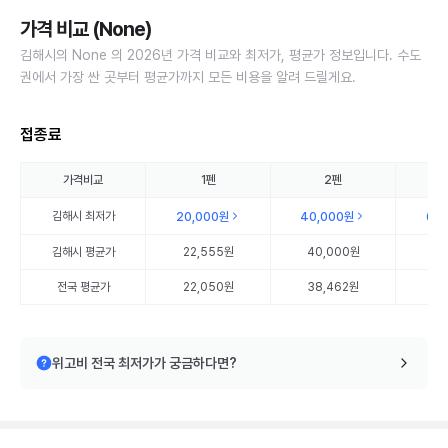
가격 비교 (None)
김해시의 None 의 2026년 가격 비교와 최저가, 평균가 정보입니다. 수도
권에서 가장 싼 곳부터 평균가까지 모든 비용을 알려 드릴게요.
접종료
가격비교
1펜
2펜
김해시
최저가
20,000원
40,000원
60
김해시
평균가
22,555원
40,000원
60
전국 평균가
22,050원
38,462원
55
위고비 전국 최저가가 궁금하다면?