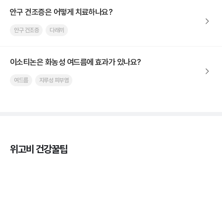
안구 건조증은 어떻게 치료하나요?
안구 건조증
다래끼
이소티논은 화농성 여드름에 효과가 있나요?
여드름
지루성 피부염
위고비 건강꿀팁
마운자로 온누리상품권으로 결제 가능한가요? — 최
저가 처방 꿀팁
3분 꿀팁 ㆍ #비만 #마운자로