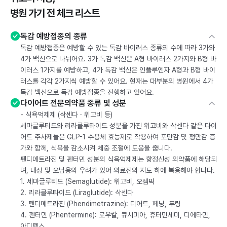
병원 가기 전 체크 리스트
독감 예방접종의 종류
독감 예방접종은 예방할 수 있는 독감 바이러스 종류의 수에 따라 3가와
4가 백신으로 나뉘어요. 3가 독감 백신은 A형 바이러스 2가지와 B형 바
이러스 1가지를 예방하고, 4가 독감 백신은 인플루엔자 A형과 B형 바이
러스를 각각 2가지씩 예방할 수 있어요. 현재는 대부분의 병원에서 4가
독감 백신으로 독감 예방접종을 진행하고 있어요.
다이어트 전문의약품 종류 및 성분
- 식욕억제제 (삭센다 · 위고비 등)
세마글루티드와 리라클루타이드 성분을 가진 위고비와 삭센다 같은 다이
어트 주사제들은 GLP-1 수용체 효능제로 작용하여 포만감 및 팽만감 증
가와 함께, 식욕을 감소시켜 체중 조절에 도움을 줍니다.
펜디메트라진 및 펜터민 성분의 식욕억제제는 향정신성 의약품에 해당되
며, 내성 및 오남용의 우려가 있어 의료진의 지도 하에 복용해야 합니다.
1. 세마글루티드 (Semaglutide): 위고비, 오젬픽
2. 리라클루타이드 (Liraglutide): 삭센다
3. 펜디메트라진 (Phendimetrazine): 디어트, 페닝, 푸링
4. 펜터민 (Phentermine): 로우칼, 큐시미아, 휴터민세미, 디에타민,
아디펙스