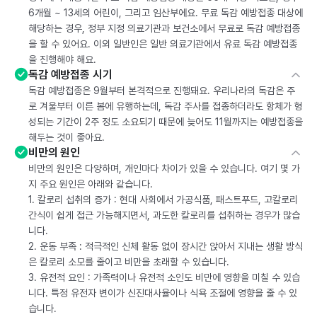
6개월 ~ 13세의 어린이, 그리고 임산부에요. 무료 독감 예방접종 대상에
해당하는 경우, 정부 지정 의료기관과 보건소에서 무료로 독감 예방접종
을 할 수 있어요. 이외 일반인은 일반 의료기관에서 유료 독감 예방접종
을 진행해야 해요.
독감 예방접종 시기
독감 예방접종은 9월부터 본격적으로 진행돼요. 우리나라의 독감은 주
로 겨울부터 이른 봄에 유행하는데, 독감 주사를 접종하더라도 항체가 형
성되는 기간이 2주 정도 소요되기 때문에 늦어도 11월까지는 예방접종을
해두는 것이 좋아요.
비만의 원인
비만의 원인은 다양하며, 개인마다 차이가 있을 수 있습니다. 여기 몇 가
지 주요 원인은 아래와 같습니다.
1. 칼로리 섭취의 증가 : 현대 사회에서 가공식품, 패스트푸드, 고칼로리
간식이 쉽게 접근 가능해지면서, 과도한 칼로리를 섭취하는 경우가 많습
니다.
2. 운동 부족 : 적극적인 신체 활동 없이 장시간 앉아서 지내는 생활 방식
은 칼로리 소모를 줄이고 비만을 초래할 수 있습니다.
3. 유전적 요인 : 가족력이나 유전적 소인도 비만에 영향을 미칠 수 있습
니다. 특정 유전자 변이가 신진대사율이나 식욕 조절에 영향을 줄 수 있
습니다.