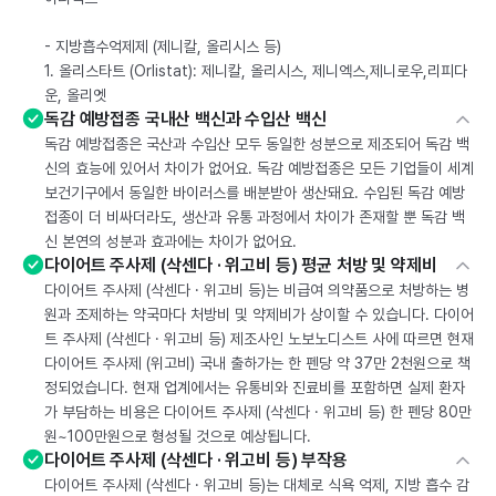
- 지방흡수억제제 (제니칼, 올리시스 등)
1. 올리스타트 (Orlistat): 제니칼, 올리시스, 제니엑스,제니로우,리피다
운, 올리엣
독감 예방접종 국내산 백신과 수입산 백신
독감 예방접종은 국산과 수입산 모두 동일한 성분으로 제조되어 독감 백
신의 효능에 있어서 차이가 없어요. 독감 예방접종은 모든 기업들이 세계
보건기구에서 동일한 바이러스를 배분받아 생산돼요. 수입된 독감 예방
접종이 더 비싸더라도, 생산과 유통 과정에서 차이가 존재할 뿐 독감 백
신 본연의 성분과 효과에는 차이가 없어요.
다이어트 주사제 (삭센다 · 위고비 등) 평균 처방 및 약제비
다이어트 주사제 (삭센다 · 위고비 등)는 비급여 의약품으로 처방하는 병
원과 조제하는 약국마다 처방비 및 약제비가 상이할 수 있습니다. 다이어
트 주사제 (삭센다 · 위고비 등) 제조사인 노보노디스트 사에 따르면 현재
다이어트 주사제 (위고비) 국내 출하가는 한 펜당 약 37만 2천원으로 책
정되었습니다. 현재 업계에서는 유통비와 진료비를 포함하면 실제 환자
가 부담하는 비용은 다이어트 주사제 (삭센다 · 위고비 등) 한 펜당 80만
원~100만원으로 형성될 것으로 예상됩니다.
다이어트 주사제 (삭센다 · 위고비 등) 부작용
다이어트 주사제 (삭센다 · 위고비 등)는 대체로 식욕 억제, 지방 흡수 감