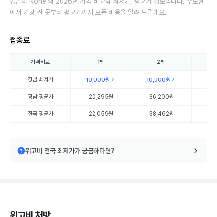
경남의 None 의 2026년 가격 비교와 최저가, 평균가 정보입니다. 수도권
에서 가장 싼 곳부터 평균가까지 모든 비용을 알려 드릴게요.
접종료
가격비교
1펜
2펜
경남
최저가
10,000원
10,000원
20
경남
평균가
20,295원
36,200원
51
전국 평균가
22,059원
38,462원
55
위고비 전국 최저가가 궁금하다면?
위고비 처방,