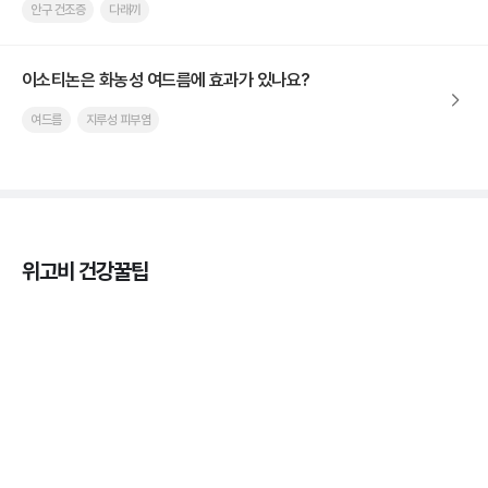
안구 건조증
다래끼
이소티논은 화농성 여드름에 효과가 있나요?
여드름
지루성 피부염
위고비 건강꿀팁
마운자로 온누리상품권으로 결제 가능한가요? — 최
저가 처방 꿀팁
3분 꿀팁 ㆍ #비만 #마운자로
마운자로 온누리상품권으로 결제 가능한가요? — 최