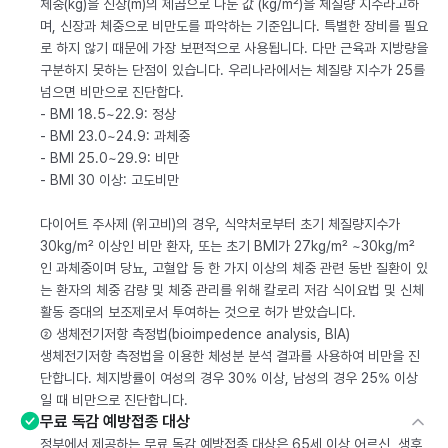
체중(kg)을 신장(m)의 제곱으로 나눈 값 (kg/m²)을 체질량 지수라고하
며, 신장과 체중으로 비만도를 파악하는 기준입니다. 특별한 장비를 필요
로 하지 않기 때문에 가장 보편적으로 사용됩니다. 다만 근육과 지방량을
구분하지 못하는 단점이 있습니다. 우리나라에서는 체질량 지수가 25를
넘으면 비만으로 진단합다.
- BMI 18.5~22.9: 정상
- BMI 23.0~24.9: 과체중
- BMI 25.0~29.9: 비만
- BMI 30 이상: 고도비만
다이어트 주사제 (위고비)의 경우, 식약처로부터 초기 체질량지수가
30kg/m² 이상인 비만 환자, 또는 초기 BMI가 27kg/m² ~30kg/m²
인 과체중이며 당뇨, 고혈압 등 한 가지 이상의 체중 관련 동반 질환이 있
는 환자의 체중 감량 및 체중 관리를 위해 칼로리 저감 식이요법 및 신체
활동 증대의 보조제로서 투여하는 것으로 허가 받았습니다.
② 생체전기저항 측정법(bioimpedence analysis, BIA)
생체전기저항 측정법을 이용한 체성분 분석 결과를 사용하여 비만을 진
단합니다. 체지방률이 여성의 경우 30% 이상, 남성의 경우 25% 이상
일 때 비만으로 진단합니다.
무료 독감 예방접종 대상
정부에서 제공하는 무료 독감 예방접종 대상은 65세 이상 어르신, 생후