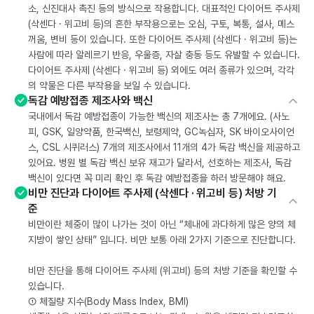
소, 신진대사 촉진 등의 방식으로 작용합니다. 대표적인 다이어트 주사제
(삭센다 · 위고비 등)의 흔한 부작용으로는 오심, 구토, 복통, 설사, 메스
꺼움, 변비 등이 있습니다. 또한 다이어트 주사제 (삭센다 · 위고비 등)는
사람에 따라 알레르기 반응, 우울증, 자살 충동 등도 유발할 수 있습니다.
다이어트 주사제 (삭센다 · 위고비 등) 외에도 여러 종류가 있으며, 각각
의 약물은 다른 부작용을 보일 수 있습니다.
독감 예방접종 제조사와 백신
국내에서 독감 예방접종이 가능한 백신의 제조사는 총 7개에요. (사노
피, GSK, 일양약품, 한국백신, 보령제약, GC녹십자, SK 바이오사이언
스, CSL 시퀴러스) 7개의 제조사에서 11개의 4가 독감 백신을 제공하고
있어요. 병원 별 독감 백신 보유 재고가 달라서, 선호하는 제조사, 독감
백신이 있다면 꼭 미리 확인 후 독감 예방접종을 하러 방문해야 해요.
비만 진단과 다이어트 주사제 (삭센다 · 위고비 등) 처방 기
준
비만이란 체중이 많이 나가는 것이 아닌 “체내에 과다하게 많은 양의 체
지방이 쌓인 상태” 입니다. 비만 보통 아래 2가지 기준으로 진단합니다.
비만 진단을 통해 다이어트 주사제 (위고비) 등의 처방 기준을 확인할 수
있습니다.
① 체질량 지수(Body Mass Index, BMI)