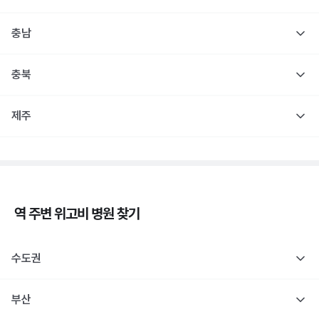
충남
충북
제주
역 주변
위고비
병원 찾기
수도권
부산