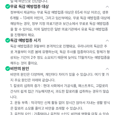
일 때 비만으로 진단합니다.
무료 독감 예방접종 대상
정부에서 제공하는 무료 독감 예방접종 대상은 65세 이상 어르신, 생후
6개월 ~ 13세의 어린이, 그리고 임산부에요. 무료 독감 예방접종 대상에
해당하는 경우, 정부 지정 의료기관과 보건소에서 무료로 독감 예방접종
을 할 수 있어요. 이외 일반인은 일반 의료기관에서 유료 독감 예방접종
을 진행해야 해요.
독감 예방접종 시기
독감 예방접종은 9월부터 본격적으로 진행돼요. 우리나라의 독감은 주
로 겨울부터 이른 봄에 유행하는데, 독감 주사를 접종하더라도 항체가 형
성되는 기간이 2주 정도 소요되기 때문에 늦어도 11월까지는 예방접종을
해두는 것이 좋아요.
비만의 원인
비만의 원인은 다양하며, 개인마다 차이가 있을 수 있습니다. 여기 몇 가
지 주요 원인은 아래와 같습니다.
1. 칼로리 섭취의 증가 : 현대 사회에서 가공식품, 패스트푸드, 고칼로리
간식이 쉽게 접근 가능해지면서, 과도한 칼로리를 섭취하는 경우가 많습
니다.
2. 운동 부족 : 적극적인 신체 활동 없이 장시간 앉아서 지내는 생활 방식
은 칼로리 소모를 줄이고 비만을 초래할 수 있습니다.
3. 유전적 요인 : 가족력이나 유전적 소인도 비만에 영향을 미칠 수 있습