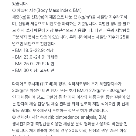
있습니다.
① 체질량 지수(Body Mass Index, BMI)
체중(kg)을 신장(m)의 제곱으로 나눈 값 (kg/m²)을 체질량 지수라고하
며, 신장과 체중으로 비만도를 파악하는 기준입니다. 특별한 장비를 필요
로 하지 않기 때문에 가장 보편적으로 사용됩니다. 다만 근육과 지방량을
구분하지 못하는 단점이 있습니다. 우리나라에서는 체질량 지수가 25를
넘으면 비만으로 진단합다.
- BMI 18.5~22.9: 정상
- BMI 23.0~24.9: 과체중
- BMI 25.0~29.9: 비만
- BMI 30 이상: 고도비만
다이어트 주사제 (위고비)의 경우, 식약처로부터 초기 체질량지수가
30kg/m² 이상인 비만 환자, 또는 초기 BMI가 27kg/m² ~30kg/m²
인 과체중이며 당뇨, 고혈압 등 한 가지 이상의 체중 관련 동반 질환이 있
는 환자의 체중 감량 및 체중 관리를 위해 칼로리 저감 식이요법 및 신체
활동 증대의 보조제로서 투여하는 것으로 허가 받았습니다.
② 생체전기저항 측정법(bioimpedence analysis, BIA)
생체전기저항 측정법을 이용한 체성분 분석 결과를 사용하여 비만을 진
단합니다. 체지방률이 여성의 경우 30% 이상, 남성의 경우 25% 이상