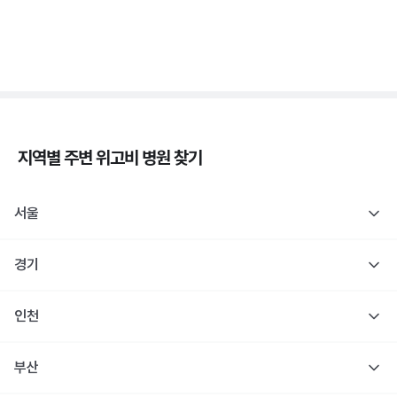
1형 당뇨도 장애 등록 인정! 췌장장애 복지 정리
3분 꿀팁 ㆍ #당뇨
지역별 주변
위고비
병원 찾기
서울
경기
인천
부산