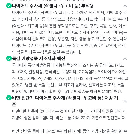
다이어트 주사제 (삭센다 · 위고비 등) 부작용
다이어트 주사제 (삭센다 · 위고비 등)는 대체로 식욕 억제, 지방 흡수 감
소, 신진대사 촉진 등의 방식으로 작용합니다. 대표적인 다이어트 주사제
(삭센다 · 위고비 등)의 흔한 부작용으로는 오심, 구토, 복통, 설사, 메스
꺼움, 변비 등이 있습니다. 또한 다이어트 주사제 (삭센다 · 위고비 등)는
사람에 따라 알레르기 반응, 우울증, 자살 충동 등도 유발할 수 있습니다.
다이어트 주사제 (삭센다 · 위고비 등) 외에도 여러 종류가 있으며, 각각
의 약물은 다른 부작용을 보일 수 있습니다.
독감 예방접종 제조사와 백신
국내에서 독감 예방접종이 가능한 백신의 제조사는 총 7개에요. (사노
피, GSK, 일양약품, 한국백신, 보령제약, GC녹십자, SK 바이오사이언
스, CSL 시퀴러스) 7개의 제조사에서 11개의 4가 독감 백신을 제공하고
있어요. 병원 별 독감 백신 보유 재고가 달라서, 선호하는 제조사, 독감
백신이 있다면 꼭 미리 확인 후 독감 예방접종을 하러 방문해야 해요.
비만 진단과 다이어트 주사제 (삭센다 · 위고비 등) 처방 기
준
비만이란 체중이 많이 나가는 것이 아닌 “체내에 과다하게 많은 양의 체
지방이 쌓인 상태” 입니다. 비만 보통 아래 2가지 기준으로 진단합니다.
비만 진단을 통해 다이어트 주사제 (위고비) 등의 처방 기준을 확인할 수