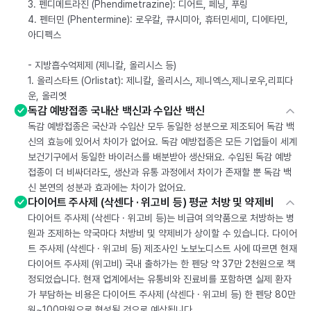
3. 펜디메트라진 (Phendimetrazine): 디어트, 페닝, 푸링
4. 펜터민 (Phentermine): 로우칼, 큐시미아, 휴터민세미, 디에타민,
아디펙스
- 지방흡수억제제 (제니칼, 올리시스 등)
1. 올리스타트 (Orlistat): 제니칼, 올리시스, 제니엑스,제니로우,리피다
운, 올리엣
독감 예방접종 국내산 백신과 수입산 백신
독감 예방접종은 국산과 수입산 모두 동일한 성분으로 제조되어 독감 백
신의 효능에 있어서 차이가 없어요. 독감 예방접종은 모든 기업들이 세계
보건기구에서 동일한 바이러스를 배분받아 생산돼요. 수입된 독감 예방
접종이 더 비싸더라도, 생산과 유통 과정에서 차이가 존재할 뿐 독감 백
신 본연의 성분과 효과에는 차이가 없어요.
다이어트 주사제 (삭센다 · 위고비 등) 평균 처방 및 약제비
다이어트 주사제 (삭센다 · 위고비 등)는 비급여 의약품으로 처방하는 병
원과 조제하는 약국마다 처방비 및 약제비가 상이할 수 있습니다. 다이어
트 주사제 (삭센다 · 위고비 등) 제조사인 노보노디스트 사에 따르면 현재
다이어트 주사제 (위고비) 국내 출하가는 한 펜당 약 37만 2천원으로 책
정되었습니다. 현재 업계에서는 유통비와 진료비를 포함하면 실제 환자
가 부담하는 비용은 다이어트 주사제 (삭센다 · 위고비 등) 한 펜당 80만
원~100만원으로 형성될 것으로 예상됩니다.