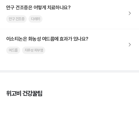
안구 건조증은 어떻게 치료하나요?
안구 건조증
다래끼
이소티논은 화농성 여드름에 효과가 있나요?
여드름
지루성 피부염
위고비 건강꿀팁
마운자로 온누리상품권으로 결제 가능한가요? — 최
저가 처방 꿀팁
3분 꿀팁 ㆍ #비만 #마운자로