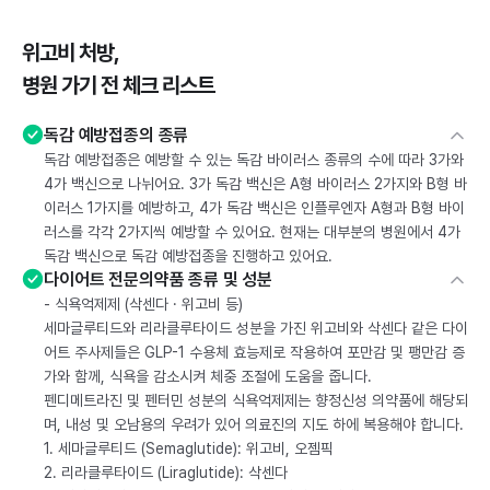
위고비 처방,
병원 가기 전 체크 리스트
독감 예방접종의 종류
독감 예방접종은 예방할 수 있는 독감 바이러스 종류의 수에 따라 3가와
4가 백신으로 나뉘어요. 3가 독감 백신은 A형 바이러스 2가지와 B형 바
이러스 1가지를 예방하고, 4가 독감 백신은 인플루엔자 A형과 B형 바이
러스를 각각 2가지씩 예방할 수 있어요. 현재는 대부분의 병원에서 4가
독감 백신으로 독감 예방접종을 진행하고 있어요.
다이어트 전문의약품 종류 및 성분
- 식욕억제제 (삭센다 · 위고비 등)
세마글루티드와 리라클루타이드 성분을 가진 위고비와 삭센다 같은 다이
어트 주사제들은 GLP-1 수용체 효능제로 작용하여 포만감 및 팽만감 증
가와 함께, 식욕을 감소시켜 체중 조절에 도움을 줍니다.
펜디메트라진 및 펜터민 성분의 식욕억제제는 향정신성 의약품에 해당되
며, 내성 및 오남용의 우려가 있어 의료진의 지도 하에 복용해야 합니다.
1. 세마글루티드 (Semaglutide): 위고비, 오젬픽
2. 리라클루타이드 (Liraglutide): 삭센다