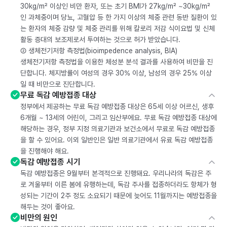
30kg/m² 이상인 비만 환자, 또는 초기 BMI가 27kg/m² ~30kg/m²
인 과체중이며 당뇨, 고혈압 등 한 가지 이상의 체중 관련 동반 질환이 있
는 환자의 체중 감량 및 체중 관리를 위해 칼로리 저감 식이요법 및 신체
활동 증대의 보조제로서 투여하는 것으로 허가 받았습니다.
② 생체전기저항 측정법(bioimpedence analysis, BIA)
생체전기저항 측정법을 이용한 체성분 분석 결과를 사용하여 비만을 진
단합니다. 체지방률이 여성의 경우 30% 이상, 남성의 경우 25% 이상
일 때 비만으로 진단합니다.
무료 독감 예방접종 대상
정부에서 제공하는 무료 독감 예방접종 대상은 65세 이상 어르신, 생후
6개월 ~ 13세의 어린이, 그리고 임산부에요. 무료 독감 예방접종 대상에
해당하는 경우, 정부 지정 의료기관과 보건소에서 무료로 독감 예방접종
을 할 수 있어요. 이외 일반인은 일반 의료기관에서 유료 독감 예방접종
을 진행해야 해요.
독감 예방접종 시기
독감 예방접종은 9월부터 본격적으로 진행돼요. 우리나라의 독감은 주
로 겨울부터 이른 봄에 유행하는데, 독감 주사를 접종하더라도 항체가 형
성되는 기간이 2주 정도 소요되기 때문에 늦어도 11월까지는 예방접종을
해두는 것이 좋아요.
비만의 원인