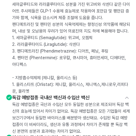
세마글루티드와 리라클루타이드 성분을 가진 위고비와 삭센다 같은 다이
어트 주사제들은 GLP-1 수용체 효능제로 작용하여 포만감 및 팽만감 증
가와 함께, 식욕을 감소시켜 체중 조절에 도움을 줍니다.
펜디메트라진 및 펜터민 성분의 식욕억제제는 향정신성 의약품에 해당되
며, 내성 및 오남용의 우려가 있어 의료진의 지도 하에 복용해야 합니다.
1. 세마글루티드 (Semaglutide): 위고비, 오젬픽
2. 리라클루타이드 (Liraglutide): 삭센다
3. 펜디메트라진 (Phendimetrazine): 디어트, 페닝, 푸링
4. 펜터민 (Phentermine): 로우칼, 큐시미아, 휴터민세미, 디에타민,
아디펙스
- 지방흡수억제제 (제니칼, 올리시스 등)
1. 올리스타트 (Orlistat): 제니칼, 올리시스, 제니엑스,제니로우,리피다
운, 올리엣
독감 예방접종 국내산 백신과 수입산 백신
독감 예방접종은 국산과 수입산 모두 동일한 성분으로 제조되어 독감 백
신의 효능에 있어서 차이가 없어요. 독감 예방접종은 모든 기업들이 세계
보건기구에서 동일한 바이러스를 배분받아 생산돼요. 수입된 독감 예방
접종이 더 비싸더라도, 생산과 유통 과정에서 차이가 존재할 뿐 독감 백
신 본연의 성분과 효과에는 차이가 없어요.