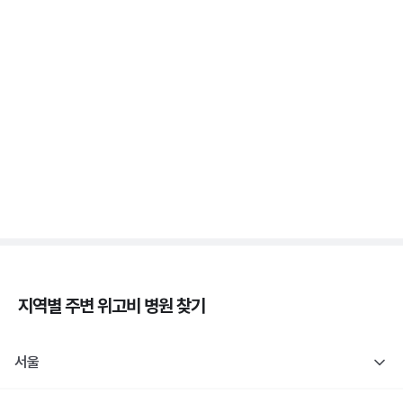
췌장장애, C-펩타이드 검사로 판정해요
3분 꿀팁 ㆍ #당뇨
1형 당뇨도 장애 등록 인정! 췌장장애 복지 정리
3분 꿀팁 ㆍ #당뇨
지역별 주변
위고비
병원 찾기
서울