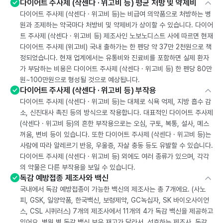
다이어트 주사제 (삭센다 · 위고비 등) 평균 처방 및 약제비
다이어트 주사제 (삭센다 · 위고비 등)는 비급여 의약품으로 처방하는 병
원과 조제하는 약국마다 처방비 및 약제비가 상이할 수 있습니다. 다이어
트 주사제 (삭센다 · 위고비 등) 제조사인 노보노디스트 사에 따르면 현재
다이어트 주사제 (위고비) 국내 출하가는 한 펜당 약 37만 2천원으로 책
정되었습니다. 현재 업계에서는 유통비와 진료비를 포함하면 실제 환자
가 부담하는 비용은 다이어트 주사제 (삭센다 · 위고비 등) 한 펜당 80만
원~100만원으로 형성될 것으로 예상됩니다.
다이어트 주사제 (삭센다 · 위고비 등) 부작용
다이어트 주사제 (삭센다 · 위고비 등)는 대체로 식욕 억제, 지방 흡수 감
소, 신진대사 촉진 등의 방식으로 작용합니다. 대표적인 다이어트 주사제
(삭센다 · 위고비 등)의 흔한 부작용으로는 오심, 구토, 복통, 설사, 메스
꺼움, 변비 등이 있습니다. 또한 다이어트 주사제 (삭센다 · 위고비 등)는
사람에 따라 알레르기 반응, 우울증, 자살 충동 등도 유발할 수 있습니다.
다이어트 주사제 (삭센다 · 위고비 등) 외에도 여러 종류가 있으며, 각각
의 약물은 다른 부작용을 보일 수 있습니다.
독감 예방접종 제조사와 백신
국내에서 독감 예방접종이 가능한 백신의 제조사는 총 7개에요. (사노
피, GSK, 일양약품, 한국백신, 보령제약, GC녹십자, SK 바이오사이언
스, CSL 시퀴러스) 7개의 제조사에서 11개의 4가 독감 백신을 제공하고
있어요. 병원 별 독감 백신 보유 재고가 달라서, 선호하는 제조사, 독감