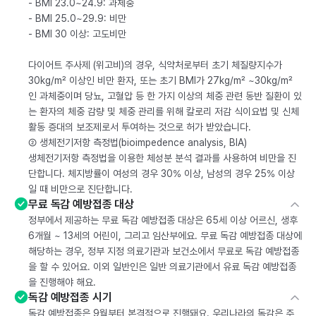
- BMI 23.0~24.9: 과체중
- BMI 25.0~29.9: 비만
- BMI 30 이상: 고도비만
다이어트 주사제 (위고비)의 경우, 식약처로부터 초기 체질량지수가
30kg/m² 이상인 비만 환자, 또는 초기 BMI가 27kg/m² ~30kg/m²
인 과체중이며 당뇨, 고혈압 등 한 가지 이상의 체중 관련 동반 질환이 있
는 환자의 체중 감량 및 체중 관리를 위해 칼로리 저감 식이요법 및 신체
활동 증대의 보조제로서 투여하는 것으로 허가 받았습니다.
② 생체전기저항 측정법(bioimpedence analysis, BIA)
생체전기저항 측정법을 이용한 체성분 분석 결과를 사용하여 비만을 진
단합니다. 체지방률이 여성의 경우 30% 이상, 남성의 경우 25% 이상
일 때 비만으로 진단합니다.
무료 독감 예방접종 대상
정부에서 제공하는 무료 독감 예방접종 대상은 65세 이상 어르신, 생후
6개월 ~ 13세의 어린이, 그리고 임산부에요. 무료 독감 예방접종 대상에
해당하는 경우, 정부 지정 의료기관과 보건소에서 무료로 독감 예방접종
을 할 수 있어요. 이외 일반인은 일반 의료기관에서 유료 독감 예방접종
을 진행해야 해요.
독감 예방접종 시기
독감 예방접종은 9월부터 본격적으로 진행돼요. 우리나라의 독감은 주