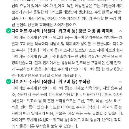
신의 효능에 있어서 차이가 없어요. 독감 예방접종은 모든 기업들이 세계
보건기구에서 동일한 바이러스를 배분받아 생산돼요. 수입된 독감 예방
접종이 더 비싸더라도, 생산과 유통 과정에서 차이가 존재할 뿐 독감 백
신 본연의 성분과 효과에는 차이가 없어요.
다이어트 주사제 (삭센다 · 위고비 등) 평균 처방 및 약제비
다이어트 주사제 (삭센다 · 위고비 등)는 비급여 의약품으로 처방하는 병
원과 조제하는 약국마다 처방비 및 약제비가 상이할 수 있습니다. 다이어
트 주사제 (삭센다 · 위고비 등) 제조사인 노보노디스트 사에 따르면 현재
다이어트 주사제 (위고비) 국내 출하가는 한 펜당 약 37만 2천원으로 책
정되었습니다. 현재 업계에서는 유통비와 진료비를 포함하면 실제 환자
가 부담하는 비용은 다이어트 주사제 (삭센다 · 위고비 등) 한 펜당 80만
원~100만원으로 형성될 것으로 예상됩니다.
다이어트 주사제 (삭센다 · 위고비 등) 부작용
다이어트 주사제 (삭센다 · 위고비 등)는 대체로 식욕 억제, 지방 흡수 감
소, 신진대사 촉진 등의 방식으로 작용합니다. 대표적인 다이어트 주사제
(삭센다 · 위고비 등)의 흔한 부작용으로는 오심, 구토, 복통, 설사, 메스
꺼움, 변비 등이 있습니다. 또한 다이어트 주사제 (삭센다 · 위고비 등)는
사람에 따라 알레르기 반응, 우울증, 자살 충동 등도 유발할 수 있습니다.
다이어트 주사제 (삭센다 · 위고비 등) 외에도 여러 종류가 있으며, 각각
의 약물은 다른 부작용을 보일 수 있습니다.