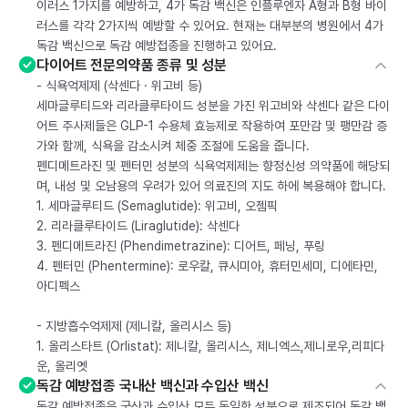
이러스 1가지를 예방하고, 4가 독감 백신은 인플루엔자 A형과 B형 바이
러스를 각각 2가지씩 예방할 수 있어요. 현재는 대부분의 병원에서 4가
독감 백신으로 독감 예방접종을 진행하고 있어요.
다이어트 전문의약품 종류 및 성분
- 식욕억제제 (삭센다 · 위고비 등)
세마글루티드와 리라클루타이드 성분을 가진 위고비와 삭센다 같은 다이
어트 주사제들은 GLP-1 수용체 효능제로 작용하여 포만감 및 팽만감 증
가와 함께, 식욕을 감소시켜 체중 조절에 도움을 줍니다.
펜디메트라진 및 펜터민 성분의 식욕억제제는 향정신성 의약품에 해당되
며, 내성 및 오남용의 우려가 있어 의료진의 지도 하에 복용해야 합니다.
1. 세마글루티드 (Semaglutide): 위고비, 오젬픽
2. 리라클루타이드 (Liraglutide): 삭센다
3. 펜디메트라진 (Phendimetrazine): 디어트, 페닝, 푸링
4. 펜터민 (Phentermine): 로우칼, 큐시미아, 휴터민세미, 디에타민,
아디펙스
- 지방흡수억제제 (제니칼, 올리시스 등)
1. 올리스타트 (Orlistat): 제니칼, 올리시스, 제니엑스,제니로우,리피다
운, 올리엣
독감 예방접종 국내산 백신과 수입산 백신
독감 예방접종은 국산과 수입산 모두 동일한 성분으로 제조되어 독감 백