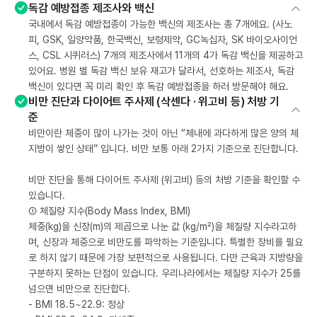
독감 예방접종 제조사와 백신
국내에서 독감 예방접종이 가능한 백신의 제조사는 총 7개에요. (사노
피, GSK, 일양약품, 한국백신, 보령제약, GC녹십자, SK 바이오사이언
스, CSL 시퀴러스) 7개의 제조사에서 11개의 4가 독감 백신을 제공하고
있어요. 병원 별 독감 백신 보유 재고가 달라서, 선호하는 제조사, 독감
백신이 있다면 꼭 미리 확인 후 독감 예방접종을 하러 방문해야 해요.
비만 진단과 다이어트 주사제 (삭센다 · 위고비 등) 처방 기
준
비만이란 체중이 많이 나가는 것이 아닌 “체내에 과다하게 많은 양의 체
지방이 쌓인 상태” 입니다. 비만 보통 아래 2가지 기준으로 진단합니다.
비만 진단을 통해 다이어트 주사제 (위고비) 등의 처방 기준을 확인할 수
있습니다.
① 체질량 지수(Body Mass Index, BMI)
체중(kg)을 신장(m)의 제곱으로 나눈 값 (kg/m²)을 체질량 지수라고하
며, 신장과 체중으로 비만도를 파악하는 기준입니다. 특별한 장비를 필요
로 하지 않기 때문에 가장 보편적으로 사용됩니다. 다만 근육과 지방량을
구분하지 못하는 단점이 있습니다. 우리나라에서는 체질량 지수가 25를
넘으면 비만으로 진단합다.
- BMI 18.5~22.9: 정상