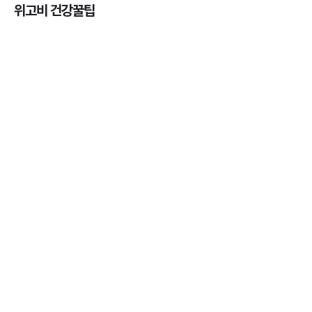
위고비 건강꿀팁
마운자로 효과, 언제부터 나타날까?
3분 꿀팁 ㆍ #마운자로
마운자로 온누리상품권으로 결제 가능한가요? — 최
저가 처방 꿀팁
3분 꿀팁 ㆍ #비만 #마운자로
마운자로 온누리상품권으로 결제 가능한가요? — 최
저가 처방 꿀팁
3분 꿀팁 ㆍ #비만 #마운자로
마운자로 사용 후 어디에 버려야 할까? 올바른 폐기
법 총정리