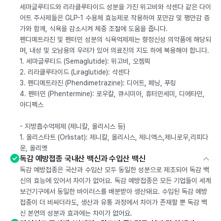
세마글루티드와 리라클루타이드 성분을 가진 위고비와 삭센다 같은 다이
어트 주사제들은 GLP-1 수용체 효능제로 작용하여 포만감 및 팽만감 증
가와 함께, 식욕을 감소시켜 체중 조절에 도움을 줍니다.
펜디메트라진 및 펜터민 성분의 식욕억제제는 향정신성 의약품에 해당되
며, 내성 및 오남용의 우려가 있어 의료진의 지도 하에 복용해야 합니다.
1. 세마글루티드 (Semaglutide): 위고비, 오젬픽
2. 리라클루타이드 (Liraglutide): 삭센다
3. 펜디메트라진 (Phendimetrazine): 디어트, 페닝, 푸링
4. 펜터민 (Phentermine): 로우칼, 큐시미아, 휴터민세미, 디에타민,
아디펙스
- 지방흡수억제제 (제니칼, 올리시스 등)
1. 올리스타트 (Orlistat): 제니칼, 올리시스, 제니엑스,제니로우,리피다
운, 올리엣
독감 예방접종 국내산 백신과 수입산 백신
독감 예방접종은 국산과 수입산 모두 동일한 성분으로 제조되어 독감 백
신의 효능에 있어서 차이가 없어요. 독감 예방접종은 모든 기업들이 세계
보건기구에서 동일한 바이러스를 배분받아 생산돼요. 수입된 독감 예방
접종이 더 비싸더라도, 생산과 유통 과정에서 차이가 존재할 뿐 독감 백
신 본연의 성분과 효과에는 차이가 없어요.