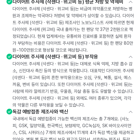
다이어트 주사제 (삭센다 · 위고비 등) 평균 처방 및 약제비
다이어트 주사제 (삭센다 · 위고비 등)는 비급여 의약품으로 처방하는 병
원과 조제하는 약국마다 처방비 및 약제비가 상이할 수 있습니다. 다이어
트 주사제 (삭센다 · 위고비 등) 제조사인 노보노디스트 사에 따르면 현재
다이어트 주사제 (위고비) 국내 출하가는 한 펜당 약 37만 2천원으로 책
정되었습니다. 현재 업계에서는 유통비와 진료비를 포함하면 실제 환자
가 부담하는 비용은 다이어트 주사제 (삭센다 · 위고비 등) 한 펜당 80만
원~100만원으로 형성될 것으로 예상됩니다.
다이어트 주사제 (삭센다 · 위고비 등) 부작용
다이어트 주사제 (삭센다 · 위고비 등)는 대체로 식욕 억제, 지방 흡수 감
소, 신진대사 촉진 등의 방식으로 작용합니다. 대표적인 다이어트 주사제
(삭센다 · 위고비 등)의 흔한 부작용으로는 오심, 구토, 복통, 설사, 메스
꺼움, 변비 등이 있습니다. 또한 다이어트 주사제 (삭센다 · 위고비 등)는
사람에 따라 알레르기 반응, 우울증, 자살 충동 등도 유발할 수 있습니다.
다이어트 주사제 (삭센다 · 위고비 등) 외에도 여러 종류가 있으며, 각각
의 약물은 다른 부작용을 보일 수 있습니다.
독감 예방접종 제조사와 백신
국내에서 독감 예방접종이 가능한 백신의 제조사는 총 7개에요. (사노
피, GSK, 일양약품, 한국백신, 보령제약, GC녹십자, SK 바이오사이언
스, CSL 시퀴러스) 7개의 제조사에서 11개의 4가 독감 백신을 제공하고
있어요. 병원 별 독감 백신 보유 재고가 달라서, 선호하는 제조사, 독감