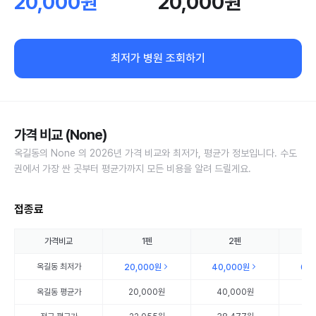
20,000원
20,000원
최저가 병원 조회하기
가격 비교 (None)
옥길동의 None 의 2026년 가격 비교와 최저가, 평균가 정보입니다. 수도
권에서 가장 싼 곳부터 평균가까지 모든 비용을 알려 드릴게요.
접종료
가격비교
1펜
2펜
옥길동
최저가
20,000원
40,000원
60
옥길동
평균가
20,000원
40,000원
60