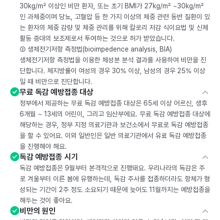
30kg/m² 이상인 비만 환자, 또는 초기 BMI가 27kg/m² ~30kg/m²
인 과체중이며 당뇨, 고혈압 등 한 가지 이상의 체중 관련 동반 질환이 있
는 환자의 체중 감량 및 체중 관리를 위해 칼로리 저감 식이요법 및 신체
활동 증대의 보조제로서 투여하는 것으로 허가 받았습니다.
② 생체전기저항 측정법(bioimpedence analysis, BIA)
생체전기저항 측정법을 이용한 체성분 분석 결과를 사용하여 비만을 진
단합니다. 체지방률이 여성의 경우 30% 이상, 남성의 경우 25% 이상
일 때 비만으로 진단합니다.
무료 독감 예방접종 대상
정부에서 제공하는 무료 독감 예방접종 대상은 65세 이상 어르신, 생후
6개월 ~ 13세의 어린이, 그리고 임산부에요. 무료 독감 예방접종 대상에
해당하는 경우, 정부 지정 의료기관과 보건소에서 무료로 독감 예방접종
을 할 수 있어요. 이외 일반인은 일반 의료기관에서 유료 독감 예방접종
을 진행해야 해요.
독감 예방접종 시기
독감 예방접종은 9월부터 본격적으로 진행돼요. 우리나라의 독감은 주
로 겨울부터 이른 봄에 유행하는데, 독감 주사를 접종하더라도 항체가 형
성되는 기간이 2주 정도 소요되기 때문에 늦어도 11월까지는 예방접종을
해두는 것이 좋아요.
비만의 원인