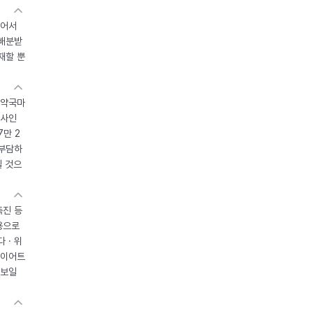
있어서
 배분받
재할 뿐
 약국마
조사인
7만 2
 부담하
될 것으
촉진 등
용으로
 · 위
다이어트
 보일