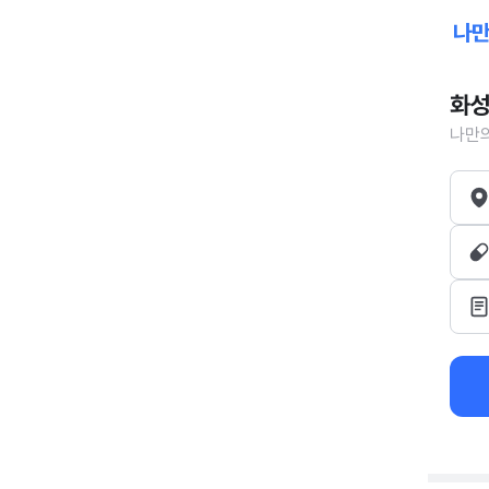
화성
나만의