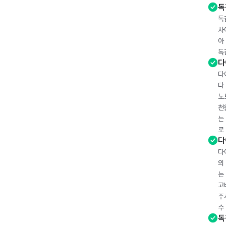
독
독
차
아
독
다
다
다
노
천
는
로
다
다
의
는
고
주
수
독