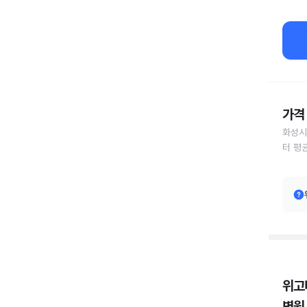
가격 
화성시
터 평
위고
병원