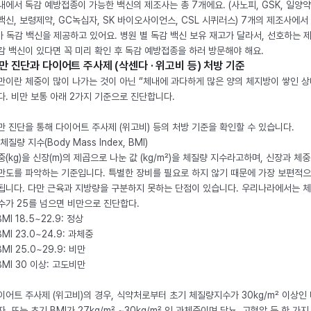
내에서 독감 예방접종이 가능한 백신의 제조사는 총 7개에요. (사노피, GSK, 일양약
백신, 보령제약, GC녹십자, SK 바이오사이언스, CSL 시퀴러스) 7개의 제조사에서 
가 독감 백신을 제공하고 있어요. 병원 별 독감 백신 보유 재고가 달라서, 선호하는 
감 백신이 있다면 꼭 미리 확인 후 독감 예방접종을 하러 방문해야 해요.
만 진단과 다이어트 주사제 (삭센다 · 위고비 등) 처방 기준
만이란 체중이 많이 나가는 것이 아닌 “체내에 과다하게 많은 양의 체지방이 쌓인 상
다. 비만 보통 아래 2가지 기준으로 진단합니다.
만 진단을 통해 다이어트 주사제 (위고비) 등의 처방 기준을 확인할 수 있습니다.
체질량 지수(Body Mass Index, BMI)
중(kg)을 신장(m)의 제곱으로 나눈 값 (kg/m²)을 체질량 지수라고하며, 신장과 체
만도를 파악하는 기준입니다. 특별한 장비를 필요로 하지 않기 때문에 가장 보편적으
됩니다. 다만 근육과 지방량을 구분하지 못하는 단점이 있습니다. 우리나라에서는 
수가 25를 넘으면 비만으로 진단합다.
BMI 18.5~22.9: 정상
BMI 23.0~24.9: 과체중
BMI 25.0~29.9: 비만
 BMI 30 이상: 고도비만
이어트 주사제 (위고비)의 경우, 식약처로부터 초기 체질량지수가 30kg/m² 이상인
자, 또는 초기 BMI가 27kg/m² ~30kg/m² 인 과체중이며 당뇨, 고혈압 등 한 가지