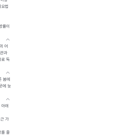
이요법
지방률이
의 어
기관과
유료 독
른 봄에
문에 늦
 아래
접근 가
모를 줄