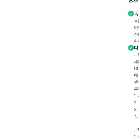
독
독
어
신
원
다
-
세
G
에
펜
우
1
2.
3.
4
-
1