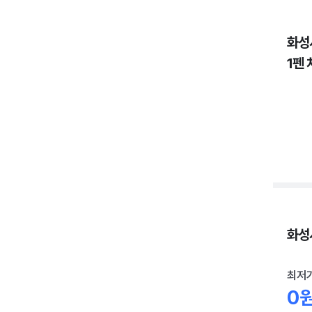
화성
1펜 
화성시
최저
0