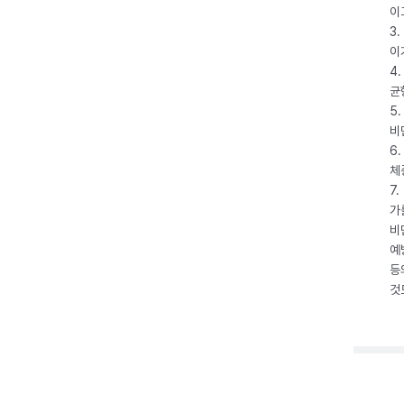
이
3
이
4
균
5
비
6
체
7
가
비
예
등
것