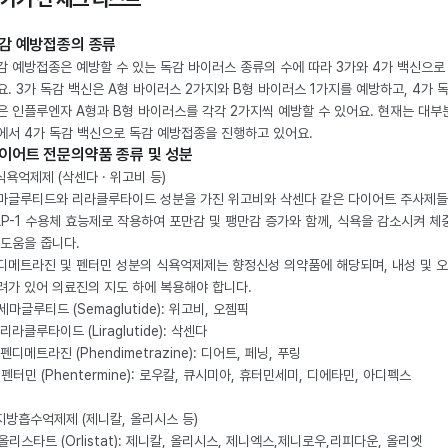
감 예방접종의 종류
감 예방접종은 예방할 수 있는 독감 바이러스 종류의 수에 따라 3가와 4가 백신으로
요. 3가 독감 백신은 A형 바이러스 2가지와 B형 바이러스 1가지를 예방하고, 4가 
은 인플루엔자 A형과 B형 바이러스를 각각 2가지씩 예방할 수 있어요. 현재는 대부
에서 4가 독감 백신으로 독감 예방접종을 진행하고 있어요.
이어트 전문의약품 종류 및 성분
 식욕억제제 (삭센다 · 위고비 등)
마글루티드와 리라클루타이드 성분을 가진 위고비와 삭센다 같은 다이어트 주사제
LP-1 수용체 효능제로 작용하여 포만감 및 팽만감 증가와 함께, 식욕을 감소시켜 체
 도움을 줍니다.
디메트라진 및 펜터민 성분의 식욕억제제는 향정신성 의약품에 해당되며, 내성 및 
려가 있어 의료진의 지도 하에 복용해야 합니다.
. 세마글루티드 (Semaglutide): 위고비, 오젬픽
 리라클루타이드 (Liraglutide): 삭센다
 펜디메트라진 (Phendimetrazine): 디어트, 페닝, 푸링
. 펜터민 (Phentermine): 로우칼, 큐시미아, 휴터민세미, 디에타민, 아디펙스
 지방흡수억제제 (제니칼, 올리시스 등)
. 올리스타트 (Orlistat): 제니칼, 올리시스, 제니엑스,제니로우,리피다운, 올리엣