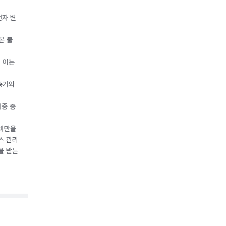
전자 변
몬 불
, 이는
 증가와
체중 증
 비만을
스 관리
을 받는