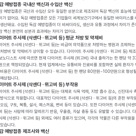
감 예방접종 국내산 백신과 수입산 백신
감 예방접종은 국산과 수입산 모두 동일한 성분으로 제조되어 독감 백신의 효능에 
이가 없어요. 독감 예방접종은 모든 기업들이 세계보건기구에서 동일한 바이러스를
 생산돼요. 수입된 독감 예방접종이 더 비싸더라도, 생산과 유통 과정에서 차이가 존
감 백신 본연의 성분과 효과에는 차이가 없어요.
이어트 주사제 (삭센다 · 위고비 등) 평균 처방 및 약제비
이어트 주사제 (삭센다 · 위고비 등)는 비급여 의약품으로 처방하는 병원과 조제하는
 처방비 및 약제비가 상이할 수 있습니다. 다이어트 주사제 (삭센다 · 위고비 등) 제
보노디스트 사에 따르면 현재 다이어트 주사제 (위고비) 국내 출하가는 한 펜당 약 3
원으로 책정되었습니다. 현재 업계에서는 유통비와 진료비를 포함하면 실제 환자가
 비용은 다이어트 주사제 (삭센다 · 위고비 등) 한 펜당 80만원~100만원으로 형성
 예상됩니다.
이어트 주사제 (삭센다 · 위고비 등) 부작용
이어트 주사제 (삭센다 · 위고비 등)는 대체로 식욕 억제, 지방 흡수 감소, 신진대사 
 방식으로 작용합니다. 대표적인 다이어트 주사제 (삭센다 · 위고비 등)의 흔한 부작
 오심, 구토, 복통, 설사, 메스꺼움, 변비 등이 있습니다. 또한 다이어트 주사제 (삭센다
비 등)는 사람에 따라 알레르기 반응, 우울증, 자살 충동 등도 유발할 수 있습니다. 
사제 (삭센다 · 위고비 등) 외에도 여러 종류가 있으며, 각각의 약물은 다른 부작용을
 있습니다.
감 예방접종 제조사와 백신