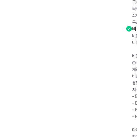
국
국
4
독
비
비
니
비
① 
체
비
용
지
- 
- 
- 
-
다
환