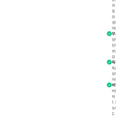
의
및
② 
생
여
무
정
린
보
감
독
독
유
어
비
비
와
1
능
2