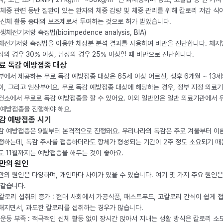
 체중 관련 동반 질환이 있는 환자의 체중 감량 및 체중 관리를 위해 칼로리 저감 식
 신체 활동 증대의 보조제로서 투여하는 것으로 허가 받았습니다.
생체전기저항 측정법(bioimpedence analysis, BIA)
체전기저항 측정법을 이용한 체성분 분석 결과를 사용하여 비만을 진단합니다. 체
성의 경우 30% 이상, 남성의 경우 25% 이상일 때 비만으로 진단합니다.
료 독감 예방접종 대상
부에서 제공하는 무료 독감 예방접종 대상은 65세 이상 어르신, 생후 6개월 ~ 13세
이, 그리고 임산부에요. 무료 독감 예방접종 대상에 해당하는 경우, 정부 지정 의료
건소에서 무료로 독감 예방접종을 할 수 있어요. 이외 일반인은 일반 의료기관에서 
 예방접종을 진행해야 해요.
감 예방접종 시기
감 예방접종은 9월부터 본격적으로 진행돼요. 우리나라의 독감은 주로 겨울부터 이
행하는데, 독감 주사를 접종하더라도 항체가 형성되는 기간이 2주 정도 소요되기 때
도 11월까지는 예방접종을 해두는 것이 좋아요.
만의 원인
만의 원인은 다양하며, 개인마다 차이가 있을 수 있습니다. 여기 몇 가지 주요 원인은
 같습니다.
. 칼로리 섭취의 증가 : 현대 사회에서 가공식품, 패스트푸드, 고칼로리 간식이 쉽게 
해지면서, 과도한 칼로리를 섭취하는 경우가 많습니다.
. 운동 부족 : 적극적인 신체 활동 없이 장시간 앉아서 지내는 생활 방식은 칼로리 소