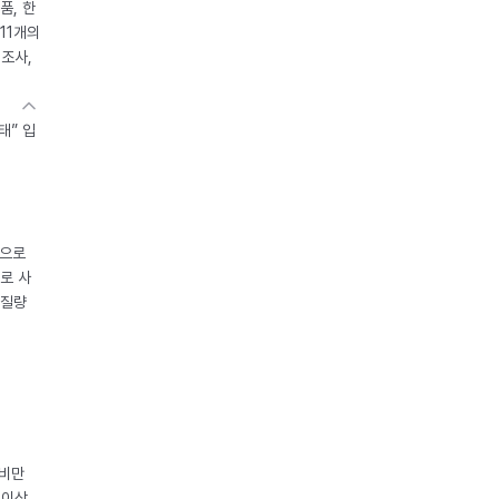
품, 한
11개의
제조사,
태” 입
중으로
로 사
체질량
 비만
 이상