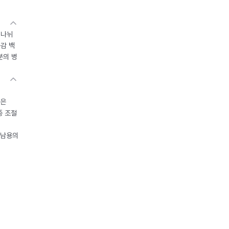
 나뉘
독감 백
분의 병
들은
중 조절
오남용의