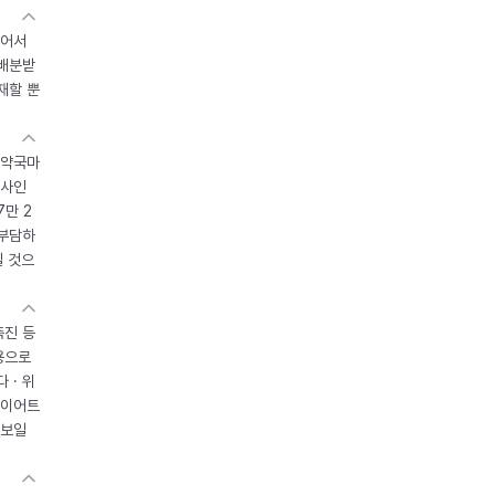
있어서
 배분받
재할 뿐
 약국마
조사인
7만 2
 부담하
될 것으
촉진 등
용으로
 · 위
다이어트
 보일