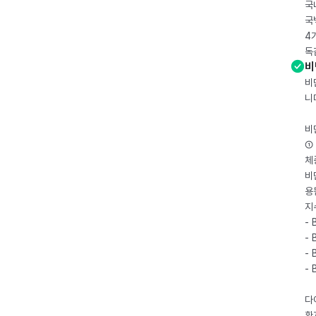
국
국
4
독
비
비
니
비
① 
체
비
용
지
- 
- 
- 
-
다
환