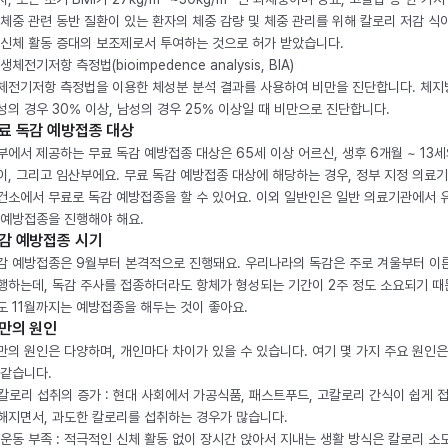
 체중 관련 동반 질환이 있는 환자의 체중 감량 및 체중 관리를 위해 칼로리 저감 식
 신체 활동 증대의 보조제로서 투여하는 것으로 허가 받았습니다.
생체전기저항 측정법(bioimpedence analysis, BIA)
체전기저항 측정법을 이용한 체성분 분석 결과를 사용하여 비만을 진단합니다. 체
성의 경우 30% 이상, 남성의 경우 25% 이상일 때 비만으로 진단합니다.
료 독감 예방접종 대상
부에서 제공하는 무료 독감 예방접종 대상은 65세 이상 어르신, 생후 6개월 ~ 13세
이, 그리고 임산부에요. 무료 독감 예방접종 대상에 해당하는 경우, 정부 지정 의료
건소에서 무료로 독감 예방접종을 할 수 있어요. 이외 일반인은 일반 의료기관에서 
 예방접종을 진행해야 해요.
감 예방접종 시기
감 예방접종은 9월부터 본격적으로 진행돼요. 우리나라의 독감은 주로 겨울부터 이
행하는데, 독감 주사를 접종하더라도 항체가 형성되는 기간이 2주 정도 소요되기 때
도 11월까지는 예방접종을 해두는 것이 좋아요.
만의 원인
만의 원인은 다양하며, 개인마다 차이가 있을 수 있습니다. 여기 몇 가지 주요 원인은
 같습니다.
. 칼로리 섭취의 증가 : 현대 사회에서 가공식품, 패스트푸드, 고칼로리 간식이 쉽게 
해지면서, 과도한 칼로리를 섭취하는 경우가 많습니다.
. 운동 부족 : 적극적인 신체 활동 없이 장시간 앉아서 지내는 생활 방식은 칼로리 소