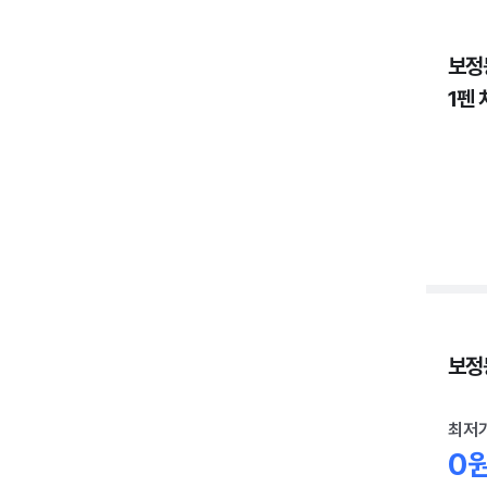
보정
1펜 
보정동
최저
0