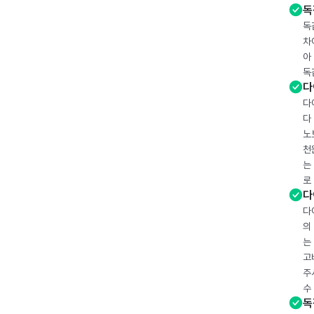
독
독
차
아
독
다
다
다
노
천
는
로
다
다
의
는
고
주
수
독