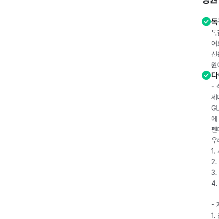
독
독
어
신
원
다
-
세
G
에
펜
우
1
2.
3.
4
-
1