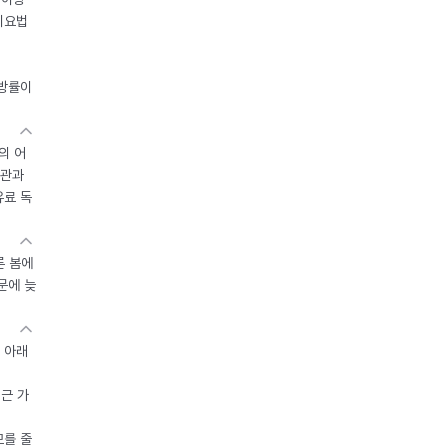
이요법
지방률이
의 어
기관과
유료 독
른 봄에
문에 늦
 아래
접근 가
모를 줄