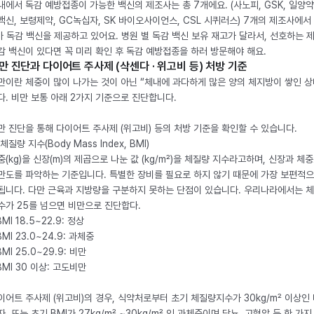
내에서 독감 예방접종이 가능한 백신의 제조사는 총 7개에요. (사노피, GSK, 일양약
백신, 보령제약, GC녹십자, SK 바이오사이언스, CSL 시퀴러스) 7개의 제조사에서 
가 독감 백신을 제공하고 있어요. 병원 별 독감 백신 보유 재고가 달라서, 선호하는 
감 백신이 있다면 꼭 미리 확인 후 독감 예방접종을 하러 방문해야 해요.
만 진단과 다이어트 주사제 (삭센다 · 위고비 등) 처방 기준
만이란 체중이 많이 나가는 것이 아닌 “체내에 과다하게 많은 양의 체지방이 쌓인 상
다. 비만 보통 아래 2가지 기준으로 진단합니다.
만 진단을 통해 다이어트 주사제 (위고비) 등의 처방 기준을 확인할 수 있습니다.
체질량 지수(Body Mass Index, BMI)
중(kg)을 신장(m)의 제곱으로 나눈 값 (kg/m²)을 체질량 지수라고하며, 신장과 체
만도를 파악하는 기준입니다. 특별한 장비를 필요로 하지 않기 때문에 가장 보편적으
됩니다. 다만 근육과 지방량을 구분하지 못하는 단점이 있습니다. 우리나라에서는 
수가 25를 넘으면 비만으로 진단합다.
BMI 18.5~22.9: 정상
BMI 23.0~24.9: 과체중
BMI 25.0~29.9: 비만
 BMI 30 이상: 고도비만
이어트 주사제 (위고비)의 경우, 식약처로부터 초기 체질량지수가 30kg/m² 이상인
자, 또는 초기 BMI가 27kg/m² ~30kg/m² 인 과체중이며 당뇨, 고혈압 등 한 가지