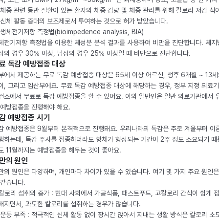
 체중 관련 동반 질환이 있는 환자의 체중 감량 및 체중 관리를 위해 칼로리 저감 식
 신체 활동 증대의 보조제로서 투여하는 것으로 허가 받았습니다.
생체전기저항 측정법(bioimpedence analysis, BIA)
체전기저항 측정법을 이용한 체성분 분석 결과를 사용하여 비만을 진단합니다. 체
성의 경우 30% 이상, 남성의 경우 25% 이상일 때 비만으로 진단합니다.
료 독감 예방접종 대상
부에서 제공하는 무료 독감 예방접종 대상은 65세 이상 어르신, 생후 6개월 ~ 13세
이, 그리고 임산부에요. 무료 독감 예방접종 대상에 해당하는 경우, 정부 지정 의료
건소에서 무료로 독감 예방접종을 할 수 있어요. 이외 일반인은 일반 의료기관에서 
 예방접종을 진행해야 해요.
감 예방접종 시기
감 예방접종은 9월부터 본격적으로 진행돼요. 우리나라의 독감은 주로 겨울부터 이
행하는데, 독감 주사를 접종하더라도 항체가 형성되는 기간이 2주 정도 소요되기 때
도 11월까지는 예방접종을 해두는 것이 좋아요.
만의 원인
만의 원인은 다양하며, 개인마다 차이가 있을 수 있습니다. 여기 몇 가지 주요 원인은
 같습니다.
. 칼로리 섭취의 증가 : 현대 사회에서 가공식품, 패스트푸드, 고칼로리 간식이 쉽게 
해지면서, 과도한 칼로리를 섭취하는 경우가 많습니다.
. 운동 부족 : 적극적인 신체 활동 없이 장시간 앉아서 지내는 생활 방식은 칼로리 소