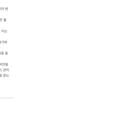
전자 변
몬 불
, 이는
 증가와
체중 증
 비만을
스 관리
을 받는