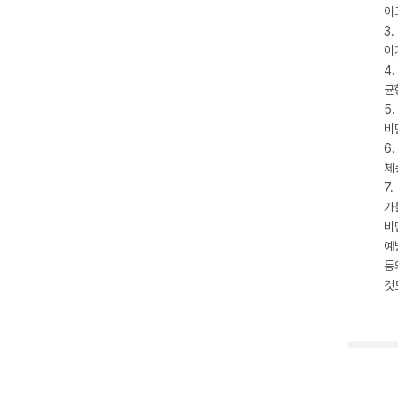
이
3
이
4
균
5
비
6
체
7
가
비
예
등
것