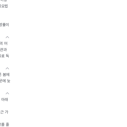
이요법
지방률이
의 어
기관과
유료 독
른 봄에
문에 늦
 아래
접근 가
모를 줄