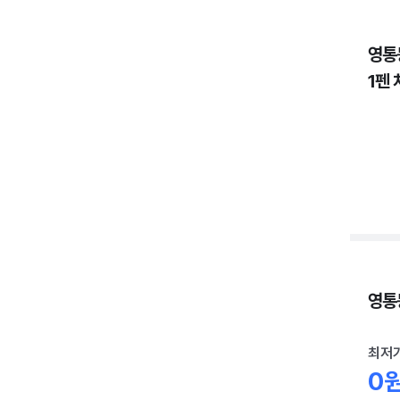
영통
1펜 
영통동
최저
0