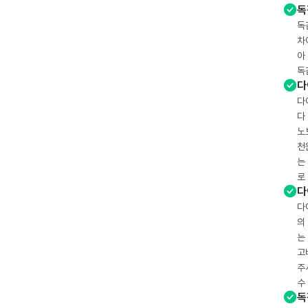
독
독
차
아
독
다
다
다
노
천
는
로
다
다
의
는
고
주
수
독