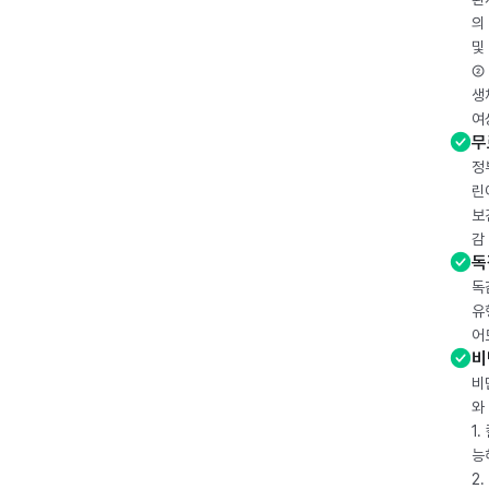
의
및
② 
생
여
무
정
린
보
감
독
독
유
어
비
비
와
1
능
2