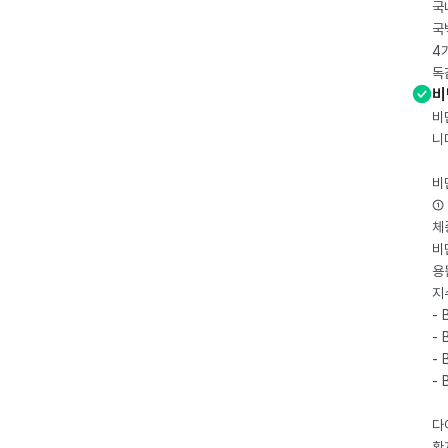
국
국
4
독
비
비
니
비
① 
체
비
용
지
- 
- 
- 
-
다
환