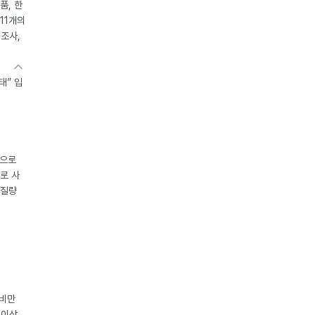
품, 한
11개의
제조사,
태” 입
중으로
로 사
체질량
 비만
 이상