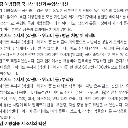
감 예방접종 국내산 백신과 수입산 백신
감 예방접종은 국산과 수입산 모두 동일한 성분으로 제조되어 독감 백신의 효능에 
이가 없어요. 독감 예방접종은 모든 기업들이 세계보건기구에서 동일한 바이러스를
 생산돼요. 수입된 독감 예방접종이 더 비싸더라도, 생산과 유통 과정에서 차이가 존
감 백신 본연의 성분과 효과에는 차이가 없어요.
이어트 주사제 (삭센다 · 위고비 등) 평균 처방 및 약제비
이어트 주사제 (삭센다 · 위고비 등)는 비급여 의약품으로 처방하는 병원과 조제하는
 처방비 및 약제비가 상이할 수 있습니다. 다이어트 주사제 (삭센다 · 위고비 등) 제
보노디스트 사에 따르면 현재 다이어트 주사제 (위고비) 국내 출하가는 한 펜당 약 3
원으로 책정되었습니다. 현재 업계에서는 유통비와 진료비를 포함하면 실제 환자가
 비용은 다이어트 주사제 (삭센다 · 위고비 등) 한 펜당 80만원~100만원으로 형성
 예상됩니다.
이어트 주사제 (삭센다 · 위고비 등) 부작용
이어트 주사제 (삭센다 · 위고비 등)는 대체로 식욕 억제, 지방 흡수 감소, 신진대사 
 방식으로 작용합니다. 대표적인 다이어트 주사제 (삭센다 · 위고비 등)의 흔한 부작
 오심, 구토, 복통, 설사, 메스꺼움, 변비 등이 있습니다. 또한 다이어트 주사제 (삭센다
비 등)는 사람에 따라 알레르기 반응, 우울증, 자살 충동 등도 유발할 수 있습니다. 
사제 (삭센다 · 위고비 등) 외에도 여러 종류가 있으며, 각각의 약물은 다른 부작용을
 있습니다.
감 예방접종 제조사와 백신