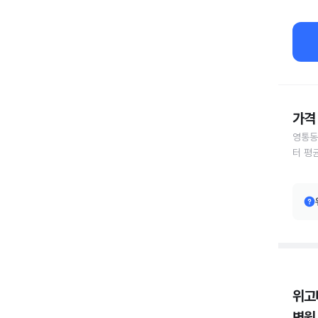
가격 
영통동
터 평
위고
병원