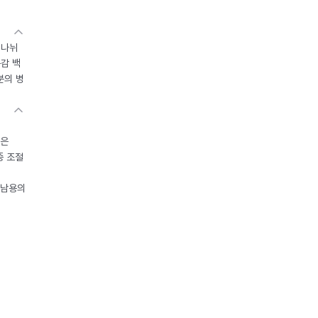
 나뉘
독감 백
분의 병
들은
중 조절
오남용의