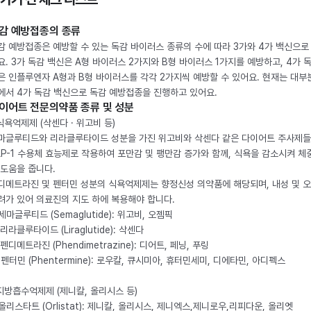
감 예방접종의 종류
감 예방접종은 예방할 수 있는 독감 바이러스 종류의 수에 따라 3가와 4가 백신으로
요. 3가 독감 백신은 A형 바이러스 2가지와 B형 바이러스 1가지를 예방하고, 4가 
은 인플루엔자 A형과 B형 바이러스를 각각 2가지씩 예방할 수 있어요. 현재는 대부
에서 4가 독감 백신으로 독감 예방접종을 진행하고 있어요.
이어트 전문의약품 종류 및 성분
 식욕억제제 (삭센다 · 위고비 등)
마글루티드와 리라클루타이드 성분을 가진 위고비와 삭센다 같은 다이어트 주사제
LP-1 수용체 효능제로 작용하여 포만감 및 팽만감 증가와 함께, 식욕을 감소시켜 체
 도움을 줍니다.
디메트라진 및 펜터민 성분의 식욕억제제는 향정신성 의약품에 해당되며, 내성 및 
려가 있어 의료진의 지도 하에 복용해야 합니다.
. 세마글루티드 (Semaglutide): 위고비, 오젬픽
 리라클루타이드 (Liraglutide): 삭센다
 펜디메트라진 (Phendimetrazine): 디어트, 페닝, 푸링
. 펜터민 (Phentermine): 로우칼, 큐시미아, 휴터민세미, 디에타민, 아디펙스
 지방흡수억제제 (제니칼, 올리시스 등)
. 올리스타트 (Orlistat): 제니칼, 올리시스, 제니엑스,제니로우,리피다운, 올리엣