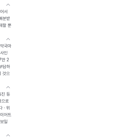
있어서
 배분받
재할 뿐
 약국마
조사인
7만 2
 부담하
될 것으
촉진 등
용으로
 · 위
다이어트
 보일