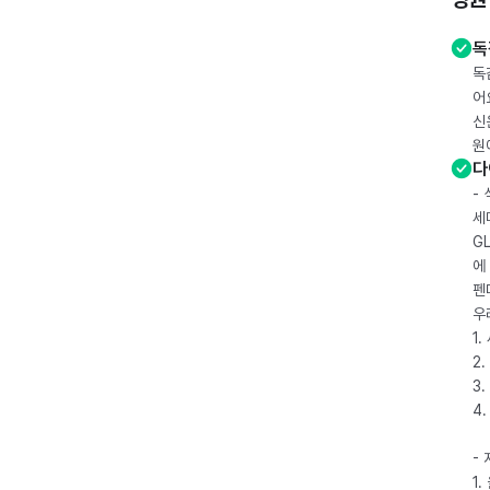
독
독
어
신
원
다
-
세
G
에
펜
우
1
2.
3.
4
-
1