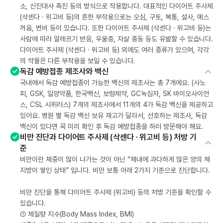
소, 신진대사 촉진 등의 방식으로 작용합니다. 대표적인 다이어트 주사제
(삭센다 · 위고비 등)의 흔한 부작용으로는 오심, 구토, 복통, 설사, 메스
꺼움, 변비 등이 있습니다. 또한 다이어트 주사제 (삭센다 · 위고비 등)는
사람에 따라 알레르기 반응, 우울증, 자살 충동 등도 유발할 수 있습니다.
다이어트 주사제 (삭센다 · 위고비 등) 외에도 여러 종류가 있으며, 각각
의 약물은 다른 부작용을 보일 수 있습니다.
독감 예방접종 제조사와 백신
국내에서 독감 예방접종이 가능한 백신의 제조사는 총 7개에요. (사노
피, GSK, 일양약품, 한국백신, 보령제약, GC녹십자, SK 바이오사이언
스, CSL 시퀴러스) 7개의 제조사에서 11개의 4가 독감 백신을 제공하고
있어요. 병원 별 독감 백신 보유 재고가 달라서, 선호하는 제조사, 독감
백신이 있다면 꼭 미리 확인 후 독감 예방접종을 하러 방문해야 해요.
비만 진단과 다이어트 주사제 (삭센다 · 위고비 등) 처방 기
준
비만이란 체중이 많이 나가는 것이 아닌 “체내에 과다하게 많은 양의 체
지방이 쌓인 상태” 입니다. 비만 보통 아래 2가지 기준으로 진단합니다.
비만 진단을 통해 다이어트 주사제 (위고비) 등의 처방 기준을 확인할 수
있습니다.
① 체질량 지수(Body Mass Index, BMI)