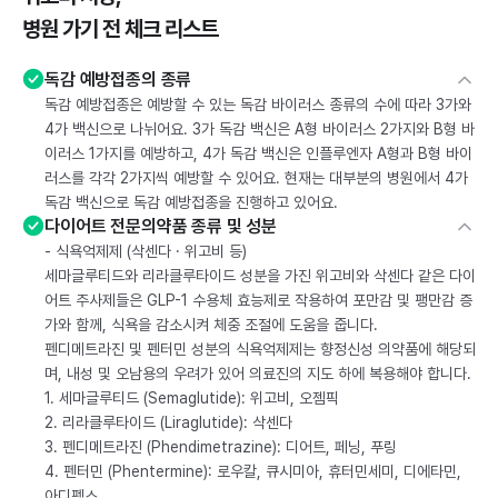
병원 가기 전 체크 리스트
독감 예방접종의 종류
독감 예방접종은 예방할 수 있는 독감 바이러스 종류의 수에 따라 3가와
4가 백신으로 나뉘어요. 3가 독감 백신은 A형 바이러스 2가지와 B형 바
이러스 1가지를 예방하고, 4가 독감 백신은 인플루엔자 A형과 B형 바이
러스를 각각 2가지씩 예방할 수 있어요. 현재는 대부분의 병원에서 4가
독감 백신으로 독감 예방접종을 진행하고 있어요.
다이어트 전문의약품 종류 및 성분
- 식욕억제제 (삭센다 · 위고비 등)
세마글루티드와 리라클루타이드 성분을 가진 위고비와 삭센다 같은 다이
어트 주사제들은 GLP-1 수용체 효능제로 작용하여 포만감 및 팽만감 증
가와 함께, 식욕을 감소시켜 체중 조절에 도움을 줍니다.
펜디메트라진 및 펜터민 성분의 식욕억제제는 향정신성 의약품에 해당되
며, 내성 및 오남용의 우려가 있어 의료진의 지도 하에 복용해야 합니다.
1. 세마글루티드 (Semaglutide): 위고비, 오젬픽
2. 리라클루타이드 (Liraglutide): 삭센다
3. 펜디메트라진 (Phendimetrazine): 디어트, 페닝, 푸링
4. 펜터민 (Phentermine): 로우칼, 큐시미아, 휴터민세미, 디에타민,
아디펙스