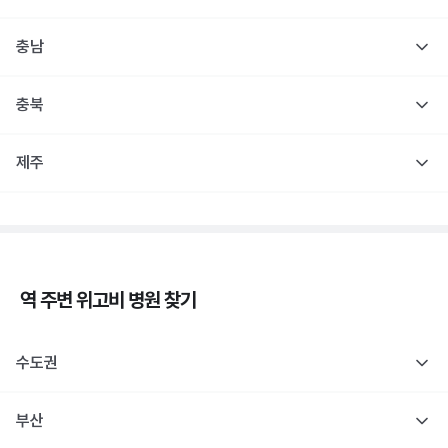
충남
충북
제주
역 주변
위고비
병원 찾기
수도권
부산