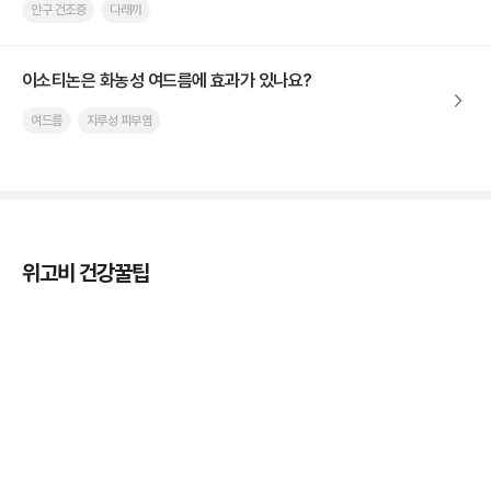
안구 건조증
다래끼
이소티논은 화농성 여드름에 효과가 있나요?
여드름
지루성 피부염
위고비 건강꿀팁
마운자로 온누리상품권으로 결제 가능한가요? — 최
저가 처방 꿀팁
3분 꿀팁 ㆍ #비만 #마운자로
마운자로 온누리상품권으로 결제 가능한가요? — 최