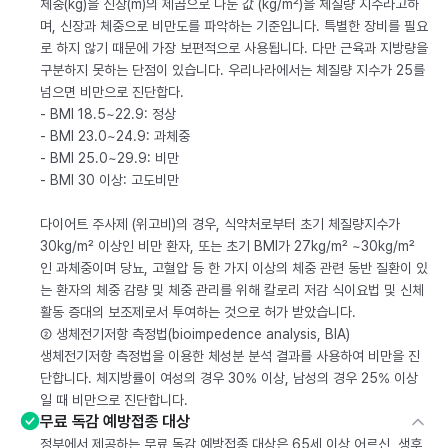
체중(kg)을 신장(m)의 제곱으로 나눈 값 (kg/m²)을 체질량 지수라고하
며, 신장과 체중으로 비만도를 파악하는 기준입니다. 특별한 장비를 필요
로 하지 않기 때문에 가장 보편적으로 사용됩니다. 다만 근육과 지방량을
구분하지 못하는 단점이 있습니다. 우리나라에서는 체질량 지수가 25를
넘으면 비만으로 진단합다.
- BMI 18.5~22.9: 정상
- BMI 23.0~24.9: 과체중
- BMI 25.0~29.9: 비만
- BMI 30 이상: 고도비만
다이어트 주사제 (위고비)의 경우, 식약처로부터 초기 체질량지수가
30kg/m² 이상인 비만 환자, 또는 초기 BMI가 27kg/m² ~30kg/m²
인 과체중이며 당뇨, 고혈압 등 한 가지 이상의 체중 관련 동반 질환이 있
는 환자의 체중 감량 및 체중 관리를 위해 칼로리 저감 식이요법 및 신체
활동 증대의 보조제로서 투여하는 것으로 허가 받았습니다.
② 생체전기저항 측정법(bioimpedence analysis, BIA)
생체전기저항 측정법을 이용한 체성분 분석 결과를 사용하여 비만을 진
단합니다. 체지방률이 여성의 경우 30% 이상, 남성의 경우 25% 이상
일 때 비만으로 진단합니다.
무료 독감 예방접종 대상
정부에서 제공하는 무료 독감 예방접종 대상은 65세 이상 어르신, 생후