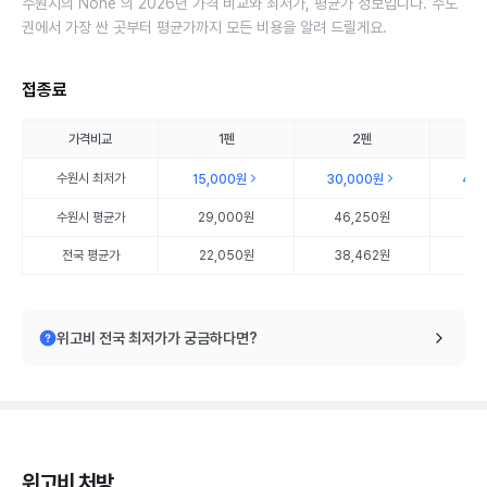
수원시의 None 의 2026년 가격 비교와 최저가, 평균가 정보입니다. 수도
권에서 가장 싼 곳부터 평균가까지 모든 비용을 알려 드릴게요.
접종료
가격비교
1펜
2펜
수원시
최저가
15,000원
30,000원
45
수원시
평균가
29,000원
46,250원
64
전국 평균가
22,050원
38,462원
55
위고비 전국 최저가가 궁금하다면?
위고비 처방,