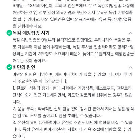
6개월 ~ 13세의 어린이, 그리고 임산부에요. 무료 독감 예방접종 대상에
해당하는 경우, 정부 지정 의료기관과 보건소에서 무료로 독감 예방접종
을 할 수 있어요. 이외 일반인은 일반 의료기관에서 유료 독감 예방접종
을 진행해야 해요.
독감 예방접종 시기
독감 예방접종은 9월부터 본격적으로 진행돼요. 우리나라의 독감은 주
로 겨울부터 이른 봄에 유행하는데, 독감 주사를 접종하더라도 항체가 형
성되는 기간이 2주 정도 소요되기 때문에 늦어도 11월까지는 예방접종을
해두는 것이 좋아요.
비만의 원인
비만의 원인은 다양하며, 개인마다 차이가 있을 수 있습니다. 여기 몇 가
지 주요 원인은 아래와 같습니다.
1. 칼로리 섭취의 증가 : 현대 사회에서 가공식품, 패스트푸드, 고칼로리
간식이 쉽게 접근 가능해지면서, 과도한 칼로리를 섭취하는 경우가 많습
니다.
2. 운동 부족 : 적극적인 신체 활동 없이 장시간 앉아서 지내는 생활 방식
은 칼로리 소모를 줄이고 비만을 초래할 수 있습니다.
3. 유전적 요인 : 가족력이나 유전적 소인도 비만에 영향을 미칠 수 있습
니다. 특정 유전자 변이가 신진대사율이나 식욕 조절에 영향을 줄 수 있
습니다.