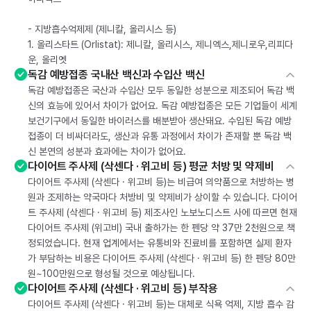
- 지방흡수억제제 (제니칼, 올리시스 등)
1. 올리스타트 (Orlistat): 제니칼, 올리시스, 제니엑스,제니로우,리피다
운, 올리엣
독감 예방접종 국내산 백신과 수입산 백신
독감 예방접종은 국산과 수입산 모두 동일한 성분으로 제조되어 독감 백
신의 효능에 있어서 차이가 없어요. 독감 예방접종은 모든 기업들이 세계
보건기구에서 동일한 바이러스를 배분받아 생산돼요. 수입된 독감 예방
접종이 더 비싸더라도, 생산과 유통 과정에서 차이가 존재할 뿐 독감 백
신 본연의 성분과 효과에는 차이가 없어요.
다이어트 주사제 (삭센다 · 위고비 등) 평균 처방 및 약제비
다이어트 주사제 (삭센다 · 위고비 등)는 비급여 의약품으로 처방하는 병
원과 조제하는 약국마다 처방비 및 약제비가 상이할 수 있습니다. 다이어
트 주사제 (삭센다 · 위고비 등) 제조사인 노보노디스트 사에 따르면 현재
다이어트 주사제 (위고비) 국내 출하가는 한 펜당 약 37만 2천원으로 책
정되었습니다. 현재 업계에서는 유통비와 진료비를 포함하면 실제 환자
가 부담하는 비용은 다이어트 주사제 (삭센다 · 위고비 등) 한 펜당 80만
원~100만원으로 형성될 것으로 예상됩니다.
다이어트 주사제 (삭센다 · 위고비 등) 부작용
다이어트 주사제 (삭센다 · 위고비 등)는 대체로 식욕 억제, 지방 흡수 감