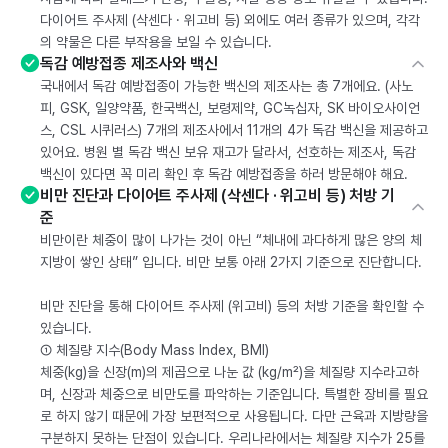
다이어트 주사제 (삭센다 · 위고비 등) 외에도 여러 종류가 있으며, 각각
의 약물은 다른 부작용을 보일 수 있습니다.
독감 예방접종 제조사와 백신
국내에서 독감 예방접종이 가능한 백신의 제조사는 총 7개에요. (사노
피, GSK, 일양약품, 한국백신, 보령제약, GC녹십자, SK 바이오사이언
스, CSL 시퀴러스) 7개의 제조사에서 11개의 4가 독감 백신을 제공하고
있어요. 병원 별 독감 백신 보유 재고가 달라서, 선호하는 제조사, 독감
백신이 있다면 꼭 미리 확인 후 독감 예방접종을 하러 방문해야 해요.
비만 진단과 다이어트 주사제 (삭센다 · 위고비 등) 처방 기
준
비만이란 체중이 많이 나가는 것이 아닌 “체내에 과다하게 많은 양의 체
지방이 쌓인 상태” 입니다. 비만 보통 아래 2가지 기준으로 진단합니다.
비만 진단을 통해 다이어트 주사제 (위고비) 등의 처방 기준을 확인할 수
있습니다.
① 체질량 지수(Body Mass Index, BMI)
체중(kg)을 신장(m)의 제곱으로 나눈 값 (kg/m²)을 체질량 지수라고하
며, 신장과 체중으로 비만도를 파악하는 기준입니다. 특별한 장비를 필요
로 하지 않기 때문에 가장 보편적으로 사용됩니다. 다만 근육과 지방량을
구분하지 못하는 단점이 있습니다. 우리나라에서는 체질량 지수가 25를