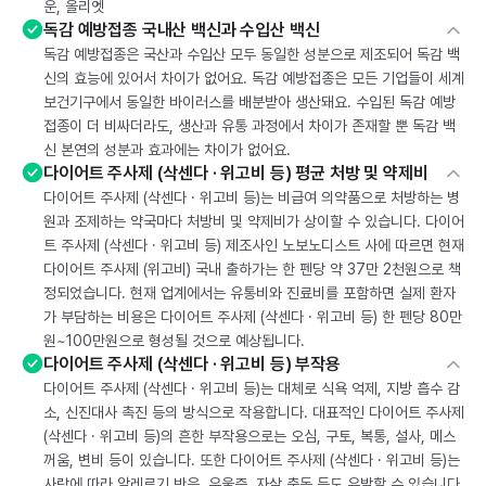
운, 올리엣
독감 예방접종 국내산 백신과 수입산 백신
독감 예방접종은 국산과 수입산 모두 동일한 성분으로 제조되어 독감 백
신의 효능에 있어서 차이가 없어요. 독감 예방접종은 모든 기업들이 세계
보건기구에서 동일한 바이러스를 배분받아 생산돼요. 수입된 독감 예방
접종이 더 비싸더라도, 생산과 유통 과정에서 차이가 존재할 뿐 독감 백
신 본연의 성분과 효과에는 차이가 없어요.
다이어트 주사제 (삭센다 · 위고비 등) 평균 처방 및 약제비
다이어트 주사제 (삭센다 · 위고비 등)는 비급여 의약품으로 처방하는 병
원과 조제하는 약국마다 처방비 및 약제비가 상이할 수 있습니다. 다이어
트 주사제 (삭센다 · 위고비 등) 제조사인 노보노디스트 사에 따르면 현재
다이어트 주사제 (위고비) 국내 출하가는 한 펜당 약 37만 2천원으로 책
정되었습니다. 현재 업계에서는 유통비와 진료비를 포함하면 실제 환자
가 부담하는 비용은 다이어트 주사제 (삭센다 · 위고비 등) 한 펜당 80만
원~100만원으로 형성될 것으로 예상됩니다.
다이어트 주사제 (삭센다 · 위고비 등) 부작용
다이어트 주사제 (삭센다 · 위고비 등)는 대체로 식욕 억제, 지방 흡수 감
소, 신진대사 촉진 등의 방식으로 작용합니다. 대표적인 다이어트 주사제
(삭센다 · 위고비 등)의 흔한 부작용으로는 오심, 구토, 복통, 설사, 메스
꺼움, 변비 등이 있습니다. 또한 다이어트 주사제 (삭센다 · 위고비 등)는
사람에 따라 알레르기 반응, 우울증, 자살 충동 등도 유발할 수 있습니다.