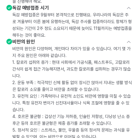
을 진행해야 해요.
독감 예방접종 시기
독감 예방접종은 9월부터 본격적으로 진행돼요. 우리나라의 독감은 주
로 겨울부터 이른 봄에 유행하는데, 독감 주사를 접종하더라도 항체가 형
성되는 기간이 2주 정도 소요되기 때문에 늦어도 11월까지는 예방접종을
해두는 것이 좋아요.
비만의 원인
비만의 원인은 다양하며, 개인마다 차이가 있을 수 있습니다. 여기 몇 가
지 주요 원인은 아래와 같습니다.
1. 칼로리 섭취의 증가 : 현대 사회에서 가공식품, 패스트푸드, 고칼로리
간식이 쉽게 접근 가능해지면서, 과도한 칼로리를 섭취하는 경우가 많습
니다.
2. 운동 부족 : 적극적인 신체 활동 없이 장시간 앉아서 지내는 생활 방식
은 칼로리 소모를 줄이고 비만을 초래할 수 있습니다.
3. 유전적 요인 : 가족력이나 유전적 소인도 비만에 영향을 미칠 수 있습
니다. 특정 유전자 변이가 신진대사율이나 식욕 조절에 영향을 줄 수 있
습니다.
4. 호르몬 불균형 : 갑상선 기능 저하증, 인슐린 저항성, 다낭성 난소 증
후군 등의 호르몬 불균형은 체중 증가를 초래할 수 있습니다.
5. 정서적 요인 : 스트레스, 불안, 우울증 등의 정서적 문제는 과식을 유
발할 수 있으며, 이는 비만으로 이어질 수 있습니다.