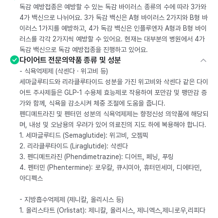
독감 예방접종은 예방할 수 있는 독감 바이러스 종류의 수에 따라 3가와
4가 백신으로 나뉘어요. 3가 독감 백신은 A형 바이러스 2가지와 B형 바
이러스 1가지를 예방하고, 4가 독감 백신은 인플루엔자 A형과 B형 바이
러스를 각각 2가지씩 예방할 수 있어요. 현재는 대부분의 병원에서 4가
독감 백신으로 독감 예방접종을 진행하고 있어요.
다이어트 전문의약품 종류 및 성분
- 식욕억제제 (삭센다 · 위고비 등)
세마글루티드와 리라클루타이드 성분을 가진 위고비와 삭센다 같은 다이
어트 주사제들은 GLP-1 수용체 효능제로 작용하여 포만감 및 팽만감 증
가와 함께, 식욕을 감소시켜 체중 조절에 도움을 줍니다.
펜디메트라진 및 펜터민 성분의 식욕억제제는 향정신성 의약품에 해당되
며, 내성 및 오남용의 우려가 있어 의료진의 지도 하에 복용해야 합니다.
1. 세마글루티드 (Semaglutide): 위고비, 오젬픽
2. 리라클루타이드 (Liraglutide): 삭센다
3. 펜디메트라진 (Phendimetrazine): 디어트, 페닝, 푸링
4. 펜터민 (Phentermine): 로우칼, 큐시미아, 휴터민세미, 디에타민,
아디펙스
- 지방흡수억제제 (제니칼, 올리시스 등)
1. 올리스타트 (Orlistat): 제니칼, 올리시스, 제니엑스,제니로우,리피다