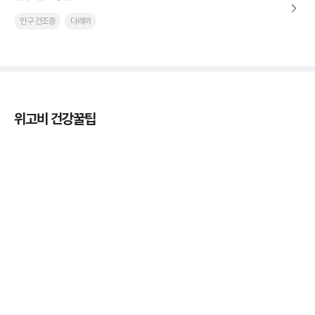
안구 건조증
다래끼
위고비 건강꿀팁
열사병 후유증, 언제까지 지켜볼까
3분 꿀팁
열사병 응급처치, 어디까지 식혀야할까?
3분 꿀팁