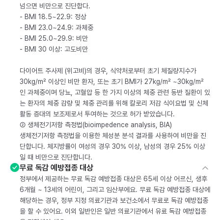
넘으면 비만으로 진단합다.
- BMI 18.5~22.9: 정상
- BMI 23.0~24.9: 과체중
- BMI 25.0~29.9: 비만
- BMI 30 이상: 고도비만
다이어트 주사제 (위고비)의 경우, 식약처로부터 초기 체질량지수가
30kg/m² 이상인 비만 환자, 또는 초기 BMI가 27kg/m² ~30kg/m²
인 과체중이며 당뇨, 고혈압 등 한 가지 이상의 체중 관련 동반 질환이 있
는 환자의 체중 감량 및 체중 관리를 위해 칼로리 저감 식이요법 및 신체
활동 증대의 보조제로서 투여하는 것으로 허가 받았습니다.
② 생체전기저항 측정법(bioimpedence analysis, BIA)
생체전기저항 측정법을 이용한 체성분 분석 결과를 사용하여 비만을 진
단합니다. 체지방률이 여성의 경우 30% 이상, 남성의 경우 25% 이상
일 때 비만으로 진단합니다.
무료 독감 예방접종 대상
정부에서 제공하는 무료 독감 예방접종 대상은 65세 이상 어르신, 생후
6개월 ~ 13세의 어린이, 그리고 임산부에요. 무료 독감 예방접종 대상에
해당하는 경우, 정부 지정 의료기관과 보건소에서 무료로 독감 예방접종
을 할 수 있어요. 이외 일반인은 일반 의료기관에서 유료 독감 예방접종