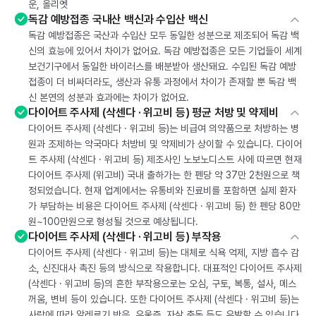
운, 올리엣
독감 예방접종 국내산 백신과 수입산 백신
독감 예방접종은 국산과 수입산 모두 동일한 성분으로 제조되어 독감 백
신의 효능에 있어서 차이가 없어요. 독감 예방접종은 모든 기업들이 세계
보건기구에서 동일한 바이러스를 배분받아 생산돼요. 수입된 독감 예방
접종이 더 비싸더라도, 생산과 유통 과정에서 차이가 존재할 뿐 독감 백
신 본연의 성분과 효과에는 차이가 없어요.
다이어트 주사제 (삭센다 · 위고비 등) 평균 처방 및 약제비
다이어트 주사제 (삭센다 · 위고비 등)는 비급여 의약품으로 처방하는 병
원과 조제하는 약국마다 처방비 및 약제비가 상이할 수 있습니다. 다이어
트 주사제 (삭센다 · 위고비 등) 제조사인 노보노디스트 사에 따르면 현재
다이어트 주사제 (위고비) 국내 출하가는 한 펜당 약 37만 2천원으로 책
정되었습니다. 현재 업계에서는 유통비와 진료비를 포함하면 실제 환자
가 부담하는 비용은 다이어트 주사제 (삭센다 · 위고비 등) 한 펜당 80만
원~100만원으로 형성될 것으로 예상됩니다.
다이어트 주사제 (삭센다 · 위고비 등) 부작용
다이어트 주사제 (삭센다 · 위고비 등)는 대체로 식욕 억제, 지방 흡수 감
소, 신진대사 촉진 등의 방식으로 작용합니다. 대표적인 다이어트 주사제
(삭센다 · 위고비 등)의 흔한 부작용으로는 오심, 구토, 복통, 설사, 메스
꺼움, 변비 등이 있습니다. 또한 다이어트 주사제 (삭센다 · 위고비 등)는
사람에 따라 알레르기 반응, 우울증, 자살 충동 등도 유발할 수 있습니다.