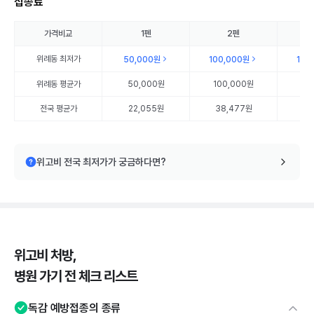
접종료
가격비교
1펜
2펜
위례동
최저가
50,000원
100,000원
150
위례동
평균가
50,000원
100,000원
15
전국 평균가
22,055원
38,477원
56
위고비 전국 최저가가 궁금하다면?
위고비 처방,
병원 가기 전 체크 리스트
독감 예방접종의 종류