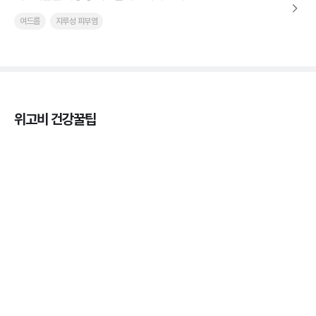
여드름
지루성 피부염
위고비 건강꿀팁
마운자로 효과, 언제부터 나타날까?
3분 꿀팁 ㆍ #마운자로
마운자로 온누리상품권으로 결제 가능한가요? — 최
저가 처방 꿀팁
3분 꿀팁 ㆍ #비만 #마운자로