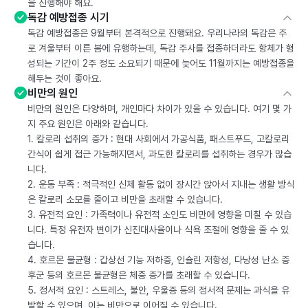
을 진행해야 해요.
독감 예방접종 시기
독감 예방접종은 9월부터 본격적으로 진행돼요. 우리나라의 독감은 주
로 겨울부터 이른 봄에 유행하는데, 독감 주사를 접종하더라도 항체가 형
성되는 기간이 2주 정도 소요되기 때문에 늦어도 11월까지는 예방접종을
해두는 것이 좋아요.
비만의 원인
비만의 원인은 다양하며, 개인마다 차이가 있을 수 있습니다. 여기 몇 가
지 주요 원인은 아래와 같습니다.
1. 칼로리 섭취의 증가 : 현대 사회에서 가공식품, 패스트푸드, 고칼로리
간식이 쉽게 접근 가능해지면서, 과도한 칼로리를 섭취하는 경우가 많습
니다.
2. 운동 부족 : 적극적인 신체 활동 없이 장시간 앉아서 지내는 생활 방식
은 칼로리 소모를 줄이고 비만을 초래할 수 있습니다.
3. 유전적 요인 : 가족력이나 유전적 소인도 비만에 영향을 미칠 수 있습
니다. 특정 유전자 변이가 신진대사율이나 식욕 조절에 영향을 줄 수 있
습니다.
4. 호르몬 불균형 : 갑상선 기능 저하증, 인슐린 저항성, 다낭성 난소 증
후군 등의 호르몬 불균형은 체중 증가를 초래할 수 있습니다.
5. 정서적 요인 : 스트레스, 불안, 우울증 등의 정서적 문제는 과식을 유
발할 수 있으며, 이는 비만으로 이어질 수 있습니다.