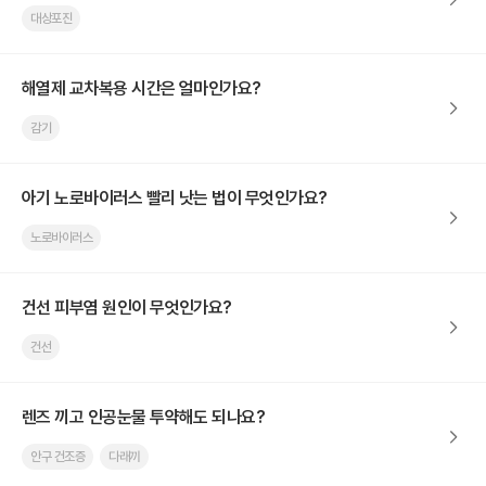
대상포진
해열제 교차복용 시간은 얼마인가요?
감기
아기 노로바이러스 빨리 낫는 법이 무엇인가요?
노로바이러스
건선 피부염 원인이 무엇인가요?
건선
렌즈 끼고 인공눈물 투약해도 되나요?
안구 건조증
다래끼