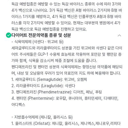
독감 예방접종은 예방할 수 있는 독감 바이러스 종류의 수에 따라 3가와
4가 백신으로 나뉘어요. 3가 독감 백신은 A형 바이러스 2가지와 B형 바
이러스 1가지를 예방하고, 4가 독감 백신은 인플루엔자 A형과 B형 바이
러스를 각각 2가지씩 예방할 수 있어요. 현재는 대부분의 병원에서 4가
독감 백신으로 독감 예방접종을 진행하고 있어요.
다이어트 전문의약품 종류 및 성분
- 식욕억제제 (삭센다 · 위고비 등)
세마글루티드와 리라클루타이드 성분을 가진 위고비와 삭센다 같은 다이
어트 주사제들은 GLP-1 수용체 효능제로 작용하여 포만감 및 팽만감 증
가와 함께, 식욕을 감소시켜 체중 조절에 도움을 줍니다.
펜디메트라진 및 펜터민 성분의 식욕억제제는 향정신성 의약품에 해당되
며, 내성 및 오남용의 우려가 있어 의료진의 지도 하에 복용해야 합니다.
1. 세마글루티드 (Semaglutide): 위고비, 오젬픽
2. 리라클루타이드 (Liraglutide): 삭센다
3. 펜디메트라진 (Phendimetrazine): 디어트, 페닝, 푸링
4. 펜터민 (Phentermine): 로우칼, 큐시미아, 휴터민세미, 디에타민,
아디펙스
- 지방흡수억제제 (제니칼, 올리시스 등)
1. 올리스타트 (Orlistat): 제니칼, 올리시스, 제니엑스,제니로우,리피다