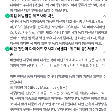
다이어트 주사제 (삭센다 · 위고비 등) 외에도 여러 종류가 있으며, 각각
의 약물은 다른 부작용을 보일 수 있습니다.
독감 예방접종 제조사와 백신
국내에서 독감 예방접종이 가능한 백신의 제조사는 총 7개에요. (사노
피, GSK, 일양약품, 한국백신, 보령제약, GC녹십자, SK 바이오사이언
스, CSL 시퀴러스) 7개의 제조사에서 11개의 4가 독감 백신을 제공하고
있어요. 병원 별 독감 백신 보유 재고가 달라서, 선호하는 제조사, 독감
백신이 있다면 꼭 미리 확인 후 독감 예방접종을 하러 방문해야 해요.
비만 진단과 다이어트 주사제 (삭센다 · 위고비 등) 처방 기
준
비만이란 체중이 많이 나가는 것이 아닌 “체내에 과다하게 많은 양의 체
지방이 쌓인 상태” 입니다. 비만 보통 아래 2가지 기준으로 진단합니다.
비만 진단을 통해 다이어트 주사제 (위고비) 등의 처방 기준을 확인할 수
있습니다.
① 체질량 지수(Body Mass Index, BMI)
체중(kg)을 신장(m)의 제곱으로 나눈 값 (kg/m²)을 체질량 지수라고하
며, 신장과 체중으로 비만도를 파악하는 기준입니다. 특별한 장비를 필요
로 하지 않기 때문에 가장 보편적으로 사용됩니다. 다만 근육과 지방량을
구분하지 못하는 단점이 있습니다. 우리나라에서는 체질량 지수가 25를