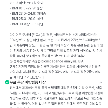
넘으면 비만으로 진단합다.
- BMI 18.5~22.9: 정상
- BMI 23.0~24.9: 과체중
- BMI 25.0~29.9: 비만
- BMI 30 이상: 고도비만
다이어트 주사제 (위고비)의 경우, 식약처로부터 초기 체질량지수가
30kg/m² 이상인 비만 환자, 또는 초기 BMI가 27kg/m² ~30kg/m²
인 과체중이며 당뇨, 고혈압 등 한 가지 이상의 체중 관련 동반 질환이 있
는 환자의 체중 감량 및 체중 관리를 위해 칼로리 저감 식이요법 및 신체
활동 증대의 보조제로서 투여하는 것으로 허가 받았습니다.
② 생체전기저항 측정법(bioimpedence analysis, BIA)
생체전기저항 측정법을 이용한 체성분 분석 결과를 사용하여 비만을 진
단합니다. 체지방률이 여성의 경우 30% 이상, 남성의 경우 25% 이상
일 때 비만으로 진단합니다.
무료 독감 예방접종 대상
정부에서 제공하는 무료 독감 예방접종 대상은 65세 이상 어르신, 생후
6개월 ~ 13세의 어린이, 그리고 임산부에요. 무료 독감 예방접종 대상에
해당하는 경우, 정부 지정 의료기관과 보건소에서 무료로 독감 예방접종
을 할 수 있어요. 이외 일반인은 일반 의료기관에서 유료 독감 예방접종