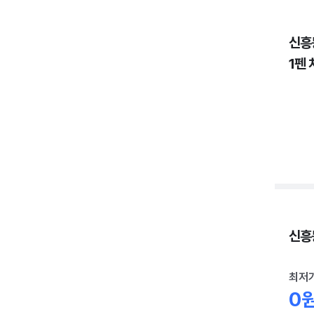
신흥
1펜 
신흥동
최저
0