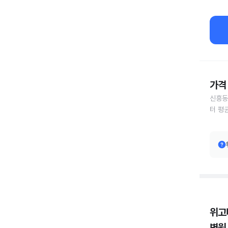
가격 
신흥동
터 평
위고
병원