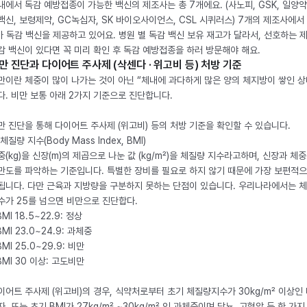
내에서 독감 예방접종이 가능한 백신의 제조사는 총 7개에요. (사노피, GSK, 일양약
백신, 보령제약, GC녹십자, SK 바이오사이언스, CSL 시퀴러스) 7개의 제조사에서 
가 독감 백신을 제공하고 있어요. 병원 별 독감 백신 보유 재고가 달라서, 선호하는 
감 백신이 있다면 꼭 미리 확인 후 독감 예방접종을 하러 방문해야 해요.
만 진단과 다이어트 주사제 (삭센다 · 위고비 등) 처방 기준
만이란 체중이 많이 나가는 것이 아닌 “체내에 과다하게 많은 양의 체지방이 쌓인 상
다. 비만 보통 아래 2가지 기준으로 진단합니다.
만 진단을 통해 다이어트 주사제 (위고비) 등의 처방 기준을 확인할 수 있습니다.
체질량 지수(Body Mass Index, BMI)
중(kg)을 신장(m)의 제곱으로 나눈 값 (kg/m²)을 체질량 지수라고하며, 신장과 체
만도를 파악하는 기준입니다. 특별한 장비를 필요로 하지 않기 때문에 가장 보편적으
됩니다. 다만 근육과 지방량을 구분하지 못하는 단점이 있습니다. 우리나라에서는 
수가 25를 넘으면 비만으로 진단합다.
BMI 18.5~22.9: 정상
BMI 23.0~24.9: 과체중
BMI 25.0~29.9: 비만
 BMI 30 이상: 고도비만
이어트 주사제 (위고비)의 경우, 식약처로부터 초기 체질량지수가 30kg/m² 이상인
자, 또는 초기 BMI가 27kg/m² ~30kg/m² 인 과체중이며 당뇨, 고혈압 등 한 가지