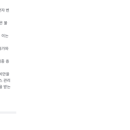
전자 변
몬 불
, 이는
 증가와
체중 증
 비만을
스 관리
을 받는