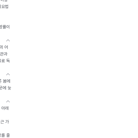
이요법
지방률이
의 어
기관과
유료 독
른 봄에
문에 늦
 아래
접근 가
모를 줄