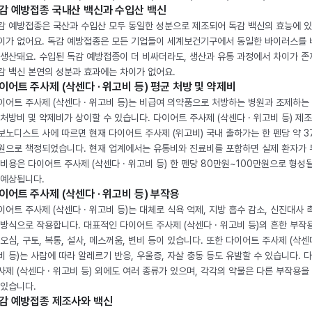
감 예방접종 국내산 백신과 수입산 백신
감 예방접종은 국산과 수입산 모두 동일한 성분으로 제조되어 독감 백신의 효능에 
이가 없어요. 독감 예방접종은 모든 기업들이 세계보건기구에서 동일한 바이러스를
 생산돼요. 수입된 독감 예방접종이 더 비싸더라도, 생산과 유통 과정에서 차이가 존
감 백신 본연의 성분과 효과에는 차이가 없어요.
이어트 주사제 (삭센다 · 위고비 등) 평균 처방 및 약제비
이어트 주사제 (삭센다 · 위고비 등)는 비급여 의약품으로 처방하는 병원과 조제하는
 처방비 및 약제비가 상이할 수 있습니다. 다이어트 주사제 (삭센다 · 위고비 등) 제
보노디스트 사에 따르면 현재 다이어트 주사제 (위고비) 국내 출하가는 한 펜당 약 3
원으로 책정되었습니다. 현재 업계에서는 유통비와 진료비를 포함하면 실제 환자가
 비용은 다이어트 주사제 (삭센다 · 위고비 등) 한 펜당 80만원~100만원으로 형성
 예상됩니다.
이어트 주사제 (삭센다 · 위고비 등) 부작용
이어트 주사제 (삭센다 · 위고비 등)는 대체로 식욕 억제, 지방 흡수 감소, 신진대사 
 방식으로 작용합니다. 대표적인 다이어트 주사제 (삭센다 · 위고비 등)의 흔한 부작
 오심, 구토, 복통, 설사, 메스꺼움, 변비 등이 있습니다. 또한 다이어트 주사제 (삭센다
비 등)는 사람에 따라 알레르기 반응, 우울증, 자살 충동 등도 유발할 수 있습니다. 
사제 (삭센다 · 위고비 등) 외에도 여러 종류가 있으며, 각각의 약물은 다른 부작용을
 있습니다.
감 예방접종 제조사와 백신