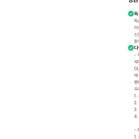
독
독
어
신
원
다
-
세
G
에
펜
우
1
2.
3.
4
-
1