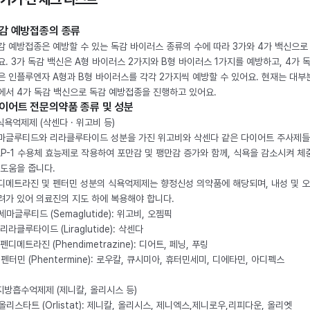
감 예방접종의 종류
감 예방접종은 예방할 수 있는 독감 바이러스 종류의 수에 따라 3가와 4가 백신으로
요. 3가 독감 백신은 A형 바이러스 2가지와 B형 바이러스 1가지를 예방하고, 4가 
은 인플루엔자 A형과 B형 바이러스를 각각 2가지씩 예방할 수 있어요. 현재는 대부
에서 4가 독감 백신으로 독감 예방접종을 진행하고 있어요.
이어트 전문의약품 종류 및 성분
 식욕억제제 (삭센다 · 위고비 등)
마글루티드와 리라클루타이드 성분을 가진 위고비와 삭센다 같은 다이어트 주사제
LP-1 수용체 효능제로 작용하여 포만감 및 팽만감 증가와 함께, 식욕을 감소시켜 체
 도움을 줍니다.
디메트라진 및 펜터민 성분의 식욕억제제는 향정신성 의약품에 해당되며, 내성 및 
려가 있어 의료진의 지도 하에 복용해야 합니다.
. 세마글루티드 (Semaglutide): 위고비, 오젬픽
 리라클루타이드 (Liraglutide): 삭센다
 펜디메트라진 (Phendimetrazine): 디어트, 페닝, 푸링
. 펜터민 (Phentermine): 로우칼, 큐시미아, 휴터민세미, 디에타민, 아디펙스
 지방흡수억제제 (제니칼, 올리시스 등)
. 올리스타트 (Orlistat): 제니칼, 올리시스, 제니엑스,제니로우,리피다운, 올리엣