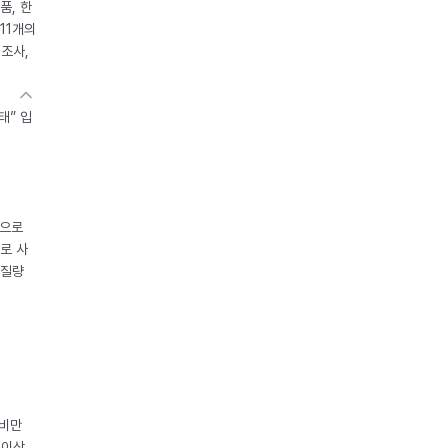
품, 한
11개의
제조사,
태” 입
중으로
로 사
체질량
 비만
 이상