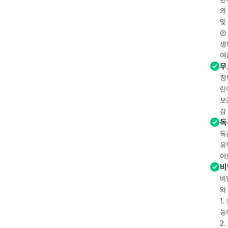
의
및
② 
생
여
무
정
린
보
감
독
독
유
어
비
비
와
1
능
2