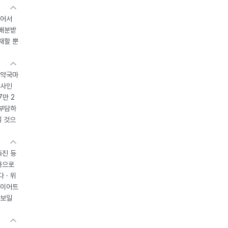
있어서
 배분받
재할 뿐
 약국마
조사인
7만 2
 부담하
될 것으
촉진 등
용으로
 · 위
다이어트
 보일