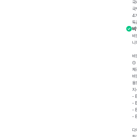
국
국
4
독
비
비
니
비
① 
체
비
용
지
- 
- 
- 
-
다
환