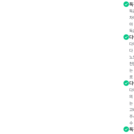
독
독
차
아
독
다
다
다
노
천
는
로
다
다
의
는
고
주
수
독