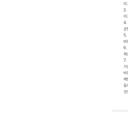
이
3
이
4
균
5
비
6
체
7
가
비
예
등
것