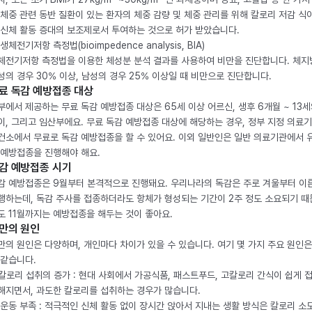
 체중 관련 동반 질환이 있는 환자의 체중 감량 및 체중 관리를 위해 칼로리 저감 식
 신체 활동 증대의 보조제로서 투여하는 것으로 허가 받았습니다.
생체전기저항 측정법(bioimpedence analysis, BIA)
체전기저항 측정법을 이용한 체성분 분석 결과를 사용하여 비만을 진단합니다. 체
성의 경우 30% 이상, 남성의 경우 25% 이상일 때 비만으로 진단합니다.
료 독감 예방접종 대상
부에서 제공하는 무료 독감 예방접종 대상은 65세 이상 어르신, 생후 6개월 ~ 13세
이, 그리고 임산부에요. 무료 독감 예방접종 대상에 해당하는 경우, 정부 지정 의료
건소에서 무료로 독감 예방접종을 할 수 있어요. 이외 일반인은 일반 의료기관에서 
 예방접종을 진행해야 해요.
감 예방접종 시기
감 예방접종은 9월부터 본격적으로 진행돼요. 우리나라의 독감은 주로 겨울부터 이
행하는데, 독감 주사를 접종하더라도 항체가 형성되는 기간이 2주 정도 소요되기 때
도 11월까지는 예방접종을 해두는 것이 좋아요.
만의 원인
만의 원인은 다양하며, 개인마다 차이가 있을 수 있습니다. 여기 몇 가지 주요 원인은
 같습니다.
. 칼로리 섭취의 증가 : 현대 사회에서 가공식품, 패스트푸드, 고칼로리 간식이 쉽게 
해지면서, 과도한 칼로리를 섭취하는 경우가 많습니다.
. 운동 부족 : 적극적인 신체 활동 없이 장시간 앉아서 지내는 생활 방식은 칼로리 소