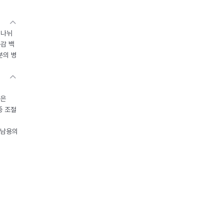
 나뉘
독감 백
분의 병
들은
중 조절
오남용의