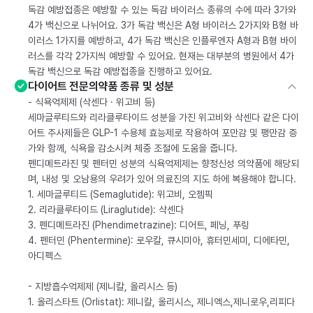
독감 예방접종은 예방할 수 있는 독감 바이러스 종류의 수에 따라 3가와
4가 백신으로 나뉘어요. 3가 독감 백신은 A형 바이러스 2가지와 B형 바
이러스 1가지를 예방하고, 4가 독감 백신은 인플루엔자 A형과 B형 바이
러스를 각각 2가지씩 예방할 수 있어요. 현재는 대부분의 병원에서 4가
독감 백신으로 독감 예방접종을 진행하고 있어요.
다이어트 전문의약품 종류 및 성분
- 식욕억제제 (삭센다 · 위고비 등)
세마글루티드와 리라클루타이드 성분을 가진 위고비와 삭센다 같은 다이
어트 주사제들은 GLP-1 수용체 효능제로 작용하여 포만감 및 팽만감 증
가와 함께, 식욕을 감소시켜 체중 조절에 도움을 줍니다.
펜디메트라진 및 펜터민 성분의 식욕억제제는 향정신성 의약품에 해당되
며, 내성 및 오남용의 우려가 있어 의료진의 지도 하에 복용해야 합니다.
1. 세마글루티드 (Semaglutide): 위고비, 오젬픽
2. 리라클루타이드 (Liraglutide): 삭센다
3. 펜디메트라진 (Phendimetrazine): 디어트, 페닝, 푸링
4. 펜터민 (Phentermine): 로우칼, 큐시미아, 휴터민세미, 디에타민,
아디펙스
- 지방흡수억제제 (제니칼, 올리시스 등)
1. 올리스타트 (Orlistat): 제니칼, 올리시스, 제니엑스,제니로우,리피다