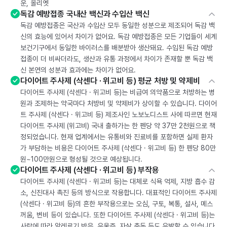
운, 올리엣
독감 예방접종 국내산 백신과 수입산 백신
독감 예방접종은 국산과 수입산 모두 동일한 성분으로 제조되어 독감 백
신의 효능에 있어서 차이가 없어요. 독감 예방접종은 모든 기업들이 세계
보건기구에서 동일한 바이러스를 배분받아 생산돼요. 수입된 독감 예방
접종이 더 비싸더라도, 생산과 유통 과정에서 차이가 존재할 뿐 독감 백
신 본연의 성분과 효과에는 차이가 없어요.
다이어트 주사제 (삭센다 · 위고비 등) 평균 처방 및 약제비
다이어트 주사제 (삭센다 · 위고비 등)는 비급여 의약품으로 처방하는 병
원과 조제하는 약국마다 처방비 및 약제비가 상이할 수 있습니다. 다이어
트 주사제 (삭센다 · 위고비 등) 제조사인 노보노디스트 사에 따르면 현재
다이어트 주사제 (위고비) 국내 출하가는 한 펜당 약 37만 2천원으로 책
정되었습니다. 현재 업계에서는 유통비와 진료비를 포함하면 실제 환자
가 부담하는 비용은 다이어트 주사제 (삭센다 · 위고비 등) 한 펜당 80만
원~100만원으로 형성될 것으로 예상됩니다.
다이어트 주사제 (삭센다 · 위고비 등) 부작용
다이어트 주사제 (삭센다 · 위고비 등)는 대체로 식욕 억제, 지방 흡수 감
소, 신진대사 촉진 등의 방식으로 작용합니다. 대표적인 다이어트 주사제
(삭센다 · 위고비 등)의 흔한 부작용으로는 오심, 구토, 복통, 설사, 메스
꺼움, 변비 등이 있습니다. 또한 다이어트 주사제 (삭센다 · 위고비 등)는
사람에 따라 알레르기 반응, 우울증, 자살 충동 등도 유발할 수 있습니다.