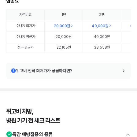
접종료
가격비교
1펜
2펜
수내동
최저가
20,000원
40,000원
60
수내동
평균가
20,000원
40,000원
60
전국 평균가
22,105원
38,558원
56
위고비 전국 최저가가 궁금하다면?
위고비 처방,
병원 가기 전 체크 리스트
독감 예방접종의 종류