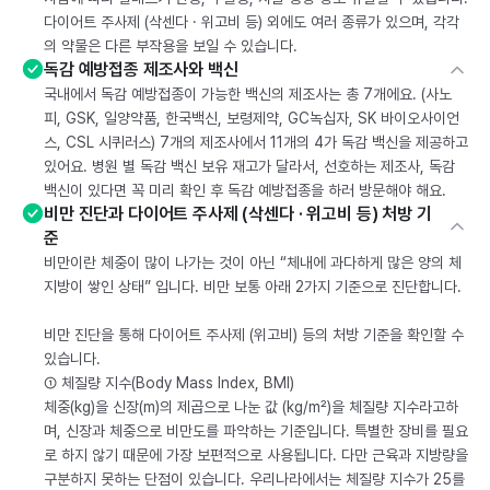
다이어트 주사제 (삭센다 · 위고비 등) 외에도 여러 종류가 있으며, 각각
의 약물은 다른 부작용을 보일 수 있습니다.
독감 예방접종 제조사와 백신
국내에서 독감 예방접종이 가능한 백신의 제조사는 총 7개에요. (사노
피, GSK, 일양약품, 한국백신, 보령제약, GC녹십자, SK 바이오사이언
스, CSL 시퀴러스) 7개의 제조사에서 11개의 4가 독감 백신을 제공하고
있어요. 병원 별 독감 백신 보유 재고가 달라서, 선호하는 제조사, 독감
백신이 있다면 꼭 미리 확인 후 독감 예방접종을 하러 방문해야 해요.
비만 진단과 다이어트 주사제 (삭센다 · 위고비 등) 처방 기
준
비만이란 체중이 많이 나가는 것이 아닌 “체내에 과다하게 많은 양의 체
지방이 쌓인 상태” 입니다. 비만 보통 아래 2가지 기준으로 진단합니다.
비만 진단을 통해 다이어트 주사제 (위고비) 등의 처방 기준을 확인할 수
있습니다.
① 체질량 지수(Body Mass Index, BMI)
체중(kg)을 신장(m)의 제곱으로 나눈 값 (kg/m²)을 체질량 지수라고하
며, 신장과 체중으로 비만도를 파악하는 기준입니다. 특별한 장비를 필요
로 하지 않기 때문에 가장 보편적으로 사용됩니다. 다만 근육과 지방량을
구분하지 못하는 단점이 있습니다. 우리나라에서는 체질량 지수가 25를