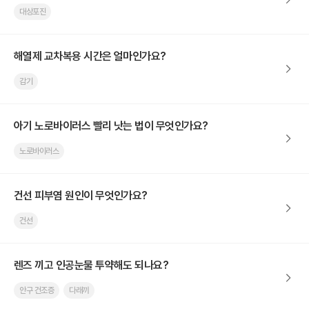
대상포진
해열제 교차복용 시간은 얼마인가요?
감기
아기 노로바이러스 빨리 낫는 법이 무엇인가요?
노로바이러스
건선 피부염 원인이 무엇인가요?
건선
렌즈 끼고 인공눈물 투약해도 되나요?
안구 건조증
다래끼