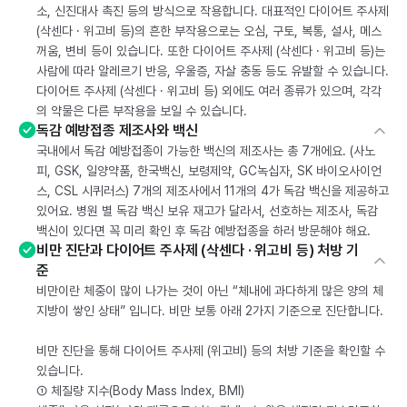
소, 신진대사 촉진 등의 방식으로 작용합니다. 대표적인 다이어트 주사제
(삭센다 · 위고비 등)의 흔한 부작용으로는 오심, 구토, 복통, 설사, 메스
꺼움, 변비 등이 있습니다. 또한 다이어트 주사제 (삭센다 · 위고비 등)는
사람에 따라 알레르기 반응, 우울증, 자살 충동 등도 유발할 수 있습니다.
다이어트 주사제 (삭센다 · 위고비 등) 외에도 여러 종류가 있으며, 각각
의 약물은 다른 부작용을 보일 수 있습니다.
독감 예방접종 제조사와 백신
국내에서 독감 예방접종이 가능한 백신의 제조사는 총 7개에요. (사노
피, GSK, 일양약품, 한국백신, 보령제약, GC녹십자, SK 바이오사이언
스, CSL 시퀴러스) 7개의 제조사에서 11개의 4가 독감 백신을 제공하고
있어요. 병원 별 독감 백신 보유 재고가 달라서, 선호하는 제조사, 독감
백신이 있다면 꼭 미리 확인 후 독감 예방접종을 하러 방문해야 해요.
비만 진단과 다이어트 주사제 (삭센다 · 위고비 등) 처방 기
준
비만이란 체중이 많이 나가는 것이 아닌 “체내에 과다하게 많은 양의 체
지방이 쌓인 상태” 입니다. 비만 보통 아래 2가지 기준으로 진단합니다.
비만 진단을 통해 다이어트 주사제 (위고비) 등의 처방 기준을 확인할 수
있습니다.
① 체질량 지수(Body Mass Index, BMI)