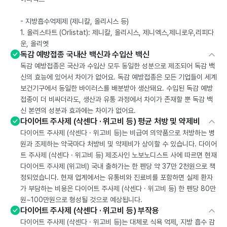
- 지방흡수억제제 (제니칼, 올리시스 등)
1. 올리스타트 (Orlistat): 제니칼, 올리시스, 제니엑스,제니로우,리피다
운, 올리엣
독감 예방접종 국내산 백신과 수입산 백신
독감 예방접종은 국산과 수입산 모두 동일한 성분으로 제조되어 독감 백
신의 효능에 있어서 차이가 없어요. 독감 예방접종은 모든 기업들이 세계
보건기구에서 동일한 바이러스를 배분받아 생산돼요. 수입된 독감 예방
접종이 더 비싸더라도, 생산과 유통 과정에서 차이가 존재할 뿐 독감 백
신 본연의 성분과 효과에는 차이가 없어요.
다이어트 주사제 (삭센다 · 위고비 등) 평균 처방 및 약제비
다이어트 주사제 (삭센다 · 위고비 등)는 비급여 의약품으로 처방하는 병
원과 조제하는 약국마다 처방비 및 약제비가 상이할 수 있습니다. 다이어
트 주사제 (삭센다 · 위고비 등) 제조사인 노보노디스트 사에 따르면 현재
다이어트 주사제 (위고비) 국내 출하가는 한 펜당 약 37만 2천원으로 책
정되었습니다. 현재 업계에서는 유통비와 진료비를 포함하면 실제 환자
가 부담하는 비용은 다이어트 주사제 (삭센다 · 위고비 등) 한 펜당 80만
원~100만원으로 형성될 것으로 예상됩니다.
다이어트 주사제 (삭센다 · 위고비 등) 부작용
다이어트 주사제 (삭센다 · 위고비 등)는 대체로 식욕 억제, 지방 흡수 감