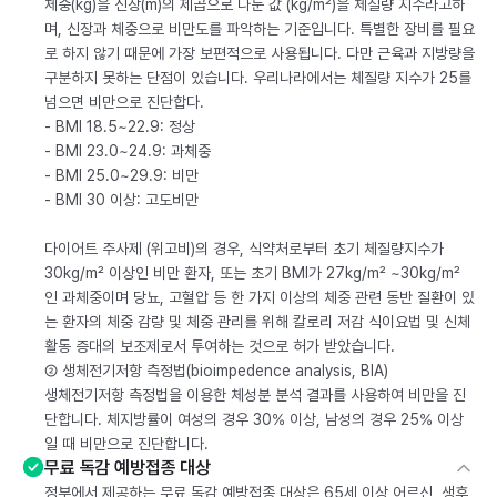
체중(kg)을 신장(m)의 제곱으로 나눈 값 (kg/m²)을 체질량 지수라고하
며, 신장과 체중으로 비만도를 파악하는 기준입니다. 특별한 장비를 필요
로 하지 않기 때문에 가장 보편적으로 사용됩니다. 다만 근육과 지방량을
구분하지 못하는 단점이 있습니다. 우리나라에서는 체질량 지수가 25를
넘으면 비만으로 진단합다.
- BMI 18.5~22.9: 정상
- BMI 23.0~24.9: 과체중
- BMI 25.0~29.9: 비만
- BMI 30 이상: 고도비만
다이어트 주사제 (위고비)의 경우, 식약처로부터 초기 체질량지수가
30kg/m² 이상인 비만 환자, 또는 초기 BMI가 27kg/m² ~30kg/m²
인 과체중이며 당뇨, 고혈압 등 한 가지 이상의 체중 관련 동반 질환이 있
는 환자의 체중 감량 및 체중 관리를 위해 칼로리 저감 식이요법 및 신체
활동 증대의 보조제로서 투여하는 것으로 허가 받았습니다.
② 생체전기저항 측정법(bioimpedence analysis, BIA)
생체전기저항 측정법을 이용한 체성분 분석 결과를 사용하여 비만을 진
단합니다. 체지방률이 여성의 경우 30% 이상, 남성의 경우 25% 이상
일 때 비만으로 진단합니다.
무료 독감 예방접종 대상
정부에서 제공하는 무료 독감 예방접종 대상은 65세 이상 어르신, 생후