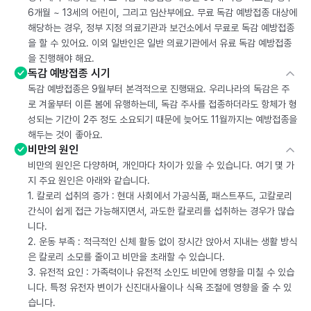
6개월 ~ 13세의 어린이, 그리고 임산부에요. 무료 독감 예방접종 대상에
해당하는 경우, 정부 지정 의료기관과 보건소에서 무료로 독감 예방접종
을 할 수 있어요. 이외 일반인은 일반 의료기관에서 유료 독감 예방접종
을 진행해야 해요.
독감 예방접종 시기
독감 예방접종은 9월부터 본격적으로 진행돼요. 우리나라의 독감은 주
로 겨울부터 이른 봄에 유행하는데, 독감 주사를 접종하더라도 항체가 형
성되는 기간이 2주 정도 소요되기 때문에 늦어도 11월까지는 예방접종을
해두는 것이 좋아요.
비만의 원인
비만의 원인은 다양하며, 개인마다 차이가 있을 수 있습니다. 여기 몇 가
지 주요 원인은 아래와 같습니다.
1. 칼로리 섭취의 증가 : 현대 사회에서 가공식품, 패스트푸드, 고칼로리
간식이 쉽게 접근 가능해지면서, 과도한 칼로리를 섭취하는 경우가 많습
니다.
2. 운동 부족 : 적극적인 신체 활동 없이 장시간 앉아서 지내는 생활 방식
은 칼로리 소모를 줄이고 비만을 초래할 수 있습니다.
3. 유전적 요인 : 가족력이나 유전적 소인도 비만에 영향을 미칠 수 있습
니다. 특정 유전자 변이가 신진대사율이나 식욕 조절에 영향을 줄 수 있
습니다.