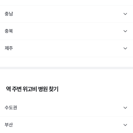
충남
충북
제주
역 주변
위고비
병원 찾기
수도권
부산