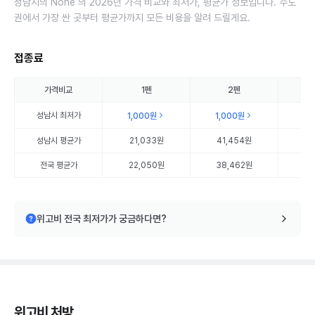
성남시의 None 의 2026년 가격 비교와 최저가, 평균가 정보입니다. 수도
권에서 가장 싼 곳부터 평균가까지 모든 비용을 알려 드릴게요.
접종료
가격비교
1펜
2펜
성남시
최저가
1,000원
1,000원
1,
성남시
평균가
21,033원
41,454원
66
전국 평균가
22,050원
38,462원
55
위고비 전국 최저가가 궁금하다면?
위고비 처방,