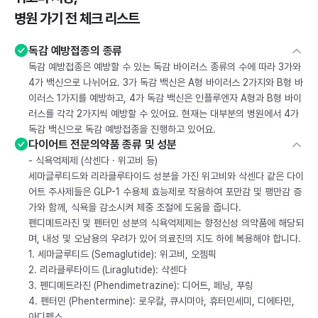
병원 가기 전 체크 리스트
독감 예방접종의 종류
독감 예방접종은 예방할 수 있는 독감 바이러스 종류의 수에 따라 3가와
4가 백신으로 나뉘어요. 3가 독감 백신은 A형 바이러스 2가지와 B형 바
이러스 1가지를 예방하고, 4가 독감 백신은 인플루엔자 A형과 B형 바이
러스를 각각 2가지씩 예방할 수 있어요. 현재는 대부분의 병원에서 4가
독감 백신으로 독감 예방접종을 진행하고 있어요.
다이어트 전문의약품 종류 및 성분
- 식욕억제제 (삭센다 · 위고비 등)
세마글루티드와 리라클루타이드 성분을 가진 위고비와 삭센다 같은 다이
어트 주사제들은 GLP-1 수용체 효능제로 작용하여 포만감 및 팽만감 증
가와 함께, 식욕을 감소시켜 체중 조절에 도움을 줍니다.
펜디메트라진 및 펜터민 성분의 식욕억제제는 향정신성 의약품에 해당되
며, 내성 및 오남용의 우려가 있어 의료진의 지도 하에 복용해야 합니다.
1. 세마글루티드 (Semaglutide): 위고비, 오젬픽
2. 리라클루타이드 (Liraglutide): 삭센다
3. 펜디메트라진 (Phendimetrazine): 디어트, 페닝, 푸링
4. 펜터민 (Phentermine): 로우칼, 큐시미아, 휴터민세미, 디에타민,
아디펙스