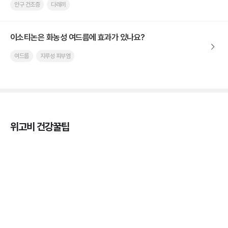
안구 건조증
다래끼
이소티논은 화농성 여드름에 효과가 있나요?
여드름
지루성 피부염
위고비 건강꿀팁
마운자로 온누리상품권으로 결제 가능한가요? — 최
저가 처방 꿀팁
3분 꿀팁 ㆍ #비만 #마운자로
마운자로 온누리상품권으로 결제 가능한가요? — 최