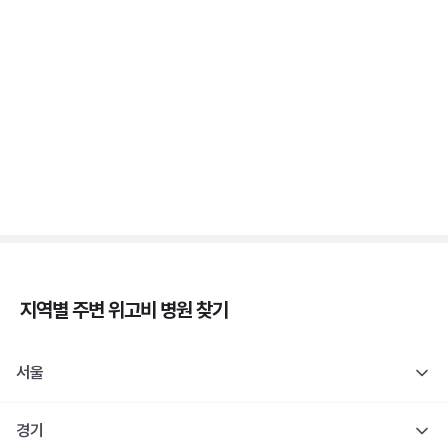
췌장장애, C-펩타이드 검사로 판정해요
3분 꿀팁 ㆍ #당뇨
1형 당뇨도 장애 등록 인정! 췌장장애 복지 정리
3분 꿀팁 ㆍ #당뇨
지역별 주변
위고비
병원 찾기
서울
경기