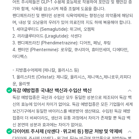
어트 주사제들은 GLP-1 수용체 효능제로 작용하여 포만감 및 팽만감 증
가와 함께, 식욕을 감소시켜 체중 조절에 도움을 줍니다.
펜디메트라진 및 펜터민 성분의 식욕억제제는 향정신성 의약품에 해당되
며, 내성 및 오남용의 우려가 있어 의료진의 지도 하에 복용해야 합니다.
1. 세마글루티드 (Semaglutide): 위고비, 오젬픽
2. 리라클루타이드 (Liraglutide): 삭센다
3. 펜디메트라진 (Phendimetrazine): 디어트, 페닝, 푸링
4. 펜터민 (Phentermine): 로우칼, 큐시미아, 휴터민세미, 디에타민,
아디펙스
- 지방흡수억제제 (제니칼, 올리시스 등)
1. 올리스타트 (Orlistat): 제니칼, 올리시스, 제니엑스,제니로우,리피다
운, 올리엣
독감 예방접종 국내산 백신과 수입산 백신
독감 예방접종은 국산과 수입산 모두 동일한 성분으로 제조되어 독감 백
신의 효능에 있어서 차이가 없어요. 독감 예방접종은 모든 기업들이 세계
보건기구에서 동일한 바이러스를 배분받아 생산돼요. 수입된 독감 예방
접종이 더 비싸더라도, 생산과 유통 과정에서 차이가 존재할 뿐 독감 백
신 본연의 성분과 효과에는 차이가 없어요.
다이어트 주사제 (삭센다 · 위고비 등) 평균 처방 및 약제비
다이어트 주사제 (삭센다 · 위고비 등)는 비급여 의약품으로 처방하는 병