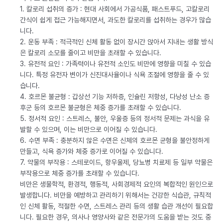
1. 칼로리 섭취의 증가 : 현대 사회에서 가공식품, 패스트푸드, 고칼로리
간식이 쉽게 접근 가능해지면서, 과도한 칼로리를 섭취하는 경우가 많습
니다.
2. 운동 부족 : 적극적인 신체 활동 없이 장시간 앉아서 지내는 생활 방식
은 칼로리 소모를 줄이고 비만을 초래할 수 있습니다.
3. 유전적 요인 : 가족력이나 유전적 소인도 비만에 영향을 미칠 수 있습
니다. 특정 유전자 변이가 신진대사율이나 식욕 조절에 영향을 줄 수 있
습니다.
4. 호르몬 불균형 : 갑상선 기능 저하증, 인슐린 저항성, 다낭성 난소 증
후군 등의 호르몬 불균형은 체중 증가를 초래할 수 있습니다.
5. 정서적 요인 : 스트레스, 불안, 우울증 등의 정서적 문제는 과식을 유
발할 수 있으며, 이는 비만으로 이어질 수 있습니다.
6. 수면 부족 : 충분하지 않은 수면은 신체의 호르몬 균형을 불안정하게
만들고, 식욕 증가와 체중 증가로 이어질 수 있습니다.
7. 약물의 부작용 : 스테로이드, 항우울제, 당뇨병 치료제 등 일부 약물은
부작용으로 체중 증가를 초래할 수 있습니다.
비만은 생물학적, 환경적, 행동적, 사회경제적 요인의 복합적인 원인으로
발생합니다. 비만을 예방하고 관리하기 위해서는 건강한 식습관, 규칙적
인 신체 활동, 적절한 수면, 스트레스 관리 등의 생활 습관 개선이 필요합
니다. 필요한 경우, 의사나 영양사와 같은 전문가의 도움을 받는 것도 중