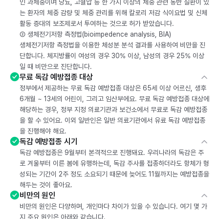
인 과체중이며 당뇨, 고혈압 등 한 가지 이상의 체중 관련 동반 질환이 있
는 환자의 체중 감량 및 체중 관리를 위해 칼로리 저감 식이요법 및 신체
활동 증대의 보조제로서 투여하는 것으로 허가 받았습니다.
② 생체전기저항 측정법(bioimpedence analysis, BIA)
생체전기저항 측정법을 이용한 체성분 분석 결과를 사용하여 비만을 진
단합니다. 체지방률이 여성의 경우 30% 이상, 남성의 경우 25% 이상
일 때 비만으로 진단합니다.
무료 독감 예방접종 대상
정부에서 제공하는 무료 독감 예방접종 대상은 65세 이상 어르신, 생후
6개월 ~ 13세의 어린이, 그리고 임산부에요. 무료 독감 예방접종 대상에
해당하는 경우, 정부 지정 의료기관과 보건소에서 무료로 독감 예방접종
을 할 수 있어요. 이외 일반인은 일반 의료기관에서 유료 독감 예방접종
을 진행해야 해요.
독감 예방접종 시기
독감 예방접종은 9월부터 본격적으로 진행돼요. 우리나라의 독감은 주
로 겨울부터 이른 봄에 유행하는데, 독감 주사를 접종하더라도 항체가 형
성되는 기간이 2주 정도 소요되기 때문에 늦어도 11월까지는 예방접종을
해두는 것이 좋아요.
비만의 원인
비만의 원인은 다양하며, 개인마다 차이가 있을 수 있습니다. 여기 몇 가
지 주요 원인은 아래와 같습니다.