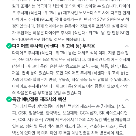
원과 조제하는 약국마다 처방비 및 약제비가 상이할 수 있습니다. 다이어
트 주사제 (삭센다 · 위고비 등) 제조사인 노보노디스트 사에 따르면 현재
다이어트 주사제 (위고비) 국내 출하가는 한 펜당 약 37만 2천원으로 책
정되었습니다. 현재 업계에서는 유통비와 진료비를 포함하면 실제 환자
가 부담하는 비용은 다이어트 주사제 (삭센다 · 위고비 등) 한 펜당 80만
원~100만원으로 형성될 것으로 예상됩니다.
다이어트 주사제 (삭센다 · 위고비 등) 부작용
다이어트 주사제 (삭센다 · 위고비 등)는 대체로 식욕 억제, 지방 흡수 감
소, 신진대사 촉진 등의 방식으로 작용합니다. 대표적인 다이어트 주사제
(삭센다 · 위고비 등)의 흔한 부작용으로는 오심, 구토, 복통, 설사, 메스
꺼움, 변비 등이 있습니다. 또한 다이어트 주사제 (삭센다 · 위고비 등)는
사람에 따라 알레르기 반응, 우울증, 자살 충동 등도 유발할 수 있습니다.
다이어트 주사제 (삭센다 · 위고비 등) 외에도 여러 종류가 있으며, 각각
의 약물은 다른 부작용을 보일 수 있습니다.
독감 예방접종 제조사와 백신
국내에서 독감 예방접종이 가능한 백신의 제조사는 총 7개에요. (사노
피, GSK, 일양약품, 한국백신, 보령제약, GC녹십자, SK 바이오사이언
스, CSL 시퀴러스) 7개의 제조사에서 11개의 4가 독감 백신을 제공하고
있어요. 병원 별 독감 백신 보유 재고가 달라서, 선호하는 제조사, 독감
백신이 있다면 꼭 미리 확인 후 독감 예방접종을 하러 방문해야 해요.