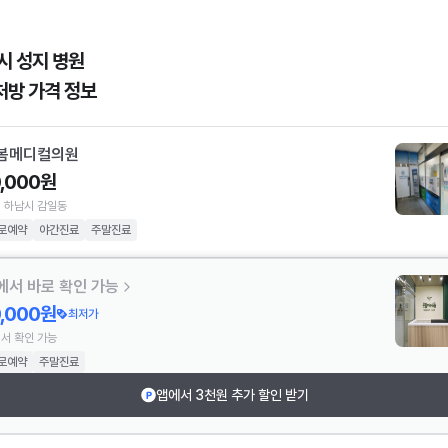
시 성지 병원
처방 가격 정보
봄메디컬의원
0,000원
 하남시 감일동
로예약
야간진료
주말진료
에서 바로 확인 가능
0,000원
최저가
서 확인 가능
로예약
주말진료
앱에서 3천원 추가 할인 받기