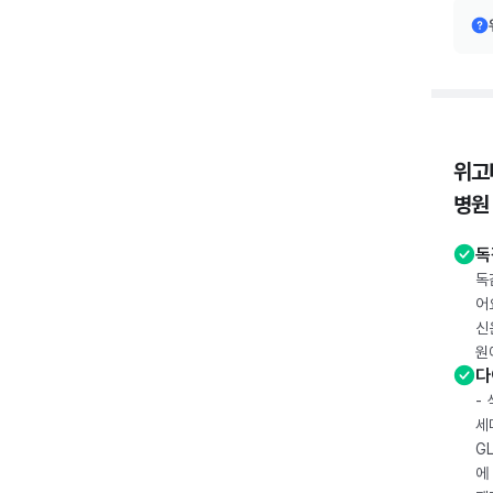
위고
병원
독
독
어
신
원
다
-
세
G
에