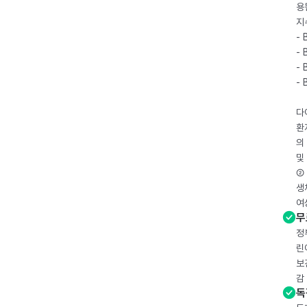
용
지
- 
- 
- 
-
다
환
의
및
② 
생
여
무
정
린
보
감
독