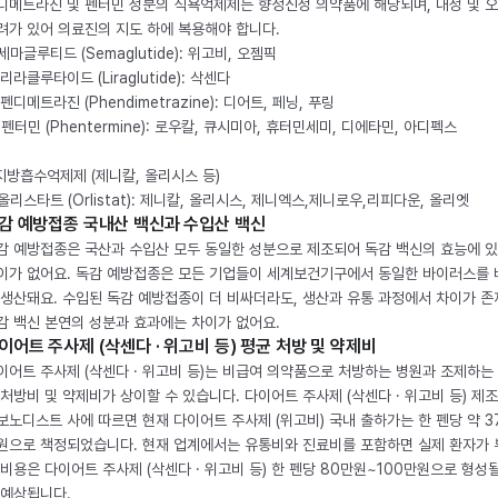
디메트라진 및 펜터민 성분의 식욕억제제는 향정신성 의약품에 해당되며, 내성 및 
려가 있어 의료진의 지도 하에 복용해야 합니다.
. 세마글루티드 (Semaglutide): 위고비, 오젬픽
 리라클루타이드 (Liraglutide): 삭센다
 펜디메트라진 (Phendimetrazine): 디어트, 페닝, 푸링
. 펜터민 (Phentermine): 로우칼, 큐시미아, 휴터민세미, 디에타민, 아디펙스
 지방흡수억제제 (제니칼, 올리시스 등)
. 올리스타트 (Orlistat): 제니칼, 올리시스, 제니엑스,제니로우,리피다운, 올리엣
감 예방접종 국내산 백신과 수입산 백신
감 예방접종은 국산과 수입산 모두 동일한 성분으로 제조되어 독감 백신의 효능에 
이가 없어요. 독감 예방접종은 모든 기업들이 세계보건기구에서 동일한 바이러스를
 생산돼요. 수입된 독감 예방접종이 더 비싸더라도, 생산과 유통 과정에서 차이가 존
감 백신 본연의 성분과 효과에는 차이가 없어요.
이어트 주사제 (삭센다 · 위고비 등) 평균 처방 및 약제비
이어트 주사제 (삭센다 · 위고비 등)는 비급여 의약품으로 처방하는 병원과 조제하는
 처방비 및 약제비가 상이할 수 있습니다. 다이어트 주사제 (삭센다 · 위고비 등) 제
보노디스트 사에 따르면 현재 다이어트 주사제 (위고비) 국내 출하가는 한 펜당 약 3
원으로 책정되었습니다. 현재 업계에서는 유통비와 진료비를 포함하면 실제 환자가
 비용은 다이어트 주사제 (삭센다 · 위고비 등) 한 펜당 80만원~100만원으로 형성
 예상됩니다.