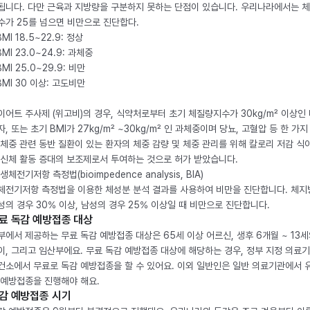
됩니다. 다만 근육과 지방량을 구분하지 못하는 단점이 있습니다. 우리나라에서는 
수가 25를 넘으면 비만으로 진단합다.
BMI 18.5~22.9: 정상
BMI 23.0~24.9: 과체중
BMI 25.0~29.9: 비만
 BMI 30 이상: 고도비만
이어트 주사제 (위고비)의 경우, 식약처로부터 초기 체질량지수가 30kg/m² 이상인
자, 또는 초기 BMI가 27kg/m² ~30kg/m² 인 과체중이며 당뇨, 고혈압 등 한 가지
 체중 관련 동반 질환이 있는 환자의 체중 감량 및 체중 관리를 위해 칼로리 저감 식
 신체 활동 증대의 보조제로서 투여하는 것으로 허가 받았습니다.
생체전기저항 측정법(bioimpedence analysis, BIA)
체전기저항 측정법을 이용한 체성분 분석 결과를 사용하여 비만을 진단합니다. 체
성의 경우 30% 이상, 남성의 경우 25% 이상일 때 비만으로 진단합니다.
료 독감 예방접종 대상
부에서 제공하는 무료 독감 예방접종 대상은 65세 이상 어르신, 생후 6개월 ~ 13세
이, 그리고 임산부에요. 무료 독감 예방접종 대상에 해당하는 경우, 정부 지정 의료
건소에서 무료로 독감 예방접종을 할 수 있어요. 이외 일반인은 일반 의료기관에서 
 예방접종을 진행해야 해요.
감 예방접종 시기