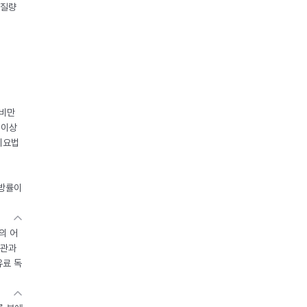
체질량
 비만
 이상
이요법
지방률이
의 어
기관과
유료 독