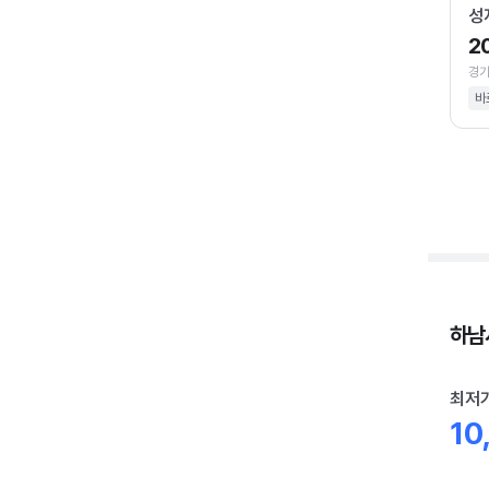
성
2
경기
바
하남시
최저
10