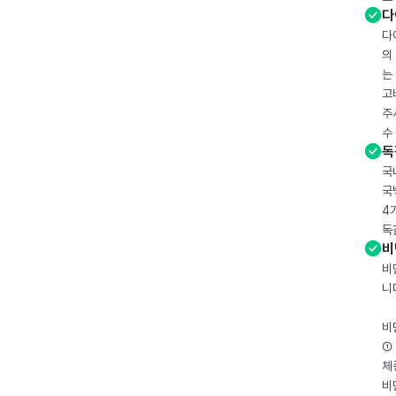
다
다
의
는
고
주
수
독
국
국
4
독
비
비
니
비
① 
체
비