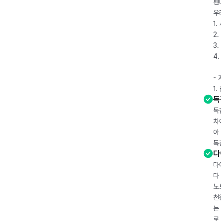
펜
우
1
2.
3.
4
-
1
독
독
차
아
독
다
다
다
노
천
는
로