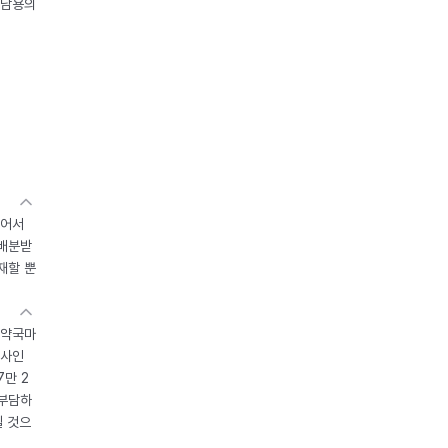
오남용의
있어서
 배분받
재할 뿐
 약국마
조사인
7만 2
 부담하
될 것으