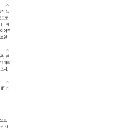
촉진 등
용으로
 · 위
다이어트
 보일
품, 한
11개의
제조사,
태” 입
중으로
로 사