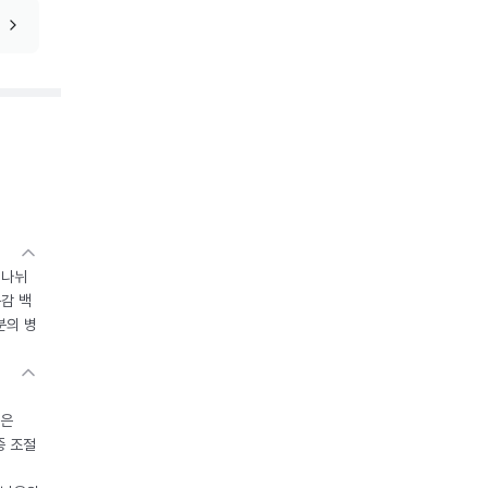
 나뉘
독감 백
분의 병
들은
중 조절