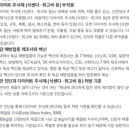
이어트 주사제 (삭센다 · 위고비 등) 부작용
이어트 주사제 (삭센다 · 위고비 등)는 대체로 식욕 억제, 지방 흡수 감소, 신진대사 
 방식으로 작용합니다. 대표적인 다이어트 주사제 (삭센다 · 위고비 등)의 흔한 부작
 오심, 구토, 복통, 설사, 메스꺼움, 변비 등이 있습니다. 또한 다이어트 주사제 (삭센다
비 등)는 사람에 따라 알레르기 반응, 우울증, 자살 충동 등도 유발할 수 있습니다. 
사제 (삭센다 · 위고비 등) 외에도 여러 종류가 있으며, 각각의 약물은 다른 부작용을
 있습니다.
감 예방접종 제조사와 백신
내에서 독감 예방접종이 가능한 백신의 제조사는 총 7개에요. (사노피, GSK, 일양약
백신, 보령제약, GC녹십자, SK 바이오사이언스, CSL 시퀴러스) 7개의 제조사에서 
가 독감 백신을 제공하고 있어요. 병원 별 독감 백신 보유 재고가 달라서, 선호하는 
감 백신이 있다면 꼭 미리 확인 후 독감 예방접종을 하러 방문해야 해요.
만 진단과 다이어트 주사제 (삭센다 · 위고비 등) 처방 기준
만이란 체중이 많이 나가는 것이 아닌 “체내에 과다하게 많은 양의 체지방이 쌓인 상
다. 비만 보통 아래 2가지 기준으로 진단합니다.
만 진단을 통해 다이어트 주사제 (위고비) 등의 처방 기준을 확인할 수 있습니다.
체질량 지수(Body Mass Index, BMI)
중(kg)을 신장(m)의 제곱으로 나눈 값 (kg/m²)을 체질량 지수라고하며, 신장과 체
만도를 파악하는 기준입니다. 특별한 장비를 필요로 하지 않기 때문에 가장 보편적으