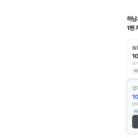
하남
1펜 
늘
1
경기
바
앱
1
앱에
바