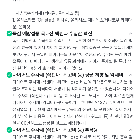
- 지방흡수억제제 (제니칼, 올리시스 등)
1. 올리스타트 (Orlistat): 제니칼, 올리시스, 제니엑스,제니로우,리피다
운, 올리엣
독감 예방접종 국내산 백신과 수입산 백신
독감 예방접종은 국산과 수입산 모두 동일한 성분으로 제조되어 독감 백
신의 효능에 있어서 차이가 없어요. 독감 예방접종은 모든 기업들이 세계
보건기구에서 동일한 바이러스를 배분받아 생산돼요. 수입된 독감 예방
접종이 더 비싸더라도, 생산과 유통 과정에서 차이가 존재할 뿐 독감 백
신 본연의 성분과 효과에는 차이가 없어요.
다이어트 주사제 (삭센다 · 위고비 등) 평균 처방 및 약제비
다이어트 주사제 (삭센다 · 위고비 등)는 비급여 의약품으로 처방하는 병
원과 조제하는 약국마다 처방비 및 약제비가 상이할 수 있습니다. 다이어
트 주사제 (삭센다 · 위고비 등) 제조사인 노보노디스트 사에 따르면 현재
다이어트 주사제 (위고비) 국내 출하가는 한 펜당 약 37만 2천원으로 책
정되었습니다. 현재 업계에서는 유통비와 진료비를 포함하면 실제 환자
가 부담하는 비용은 다이어트 주사제 (삭센다 · 위고비 등) 한 펜당 80만
원~100만원으로 형성될 것으로 예상됩니다.
다이어트 주사제 (삭센다 · 위고비 등) 부작용
다이어트 주사제 (삭센다 · 위고비 등)는 대체로 식욕 억제, 지방 흡수 감