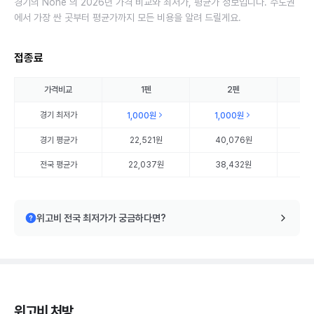
경기의 None 의 2026년 가격 비교와 최저가, 평균가 정보입니다. 수도권
에서 가장 싼 곳부터 평균가까지 모든 비용을 알려 드릴게요.
접종료
가격비교
1펜
2펜
경기
최저가
1,000원
1,000원
1,
경기
평균가
22,521원
40,076원
58
전국 평균가
22,037원
38,432원
56
위고비 전국 최저가가 궁금하다면?
위고비 처방,