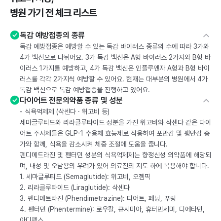
병원 가기 전 체크 리스트
독감 예방접종의 종류
독감 예방접종은 예방할 수 있는 독감 바이러스 종류의 수에 따라 3가와
4가 백신으로 나뉘어요. 3가 독감 백신은 A형 바이러스 2가지와 B형 바
이러스 1가지를 예방하고, 4가 독감 백신은 인플루엔자 A형과 B형 바이
러스를 각각 2가지씩 예방할 수 있어요. 현재는 대부분의 병원에서 4가
독감 백신으로 독감 예방접종을 진행하고 있어요.
다이어트 전문의약품 종류 및 성분
- 식욕억제제 (삭센다 · 위고비 등)
세마글루티드와 리라클루타이드 성분을 가진 위고비와 삭센다 같은 다이
어트 주사제들은 GLP-1 수용체 효능제로 작용하여 포만감 및 팽만감 증
가와 함께, 식욕을 감소시켜 체중 조절에 도움을 줍니다.
펜디메트라진 및 펜터민 성분의 식욕억제제는 향정신성 의약품에 해당되
며, 내성 및 오남용의 우려가 있어 의료진의 지도 하에 복용해야 합니다.
1. 세마글루티드 (Semaglutide): 위고비, 오젬픽
2. 리라클루타이드 (Liraglutide): 삭센다
3. 펜디메트라진 (Phendimetrazine): 디어트, 페닝, 푸링
4. 펜터민 (Phentermine): 로우칼, 큐시미아, 휴터민세미, 디에타민,
아디펙스