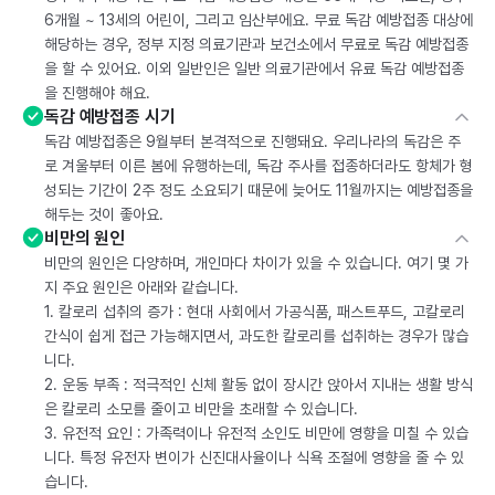
6개월 ~ 13세의 어린이, 그리고 임산부에요. 무료 독감 예방접종 대상에
해당하는 경우, 정부 지정 의료기관과 보건소에서 무료로 독감 예방접종
을 할 수 있어요. 이외 일반인은 일반 의료기관에서 유료 독감 예방접종
을 진행해야 해요.
독감 예방접종 시기
독감 예방접종은 9월부터 본격적으로 진행돼요. 우리나라의 독감은 주
로 겨울부터 이른 봄에 유행하는데, 독감 주사를 접종하더라도 항체가 형
성되는 기간이 2주 정도 소요되기 때문에 늦어도 11월까지는 예방접종을
해두는 것이 좋아요.
비만의 원인
비만의 원인은 다양하며, 개인마다 차이가 있을 수 있습니다. 여기 몇 가
지 주요 원인은 아래와 같습니다.
1. 칼로리 섭취의 증가 : 현대 사회에서 가공식품, 패스트푸드, 고칼로리
간식이 쉽게 접근 가능해지면서, 과도한 칼로리를 섭취하는 경우가 많습
니다.
2. 운동 부족 : 적극적인 신체 활동 없이 장시간 앉아서 지내는 생활 방식
은 칼로리 소모를 줄이고 비만을 초래할 수 있습니다.
3. 유전적 요인 : 가족력이나 유전적 소인도 비만에 영향을 미칠 수 있습
니다. 특정 유전자 변이가 신진대사율이나 식욕 조절에 영향을 줄 수 있
습니다.