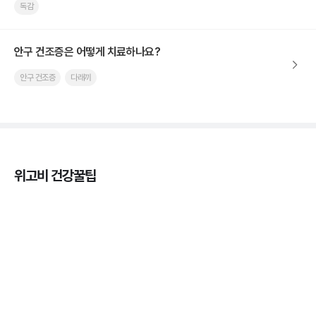
독감
안구 건조증은 어떻게 치료하나요?
안구 건조증
다래끼
위고비 건강꿀팁
열사병 후유증, 언제까지 지켜볼까
3분 꿀팁
열사병 응급처치, 어디까지 식혀야할까?