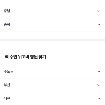
충남
충북
역 주변
위고비
병원 찾기
수도권
부산
대전