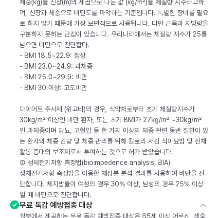
체중(kg)을 신장(m)의 제곱으로 나눈 값 (kg/m²)을 체질량 지수라고하
며, 신장과 체중으로 비만도를 파악하는 기준입니다. 특별한 장비를 필요
로 하지 않기 때문에 가장 보편적으로 사용됩니다. 다만 근육과 지방량을
구분하지 못하는 단점이 있습니다. 우리나라에서는 체질량 지수가 25를
넘으면 비만으로 진단합다.
- BMI 18.5~22.9: 정상
- BMI 23.0~24.9: 과체중
- BMI 25.0~29.9: 비만
- BMI 30 이상: 고도비만
다이어트 주사제 (위고비)의 경우, 식약처로부터 초기 체질량지수가
30kg/m² 이상인 비만 환자, 또는 초기 BMI가 27kg/m² ~30kg/m²
인 과체중이며 당뇨, 고혈압 등 한 가지 이상의 체중 관련 동반 질환이 있
는 환자의 체중 감량 및 체중 관리를 위해 칼로리 저감 식이요법 및 신체
활동 증대의 보조제로서 투여하는 것으로 허가 받았습니다.
② 생체전기저항 측정법(bioimpedence analysis, BIA)
생체전기저항 측정법을 이용한 체성분 분석 결과를 사용하여 비만을 진
단합니다. 체지방률이 여성의 경우 30% 이상, 남성의 경우 25% 이상
일 때 비만으로 진단합니다.
무료 독감 예방접종 대상
정부에서 제공하는 무료 독감 예방접종 대상은 65세 이상 어르신, 생후