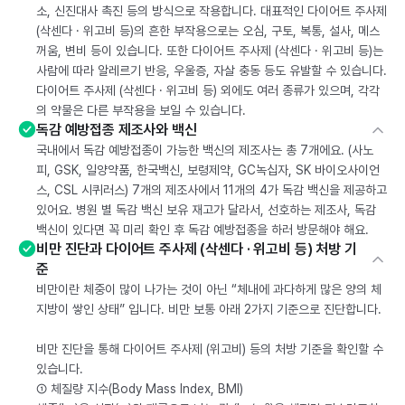
소, 신진대사 촉진 등의 방식으로 작용합니다. 대표적인 다이어트 주사제
(삭센다 · 위고비 등)의 흔한 부작용으로는 오심, 구토, 복통, 설사, 메스
꺼움, 변비 등이 있습니다. 또한 다이어트 주사제 (삭센다 · 위고비 등)는
사람에 따라 알레르기 반응, 우울증, 자살 충동 등도 유발할 수 있습니다.
다이어트 주사제 (삭센다 · 위고비 등) 외에도 여러 종류가 있으며, 각각
의 약물은 다른 부작용을 보일 수 있습니다.
독감 예방접종 제조사와 백신
국내에서 독감 예방접종이 가능한 백신의 제조사는 총 7개에요. (사노
피, GSK, 일양약품, 한국백신, 보령제약, GC녹십자, SK 바이오사이언
스, CSL 시퀴러스) 7개의 제조사에서 11개의 4가 독감 백신을 제공하고
있어요. 병원 별 독감 백신 보유 재고가 달라서, 선호하는 제조사, 독감
백신이 있다면 꼭 미리 확인 후 독감 예방접종을 하러 방문해야 해요.
비만 진단과 다이어트 주사제 (삭센다 · 위고비 등) 처방 기
준
비만이란 체중이 많이 나가는 것이 아닌 “체내에 과다하게 많은 양의 체
지방이 쌓인 상태” 입니다. 비만 보통 아래 2가지 기준으로 진단합니다.
비만 진단을 통해 다이어트 주사제 (위고비) 등의 처방 기준을 확인할 수
있습니다.
① 체질량 지수(Body Mass Index, BMI)